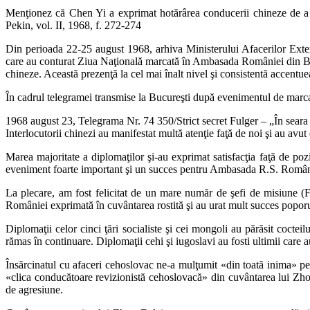
Menţionez că Chen Yi a exprimat hotărârea conducerii chineze de a 
Pekin, vol. II, 1968, f. 272-274
Din perioada 22-25 august 1968, arhiva Ministerului Afacerilor Extern
care au conturat Ziua Naţională marcată în Ambasada României din Beiji
chineze. Această prezenţă la cel mai înalt nivel şi consistentă accentue
În cadrul telegramei transmise la Bucureşti după evenimentul de marca
1968 august 23, Telegrama Nr. 74 350/Strict secret Fulger – „În seara 
Interlocutorii chinezi au manifestat multă atenţie faţă de noi şi au avut
Marea majoritate a diplomaţilor şi-au exprimat satisfacţia faţă de poz
eveniment foarte important şi un succes pentru Ambasada R.S. Român
La plecare, am fost felicitat de un mare număr de şefi de misiune (F
României exprimată în cuvântarea rostită şi au urat mult succes popor
Diplomaţii celor cinci ţări socialiste şi cei mongoli au părăsit cocte
rămas în continuare. Diplomaţii cehi şi iugoslavi au fosti ultimii care a
Însărcinatul cu afaceri cehoslovac ne-a mulţumit «din toată inima» pent
«clica conducătoare revizionistă cehoslovacă» din cuvântarea lui Zho
de agresiune.