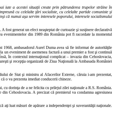
 iute a acestei situaţii create prin pătrunderea trupelor străine în
reună cu celelalte ţări socialiste, cu celelalte partide comuniste şi
vinşi că numai aşa servim interesele poporului, interesele socialismului
 fost generat un efect neaşteptat de curtoazie şi susţinere declarativă
ularea evenimentelor din 1989 din România pot fi racordate la momentul
ust 1968, ambasadorul Aurel Duma avea să fie informat de autorităţile
la un eveniment de asemenea factură a unui premier a fost şi continuă
Însă, în contextul internaţional complicat – invazia din Cehoslovacia,
Bucureşti şi recepţia organizată de Ziua Naţională la Ambasada României
lui de Stat şi ministru al Afacerilor Externe, căruia i-am prezentat,
d că o va prezenta imediat conducerii chineze.
, cu dorinţa de a ne felicita cu prilejul zilei naţionale a R.S. România.
ele din Cehoslovacia. A precizat că premierul va condamna agresiunea
aţi luat măsuri de apărare a independenţei şi suveranităţii naţionale.