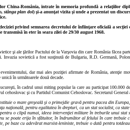
lor China-România, intrate în memoria profundă a relaţiilor dip
o, stânga plan doi
) şi-a anunţat vizita şi unde a prezentat un discur
ice.
 deciziei privind semnarea decretului de înfiinţare oficială a sec
transmisă în eter în seara zilei de 29/30 august 1968.
ietice şi ale ţărilor Pactului de la Varşovia din care România făcea part
iului. Invazia sovietică a fost susţinută de Bulgaria, R.D. Germană, Po
enimentului, dar mai ales poziţiei afirmate de România, atenţie motiva
e unică în următoarele două decade.
Bucureşti, în cadrul unui miting popular la care au participat 100.000
rul cehoslovac şi cu Partidul Comunist Cehoslovac. Secretarul General 
onstituie o mare greşeală şi o primejdie gravă pentru pacea din Europa
 naţională, pentru egalitatea în drepturi, ca un stat socialist, ca state 
 pentru o clipă numai, ideea intervenţiei militare în treburile unui stat 
nu se poate erija în sfătuitor, în îndrumător al felului în care trebuie
iste, pe baze cu adevărat marxist-leniniste, trebuie o dată pentru totdea