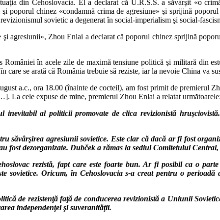
uaţia din Cehoslovacia. El a declarat că U.R.S.S. a săvârşit «o crim
nul şi poporul chinez «condamnă crima de agresiune» şi sprijină popor
«revizionismul sovietic a degenerat în social-imperialism şi social-fasc
ine şi agresiunii», Zhou Enlai a declarat că poporul chinez sprijină po
 României în acele zile de maximă tensiune politică şi militară din est
 în care se arată că România trebuie să reziste, iar la nevoie China va su
ust a.c., ora 18.00 (înainte de cocteil), am fost primit de premierul Zho
…]. La cele expuse de mine, premierul Zhou Enlai a relatat următoarele
inevitabil al politicii promovate de clica revizionistă hruşciovistă
u săvârşirea agresiunii sovietice. Este clar că dacă ar fi fost organiza
le au fost dezorganizate. Dubček a rămas la sediul Comitetului Central, 
hoslovac rezistă, fapt care este foarte bun. Ar fi posibil ca o parte
ste sovietice.
Oricum, în Cehoslovacia s-a creat pentru o perioadă d
olitică de rezistenţă faţă de conducerea revizionistă a Uniunii Sovieti
rarea independenţei şi suveranităţii.