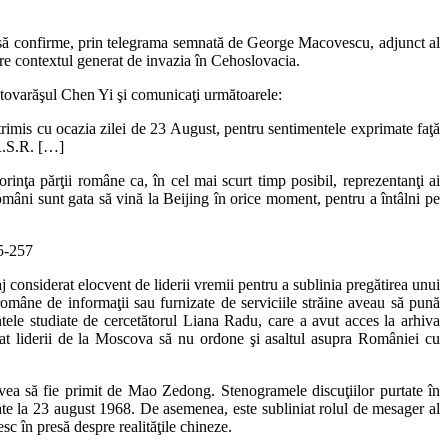
 să confirme, prin telegrama semnată de George Macovescu, adjunct al
dere contextul generat de invazia în Cehoslovacia.
 tovarăşul Chen Yi şi comunicaţi următoarele:
rimis cu ocazia zilei de 23 August, pentru sentimentele exprimate faţă
 R.S.R. […]
inţa părţii române ca, în cel mai scurt timp posibil, reprezentanţi ai
români sunt gata să vină la Beijing în orice moment, pentru a întâlni pe
55-257
j considerat elocvent de liderii vremii pentru a sublinia pregătirea unui
 române de informaţii sau furnizate de serviciile străine aveau să pună
ntele studiate de cercetătorul Liana Radu, care a avut acces la arhiva
nat liderii de la Moscova să nu ordone şi asaltul asupra României cu
vea să fie primit de Mao Zedong. Stenogramele discuţiilor purtate în
zate la 23 august 1968. De asemenea, este subliniat rolul de mesager al
sc în presă despre realităţile chineze.