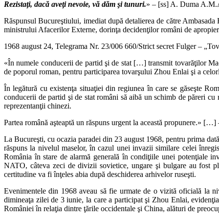
Rezistaţi, dacă aveţi nevoie, vă dăm şi tunuri.
» – [ss] A. Duma A.M.A
Răspunsul Bucureştiului, imediat după detalierea de către Ambasada 
ministrului Afacerilor Externe, dorinţa decidenţilor români de apropiere
1968 august 24, Telegrama Nr. 23/006 660/Strict secret Fulger – „Tova
«În numele conducerii de partid şi de stat […] transmit tovarăţilor M
de poporul roman, pentru participarea tovarşului Zhou Enlai şi a celorla
În legătură cu existenţa situaţiei din regiunea în care se găseşte Ro
conducerii de partid şi de stat români să aibă un schimb de păreri cu r
reprezentanţii chinezi.
Partea română aşteaptă un răspuns urgent la această propunere.» […]
La Bucureşti, cu ocazia paradei din 23 august 1968, pentru prima dată av
răspuns la nivelul maselor, în cazul unei invazii similare celei înreg
România în stare de alarmă generală în condiţiile unei potenţiale inv
NATO, câteva zeci de divizii sovietice, ungare şi bulgare au fost p
certitudine va fi înţeles abia după deschiderea arhivelor ruseşti.
Evenimentele din 1968 aveau să fie urmate de o vizită oficială la n
dimineaţa zilei de 3 iunie, la care a participat şi Zhou Enlai, eviden
României în relaţia dintre ţările occidentale şi China, alături de preocu