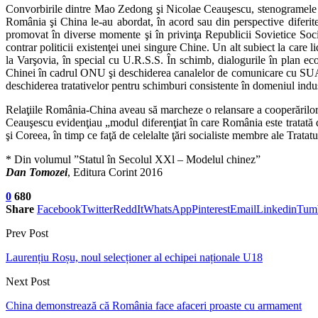
Convorbirile dintre Mao Zedong şi Nicolae Ceauşescu, stenogramele şi 
România şi China le-au abordat, în acord sau din perspective difer
promovat în diverse momente şi în privinţa Republicii Sovietice Soc
contrar politicii existenţei unei singure Chine. Un alt subiect la care l
la Varşovia, în special cu U.R.S.S. În schimb, dialogurile în plan ec
Chinei în cadrul ONU şi deschiderea canalelor de comunicare cu SUA, 
deschiderea tratativelor pentru schimburi consistente în domeniul indus
Relaţiile România-China aveau să marcheze o relansare a cooperărilor şi
Ceauşescu evidenţiau „modul diferenţiat în care România este tratată d
şi Coreea, în timp ce faţă de celelalte ţări socialiste membre ale Trata
* Din volumul ”Statul în Secolul XXl – Modelul chinez”
Dan Tomozei
, Editura Corint 2016
0
680
Share
Facebook
Twitter
ReddIt
WhatsApp
Pinterest
Email
Linkedin
Tum
Prev Post
Laurențiu Roșu, noul selecționer al echipei naționale U18
Next Post
China demonstrează că România face afaceri proaste cu armament