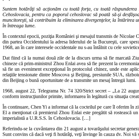
Suntem hotărâţi să acţionăm cu toată forţa, cu toată răspunderea no
Cehoslovacia, pentru ca poporul cehoslovac să poată să-şi desfăşoare
muncitoreşti, să contribuim la eliminarea divergenţelor, la întărirea u
în întreaga lume.
În contextul epocii, poziţia României şi mesajul transmis de Nicolae C
din partea Occidentului la adresa liderului de la Bucureşti, care spe
1968, an în care interesele occidentale nu s-au întâlnit cu cele sovieti
Dat fiind că la numai două zile de la discurs urma să fie marcată Zi
chineze că prim-ministrul Zhou Enlai avea să fie prezent la ceremoni
să fie un eveniment excepţional în protocolul chinez, unde este aplic
relaţiile tensionate dintre Moscova şi Beijing, presiunile SUA, război
din Beijing o bună oportunitate de a transmite un mesaj întregii lumi.
1968, august 22, Telegrama Nr. 74 320/Strict secret – „La 22 august 
conform instrucţiunilor primite, informarea în legătură cu situaţia cr
În continuare, Chen Yi a informat că la cocteilul pe care îl oferim în z
El a menţionat că premierul Zhou Enlai este pregătit să rostească u
imperialistă a U.R.S.S. în Cehoslovacia. […]
Referindu-se la cuvântarea din 21 august a tovarăşului secretar gener
Sunt convins că dacă veţi fi hotărâţi, veţi învinge în cauza dv. Noi vă