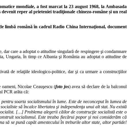
lomatice mondiale, a fost marcat la 23 august 1968, la Ambasada
s devenit reper al prieteniei tradiţionale chinezo-române și un real
ţiei de limbă română în cadrul Radio China Internaţional, document
e, dar care a adoptat o atitudine singulară de respingere şi condamnare
lonia, Ungaria, în timp ce Albania şi România au adoptat o atitudine de
tă de relaţiile ideologico-politice, dar şi ca urmare a construcţiilor
 de oameni, Nicolae Ceauşescu (
foto jos
) avea să declare de la balconul
al PCR arăta că:
, pentru soarta socialismului în lume. Este de neconceput în lumea de
socialiste să încalce libertatea şi independenţa unui alt stat. Nu există
socialist. […] Problema alegerii căilor de construcţie socialistă este o
 construit socialismul. Este treaba fiecărui popor şi noi considerăm că
una să se pună capăt amestecului în treburile altor state, altor partide!