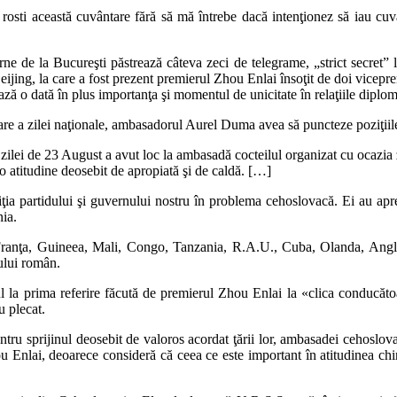
rosti această cuvântare fără să mă întrebe dacă intenţionez să iau c
e de la Bucureşti păstrează câteva zeci de telegrame, „strict secret” la
ng, la care a fost prezent premierul Zhou Enlai însoţit de doi vicepremie
ază o dată în plus importanţa şi momentul de unicitate în relaţiile diploma
re a zilei naţionale, ambasadorul Aurel Duma avea să puncteze poziţiile
zilei de 23 August a avut loc la ambasadă cocteilul organizat cu ocazia
 o atitudine deosebit de apropiată şi de caldă. […]
iţia partidului şi guvernului nostru în problema cehoslovacă. Ei au aprec
ia.
ranţa, Guineea, Mali, Congo, Tanzania, R.A.U., Cuba, Olanda, Anglia, I
ului român.
ilul la prima referire făcută de premierul Zhou Enlai la «clica conducăto
u plecat.
ru sprijinul deosebit de valoros acordat ţării lor, ambasadei cehoslovac
u Enlai, deoarece consideră că ceea ce este important în atitudinea chi