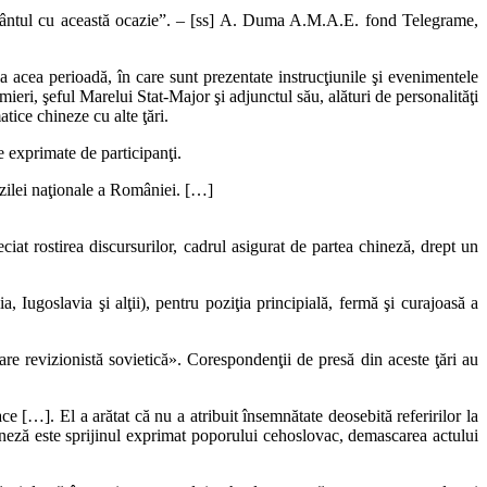
uvântul cu această ocazie”. – [ss] A. Duma A.M.A.E. fond Telegrame,
 acea perioadă, în care sunt prezentate instrucţiunile şi evenimentele
ri, şeful Marelui Stat-Major şi adjunctul său, alături de personalităţi
tice chineze cu alte ţări.
 exprimate de participanţi.
 zilei naţionale a României. […]
iat rostirea discursurilor, cadrul asigurat de partea chineză, drept un
ugoslavia şi alţii), pentru poziţia principială, fermă şi curajoasă a
are revizionistă sovietică». Corespondenţii de presă din aceste ţări au
e […]. El a arătat că nu a atribuit însemnătate deosebită referirilor la
neză este sprijinul exprimat poporului cehoslovac, demascarea actului