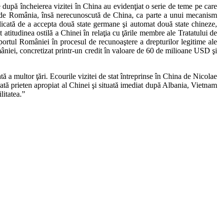
după încheierea vizitei în China au evidenţiat o serie de teme pe care
ă de România, însă nerecunoscută de China, ca parte a unui mecanism
icată de a accepta două state germane şi automat două state chineze,
t atitudinea ostilă a Chinei în relaţia cu ţările membre ale Tratatului de
portul României în procesul de recunoaştere a drepturilor legitime ale
iei, concretizat printr-un credit în valoare de 60 de milioane USD şi
 a multor ţări. Ecourile vizitei de stat întreprinse în China de Nicolae
ată prieten apropiat al Chinei şi situată imediat după Albania, Vietnam
litatea.”