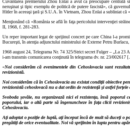
Cuvântarea premierului Zhou Enlai a avut ca preocupare centrală sit
neruşinat şi tipic exemplu de politică de putere fascistă», că guver
Hitler în aceeaşi ţară şi S.U.A. în Vietnam, Zhou Enlai a subliniat că 
Menţionând că «România se află în faţa pericolului intervenţiei stră
II, 1968, f. 281-283.
Un reper important legat de sprijinul concret pe care China l-a promis
Bucureşti, în atenţia adjunctului ministrului de Externe Petru Burlacu,
1968 august 24, Telegrama Nr. 74 325/Strict secret Fulger – „La 23 Aug
i-am transmis comunicarea conţinută în telegrama dv. nr. 23/002617 [
«
Noi considerăm că evenimentele din Cehoslovacia sunt rezultatul 
revizionistă.
Noi considerăm că în Cehoslovacia au existat condiţii obiective pentr
revizionistă cehoslovacă nu a dat ordin de rezistenţă şi astfel forţe
Svoboda şovăie, nu organizează nici el rezistenţa, însă poporul ce
poporului, iar o altă parte să îngenuncheze în faţa clicii revizioni
Cehoslovacia.
Aţi adoptat o poziţie de luptă, aţi început încă de mult să duceţi o p
pregătiţi de orice eventualitate. Noi vă sprijinim în lupta pentru apă