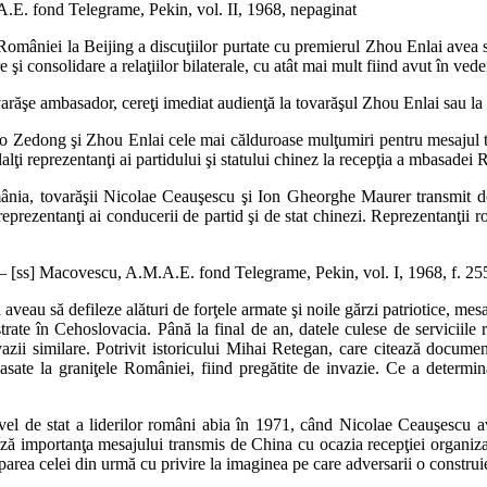
.E. fond Telegrame, Pekin, vol. II, 1968, nepaginat
României la Beijing a discuţiilor purtate cu premierul Zhou Enlai avea
 şi consolidare a relaţiilor bilaterale, cu atât mai mult fiind avut în ve
răşe ambasador, cereţi imediat audienţă la tovarăşul Zhou Enlai sau la
ao Zedong şi Zhou Enlai cele mai călduroase mulţumiri pentru mesajul t
lţi reprezentanţi ai partidului şi statului chinez la recepţia a mbasadei
mânia, tovarăşii Nicolae Ceauşescu şi Ion Gheorghe Maurer transmit dor
eprezentanţi ai conducerii de partid şi de stat chinezi. Reprezentanţii 
 – [ss] Macovescu, A.M.A.E. fond Telegrame, Pekin, vol. I, 1968, f. 2
eau să defileze alături de forţele armate şi noile gărzi patriotice, mesa
istrate în Cehoslovacia. Până la final de an, datele culese de serviciile
azii similare. Potrivit istoricului Mihai Retegan, care citează docume
lasate la graniţele României, fiind pregătite de invazie. Ce a determi
ivel de stat a liderilor români abia în 1971, când Nicolae Ceauşescu a
ţiază importanţa mesajului transmis de China cu ocazia recepţiei organi
parea celei din urmă cu privire la imaginea pe care adversarii o construie