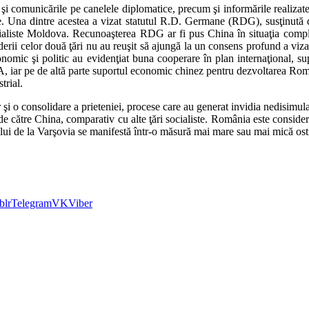
comunicările pe canelele diplomatice, precum şi informările realizate 
ite. Una dintre acestea a vizat statutul R.D. Germane (RDG), susţinut
ialiste Moldova. Recunoaşterea RDG ar fi pus China în situaţia compl
iderii celor două ţări nu au reuşit să ajungă la un consens profund a viza
onomic şi politic au evidenţiat buna cooperare în plan internaţional, su
iar pe de altă parte suportul economic chinez pentru dezvoltarea Român
trial.
 o consolidare a prieteniei, procese care au generat invidia nedisimulată
e către China, comparativ cu alte ţări socialiste. România este consider
tului de la Varşovia se manifestă într-o măsură mai mare sau mai mică osti
blr
Telegram
VK
Viber