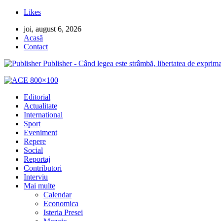
Likes
joi, august 6, 2026
Acasă
Contact
Publisher - Când legea este strâmbă, libertatea de exprima
Editorial
Actualitate
International
Sport
Eveniment
Repere
Social
Reportaj
Contributori
Interviu
Mai multe
Calendar
Economica
Isteria Presei