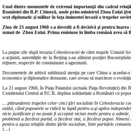
Unul dintre momentele de extremă importanţă din cadrul relaţii
României din R.P. Chineză, unde prim-ministrul Zhou Enlai (
fot
scut diplomatic și militar în fața iminentei invazii a trupelor soviet
Ziua de 23 august 1968 s-a dovedit a fi decisivă şi pentru luarea
sumat de Zhou Enlai. Prima emisiune în limba română avea să fie 
La puţine zile după invazia Cehoslovaciei de către trupele Uniunii Sov
a acţiunii, autorităţile de la Beijing s-au alăturat poziţiei Bucureşt
reţinere, respectiv de condamnare a agresiunii.
Documentele de arhivă subliniază atenţia pe care China a acordat-o ev
economice şi diplomatice demarate, care aveau să marcheze o evoluţi
La 21 august 1968, în Piaţa Palatului (actuala Piaţa Revoluţiei) din 
Comitetului Central al P.C.R. deplina solidaritate a României cu popo
… pătrunderea trupelor celor cinci ţări socialiste în Cehoslovacia c
astăzi, când popoarele se ridică la luptă pentru a-şi apăra independenţa
nicio justificare şi nu poate fi acceptat niciun motiv pentru a admite,
problemă a fiecărui partid, a fiecărui stat, a fiecărui popor. Nimeni 
pentru a aşeza relaţiile dintre ţările socialiste, între partidele comun
[…]