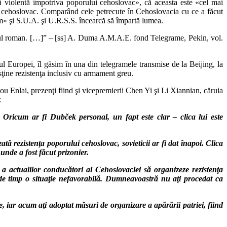
ă violentă împotriva poporului cehoslovac», că aceasta este «cel mai
ul cehoslovac. Comparând cele petrecute în Cehoslovacia cu ce a făcut
ism» şi S.U.A. şi U.R.S.S. încearcă să împartă lumea.
porul roman. […]” – [ss] A. Duma A.M.A.E. fond Telegrame, Pekin, vol.
ul Europei, îl găsim în una din telegramele transmise de la Beijing, la
sţine rezistenţa inclusiv cu armament greu.
u Enlai, prezenţi fiind şi vicepremierii Chen Yi şi Li Xiannian, căruia
:
. Oricum ar fi Dubček personal, un fapt este clar – clica lui este
tă rezistenţa poporului cehoslovac, sovieticii ar fi dat înapoi. Clica
unde a fost făcut prizonier.
 a actualilor conducători ai Cehoslovaciei să organizeze rezistenţa
e timp o situaţie nefavorabilă.
Dumneavoastră nu aţi procedat ca
ce, iar acum aţi adoptat măsuri de organizare a apărării patriei, fiind