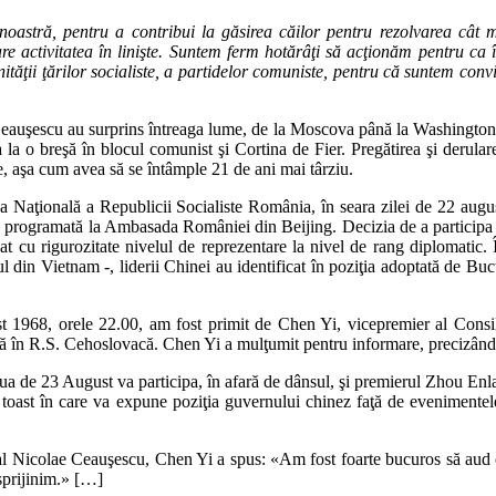
astră, pentru a contribui la găsirea căilor pentru rezolvarea cât mai
 activitatea în linişte. Suntem ferm hotărâţi să acţionăm pentru ca împ
nităţii ţărilor socialiste, a partidelor comuniste, pentru că suntem con
eauşescu au surprins întreaga lume, de la Moscova până la Washington. A
ra la o breşă în blocul comunist şi Cortina de Fier. Pregătirea şi der
ce, aşa cum avea să se întâmple 21 de ani mai târziu.
ua Naţională a Republicii Socialiste România, în seara zilei de 22 aug
a programată la Ambasada României din Beijing. Decizia de a participa 
at cu rigurozitate nivelul de reprezentare la nivel de rang diplomatic. 
ul din Vietnam -, liderii Chinei au identificat în poziţia adoptată de 
1968, orele 22.00, am fost primit de Chen Yi, vicepremier al Consiliu
eată în R.S. Cehoslovacă. Chen Yi a mulţumit pentru informare, precizân
iua de 23 August va participa, în afară de dânsul, şi premierul Zhou Enlai
n toast în care va expune poziţia guvernului chinez faţă de eveniment
al Nicolae Ceauşescu, Chen Yi a spus: «Am fost foarte bucuros să aud că 
 sprijinim.» […]