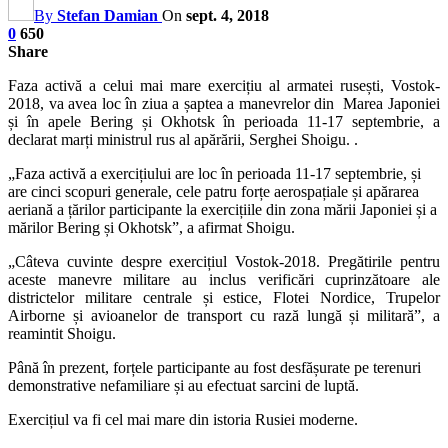
By
Stefan Damian
On
sept. 4, 2018
0
650
Share
Faza activă a celui mai mare exercițiu al armatei rusești, Vostok-
2018, va avea loc în ziua a șaptea a manevrelor din Marea Japoniei
și în apele Bering și Okhotsk în perioada 11-17 septembrie, a
declarat marți ministrul rus al apărării, Serghei Shoigu. .
„Faza activă a exercițiului are loc în perioada 11-17 septembrie, și
are cinci scopuri generale, cele patru forțe aerospațiale și apărarea
aeriană a țărilor participante la exercițiile din zona mării Japoniei și a
mărilor Bering și Okhotsk”, a afirmat Shoigu.
„Câteva cuvinte despre exercițiul Vostok-2018. Pregătirile pentru
aceste manevre militare au inclus verificări cuprinzătoare ale
districtelor militare centrale și estice, Flotei Nordice, Trupelor
Airborne și avioanelor de transport cu rază lungă și militară”, a
reamintit Shoigu.
Până în prezent, forțele participante au fost desfășurate pe terenuri
demonstrative nefamiliare și au efectuat sarcini de luptă.
Exercițiul va fi cel mai mare din istoria Rusiei moderne.