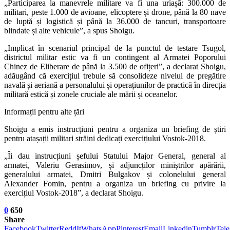
„Participarea la manevrele militare va fi una uriașă: 300.000 de
militari, peste 1.000 de avioane, elicoptere și drone, până la 80 nave
de luptă și logistică și până la 36.000 de tancuri, transportoare
blindate și alte vehicule”, a spus Shoigu.
„Implicat în scenariul principal de la punctul de testare Tsugol,
districtul militar estic va fi un contingent al Armatei Poporului
Chinez de Eliberare de până la 3.500 de ofițeri”, a declarat Shoigu,
adăugând că exercițiul trebuie să consolideze nivelul de pregătire
navală și aeriană a personalului și operațiunilor de practică în direcția
militară estică și zonele cruciale ale mării și oceanelor.
Informații pentru alte țări
Shoigu a emis instrucțiuni pentru a organiza un briefing de știri
pentru atașații militari străini dedicați exercițiului Vostok-2018.
„Îi dau instrucțiuni șefului Statului Major General, general al
armatei, Valeriu Gerasimov, și adjuncților miniștrilor apărării,
generalului armatei, Dmitri Bulgakov și colonelului general
Alexander Fomin, pentru a organiza un briefing cu privire la
exercițiul Vostok-2018”, a declarat Shoigu.
0
650
Share
Facebook
Twitter
ReddIt
WhatsApp
Pinterest
Email
Linkedin
Tumblr
Tel