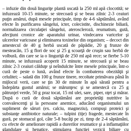
– infuzie din două linguriţe plantă uscată la 250 ml apă clocotită; se
infuzează 10-15 minute, se strecoară şi se beau zilnic 2-3 ceaiuri
puţin amărui, după mesele principale, timp de 4-6 săptămâni, având
efecte în purificarea sângelui, icter, colecistite, dischinezie biliară,
normalizarea circulaţiei sângelui, ateroscleroză, reumatism, gută,
afecţiuni cronice ale aparatului urinar, vindecarea varicelor şi
ulcerelor varicoase şi eliminarea toxinelor din organism; – decoct din
amestecul de 40 g herbă uscată de păpădie, 20 g frunze de
mesteacăn, 15 g flori de soc şi 25 g scoarţă de cruşin sau herbă de
volbură, din care se ia o linguriţă de 250 ml apă rece; se fierbe 5-10
minute, se infuzează acoperit 15 minute, se strecoară şi se beau
zilnic 2-3 ceaiuri călduţe şi neîndulcite între mesele principale, într-o
cură de peste o lună, având efecte în combaterea obezităţii şi
celulitei; – salată din 100 g frunze tinere, recoltate primăvara până în
mijlocul verii, care se ţin 30 de minute în apă sărată pentru a
îndepărta gustul amărui; se mărunţesc şi se amestecă cu 25 g
pătrunjel verde, 50 g praz tocat, 15 ml ulei, sare, piper, oţet şi mărar.
După o cură de două săptămâni are proprietăţi nutritive la
convalescenţi şi la persoane anemice, aducând organismului un
supliment de săruri (ex. calciu, magneziu), compuşi proteici şi
substanţe antibiotice naturale; – tulpini (tije) fragede, mestecate în
gură, pe stomacul gol, câte 5-8 bucăţi pe zi, timp de 2-4 săptămâni,
cu efecte de ameliorare rapidă a durerilor reumatice şi a inflamaţiilor
glandulare şi hepatice, stimularea funcţiei vezicii biliare cu