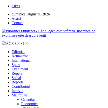
Likes
duminică, august 9, 2026
Acasă
Contact
Publisher - Când legea este strâmbă, libertatea de
exprimare este deasupra legii
Editorial
Actualitate
International
Sport
Eveniment
Repere
Social
Reportaj
Contributori
Interviu
Mai multe
Calendar
Economica