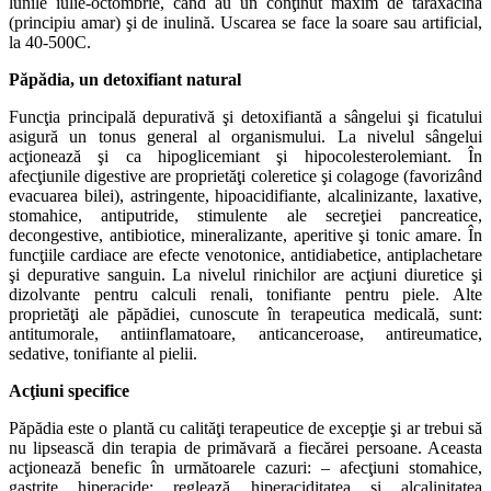
lunile iulie-octombrie, când au un conţinut maxim de taraxacină
(principiu amar) şi de inulină. Uscarea se face la soare sau artificial,
la 40-500C.
Păpădia, un detoxifiant natural
Funcţia principală depurativă şi detoxifiantă a sângelui şi ficatului
asigură un tonus general al organismului. La nivelul sângelui
acţionează şi ca hipoglicemiant şi hipocolesterolemiant. În
afecţiunile digestive are proprietăţi coleretice şi colagoge (favorizând
evacuarea bilei), astringente, hipoacidifiante, alcalinizante, laxative,
stomahice, antiputride, stimulente ale secreţiei pancreatice,
decongestive, antibiotice, mineralizante, aperitive şi tonic amare. În
funcţiile cardiace are efecte venotonice, antidiabetice, antiplachetare
şi depurative sanguin. La nivelul rinichilor are acţiuni diuretice şi
dizolvante pentru calculi renali, tonifiante pentru piele. Alte
proprietăţi ale păpădiei, cunoscute în terapeutica medicală, sunt:
antitumorale, antiinflamatoare, anticanceroase, antireumatice,
sedative, tonifiante al pielii.
Acţiuni specifice
Păpădia este o plantă cu calităţi terapeutice de excepţie şi ar trebui să
nu lipsească din terapia de primăvară a fiecărei persoane. Aceasta
acţionează benefic în următoarele cazuri: – afecţiuni stomahice,
gastrite hiperacide; reglează hiperaciditatea şi alcalinitatea