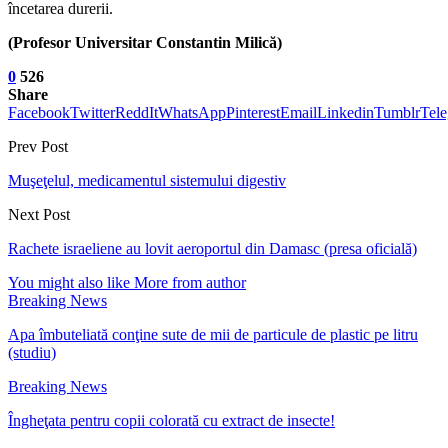
încetarea durerii.
(Profesor Universitar Constantin Milică)
0
526
Share
Facebook
Twitter
ReddIt
WhatsApp
Pinterest
Email
Linkedin
Tumblr
Tel
Prev Post
Muşeţelul, medicamentul sistemului digestiv
Next Post
Rachete israeliene au lovit aeroportul din Damasc (presa oficială)
You might also like
More from author
Breaking News
Apa îmbuteliată conţine sute de mii de particule de plastic pe litru
(studiu)
Breaking News
Îngheţata pentru copii colorată cu extract de insecte!