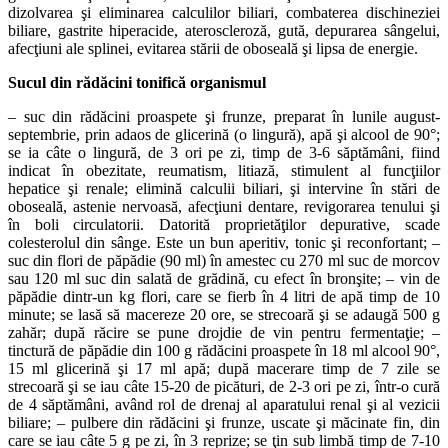
dizolvarea şi eliminarea calculilor biliari, combaterea dischineziei
biliare, gastrite hiperacide, ateroscleroză, gută, depurarea sângelui,
afecţiuni ale splinei, evitarea stării de oboseală şi lipsa de energie.
Sucul din rădăcini tonifică organismul
– suc din rădăcini proaspete şi frunze, preparat în lunile august-
septembrie, prin adaos de glicerină (o lingură), apă şi alcool de 90°;
se ia câte o lingură, de 3 ori pe zi, timp de 3-6 săptămâni, fiind
indicat în obezitate, reumatism, litiază, stimulent al funcţiilor
hepatice şi renale; elimină calculii biliari, şi intervine în stări de
oboseală, astenie nervoasă, afecţiuni dentare, revigorarea tenului şi
în boli circulatorii. Datorită proprietăţilor depurative, scade
colesterolul din sânge. Este un bun aperitiv, tonic şi reconfortant; –
suc din flori de păpădie (90 ml) în amestec cu 270 ml suc de morcov
sau 120 ml suc din salată de grădină, cu efect în bronşite; – vin de
păpădie dintr-un kg flori, care se fierb în 4 litri de apă timp de 10
minute; se lasă să macereze 20 ore, se strecoară şi se adaugă 500 g
zahăr; după răcire se pune drojdie de vin pentru fermentaţie; –
tinctură de păpădie din 100 g rădăcini proaspete în 18 ml alcool 90°,
15 ml glicerină şi 17 ml apă; după macerare timp de 7 zile se
strecoară şi se iau câte 15-20 de picături, de 2-3 ori pe zi, într-o cură
de 4 săptămâni, având rol de drenaj al aparatului renal şi al vezicii
biliare; – pulbere din rădăcini şi frunze, uscate şi măcinate fin, din
care se iau câte 5 g pe zi, în 3 reprize; se ţin sub limbă timp de 7-10