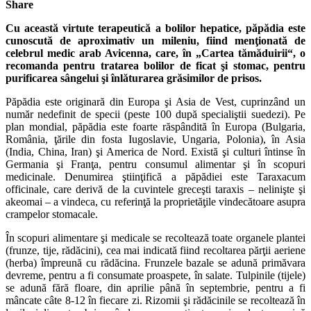
Share
Cu această virtute terapeutică a bolilor hepatice, păpădia este
cunoscută de aproximativ un mileniu, fiind menţionată de
celebrul medic arab Avicenna, care, în „Cartea tămăduirii“, o
recomanda pentru tratarea bolilor de ficat şi stomac, pentru
purificarea sângelui şi înlăturarea grăsimilor de prisos.
Păpădia este originară din Europa şi Asia de Vest, cuprinzând un
număr nedefinit de specii (peste 100 după specialiştii suedezi). Pe
plan mondial, păpădia este foarte răspândită în Europa (Bulgaria,
România, ţările din fosta Iugoslavie, Ungaria, Polonia), în Asia
(India, China, Iran) şi America de Nord. Există şi culturi întinse în
Germania şi Franţa, pentru consumul alimentar şi în scopuri
medicinale. Denumirea ştiinţifică a păpădiei este Taraxacum
officinale, care derivă de la cuvintele greceşti taraxis – nelinişte şi
akeomai – a vindeca, cu referinţă la proprietăţile vindecătoare asupra
crampelor stomacale.
În scopuri alimentare şi medicale se recoltează toate organele plantei
(frunze, tije, rădăcini), cea mai indicată fiind recoltarea părţii aeriene
(herba) împreună cu rădăcina. Frunzele bazale se adună primăvara
devreme, pentru a fi consumate proaspete, în salate. Tulpinile (tijele)
se adună fără floare, din aprilie până în septembrie, pentru a fi
mâncate câte 8-12 în fiecare zi. Rizomii şi rădăcinile se recoltează în