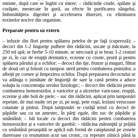
minute, după care se înghit cu miere; – rădăcinile crude, spălate şi
curăţate, mestecate în gură, au efecte în purificarea sângelui,
îmbunătăţirea digestiei şi accelerarea diurezei, cu eliminarea
toxinelor nocive din organism.
Preparate pentru uz extern
– infuzie din flori pentru spălarea petelor de pe faţă (cuperoză); –
decoct din 1-2 linguriţe pulbere din rădăcini, uscate şi măcinate, la
250 ml apă; se fierbe 5-10 minute, se strecoară şi se beau 1-2 ceaiuri
pe zi, în caz de erupţii dermatice, eczeme cu cruste, prurit şi pentru
spălarea părului şi a ochilor; – decoct din tije, frunze şi muguri, filtrat
de două ori şi folosit cu tampon steril pentru combaterea pistruilor, a
albeţii pe cornee şi limpezirea ochilor. După prepararea decoctului se
va adăuga o jumătate de linguriţă de sare la cană pentru a aduce
soluţia la concentraţia serului fiziologic; – decoct din rădăcini pentru
combaterea hemoroizilor, a varicelor şi a ulcerelor varicoase, erupţii,
eczeme şi alte boli de piele; – suc din rădăcini, aplicat prin tamponări
repetate, de mai multe ori pe zi, pe negi, pete roşii, leziuni verucoase
cutanate şi pistrui. După tamponări se curăţă tenul cu decoct de
păpădie sau cu un amestec, în părţi egale, din suc de păpădie şi
smântână; – băi locale cu decoct din rădăcini pentru combaterea
hemoroizilor şi a varicelor de gambă; – rădăcina mărunţită şi prăjită
cu smântână proaspătă se aplică sub formă de cataplasmă pe zonele
dureroase cu reumatism acut sau cronic, cu repetare zilnică până la