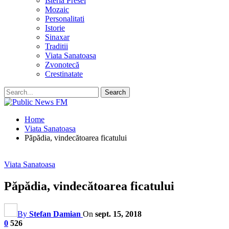
Isteria Presei
Mozaic
Personalitati
Istorie
Sinaxar
Traditii
Viata Sanatoasa
Zvonotecă
Crestinatate
Home
Viata Sanatoasa
Păpădia, vindecătoarea ficatului
Viata Sanatoasa
Păpădia, vindecătoarea ficatului
By
Stefan Damian
On
sept. 15, 2018
0
526