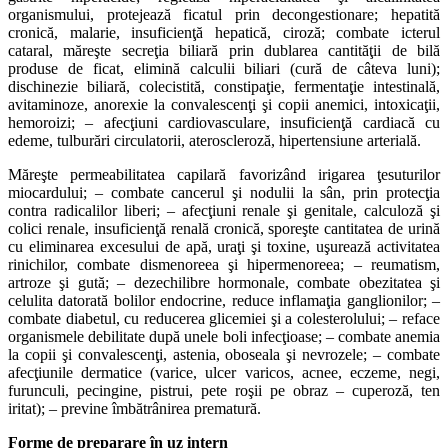
organismului, protejează ficatul prin decongestionare; hepatită
cronică, malarie, insuficienţă hepatică, ciroză; combate icterul
cataral, măreşte secreţia biliară prin dublarea cantităţii de bilă
produse de ficat, elimină calculii biliari (cură de câteva luni);
dischinezie biliară, colecistită, constipaţie, fermentaţie intestinală,
avitaminoze, anorexie la convalescenţi şi copii anemici, intoxicaţii,
hemoroizi; – afecţiuni cardiovasculare, insuficienţă cardiacă cu
edeme, tulburări circulatorii, ateroscleroză, hipertensiune arterială.
Măreşte permeabilitatea capilară favorizând irigarea ţesuturilor
miocardului; – combate cancerul şi nodulii la sân, prin protecţia
contra radicalilor liberi; – afecţiuni renale şi genitale, calculoză şi
colici renale, insuficienţă renală cronică, sporeşte cantitatea de urină
cu eliminarea excesului de apă, uraţi şi toxine, uşurează activitatea
rinichilor, combate dismenoreea şi hipermenoreea; – reumatism,
artroze şi gută; – dezechilibre hormonale, combate obezitatea şi
celulita datorată bolilor endocrine, reduce inflamaţia ganglionilor; –
combate diabetul, cu reducerea glicemiei şi a colesterolului; – reface
organismele debilitate după unele boli infecţioase; – combate anemia
la copii şi convalescenţi, astenia, oboseala şi nevrozele; – combate
afecţiunile dermatice (varice, ulcer varicos, acnee, eczeme, negi,
furunculi, pecingine, pistrui, pete roşii pe obraz – cuperoză, ten
iritat); – previne îmbătrânirea prematură.
Forme de preparare în uz intern