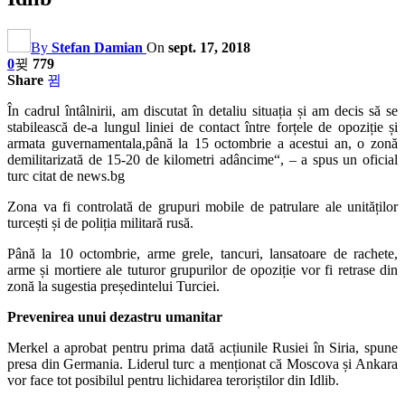
By
Stefan Damian
On
sept. 17, 2018
0
779
Share
În cadrul întâlnirii, am discutat în detaliu situația și am decis să se
stabilească de-a lungul liniei de contact între forțele de opoziție și
armata guvernamentala,până la 15 octombrie a acestui an, o zonă
demilitarizată de 15-20 de kilometri adâncime“, – a spus un oficial
turc citat de news.bg
Zona va fi controlată de grupuri mobile de patrulare ale unităților
turcești și de poliția militară rusă.
Până la 10 octombrie, arme grele, tancuri, lansatoare de rachete,
arme și mortiere ale tuturor grupurilor de opoziție vor fi retrase din
zonă la sugestia președintelui Turciei.
Prevenirea unui dezastru umanitar
Merkel a aprobat pentru prima dată acțiunile Rusiei în Siria, spune
presa din Germania. Liderul turc a menționat că Moscova și Ankara
vor face tot posibilul pentru lichidarea teroriștilor din Idlib.