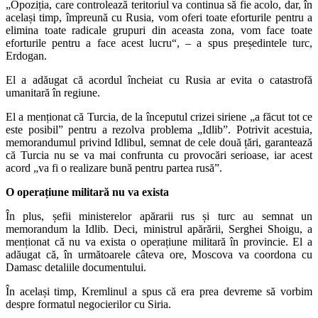
„Opoziția, care controlează teritoriul va continua să fie acolo, dar, în
același timp, împreună cu Rusia, vom oferi toate eforturile pentru a
elimina toate radicale grupuri din aceasta zona, vom face toate
eforturile pentru a face acest lucru“, – a spus președintele turc,
Erdogan.
El a adăugat că acordul încheiat cu Rusia ar evita o catastrofă
umanitară în regiune.
El a menționat că Turcia, de la începutul crizei siriene „a făcut tot ce
este posibil” pentru a rezolva problema „Idlib”. Potrivit acestuia,
memorandumul privind Idlibul, semnat de cele două țări, garantează
că Turcia nu se va mai confrunta cu provocări serioase, iar acest
acord „va fi o realizare bună pentru partea rusă”.
O operațiune militară nu va exista
În plus, șefii ministerelor apărarii rus și turc au semnat un
memorandum la Idlib. Deci, ministrul apărării, Serghei Shoigu, a
menționat că nu va exista o operațiune militară în provincie. El a
adăugat că, în următoarele câteva ore, Moscova va coordona cu
Damasc detaliile documentului.
În același timp, Kremlinul a spus că era prea devreme să vorbim
despre formatul negocierilor cu Siria.