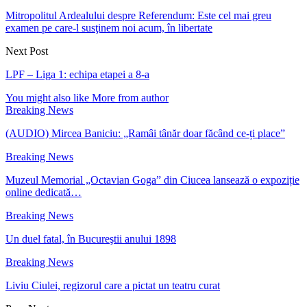
Mitropolitul Ardealului despre Referendum: Este cel mai greu
examen pe care-l susţinem noi acum, în libertate
Next Post
LPF – Liga 1: echipa etapei a 8-a
You might also like
More from author
Breaking News
(AUDIO) Mircea Baniciu: „Ramâi tânăr doar făcând ce-ți place”
Breaking News
Muzeul Memorial „Octavian Goga” din Ciucea lansează o expoziție
online dedicată…
Breaking News
Un duel fatal, în Bucureştii anului 1898
Breaking News
Liviu Ciulei, regizorul care a pictat un teatru curat