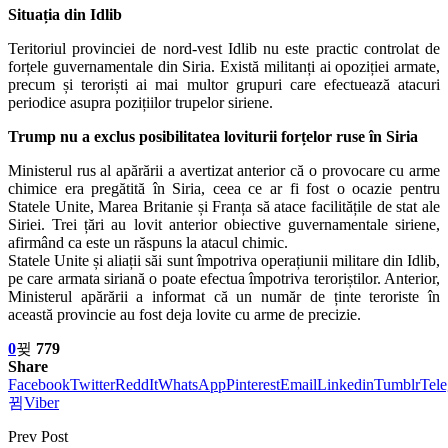
Situația din Idlib
Teritoriul provinciei de nord-vest Idlib nu este practic controlat de
forțele guvernamentale din Siria. Există militanți ai opoziției armate,
precum și teroriști ai mai multor grupuri care efectuează atacuri
periodice asupra pozițiilor trupelor siriene.
Trump nu a exclus posibilitatea loviturii forțelor ruse în Siria
Ministerul rus al apărării a avertizat anterior că o provocare cu arme
chimice era pregătită în Siria, ceea ce ar fi fost o ocazie pentru
Statele Unite, Marea Britanie și Franța să atace facilitățile de stat ale
Siriei. Trei țări au lovit anterior obiective guvernamentale siriene,
afirmând ca este un răspuns la atacul chimic.
Statele Unite și aliații săi sunt împotriva operațiunii militare din Idlib,
pe care armata siriană o poate efectua împotriva teroriștilor. Anterior,
Ministerul apărării a informat că un număr de ținte teroriste în
această provincie au fost deja lovite cu arme de precizie.
0
779
Share
Facebook
Twitter
ReddIt
WhatsApp
Pinterest
Email
Linkedin
Tumblr
Tel
Viber
Prev Post