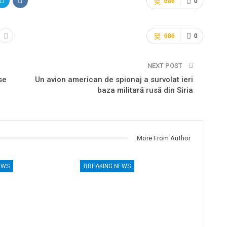
686
0
686
0
NEXT POST
se
Un avion american de spionaj a survolat ieri
baza militară rusă din Siria
More From Author
EWS
BREAKING NEWS