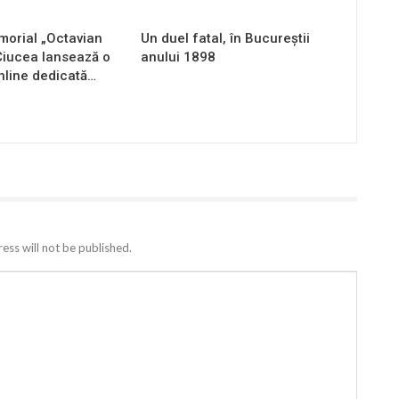
orial „Octavian
Un duel fatal, în Bucureştii
Ciucea lansează o
anului 1898
nline dedicată…
ess will not be published.