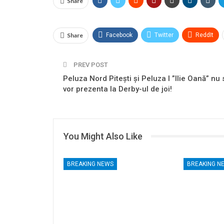
Share
Share
Facebook
Twitter
ReddIt
PREV POST
Peluza Nord Pitești și Peluza l ”Ilie Oană” nu 
vor prezenta la Derby-ul de joi!
You Might Also Like
BREAKING NEWS
BREAKING N