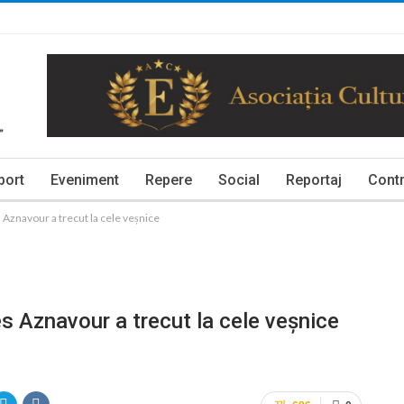
port
Eveniment
Repere
Social
Reportaj
Contr
 Aznavour a trecut la cele veșnice
es Aznavour a trecut la cele veșnice