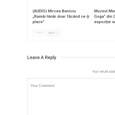
(AUDIO) Mircea Baniciu:
Muzeul Mem
„Ramâi tânăr doar făcând ce-ți
Goga” din 
place”
expoziție o
PREV
NEXT
Leave A Reply
Your email addr