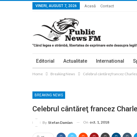
VINERI, AUGUST 7, 2026
Acasă
Contact
Editorial
Actualitate
International
S
Home
Breaking News
Celebrul cântăreţ francez Charles
BREAKING NEWS
Celebrul cântăreţ francez Charl
On
oct. 1, 2018
By
Stefan Damian