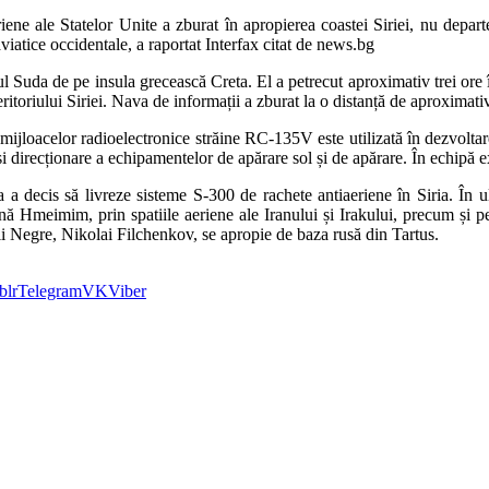
ne ale Statelor Unite a zburat în apropierea coastei Siriei, nu depart
viatice occidentale, a raportat Interfax citat de news.bg
l Suda de pe insula grecească Creta. El a petrecut aproximativ trei ore 
 teritoriului Siriei. Nava de informații a zburat la o distanță de aproxi
mijloacelor radioelectronice străine RC-135V este utilizată în dezvoltar
 direcționare a echipamentelor de apărare sol și de apărare. În echipă e
 decis să livreze sisteme S-300 de rachete antiaeriene în Siria. În ulti
ă Hmeimim, prin spatiile aeriene ale Iranului și Irakului, precum și 
i Negre, Nikolai Filchenkov, se apropie de baza rusă din Tartus.
blr
Telegram
VK
Viber