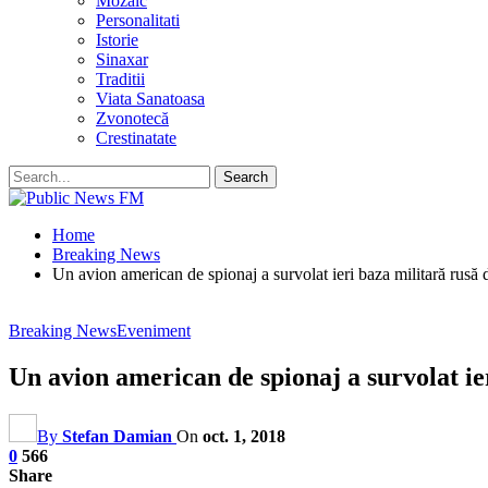
Mozaic
Personalitati
Istorie
Sinaxar
Traditii
Viata Sanatoasa
Zvonotecă
Crestinatate
Home
Breaking News
Un avion american de spionaj a survolat ieri baza militară rusă d
Breaking News
Eveniment
Un avion american de spionaj a survolat ier
By
Stefan Damian
On
oct. 1, 2018
0
566
Share