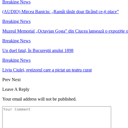
Breaking News
(AUDIO) Mircea Baniciu: „Ramâi tânăr doar făcând ce-ți place”
Breaking News
Muzeul Memorial „Octavian Goga” din Ciucea lansează o expoziție 
Breaking News
Un duel fatal, în Bucureştii anului 1898
Breaking News
Liviu Ciulei, regizorul care a pictat un teatru curat
Prev
Next
Leave A Reply
Your email address will not be published.