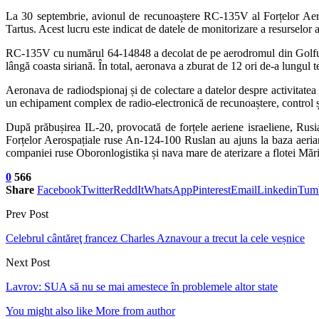
La 30 septembrie, avionul de recunoaștere RC-135V al Forțelor Aerie
Tartus. Acest lucru este indicat de datele de monitorizare a resurselor a
RC-135V cu numărul 64-14848 a decolat de pe aerodromul din
Golfu
lângă coasta siriană. În total, aeronava a zburat de 12 ori de-a lungul
Aeronava de radiodspionaj și de colectare a datelor despre activitatea 
un echipament complex de radio-electronică de recunoaștere, control și
După prăbușirea IL-20, provocată de forțele aeriene israeliene, Rusia a
Forțelor Aerospațiale ruse An-124-100 Ruslan au ajuns la baza aerian
companiei ruse Oboronlogistika și nava mare de aterizare a flotei Mări
0
566
Share
Facebook
Twitter
ReddIt
WhatsApp
Pinterest
Email
Linkedin
Tum
Prev Post
Celebrul cântăreţ francez Charles Aznavour a trecut la cele veșnice
Next Post
Lavrov: SUA să nu se mai amestece în problemele altor state
You might also like
More from author