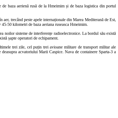
e de baza aerienă rusă de la Hmeimim și de baza logistica din portul
în aer, trecând peste apele internaționale din Marea Mediterană de Est,
mativ 45-50 kilometri de baza aeriana ruseasca Hmeimim.
ea noilor sisteme de interferențe radioelectronice. La bordul său există
xistă șapte operatori de echipament.
mele trei zile, cel puțin trei avioane militare de transport militar ale
pe deasupra acvatoriului Marii Caspice. Nava de containere Sparta-3 a