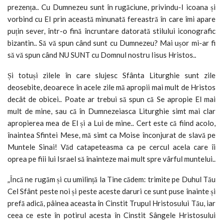
prezența.. Cu Dumnezeu sunt în rugăciune, privindu-I icoana și
vorbind cu El prin această minunată fereastră în care îmi apare
puțin sever, într-o fină încruntare datorată stilului iconografic
bizantin.. Să vă spun când sunt cu Dumnezeu? Mai ușor mi-ar fi
să vă spun când NU SUNT cu Domnul nostru Iisus Hristos..
Și totuși zilele în care slujesc Sfânta Liturghie sunt zile
deosebite, deoarece în acele zile mă apropii mai mult de Hristos
decât de obicei.. Poate ar trebui să spun că Se apropie El mai
mult de mine, sau că în Dumnezeiasca Liturghie simt mai clar
apropierea mea de El și a Lui de mine.. Cert este că fiind acolo,
înaintea Sfintei Mese, mă simt ca Moise înconjurat de slavă pe
Muntele Sinai! Văd catapeteasma ca pe cercul acela care îi
oprea pe fiii lui Israel să înainteze mai mult spre vârful muntelui..
„Încă ne rugăm și cu umilință la Tine cădem: trimite pe Duhul Tău
Cel Sfânt peste noi și peste aceste daruri ce sunt puse înainte și
prefă adică, pâinea aceasta în Cinstit Trupul Hristosului Tău, iar
ceea ce este în potirul acesta în Cinstit Sângele Hristosului