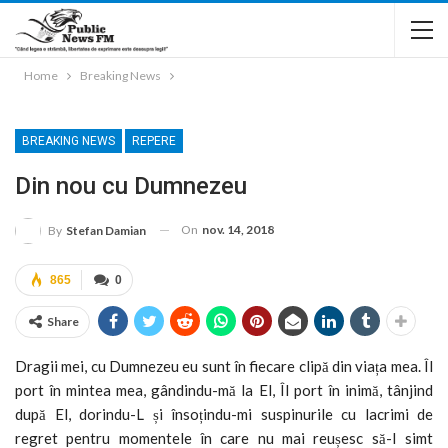
Home
Breaking News
BREAKING NEWS
REPERE
Din nou cu Dumnezeu
On
nov. 14, 2018
By
Stefan Damian
865
0
Share
Dragii mei, cu Dumnezeu eu sunt în fiecare clipă din viața mea. Îl
port în mintea mea, gândindu-mă la El, Îl port în inimă, tânjind
după El, dorindu-L și însoțindu-mi suspinurile cu lacrimi de
regret pentru momentele în care nu mai reușesc să-I simt