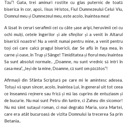
Tău”! Gata, trei aminuri rostite cu glas puternic de toată
biserica în cor, apoi.. Iisus Hristos, Fiul Dumnezeului Celui Viu,
Domnul meu și Dumnezeul meu, este acolo, înaintea mea!
A lăsat în ceruri serafimii cei cu câte șase aripi, heruvimii cei cu
ochi mulți, cetele îngerilor și ale sfinților și a venit în Altarul
bisericii noastre! Nu a venit numai pentru mine, a venit pentru
toți cei care calcă pragul bisericii, dar Se află în fața mea, în
carne și oase, în Trup și Sânge! Timiditatea și fiorul meu înaintea
Sa sunt absolut normale.. „Doamne, nu sunt vrednic să intri în
casa mea”, „Ieși de la mine, Doamne, că sunt om păcătos”!
Afirmații din Sfânta Scriptură pe care mi le amintesc adesea.
Totuși vă spun sincer, acolo, înaintea Lui, în general uit tot ceea
ce înseamnă reținere sau frică și mă las cuprins de entuziasm și
de bucurie. Nu mai sunt Petru din luntre, ci Zaheu din sicomor!
Nu mă simt sutașul roman, ci mai degrabă Maria, sora Martei,
care era atât bucuroasă de vizita Domnului la trecerea Sa prin
Betania..