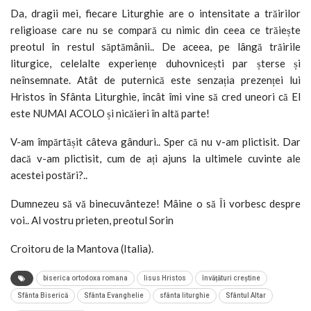
Da, dragii mei, fiecare Liturghie are o intensitate a trăirilor
religioase care nu se compară cu nimic din ceea ce trăiește
preotul în restul săptămânii.. De aceea, pe lângă trăirile
liturgice, celelalte experiențe duhovnicești par șterse și
neînsemnate. Atât de puternică este senzația prezenței lui
Hristos în Sfânta Liturghie, încât îmi vine să cred uneori că El
este NUMAI ACOLO și nicăieri în altă parte!
V-am împărtășit câteva gânduri.. Sper că nu v-am plictisit. Dar
dacă v-am plictisit, cum de ați ajuns la ultimele cuvinte ale
acestei postări?..
Dumnezeu să vă binecuvânteze! Mâine o să Îi vorbesc despre
voi.. Al vostru prieten, preotul Sorin
Croitoru de la Mantova (Italia).
biserica ortodoxa romana
Iisus Hristos
învățături creștine
Sfânta Biserică
Sfânta Evanghelie
sfânta liturghie
Sfântul Altar