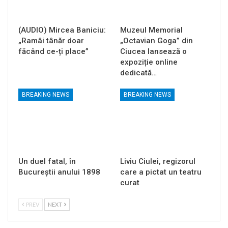
(AUDIO) Mircea Baniciu:
Muzeul Memorial
„Ramâi tânăr doar
„Octavian Goga” din
făcând ce-ți place”
Ciucea lansează o
expoziție online
dedicată…
BREAKING NEWS
BREAKING NEWS
Un duel fatal, în
Liviu Ciulei, regizorul
Bucureştii anului 1898
care a pictat un teatru
curat
PREV
NEXT