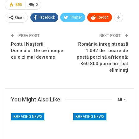
865
0
Share
Facebook
Twitter
ReddIt
PREV POST
NEXT POST
Postul Nașterii
România înregistrează
Domnului: De ce începe
1.092 de focare de
cu o zi mai devreme
pestă porcină africană;
360.800 porci au fost
eliminaţi
You Might Also Like
All
BREAKING NEWS
BREAKING NEWS