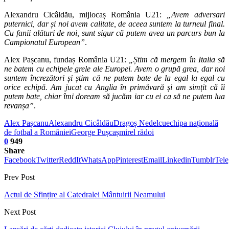
Alexandru Cicâldău, mijlocaș România U21:
„Avem adversari
puternici, dar și noi avem calitate, de aceea suntem la turneul final.
Cu fanii alături de noi, sunt sigur că putem avea un parcurs bun la
Campionatul European”
.
Alex Pașcanu, fundaș România U21:
„Știm că mergem în Italia să
ne batem cu echipele grele ale Europei. Avem o grupă grea, dar noi
suntem încrezători și știm că ne putem bate de la egal la egal cu
orice echipă. Am jucat cu Anglia în primăvară și am simțit că îi
putem bate, chiar îmi doream să jucăm iar cu ei ca să ne putem lua
revanșa”
.
Alex Pașcanu
Alexandru Cicâldău
Dragoș Nedelcu
echipa națională
de fotbal a României
George Pușcaș
mirel rădoi
0
949
Share
Facebook
Twitter
ReddIt
WhatsApp
Pinterest
Email
Linkedin
Tumblr
Tel
Prev Post
Actul de Sfințire al Catedralei Mântuirii Neamului
Next Post