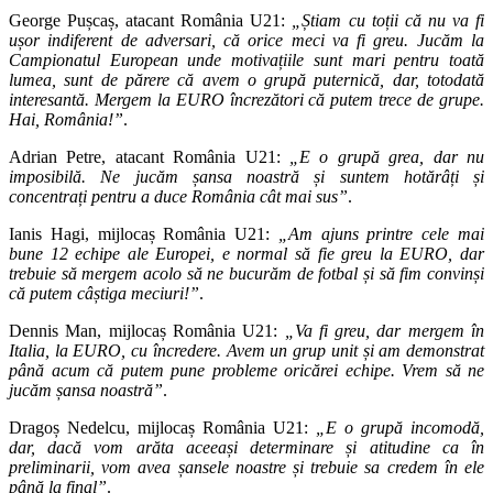
George Pușcaș, atacant România U21:
„Știam cu toții că nu va fi
ușor indiferent de adversari, că orice meci va fi greu. Jucăm la
Campionatul European unde motivațiile sunt mari pentru toată
lumea, sunt de părere că avem o grupă puternică, dar, totodată
interesantă. Mergem la EURO încrezători că putem trece de grupe.
Hai, România!”
.
Adrian Petre, atacant România U21:
„E o grupă grea, dar nu
imposibilă. Ne jucăm șansa noastră și suntem hotărâți și
concentrați pentru a duce România cât mai sus”
.
Ianis Hagi, mijlocaș România U21:
„Am ajuns printre cele mai
bune 12 echipe ale Europei, e normal să fie greu la EURO, dar
trebuie să mergem acolo să ne bucurăm de fotbal și să fim convinși
că putem câștiga meciuri!”
.
Dennis Man, mijlocaș România U21:
„Va fi greu, dar mergem în
Italia, la EURO, cu încredere. Avem un grup unit și am demonstrat
până acum că putem pune probleme oricărei echipe. Vrem să ne
jucăm șansa noastră”
.
Dragoș Nedelcu, mijlocaș România U21:
„E o grupă incomodă,
dar, dacă vom arăta aceeași determinare și atitudine ca în
preliminarii, vom avea șansele noastre și trebuie sa credem în ele
până la final”
.