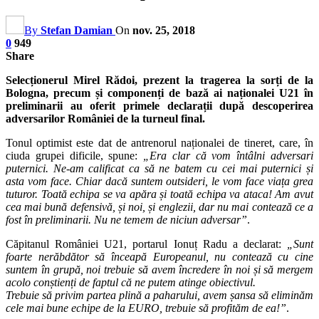
By
Stefan Damian
On
nov. 25, 2018
0
949
Share
Selecționerul Mirel Rădoi, prezent la tragerea la sorți de la
Bologna, precum și componenți de bază ai naționalei U21 în
preliminarii au oferit primele declarații după descoperirea
adversarilor României de la turneul final.
Tonul optimist este dat de antrenorul naționalei de tineret, care, în
ciuda grupei dificile, spune:
„Era clar că vom întâlni adversari
puternici. Ne-am calificat ca să ne batem cu cei mai puternici și
asta vom face. Chiar dacă suntem outsideri, le vom face viața grea
tuturor. Toată echipa se va apăra și toată echipa va ataca! Am avut
cea mai bună defensivă, și noi, și englezii, dar nu mai contează ce a
fost în preliminarii. Nu ne temem de niciun adversar”
.
Căpitanul României U21, portarul Ionuț Radu a declarat:
„Sunt
foarte nerăbdător să înceapă Europeanul, nu contează cu cine
suntem în grupă, noi trebuie să avem încredere în noi și să mergem
acolo conștienți de faptul că ne putem atinge obiectivul.
Trebuie să privim partea plină a paharului, avem șansa să eliminăm
cele mai bune echipe de la EURO, trebuie să profităm de ea!”
.