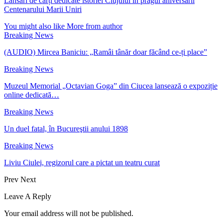
Lansări de cărți dedicate istoriei Clujului în pragul aniversării
Centenarului Marii Uniri
You might also like
More from author
Breaking News
(AUDIO) Mircea Baniciu: „Ramâi tânăr doar făcând ce-ți place”
Breaking News
Muzeul Memorial „Octavian Goga” din Ciucea lansează o expoziție
online dedicată…
Breaking News
Un duel fatal, în Bucureştii anului 1898
Breaking News
Liviu Ciulei, regizorul care a pictat un teatru curat
Prev
Next
Leave A Reply
Your email address will not be published.