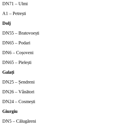
DN71 – Ulmi
A1 – Petrești
Dolj
DN55 – Bratovoești
DN65 – Podari
DN6 – Coșoveni
DN65 – Pielești
Galați
DN25 – Șendreni
DN26 – Vânători
DN24 – Cosmești
Giurgiu
DN5 – Călugăreni