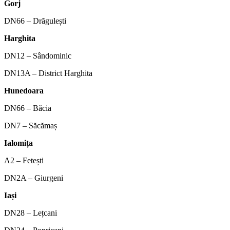
Gorj
DN66 – Drăgulești
Harghita
DN12 – Sândominic
DN13A – District Harghita
Hunedoara
DN66 – Băcia
DN7 – Săcămaș
Ialomița
A2 – Fetești
DN2A – Giurgeni
Iași
DN28 – Lețcani