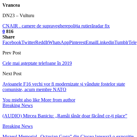
Vrancea
DN23 – Vulturu
CNAIR . camere de supraveghere
poliția rutieră
radar fix
0
816
Share
Facebook
Twitter
ReddIt
WhatsApp
Pinterest
Email
Linkedin
Tumblr
Tel
Prev Post
Cele mai aşteptate telefoane în 2019
Next Post
Avioanele F16 vechi vor fi modernizate și vândute fostelor state
comuniste, acum membre NATO
You might also like
More from author
Breaking News
(AUDIO) Mircea Baniciu: „Ramâi tânăr doar făcând ce-ți place”
Breaking News
Muzeul Memorial „Octavian Goga” din Ciucea lansează o expoziție