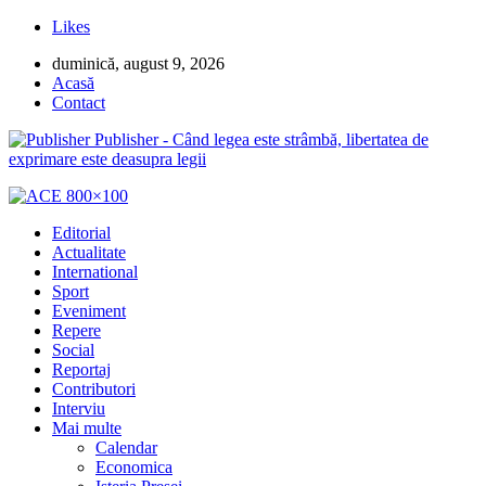
Likes
duminică, august 9, 2026
Acasă
Contact
Publisher - Când legea este strâmbă, libertatea de
exprimare este deasupra legii
Editorial
Actualitate
International
Sport
Eveniment
Repere
Social
Reportaj
Contributori
Interviu
Mai multe
Calendar
Economica