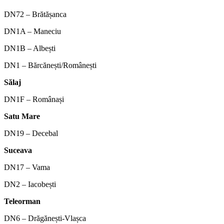
DN72 – Brătășanca
DN1A – Maneciu
DN1B – Albești
DN1 – Bărcănești/Românești
Sălaj
DN1F – Românași
Satu Mare
DN19 – Decebal
Suceava
DN17 – Vama
DN2 – Iacobești
Teleorman
DN6 – Drăgănești-Vlașca