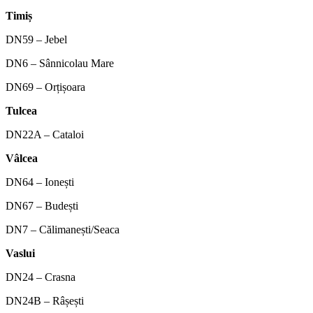
Timiș
DN59 – Jebel
DN6 – Sânnicolau Mare
DN69 – Orțișoara
Tulcea
DN22A – Cataloi
Vâlcea
DN64 – Ionești
DN67 – Budești
DN7 – Călimanești/Seaca
Vaslui
DN24 – Crasna
DN24B – Râșești