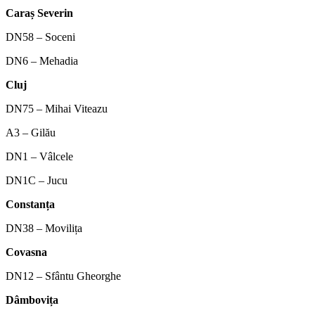
Caraș Severin
DN58 – Soceni
DN6 – Mehadia
Cluj
DN75 – Mihai Viteazu
A3 – Gilău
DN1 – Vâlcele
DN1C – Jucu
Constanța
DN38 – Movilița
Covasna
DN12 – Sfântu Gheorghe
Dâmbovița