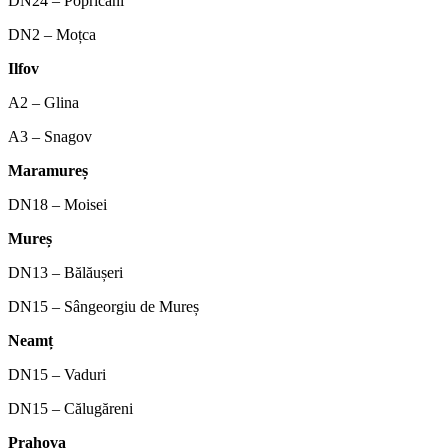
DN24 – Popricani
DN2 – Moțca
Ilfov
A2 – Glina
A3 – Snagov
Maramureș
DN18 – Moisei
Mureș
DN13 – Bălăușeri
DN15 – Sângeorgiu de Mureș
Neamț
DN15 – Vaduri
DN15 – Călugăreni
Prahova