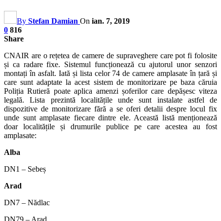
By
Stefan Damian
On
ian. 7, 2019
0
816
Share
CNAIR are o rețetea de camere de supraveghere care pot fi folosite
și ca radare fixe. Sistemul funcționează cu ajutorul unor senzori
montați în asfalt. Iată și lista celor 74 de camere amplasate în țară și
care sunt adaptate la acest sistem de monitorizare pe baza căruia
Poliția Rutieră poate aplica amenzi șoferilor care depășesc viteza
legală. Lista prezintă localitățile unde sunt instalate astfel de
dispozitive de monitorizare fără a se oferi detalii despre locul fix
unde sunt amplasate fiecare dintre ele. Această listă menționează
doar localitățile și drumurile publice pe care acestea au fost
amplasate:
Alba
DN1 – Sebeș
Arad
DN7 – Nădlac
DN79 – Arad