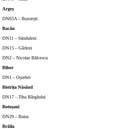
Argeș
DN65A – Buzoești
Bacău
DN11 – Sănduleni
DN15 – Gârleni
DN2 – Nicolae Bălcescu
Bihor
DN1 – Oșorhei
Bistrița Năsăud
DN17 – Tiha Bârgăului
Botoșani
DN29 – Baisa
Brăila