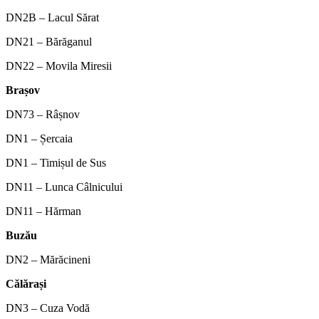
DN2B – Lacul Sărat
DN21 – Bărăganul
DN22 – Movila Miresii
Brașov
DN73 – Râșnov
DN1 – Șercaia
DN1 – Timișul de Sus
DN11 – Lunca Câlnicului
DN11 – Hărman
Buzău
DN2 – Mărăcineni
Călărași
DN3 – Cuza Vodă