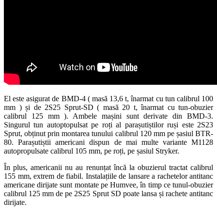
El este asigurat de BMD-4 ( masă 13,6 t, înarmat cu tun calibrul 100
mm ) și de 2S25 Sprut-SD ( masă 20 t, înarmat cu tun-obuzier
calibrul 125 mm ). Ambele mașini sunt derivate din BMD-3.
Singurul tun autoptopulsat pe roți al parașutiștilor ruși este 2S23
Sprut, obținut prin montarea tunului calibrul 120 mm pe șasiul BTR-
80. Parașutiștii americani dispun de mai multe variante M1128
autopropulsate calibrul 105 mm, pe roți, pe șasiul Stryker.
În plus, americanii nu au renunțat încă la obuzierul tractat calibrul
155 mm, extrem de fiabil. Instalațiile de lansare a rachetelor antitanc
americane dirijate sunt montate pe Humvee, în timp ce tunul-obuzier
calibrul 125 mm de pe 2S25 Sprut SD poate lansa și rachete antitanc
dirijate.