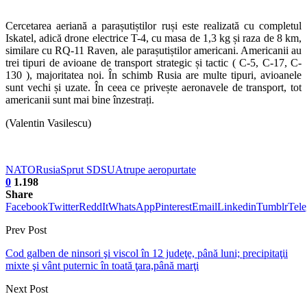
Cercetarea aeriană a parașutiștilor ruși este realizată cu completul
Iskatel, adică drone electrice T-4, cu masa de 1,3 kg și raza de 8 km,
similare cu RQ-11 Raven, ale parașutiștilor americani. Americanii au
trei tipuri de avioane de transport strategic și tactic ( C-5, C-17, C-
130 ), majoritatea noi. În schimb Rusia are multe tipuri, avioanele
sunt vechi și uzate. În ceea ce privește aeronavele de transport, tot
americanii sunt mai bine înzestrați.
(Valentin Vasilescu)
NATO
Rusia
Sprut SD
SUA
trupe aeropurtate
0
1.198
Share
Facebook
Twitter
ReddIt
WhatsApp
Pinterest
Email
Linkedin
Tumblr
Tel
Prev Post
Cod galben de ninsori şi viscol în 12 judeţe, până luni; precipitaţii
mixte şi vânt puternic în toată ţara,până marţi
Next Post