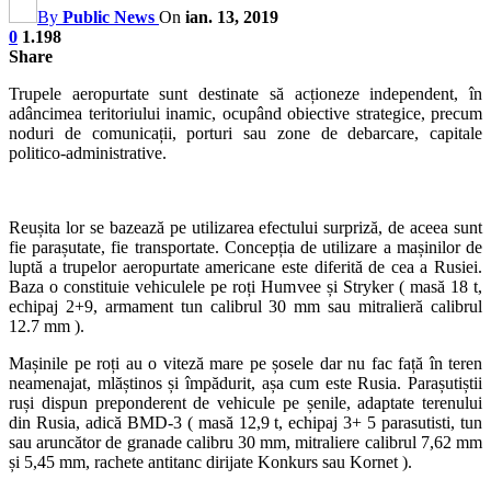
By
Public News
On
ian. 13, 2019
0
1.198
Share
Trupele aeropurtate sunt destinate să acționeze independent, în
adâncimea teritoriului inamic, ocupând obiective strategice, precum
noduri de comunicații, porturi sau zone de debarcare, capitale
politico-administrative.
Reușita lor se bazează pe utilizarea efectului surpriză, de aceea sunt
fie parașutate, fie transportate. Concepția de utilizare a mașinilor de
luptă a trupelor aeropurtate americane este diferită de cea a Rusiei.
Baza o constituie vehiculele pe roți Humvee și Stryker ( masă 18 t,
echipaj 2+9, armament tun calibrul 30 mm sau mitralieră calibrul
12.7 mm ).
Mașinile pe roți au o viteză mare pe șosele dar nu fac față în teren
neamenajat, mlăștinos și împădurit, așa cum este Rusia. Parașutiștii
ruși dispun preponderent de vehicule pe șenile, adaptate terenului
din Rusia, adică BMD-3 ( masă 12,9 t, echipaj 3+ 5 parasutisti, tun
sau aruncător de granade calibru 30 mm, mitraliere calibrul 7,62 mm
și 5,45 mm, rachete antitanc dirijate Konkurs sau Kornet ).