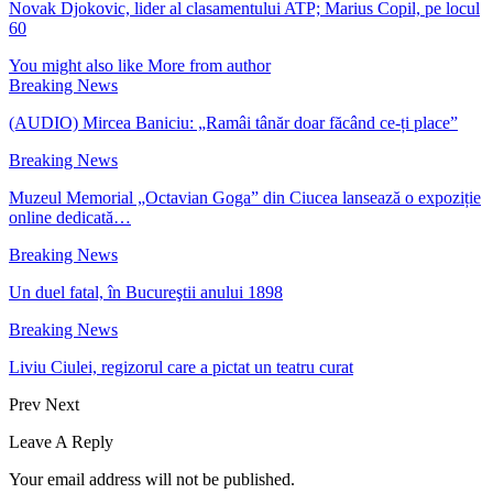
Novak Djokovic, lider al clasamentului ATP; Marius Copil, pe locul
60
You might also like
More from author
Breaking News
(AUDIO) Mircea Baniciu: „Ramâi tânăr doar făcând ce-ți place”
Breaking News
Muzeul Memorial „Octavian Goga” din Ciucea lansează o expoziție
online dedicată…
Breaking News
Un duel fatal, în Bucureştii anului 1898
Breaking News
Liviu Ciulei, regizorul care a pictat un teatru curat
Prev
Next
Leave A Reply
Your email address will not be published.