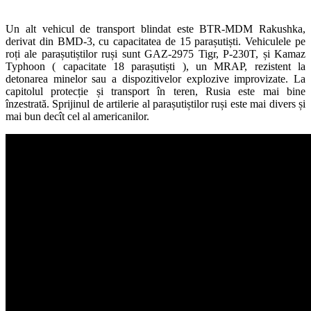
Un alt vehicul de transport blindat este BTR-MDM Rakushka,
derivat din BMD-3, cu capacitatea de 15 parașutiști. Vehiculele pe
roți ale parașutiștilor ruși sunt GAZ-2975 Tigr, P-230T, și Kamaz
Typhoon ( capacitate 18 parașutiști ), un MRAP, rezistent la
detonarea minelor sau a dispozitivelor explozive improvizate. La
capitolul protecție și transport în teren, Rusia este mai bine
înzestrată. Sprijinul de artilerie al parașutiștilor ruși este mai divers și
mai bun decît cel al americanilor.