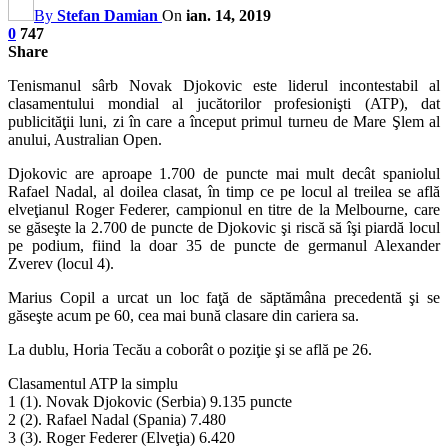
By
Stefan Damian
On
ian. 14, 2019
0
747
Share
Tenismanul sârb Novak Djokovic este liderul incontestabil al
clasamentului mondial al jucătorilor profesionişti (ATP), dat
publicităţii luni, zi în care a început primul turneu de Mare Şlem al
anului, Australian Open.
Djokovic are aproape 1.700 de puncte mai mult decât spaniolul
Rafael Nadal, al doilea clasat, în timp ce pe locul al treilea se află
elveţianul Roger Federer, campionul en titre de la Melbourne, care
se găseşte la 2.700 de puncte de Djokovic şi riscă să îşi piardă locul
pe podium, fiind la doar 35 de puncte de germanul Alexander
Zverev (locul 4).
Marius Copil a urcat un loc faţă de săptămâna precedentă şi se
găseşte acum pe 60, cea mai bună clasare din cariera sa.
La dublu, Horia Tecău a coborât o poziţie şi se află pe 26.
Clasamentul ATP la simplu
1 (1). Novak Djokovic (Serbia) 9.135 puncte
2 (2). Rafael Nadal (Spania) 7.480
3 (3). Roger Federer (Elveţia) 6.420