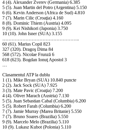
4 (4). Alexander Zverev (Germania) 6.385
5 (5). Juan Martin del Potro (Argentina) 5.150
6 (6). Kevin Anderson (Africa de Sud) 4.810
7 (7). Marin Cilic (Croaţia) 4.160
8 (8). Dominic Thiem (Austria) 4.095
9 (9). Kei Nishikori (Japonia) 3.750
10 (10). John Isner (SUA) 3.155
…………………………………………..
60 (61). Marius Copil 823
327 (320). Dragoş Dima 84
568 (572). Nicolae Frunză 6
618 (623). Bogdan Ionuţ Apostol 3
…
Clasamentul ATP la dublu
1 (1). Mike Bryan (SUA) 10.840 puncte
2 (2). Jack Sock (SUA) 7.925
3 (3). Mate Pavic (Croaţia) 7.200
4 (4). Oliver Marach (Austria) 7.130
5 (5). Juan Sebastian Cabal (Columbia) 6.200
5 (5). Robert Farah (Columbia) 6.200
7 (7). Jamie Murray (Marea Britanie) 5.550
7 (7). Bruno Soares (Brazilia) 5.550
9 (9). Marcelo Melo (Brazilia) 5.110
10 (9). Lukasz Kubot (Polonia) 5.110