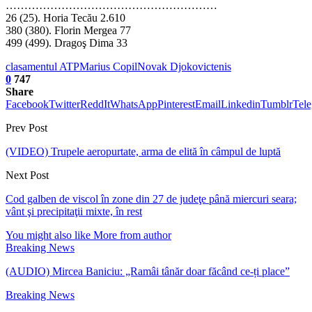
…………………………………………………
26 (25). Horia Tecău 2.610
380 (380). Florin Mergea 77
499 (499). Dragoş Dima 33
clasamentul ATP
Marius Copil
Novak Djokovic
tenis
0
747
Share
Facebook
Twitter
ReddIt
WhatsApp
Pinterest
Email
Linkedin
Tumblr
Tel
Prev Post
(VIDEO) Trupele aeropurtate, arma de elită în câmpul de luptă
Next Post
Cod galben de viscol în zone din 27 de judeţe până miercuri seara;
vânt şi precipitaţii mixte, în rest
You might also like
More from author
Breaking News
(AUDIO) Mircea Baniciu: „Ramâi tânăr doar făcând ce-ți place”
Breaking News