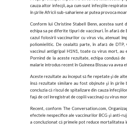
cauza altor infecţii, aşa cum sunt infecţiile respirato
în ţările Africii sub-sahariene ar putea provoca moarte
Conform lui Christine Stabell Benn, acestea sunt 
echipa sa pe diferite tipuri de vaccinuri. În afară de
cazul folosirii vaccinurilor cu virus viu, atenuat îm
poliomielitic. De cealaltă parte, în afară de DTP, 
vaccinul antigripal H1N1, toate cu virus mort, au ef
Pornind de la aceste rezultate, echipa condusă de 
malarie introdus recent în Guineea Bissau va avea efe
Aceste rezultate au început să fie repetate şi de alte
însă rezultate similare au fost obţinute şi în ţări
concluzia că riscul de spitalizare din cauza infecţiil
faţă de cel înregistrat de copiii vaccinaţi cu virus mor
Recent, conform The Conversation.com, Organizaţia
efectele nespecifice ale vaccinurilor BCG şi anti-ruj
a concluzionat că primele pot reduce mortalitatea i