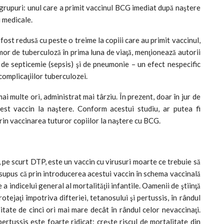
ă grupuri: unul care a primit vaccinul BCG imediat după naştere
i medicale.
 fost redusă cu peste o treime la copiii care au primit vaccinul,
 mor de tuberculoză în prima luna de viaţă, menţionează autorii
 de septicemie (sepsis) şi de pneumonie – un efect nespecific
complicaţiilor tuberculozei.
i multe ori, administrat mai târziu. În prezent, doar în jur de
est vaccin la naştere. Conform acestui studiu, ar putea fi
in vaccinarea tuturor copiilor la naştere cu BCG.
s, pe scurt DTP, este un vaccin cu virusuri moarte ce trebuie să
resupus că prin introducerea acestui vaccin în schema vaccinală
a indicelui general al mortalităţii infantile. Oamenii de ştiinţă
otejaţi împotriva difteriei, tetanosului şi pertussis, în rândul
tate de cinci ori mai mare decât în rândul celor nevaccinaţi.
 pertussis este foarte ridicat: creşte riscul de mortalitate din