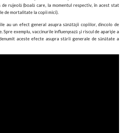
ţă de rujeolă (boală care, la momentul respectiv, în acest stat
e de mortalitate la copii mici).
le au un efect general asupra sănătăţii copiilor, dincolo de
. Spre exemplu, vaccinurile influenţează şi riscul de apariţie a
 denumit aceste efecte asupra stării generale de sănătate a