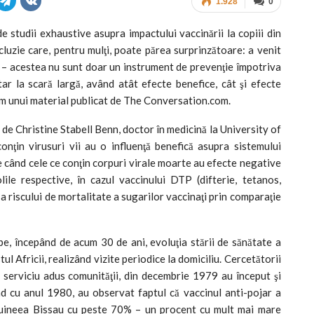
1.928
0
e studii exhaustive asupra impactului vaccinării la copiii din
luzie care, pentru mulţi, poate părea surprinzătoare: a venit
 – acestea nu sunt doar un instrument de prevenţie împotriva
tar la scară largă, având atât efecte benefice, cât şi efecte
orm unui material publicat de The Conversation.com.
 de Christine Stabell Benn, doctor în medicină la University of
nţin virusuri vii au o influenţă benefică asupra sistemului
pe când cele ce conţin corpuri virale moarte au efecte negative
lile respective, în cazul vaccinului DTP (difterie, tetanos,
 a riscului de mortalitate a sugarilor vaccinaţi prin comparaţie
e, începând de acum 30 de ani, evoluţia stării de sănătate a
ul Africii, realizând vizite periodice la domiciliu. Cercetătorii
n serviciu adus comunităţii, din decembrie 1979 au început şi
ând cu anul 1980, au observat faptul că vaccinul anti-pojar a
n Guineea Bissau cu peste 70% – un procent cu mult mai mare