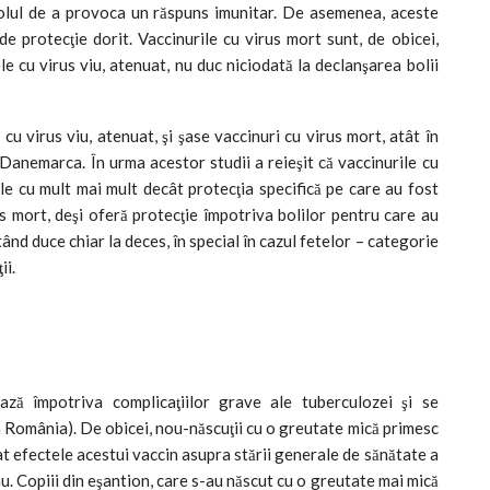
rolul de a provoca un răspuns imunitar. De asemenea, aceste
e protecţie dorit. Vaccinurile cu virus mort sunt, de obicei,
e cu virus viu, atenuat, nu duc niciodată la declanşarea bolii
cu virus viu, atenuat, şi şase vaccinuri cu virus mort, atât în
n Danemarca. În urma acestor studii a reieşit că vaccinurile cu
ile cu mult mai mult decât protecţia specifică pe care au fost
s mort, deşi oferă protecţie împotriva bolilor pentru care au
ând duce chiar la deces, în special în cazul fetelor – categorie
ii.
ază împotriva complicaţiilor grave ale tuberculozei şi se
 în România). De obicei, nou-născuţii cu o greutate mică primesc
at efectele acestui vaccin asupra stării generale de sănătate a
au. Copiii din eşantion, care s-au născut cu o greutate mai mică