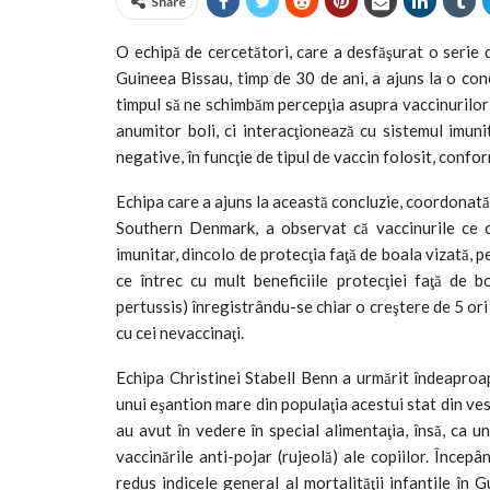
Share
O echipă de cercetători, care a desfăşurat o serie d
Guineea Bissau, timp de 30 de ani, a ajuns la o conc
timpul să ne schimbăm percepţia asupra vaccinurilor
anumitor boli, ci interacţionează cu sistemul imuni
negative, în funcţie de tipul de vaccin folosit, conf
Echipa care a ajuns la această concluzie, coordonată
Southern Denmark, a observat că vaccinurile ce co
imunitar, dincolo de protecţia faţă de boala vizată, 
ce întrec cu mult beneficiile protecţiei faţă de bo
pertussis) înregistrându-se chiar o creştere de 5 ori
cu cei nevaccinaţi.
Echipa Christinei Stabell Benn a urmărit îndeaproap
unui eşantion mare din populaţia acestui stat din vest
au avut în vedere în special alimentaţia, însă, ca u
vaccinările anti-pojar (rujeolă) ale copiilor. Încep
redus indicele general al mortalităţii infantile î