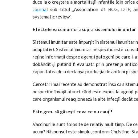
duce la o creştere a mortalităţii infantile (din oric
Journal
sub titlul „Association of BCG, DTP, an
systematic review”.
Efectele vaccinurilor asupra sistemului imunitar
Sistemul imunitar este împărţit în sistemul imunitar n
adaptativ). Sistemul imunitar nespecific este consid
reţine informaţii despre agenţii patogeni pe care i-a
dobândit şi putând fi evaluată prin prezenţa anticor
capacitatea de a declanşa producţia de anticorpi spec
Cercetări mai recente au demonstrat însă că sistemul
nespecific învaţă atunci când este expus la agenţi p
care organismul reacţionează la alte infecţii decât c
Este greu să găseşti ceva ce nu cauţi!
Vaccinurile sunt folosite de relativ mult timp. De c
acum? Răspunsul este simplu, conform Christinei Stab