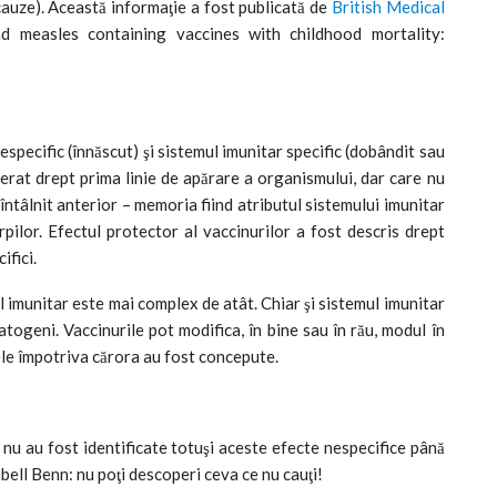
e cauze). Această informaţie a fost publicată de
British Medical
d measles containing vaccines with childhood mortality:
especific (înnăscut) şi sistemul imunitar specific (dobândit sau
erat drept prima linie de apărare a organismului, dar care nu
 întâlnit anterior – memoria fiind atributul sistemului imunitar
pilor. Efectul protector al vaccinurilor a fost descris drept
ifici.
 imunitar este mai complex de atât. Chiar şi sistemul imunitar
atogeni. Vaccinurile pot modifica, în bine sau în rău, modul în
ele împotriva cărora au fost concepute.
e nu au fost identificate totuşi aceste efecte nespecifice până
ell Benn: nu poţi descoperi ceva ce nu cauţi!