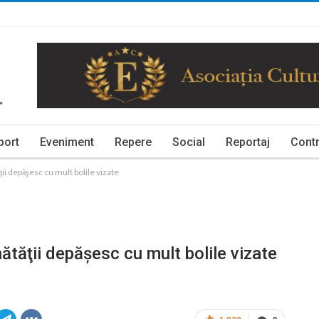
port
Eveniment
Repere
Social
Reportaj
Contr
ii depăşesc cu mult bolile vizate
ătăţii depăşesc cu mult bolile vizate