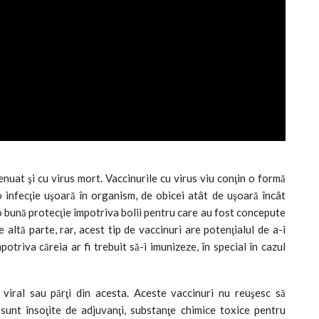
tenuat şi cu virus mort. Vaccinurile cu virus viu conţin o formă
infecţie uşoară în organism, de obicei atât de uşoară încât
 bună protecţie împotriva bolii pentru care au fost concepute
 altă parte, rar, acest tip de vaccinuri are potenţialul de a-i
otriva căreia ar fi trebuit să-i imunizeze, în special în cazul
 viral sau părţi din acesta. Aceste vaccinuri nu reuşesc să
 sunt însoţite de adjuvanţi, substanţe chimice toxice pentru