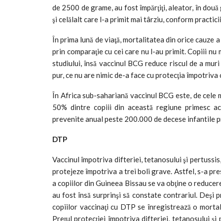
de 2500 de grame, au fost împărţiţi, aleator, în dou
şi celălalt care l-a primit mai târziu, conform practici
În prima lună de viaţă, mortalitatea din orice cauze a
prin comparaţie cu cei care nu l-au primit. Copiii nu
studiului, însă vaccinul BCG reduce riscul de a muri
pur, ce nu are nimic de-a face cu protecţia împotriva 
În Africa sub-sahariană vaccinul BCG este, de cele ma
50% dintre copiii din această regiune primesc ac
prevenite anual peste 200.000 de decese infantile pr
DTP
Vaccinul împotriva difteriei, tetanosului şi pertussi
protejeze împotriva a trei boli grave. Astfel, s-a p
a copiilor din Guineea Bissau se va obţine o reducere 
au fost însă surprinşi să constate contrariul. Deşi pr
copiilor vaccinaţi cu DTP se înregistrează o mortali
Preţul protecţiei împotriva difteriei, tetanosului şi