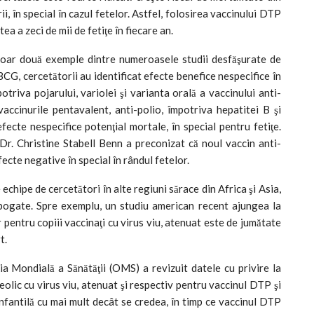
rii, în special în cazul fetelor. Astfel, folosirea vaccinului DTP
a a zeci de mii de fetiţe în fiecare an.
doar două exemple dintre numeroasele studii desfăşurate de
 BCG, cercetătorii au identificat efecte benefice nespecifice în
potriva pojarului, variolei şi varianta orală a vaccinului anti-
vaccinurile pentavalent, anti-polio, împotriva hepatitei B şi
ecte nespecifice potenţial mortale, în special pentru fetiţe.
Dr. Christine Stabell Benn a preconizat că noul vaccin anti-
cte negative în special în rândul fetelor.
 echipe de cercetători în alte regiuni sărace din Africa şi Asia,
le bogate. Spre exemplu, un studiu american recent ajungea la
or pentru copiii vaccinaţi cu virus viu, atenuat este de jumătate
t.
 Mondială a Sănătăţii (OMS) a revizuit datele cu privire la
eolic cu virus viu, atenuat şi respectiv pentru vaccinul DTP şi
nfantilă cu mai mult decât se credea, în timp ce vaccinul DTP