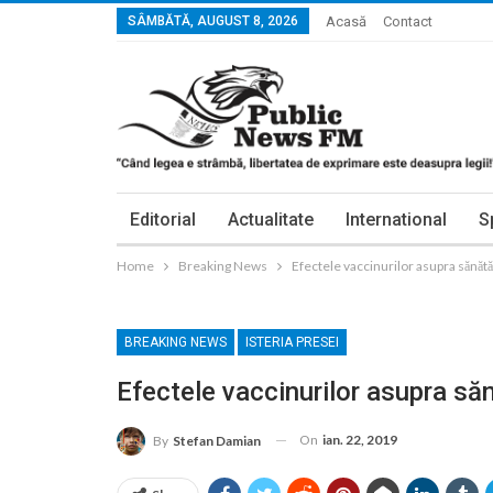
SÂMBĂTĂ, AUGUST 8, 2026
Acasă
Contact
Editorial
Actualitate
International
S
Home
Breaking News
Efectele vaccinurilor asupra sănătăţ
BREAKING NEWS
ISTERIA PRESEI
Efectele vaccinurilor asupra săn
On
ian. 22, 2019
By
Stefan Damian