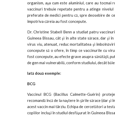
organism, aşa cum este aluminiul, care au tocmai 
vaccinuri trebuie repetate pentru a atinge nivelul d
preferate de medici pentru că, spre deosebire de cel
împotriva căreia au fost concepute.
Dr. Christine Stabell Benn a studiat patru vaccinuri 
Guineea Bissau, cât şi în alte state sărace, dar şi î
virus viu, atenuat, reduc mortalitatea şi îmbolnăvir
concepute să o ofere, în timp ce vaccinurile cu viru
fost concepute, au efecte grave asupra sănătăţii, put
de gen mai vulnerabilă, conform studiului, decât băieţ
Iată două exemple:
BCG
Vaccinul BCG (Bacillus Calmette-Guérin) proteje
recomandă încă de la naştere în ţările sărace (dar şi
acest vaccin mai târziu. Echipa de cercetători a test
copiilor incluşi în studiul desfăşurat în Guineea Biss