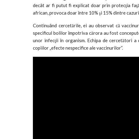
decât ar fi putut fi explicat doar prin protecţia fa
african, provoca doar între 10% şi 15% dintre cazuril
Continuând cercetările, ei au observat că vaccinuri
specificul bolilor împotriva cărora au fost concepute
unor infecţii în organism. Echipa de cercetători a
copiilor „efecte nespecifice ale vaccinurilor”.