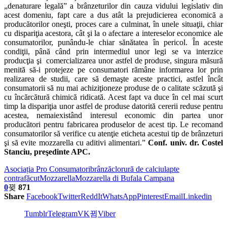
„denaturare legală” a brânzeturilor din cauza vidului legislativ din
acest domeniu, fapt care a dus atât la prejudicierea economică a
producătorilor oneşti, proces care a culminat, în unele situaţii, chiar
cu dispariţia acestora, cât şi la o afectare a intereselor economice ale
consumatorilor, punându-le chiar sănătatea în pericol. În aceste
condiţii, până când prin intermediul unor legi se va interzice
producţia şi comercializarea unor astfel de produse, singura măsură
menită să-i protejeze pe consumatori rămâne informarea lor prin
realizarea de studii, care să demaşte aceste practici, astfel încât
consumatorii să nu mai achiziţioneze produse de o calitate scăzută şi
cu încărcătură chimică ridicată. Acest fapt va duce în cel mai scurt
timp la dispariţia unor astfel de produse datorită cererii reduse pentru
acestea, nemaiexistând interesul economic din partea unor
producători pentru fabricarea produselor de acest tip. Le recomand
consumatorilor să verifice cu atenţie eticheta acestui tip de brânzeturi
şi să evite mozzarella cu aditivi alimentari.”
Conf. univ. dr. Costel
Stanciu, preşedinte APC.
Asociația Pro Consumatori
brânză
clorură de calciu
lapte
contrafăcut
Mozzarella
Mozzarella di Bufala Campana
0
871
Share
Facebook
Twitter
ReddIt
WhatsApp
Pinterest
Email
Linkedin
Tumblr
Telegram
VK
Viber