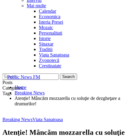
Interviu
Mai multe
Calendar
Economica
Isteria Presei
Mozaic
Personalitati
Istorie
Sinaxar
Traditii
Viata Sanatoasa
Zvonotecă
Crestinatate
Posts
Home
Categories
Breaking News
Tags
Atenție! Mâncăm mozzarella cu soluţie de dezgheţare a
drumurilor!
Breaking News
Viata Sanatoasa
Atenție! Mâncăm mozzarella cu soluţie