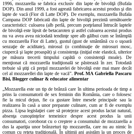
1996, mozzarella se fabrica exclusiv din lapte de bivoliţă (Bufala
DOP). Din anul 1999, a fost agreată fabricarea acestui produs şi din
lapte de vacă (Fior di Latte DOP). De exemplu, mozzarella Bufala
Campana DOP fabricată din lapte de bivoliţă prezintă următoarele
caracteristici: culoarea (alb perlă, precum porţelanul întrucât laptele
de bivoliţă este lipsit de betacaroten şi astfel culoarea acestui produs
nu va avea avea niciodată tendinţe spre alb gălbui cum se întâmplă
cu mozzarella Fior di Latte), gustul (gust de smântână cu o uşoară
senzaţie de aciditate), mirosul (o combinaţie de mirosuri mosc,
ciupercă şi lapte proaspăt) şi consistenţa (iniţial este elastică, ulterior
pe măsura trecerii timpului capătă o consistenţă moale). De
menţionat că mozzarella tradiţională se păstrează în zer. Totodată
trebuie să ştiţi că preţul mozzarelei de bivoliţă este mai mare decât
cel al mozzarellei din lapte de vacă”.
Prof. MA Gabriella Pascaru
Bisi, Blogger culinar & educator alimentar
„Mozzarella este un tip de brânză care în ultima perioada de timp a
prins la consumatorii de sex feminin din România, care o folosesc
fie la micul dejun, fie ca gustare între mesele principale sau la
realizarea în casă a unor preparate culinare, cum ar fi de exemplu
pizza. Lipsa legislaţiei care să protejeze acest produs lactat natural,
absenţa cunoştinţelor temeinice despre acest produs la unii
consumatori, coroborat cu o creştere a consumului de mozzarella a
dus la apariţia unor brânzeturi tip mozzarella, care nu au nimic în
comun cu reţeta tradiţională. În ultimii ani asistăm la un proces de