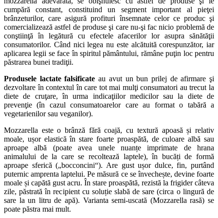
mozzarella adevărată, se obişnuiesc cu astfel de produse şi le
cumpără constant, constituind un segment important al pieţei
brânzeturilor, care asigură profituri însemnate celor ce produc şi
comercializează astfel de produse şi care nu-şi fac nicio problemă de
conştiinţă în legătură cu efectele afacerilor lor asupra sănătăţii
consumatorilor. Când nici legea nu este alcătuită corespunzător, iar
aplicarea legii se face în spiritul pământului, rămâne puţin loc pentru
păstrarea bunei tradiţii.
Produsele lactate falsificate
au avut un bun prilej de afirmare şi
dezvoltare în contextul în care tot mai mulţi consumatori au trecut la
diete de cruţare, în urma indicaţiilor medicilor sau la diete de
prevenţie (în cazul consumatoarelor care au format o tabără a
vegetarienilor sau veganilor).
Mozzarella este o brânză fără coajă, cu textură apoasă și relativ
moale, ușor elastică în stare foarte proaspătă, de culoare albă sau
aproape albă (poate avea unele nuanțe imprimate de hrana
animalului de la care se recoltează laptele), în bucăți de formă
aproape sferică („bocconcini“). Are gust ușor dulce, fin, purtând
puternic amprenta laptelui. Pe măsură ce se învechește, devine foarte
moale și capătă gust acru. În stare proaspătă, rezistă la frigider câteva
zile, păstrată în recipient cu soluție slabă de sare (circa o lingură de
sare la un litru de apă). Varianta semi-uscată (Mozzarella rasă) se
poate păstra mai mult.