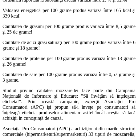
Valoarea energetică per 100 grame produs variază între 165 kcal şi
339 kcal!
Cantitatea de grăsimi per 100 grame produs variază între 8,5 grame
şi 25 de grame!
Cantitate de acizi graşi saturaţi per 100 grame produs variază între 6
grame şi 18 grame!
Cantitatea de proteine per 100 grame produs variază între 13 grame
şi 26 grame!
Cantitatea de sare per 100 grame produs variază între 0,57 grame şi
3 grame.
Studiul privind calitatea mozzarellei face parte din Campania
Naţională de Informare şi Educare: ”Să învăţăm să înţelegem
eticheta!”. Prin această campanie, experţii Asociaţiei Pro
Consumatori (APC) îşi propun să-i înveţe pe consumatori să
înţeleagă eticheta produselor alimentare astfel încât aceştia să facă
achiziţii în cunoştinţă de cauză.
Asociaţia Pro Consumatori (APC) a achiziţionat din marile structuri
comerciale (hipermarketuri/supermarketuri) 33 tipuri de mozzarella,