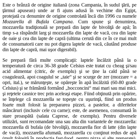
Este o brânză de origine italiană (zona Campania, în sudul ţării, pe
ţărmul apusean) unde ar fi ajuns adusă în vechime din Egipt,
protejată cu denumire de origine controlată încă din 1996 cu numele
Mozzarella di Bufala Campana
. Cum spune şi denumirea,
mozzarella tradiţională se prepară din lapte de bivoliţă de apă; în
timp s-a răspândit larg şi mozzarella din lapte de vacă, cea din lapte
de oaie şi cea din lapte de capră (ultima cerută din ce în ce mai mult
de consumatorii care nu pot digera laptele de vacă, căutând produse
din lapte de capră, mai uşor digerabil).
Se prepară fără multe complicaţii: laptele încălzit până la o
temperatură de circa 36-38 grade Celsius este tratat cu cheag şi/sau
acid alimentar (citric, de exemplu) şi se ţine la cald până se
coagulează, apoi coagulul se „taie“ şi se scurge de zer (mozzare = a
opri, ital.), se mărunţeşte, se opăreşte în apă încălzită (60-80 grade
Celsius) şi se frământă formând „bocconcini“ mai mari sau mai mici.
şi reţetele casnice trec prin aceleaşi etape. Fiind obţinută prin opărire,
se înţelege că mozzarella se topeşte cu uşurinţă, fiind un produs
foarte mult folosit la prepararea pizzei, a pastelor, a diferitelor
mâncăruri (inclusiv cele cu carne); este, de asemenea, consumată în
stare proaspătă (salata Caprese, de exemplu). Pentru diversele
utilizări, sunt recomandate una sau alta din variantele de mozzarella:
mozzarella di bufala (de bivoliţă), mozzarella fior di latte (din lapte
de vacă), mozzarella afumată, mozzarella cu conţinut redus de apă
(mult folosită în producţia fast-food, pentru pizza şi alte preparate).