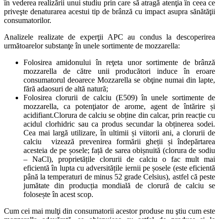
în vederea realizării unui studiu prin care să atragă atenţia în ceea ce
priveşte denaturarea acestui tip de brânză cu impact asupra sănătăţii
consumatorilor.
Analizele realizate de experţii APC au condus la descoperirea
următoarelor substanţe în unele sortimente de mozzarella:
Folosirea amidonului în reţeta unor sortimente de brânză
mozzarella de către unii producători induce în eroare
consumatorul deoarece Mozzarella se obţine numai din lapte,
fără adaosuri de altă natură;
Folosirea clorurii de calciu (E509) în unele sortimente de
mozzarella, ca potenţiator de arome, agent de întărire și
acidifiant.Clorura de calciu se obține din calcar, prin reacție cu
acidul clorhidric sau ca produs secundar la obținerea sodei.
Cea mai largă utilizare, în ultimii și viitorii ani, a clorurii de
calciu vizează prevenirea formării gheții și îndepărtarea
acesteia de pe șosele; față de sarea obișnuită (clorura de sodiu
– NaCl), proprietățile clorurii de calciu o fac mult mai
eficientă în lupta cu adversitățile iernii pe șosele (este eficientă
până la temperaturi de minus 52 grade Celsius), astfel că peste
jumătate din producția mondială de clorură de calciu se
folosește în acest scop.
Cum cei mai mulţi din consumatorii acestor produse nu ştiu cum este