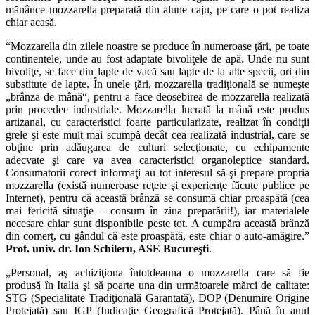
mănânce mozzarella preparată din alune caju, pe care o pot realiza
chiar acasă.
“Mozzarella din zilele noastre se produce în numeroase ţări, pe toate
continentele, unde au fost adaptate bivoliţele de apă. Unde nu sunt
bivoliţe, se face din lapte de vacă sau lapte de la alte specii, ori din
substitute de lapte. În unele ţări, mozzarella tradiţională se numeşte
„brânza de mână“, pentru a face deosebirea de mozzarella realizată
prin procedee industriale. Mozzarella lucrată la mână este produs
artizanal, cu caracteristici foarte particularizate, realizat în condiţii
grele şi este mult mai scumpă decât cea realizată industrial, care se
obţine prin adăugarea de culturi selecţionate, cu echipamente
adecvate şi care va avea caracteristici organoleptice standard.
Consumatorii corect informaţi au tot interesul să-şi prepare propria
mozzarella (există numeroase reţete şi experienţe făcute publice pe
Internet), pentru că această brânză se consumă chiar proaspătă (cea
mai fericită situaţie – consum în ziua preparării!), iar materialele
necesare chiar sunt disponibile peste tot. A cumpăra această brânză
din comerţ, cu gândul că este proaspătă, este chiar o auto-amăgire.”
Prof. univ. dr. Ion Schileru, ASE Bucureşti
.
„Personal, aş achiziţiona întotdeauna o mozzarella care să fie
produsă în Italia şi să poarte una din următoarele mărci de calitate:
STG (Specialitate Tradiţională Garantată), DOP (Denumire Origine
Protejată) sau IGP (Indicaţie Geografică Protejată). Până în anul