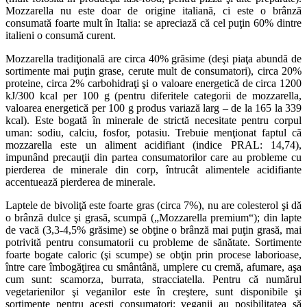
Mozzarella nu este doar de origine italiană, ci este o brânză
consumată foarte mult în Italia: se apreciază că cel puţin 60% dintre
italieni o consumă curent.
Mozzarella tradiţională are circa 40% grăsime (deşi piaţa abundă de
sortimente mai puţin grase, cerute mult de consumatori), circa 20%
proteine, circa 2% carbohidraţi şi o valoare energetică de circa 1200
kJ/300 kcal per 100 g (pentru diferitele categorii de mozzarella,
valoarea energetică per 100 g produs variază larg – de la 165 la 339
kcal). Este bogată în minerale de strictă necesitate pentru corpul
uman: sodiu, calciu, fosfor, potasiu. Trebuie menţionat faptul că
mozzarella este un aliment acidifiant (indice PRAL: 14,74),
impunând precauţii din partea consumatorilor care au probleme cu
pierderea de minerale din corp, întrucât alimentele acidifiante
accentuează pierderea de minerale.
Laptele de bivoliţă este foarte gras (circa 7%), nu are colesterol şi dă
o brânză dulce şi grasă, scumpă („Mozzarella premium“); din lapte
de vacă (3,3-4,5% grăsime) se obţine o brânză mai puţin grasă, mai
potrivită pentru consumatorii cu probleme de sănătate. Sortimente
foarte bogate caloric (şi scumpe) se obţin prin procese laborioase,
între care îmbogăţirea cu smântână, umplere cu cremă, afumare, aşa
cum sunt: scamorza, burrata, stracciatella. Pentru că numărul
vegetarienilor şi veganilor este în creştere, sunt disponibile şi
sortimente pentru aceşti consumatori: veganii au posibilitatea să