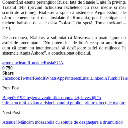
Comentând esența pretențiilor Rusiei față de Statele Unite în privința
Tratatul INF (privind lichidarea rachetelor cu rază medie și mai
scurtă de acțiune), Riabkov a spus că sistemele Aegis Eshor, ale
căror elemente sunt deja instalate în România, pot fi echipate cu
rachete balistice de atac clasa ”sol-sol” (în speță, Tomahawk-uri –
n.r
.).
De asemenea, Riabkov a subliniat că Moscova nu poate ignora o
astfel de amenințare. ”Nu putem lua de bună ce spun americanii,
cum că acum nu intenționează să desfășoare astfel de mijloace în
sistemele Aagis Ashore”, a concluzionat oficialul.
arme nucleare
Românie
Rusia
SUA
0
750
Share
Facebook
Twitter
ReddIt
WhatsApp
Pinterest
Email
Linkedin
Tumblr
Tel
Prev Post
Buget2019/Creşterea veniturilor populaţiei, investiţii în
infrastructură, evitarea risipei banului public, printre direcţiile majore
Next Post
Atenție! Mâncăm mozzarella cu soluţie de dezgheţare a drumurilor!