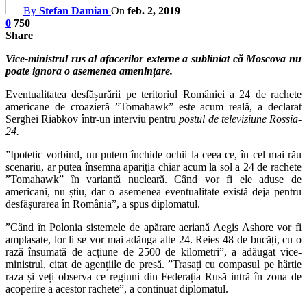
By
Stefan Damian
On
feb. 2, 2019
0
750
Share
Vice-ministrul rus al afacerilor externe a subliniat că Moscova nu
poate ignora o asemenea amenințare.
Eventualitatea desfășurării pe teritoriul României a 24 de rachete
americane de croazieră ”Tomahawk” este acum reală, a declarat
Serghei Riabkov într-un interviu pentru
postul de televiziune Rossia-
24.
”Ipotetic vorbind, nu putem închide ochii la ceea ce, în cel mai rău
scenariu, ar putea însemna apariția chiar acum la sol a 24 de rachete
”Tomahawk” în variantă nucleară. Când vor fi ele aduse de
americani, nu știu, dar o asemenea eventualitate există deja pentru
desfășurarea în România”, a spus diplomatul.
”Când în Polonia sistemele de apărare aeriană Aegis Ashore vor fi
amplasate, lor li se vor mai adăuga alte 24. Reies 48 de bucăți, cu o
rază însumată de acțiune de 2500 de kilometri”, a adăugat vice-
ministrul, citat de agențiile de presă. ”Trasați cu compasul pe hârtie
raza și veți observa ce regiuni din Federația Rusă intră în zona de
acoperire a acestor rachete”, a continuat diplomatul.