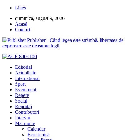
Likes
duminică, august 9, 2026
Acasă
Contact
Publisher - Când legea este strâmbă, libertatea de
exprimare este deasupra legii
Editorial
Actualitate
International
Sport
Eveniment
Repere
Social
Reportaj
Contributori
Interviu
Mai multe
Calendar
Economica