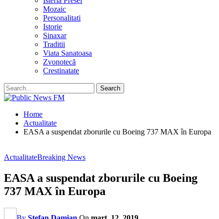
Isteria Presei
Mozaic
Personalitati
Istorie
Sinaxar
Traditii
Viata Sanatoasa
Zvonotecă
Crestinatate
Home
Actualitate
EASA a suspendat zborurile cu Boeing 737 MAX în Europa
Actualitate
Breaking News
EASA a suspendat zborurile cu Boeing
737 MAX în Europa
By
Stefan Damian
On
mart. 12, 2019