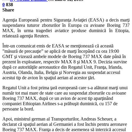
0
838
Share
Agenţia Europeană pentru Siguranţa Aviaţiei (EASA) a decis marţi
suspendarea tuturor zborurilor în Europa cu avioane Boeing 737
MAX, în urma tragediei aviatice produse duminică în Etiopia,
relatează agenţia Reuters.
Într-un comunicat emis de EASA se menţionează că această
”măsură de precauţie” se aplică de marţi începând cu ora 19:00
GMT şi vizează ambele modele de Boeing 737 MAX date până în
prezent în exploatare, respectiv MAX 8 şi MAX 9. Decizia survine
după ce autorităţile aeronautice din Regatul Unit, Franţa, Irlanda,
Austria, Olanda, Italia, Belgia şi Norvegia au suspendat accesul
acestui tip de avion în spaţiul aerian al acestor ţări.
Regatul Unit a fost prima ţară europeană care s-a alăturat marţi unui
număr tot mai mare de state care au suspendat zborurile cu avioane
Boeing 737 MAX, după ce un avion de acest tip aparţinând
companiei Ethiopian Airlines s-a prăbuşit duminică, cu 157 de
persoane la bord.
Apoi, ministrul german al Transporturilor, Andreas Scheuer, a
declarat că spaţiul aerian al Germaniei a fost închis pentru aeronave
Boeing 737 MAX. Franţa a decis de asemenea să interzică accesul