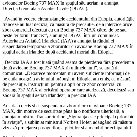
avioanelor Boeing 737 MAX în spaţiul său aerian, a anunţat
Direcţia Generală a Aviaţiei Civile (DGAC).
„Având în vedere circumstanţele accidentului din Etiopia, autorităţile
franceze au luat decizia, ca măsură de precauţie, de a interzice orice
zbor comercial efectuat cu un Boeing 737 MAX către, de pe sau
peste teritoriul francez”, a anunţat DGAC într-un comunicat.
Autoritatea Aviatică Irlandeză (IAA) a anunţat la rândul ei
suspendarea temporară a zborurilor cu avioane Boeing 737 MAX în
spaţiul aerian irlandez după accidentul mortal din Etiopia.
„Decizia IAA a fost luată ţinând seama de pierderea fără precedent a
două avioane Boeing 737 MAX în ultimele luni”, se arată în
comunicat. „Deoarece momentan nu avem suficiente informaţii de
pe cutia neagră a avionului prăbuşit în Etiopia, am emis, ca măsură
de precauţie, instrucţiuni pentru a opri orice zbor comercial cu
Boeing 737 MAX al oricărui operator care aterizează, decolează sau
zboară în spaţiul aerian irlandez”, a precizat IAA.
Austria a decis şi ea suspendarea zborurilor cu avioane Boeing 737
MAX, din motive de securitate până la o notificare ulterioară, a
anunţat ministrul Transporturilor. „Siguranţa este principala prioritate
în aviaţie”, a subliniat ministrul Norbert Hofer, adăugând că măsura
vizează protejarea pasagerilor, a piloţilor şi a membrilor echipajului.