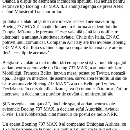
Olanda a dispus de asemenea închiderea spaţiului său aerian pentru
aeronave tip Boeing 737 MAX 8, a anunţat agenţia de presă ANP,
citând Ministerul Transporturilor.
Şi Italia s-a alăturat ţărilor care interzic accesul aeronavelor tip
Boeing 737 MAX în spaţiul lor aerian în urma accidentului din
Etiopia. Măsura „de precauţie” este valabilă până la o notificare
ulterioară, a anunţat Autoritatea Aviaţiei Civile din Italia, ENAC,
potrivit unui comunicat. Compania Air Italy are trei avioane Boeing
737 MAX 8 în flota sa, fiind singura companie italiană care are în
flotă acest tip de aeronavă.
Belgia se va alătura mai multor ţări europene şi îşi va închide spaţiul
aerian pentru aeronavele tip Boeing 737 MAX, a anunţat ministrul
Mobilităţii, Francois Bellot, într-un mesaj postat pe Twitter, notează
dpa. „Belgia va interzice, de asemenea, survolarea teritoriului său de
către aeronavele Boeing 737 MAX”, a scris Bellot pe Twitter.
Decizia este în curs de oficializare şi va fi comunicată tuturor părţilor
interesate, a declarat un purtător de cuvânt al ministerului său.
Şi Norvegia a anunţat că îşi închide spaţiul aerian pentru toate
avioanele Boeing 737 MAX, a declarat şeful Autorităţii Aviaţiei
Civile, Lars Kobberstad, citat miercuri de postul de radio NRK.
Un aparat Boening 737 MAX 8 al companiei Ethiopian Airlines, cu
157 de persoane de la bord, s-a prăbușit duminică la sud-est de