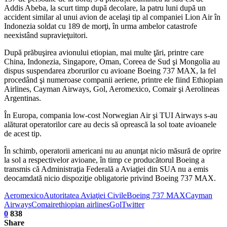
Addis Abeba, la scurt timp după decolare, la patru luni după un
accident similar al unui avion de acelaşi tip al companiei Lion Air în
Indonezia soldat cu 189 de morţi, în urma ambelor catastrofe
neexistând supravieţuitori.
După prăbuşirea avionului etiopian, mai multe ţări, printre care
China, Indonezia, Singapore, Oman, Coreea de Sud şi Mongolia au
dispus suspendarea zborurilor cu avioane Boeing 737 MAX, la fel
procedând şi numeroase companii aeriene, printre ele fiind Ethiopian
Airlines, Cayman Airways, Gol, Aeromexico, Comair şi Aerolineas
Argentinas.
În Europa, compania low-cost Norwegian Air şi TUI Airways s-au
alăturat operatorilor care au decis să oprească la sol toate avioanele
de acest tip.
În schimb, operatorii americani nu au anunţat nicio măsură de oprire
la sol a respectivelor avioane, în timp ce producătorul Boeing a
transmis că Administraţia Federală a Aviaţiei din SUA nu a emis
deocamdată nicio dispoziţie obligatorie privind Boeing 737 MAX.
Aeromexico
Autoritatea Aviaţiei Civile
Boeing 737 MAX
Cayman
Airways
Comair
ethiopian airlines
Gol
Twitter
0
838
Share