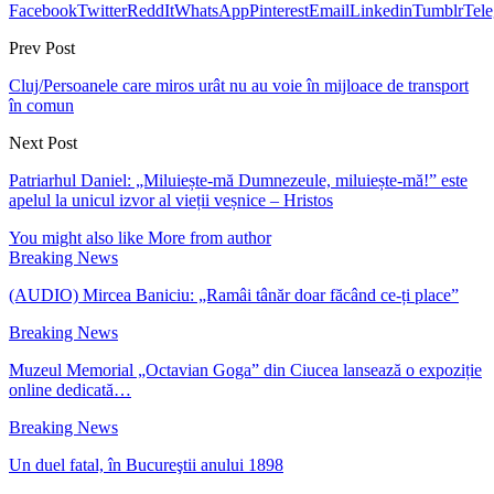
Facebook
Twitter
ReddIt
WhatsApp
Pinterest
Email
Linkedin
Tumblr
Tel
Prev Post
Cluj/Persoanele care miros urât nu au voie în mijloace de transport
în comun
Next Post
Patriarhul Daniel: „Miluiește-mă Dumnezeule, miluiește-mă!” este
apelul la unicul izvor al vieții veșnice – Hristos
You might also like
More from author
Breaking News
(AUDIO) Mircea Baniciu: „Ramâi tânăr doar făcând ce-ți place”
Breaking News
Muzeul Memorial „Octavian Goga” din Ciucea lansează o expoziție
online dedicată…
Breaking News
Un duel fatal, în Bucureştii anului 1898