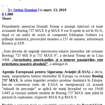
By
Stefan Damian
On
mart. 13, 2019
0
1.080
Share
Preşedintele american Donald Trump a anunţat miercuri că toate
avioanele Boeing 737 MAX 8 şi MAX 9 vor fi oprite la sol în SUA,
după ce un astfel de avion al companiei Ethiopian Airlines s-a
prăbuşit duminică, provocând moartea a 157 de oameni, informează
Reuters şi AFP.
„Vom decreta de urgenţă interzicerea tuturor zborurilor (de avioane
Boeing) 737 MX 8 şi 737 MAX 9”, a declarat Trump de la Casa
Albă.
„Securitatea americanilor, şi a tuturor pasagerilor, este
prioritatea noastră absolută”
, a adăugat el.
Agenţia Europeană pentru Siguranţa Aviaţiei (EASA)
a decis,
marţi, suspendarea tuturor zborurilor în Europa cu avioane
Boeing
737 MAX
, în urma tragediei aviatice produse duminică în Etiopia.
Într-un comunicat emis de EASA se menţionează că această
”măsură de precauţie” se aplică de marţi începând cu ora 19:00
GMT şi vizează ambele modele de Boeing 737 MAX date până în
prezent în exploatare, respectiv MAX 8 şi MAX 9.