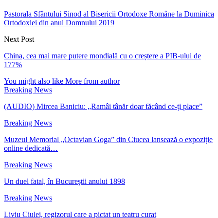
Pastorala Sfântului Sinod al Bisericii Ortodoxe Române la Duminica
Ortodoxiei din anul Domnului 2019
Next Post
China, cea mai mare putere mondială cu o creștere a PIB-ului de
177%
You might also like
More from author
Breaking News
(AUDIO) Mircea Baniciu: „Ramâi tânăr doar făcând ce-ți place”
Breaking News
Muzeul Memorial „Octavian Goga” din Ciucea lansează o expoziție
online dedicată…
Breaking News
Un duel fatal, în Bucureştii anului 1898
Breaking News
Liviu Ciulei, regizorul care a pictat un teatru curat