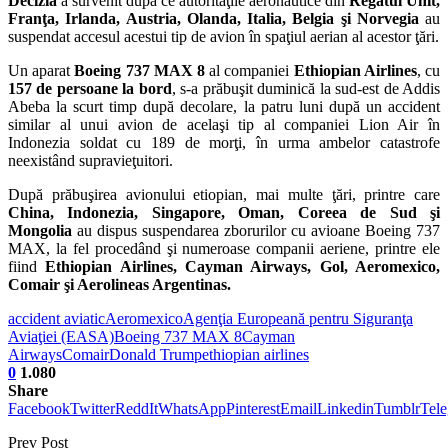
Decizia
a survenit după ce autorităţile aeronautice din
Regatul Unit,
Franţa, Irlanda, Austria, Olanda, Italia, Belgia şi Norvegia
au
suspendat accesul acestui tip de avion în spaţiul aerian al acestor ţări.
Un aparat
Boeing 737 MAX 8
al companiei
Ethiopian Airlines
, cu
157 de persoane la bord
, s-a prăbuşit duminică la sud-est de Addis
Abeba la scurt timp după decolare, la patru luni după un accident
similar al unui avion de acelaşi tip al companiei Lion Air în
Indonezia soldat cu 189 de morţi, în urma ambelor catastrofe
neexistând supravieţuitori.
După prăbuşirea avionului etiopian, mai multe ţări, printre care
China, Indonezia, Singapore, Oman, Coreea de Sud şi
Mongolia
au dispus suspendarea zborurilor cu avioane Boeing 737
MAX, la fel procedând şi numeroase companii aeriene, printre ele
fiind
Ethiopian Airlines, Cayman Airways, Gol, Aeromexico,
Comair şi Aerolineas Argentinas.
accident aviatic
Aeromexico
Agenţia Europeană pentru Siguranţa
Aviaţiei (EASA)
Boeing 737 MAX 8
Cayman
Airways
Comair
Donald Trump
ethiopian airlines
0
1.080
Share
Facebook
Twitter
ReddIt
WhatsApp
Pinterest
Email
Linkedin
Tumblr
Tel
Prev Post