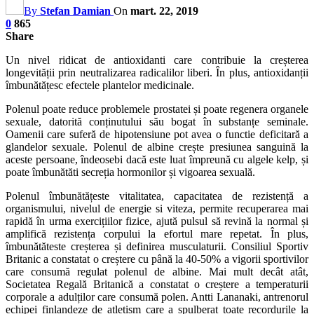
By
Stefan Damian
On
mart. 22, 2019
0
865
Share
Un nivel ridicat de antioxidanti care contribuie la creșterea
longevității prin neutralizarea radicalilor liberi. În plus, antioxidanții
îmbunătățesc efectele plantelor medicinale.
Polenul poate reduce problemele prostatei și poate regenera organele
sexuale, datorită conținutului său bogat în substanțe seminale.
Oamenii care suferă de hipotensiune pot avea o functie deficitară a
glandelor sexuale. Polenul de albine crește presiunea sanguină la
aceste persoane, îndeosebi dacă este luat împreună cu algele kelp, și
poate îmbunătăti secreția hormonilor și vigoarea sexuală.
Polenul îmbunătățeste vitalitatea, capacitatea de rezistență a
organismului, nivelul de energie si viteza, permite recuperarea mai
rapidă în urma exercițiilor fizice, ajută pulsul să revină la normal și
amplifică rezistența corpului la efortul mare repetat. În plus,
îmbunătăteste creșterea și definirea musculaturii. Consiliul Sportiv
Britanic a constatat o creștere cu până la 40-50% a vigorii sportivilor
care consumă regulat polenul de albine. Mai mult decât atât,
Societatea Regală Britanică a constatat o creștere a temperaturii
corporale a adulților care consumă polen. Antti Lananaki, antrenorul
echipei finlandeze de atletism care a spulberat toate recordurile la