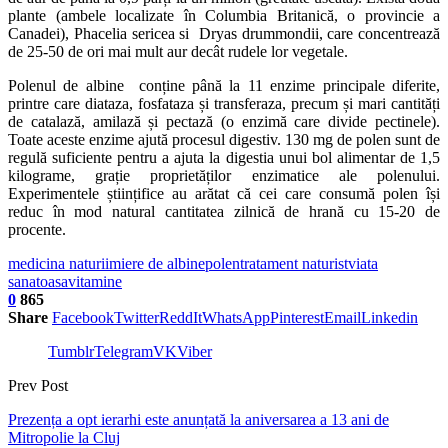
plante (ambele localizate în Columbia Britanică, o provincie a
Canadei), Phacelia sericea si Dryas drummondii, care concentrează
de 25-50 de ori mai mult aur decât rudele lor vegetale.
Polenul de albine conține până la 11 enzime principale diferite,
printre care diataza, fosfataza și transferaza, precum și mari cantități
de catalază, amilază și pectază (o enzimă care divide pectinele).
Toate aceste enzime ajută procesul digestiv. 130 mg de polen sunt de
regulă suficiente pentru a ajuta la digestia unui bol alimentar de 1,5
kilograme, grație proprietăților enzimatice ale polenului.
Experimentele științifice au arătat că cei care consumă polen își
reduc în mod natural cantitatea zilnică de hrană cu 15-20 de
procente.
medicina naturii
miere de albine
polen
tratament naturist
viata
sanatoasa
vitamine
0
865
Share
Facebook
Twitter
ReddIt
WhatsApp
Pinterest
Email
Linkedin
Tumblr
Telegram
VK
Viber
Prev Post
Prezența a opt ierarhi este anunțată la aniversarea a 13 ani de
Mitropolie la Cluj