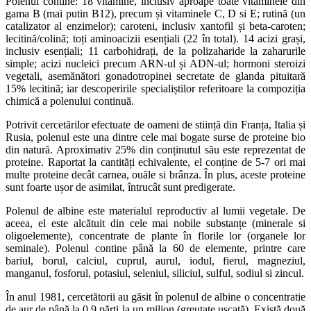
Polenul contine: 18 vitamine, inclusiv aproape toate vitaminele din
gama B (mai putin B12), precum și vitaminele C, D si E; rutină (un
catalizator al enzimelor); caroteni, inclusiv xantofil și beta-caroten;
lecitină/colină; toți aminoacizii esențiali (22 în total). 14 acizi grași,
inclusiv esențiali; 11 carbohidrați, de la polizaharide la zaharurile
simple; acizi nucleici precum ARN-ul și ADN-ul; hormoni steroizi
vegetali, asemănători gonadotropinei secretate de glanda pituitară
15% lecitină; iar descoperirile specialiștilor referitoare la compoziția
chimică a polenului continuă.
Potrivit cercetărilor efectuate de oameni de stiință din Franța, Italia și
Rusia, polenul este una dintre cele mai bogate surse de proteine bio
din natură. Aproximativ 25% din conținutul său este reprezentat de
proteine. Raportat la cantități echivalente, el conține de 5-7 ori mai
multe proteine decât carnea, ouăle si brânza. În plus, aceste proteine
sunt foarte ușor de asimilat, întrucât sunt predigerate.
Polenul de albine este materialul reproductiv al lumii vegetale. De
aceea, el este alcătuit din cele mai nobile substanțe (minerale si
oligoelemente), concentrate de plante în florile lor (organele lor
seminale). Polenul contine până la 60 de elemente, printre care
bariul, borul, calciul, cuprul, aurul, iodul, fierul, magneziul,
manganul, fosforul, potasiul, seleniul, siliciul, sulful, sodiul si zincul.
În anul 1981, cercetătorii au găsit în polenul de albine o concentratie
de aur de până la 0,9 părți la un milion (greutate uscată). Există două