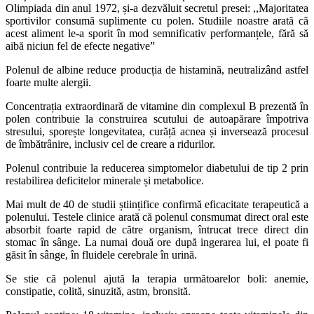
Olimpiada din anul 1972, și-a dezvăluit secretul presei: ,,Majoritatea
sportivilor consumă suplimente cu polen. Studiile noastre arată că
acest aliment le-a sporit în mod semnificativ performanțele, fără să
aibă niciun fel de efecte negative”
Polenul de albine reduce producția de histamină, neutralizând astfel
foarte multe alergii.
Concentrația extraordinară de vitamine din complexul B prezentă în
polen contribuie la construirea scutului de autoapărare împotriva
stresului, sporește longevitatea, curăță acnea și inversează procesul
de îmbătrânire, inclusiv cel de creare a ridurilor.
Polenul contribuie la reducerea simptomelor diabetului de tip 2 prin
restabilirea deficitelor minerale și metabolice.
Mai mult de 40 de studii științifice confirmă eficacitate terapeutică a
polenului. Testele clinice arată că polenul consmumat direct oral este
absorbit foarte rapid de către organism, întrucat trece direct din
stomac în sânge. La numai două ore după ingerarea lui, el poate fi
găsit în sânge, în fluidele cerebrale în urină.
Se stie că polenul ajută la terapia următoarelor boli: anemie,
constipatie, colită, sinuzită, astm, bronsită.