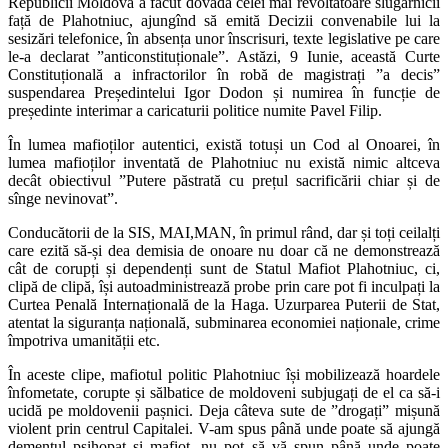
Republicii Moldova a făcut dovada celei mai revoltătoare slugărnicii
față de Plahotniuc, ajungînd să emită Decizii convenabile lui la
sesizări telefonice, în absența unor înscrisuri, texte legislative pe care
le-a declarat ”anticonstituționale”. Astăzi, 9 Iunie, această Curte
Constituțională a infractorilor în robă de magistrați ”a decis”
suspendarea Președintelui Igor Dodon și numirea în funcție de
președinte interimar a caricaturii politice numite Pavel Filip.
În lumea mafioților autentici, există totuși un Cod al Onoarei, în
lumea mafioților inventată de Plahotniuc nu există nimic altceva
decât obiectivul ”Putere păstrată cu prețul sacrificării chiar și de
sînge nevinovat”.
Conducătorii de la SIS, MAI,MAN, în primul rând, dar și toți ceilalți
care ezită să-și dea demisia de onoare nu doar că ne demonstrează
cât de corupți și dependenți sunt de Statul Mafiot Plahotniuc, ci,
clipă de clipă, își autoadministrează probe prin care pot fi inculpați la
Curtea Penală Internațională de la Haga. Uzurparea Puterii de Stat,
atentat la siguranța națională, subminarea economiei naționale, crime
împotriva umanității etc.
În aceste clipe, mafiotul politic Plahotniuc își mobilizează hoardele
înfometate, corupte și sălbatice de moldoveni subjugați de el ca să-i
ucidă pe moldovenii pașnici. Deja câteva sute de ”drogați” mișună
violent prin centrul Capitalei. V-am spus până unde poate să ajungă
dementul psihopat și mafiot, nu pot să vă spun până unde poate