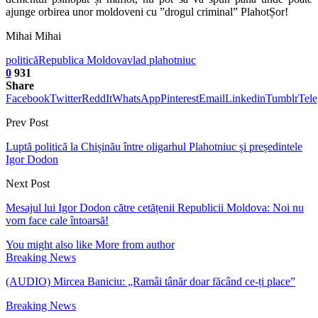
ajunge orbirea unor moldoveni cu ”drogul criminal” PlahotȘor!
Mihai Mihai
politică
Republica Moldova
vlad plahotniuc
0
931
Share
Facebook
Twitter
ReddIt
WhatsApp
Pinterest
Email
Linkedin
Tumblr
Tel
Prev Post
Luptă politică la Chișinău între oligarhul Plahotniuc și președintele
Igor Dodon
Next Post
Mesajul lui Igor Dodon către cetățenii Republicii Moldova: Noi nu
vom face cale întoarsă!
You might also like
More from author
Breaking News
(AUDIO) Mircea Baniciu: „Ramâi tânăr doar făcând ce-ți place”
Breaking News