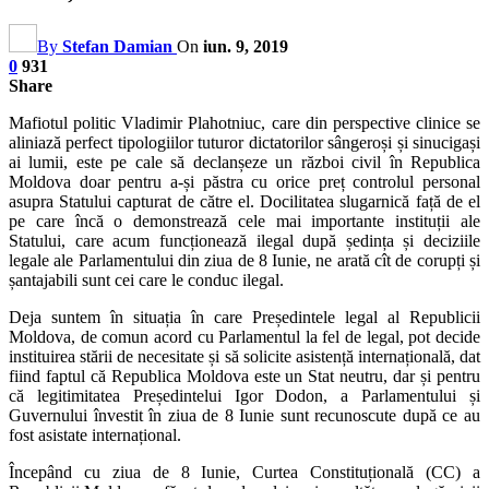
By
Stefan Damian
On
iun. 9, 2019
0
931
Share
Mafiotul politic Vladimir Plahotniuc, care din perspective clinice se
aliniază perfect tipologiilor tuturor dictatorilor sângeroși și sinucigași
ai lumii, este pe cale să declanșeze un război civil în Republica
Moldova doar pentru a-și păstra cu orice preț controlul personal
asupra Statului capturat de către el. Docilitatea slugarnică față de el
pe care încă o demonstrează cele mai importante instituții ale
Statului, care acum funcționează ilegal după ședința și deciziile
legale ale Parlamentului din ziua de 8 Iunie, ne arată cît de corupți și
șantajabili sunt cei care le conduc ilegal.
Deja suntem în situația în care Președintele legal al Republicii
Moldova, de comun acord cu Parlamentul la fel de legal, pot decide
instituirea stării de necesitate și să solicite asistență internațională, dat
fiind faptul că Republica Moldova este un Stat neutru, dar și pentru
că legitimitatea Președintelui Igor Dodon, a Parlamentului și
Guvernului învestit în ziua de 8 Iunie sunt recunoscute după ce au
fost asistate internațional.
Începând cu ziua de 8 Iunie, Curtea Constituțională (CC) a