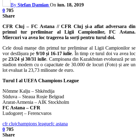
By
Stefan Damian
On
iun. 18, 2019
0
705
Share
CFR Cluj – FC Astana // CFR Cluj și-a aflat adversara din
primul tur preliminar al Ligii Campionilor, FC Astana.
Miercuri va avea loc tragerea la sorți pentru turul doi.
Cele două manșe din primul tur preliminar al Ligii Campionilor se
vor desfășura pe
9/10 și 16-17 iulie
. În timp ce turul doi va avea loc
pe
23/24 și 30/31 iulie
. Campioana din Kazakhstan evoluează pe un
stadion modern cu o capacitate de 30.000 de locuri (Foto) și are un
lot evaluat la 23,73 milioane de euro.
Turul I al UEFA Champions League
Nõmme Kalju – Shkëndija
Sūduva – Steaua Roșie Belgrad
Ararat-Armenia – AIK Stockholm
FC Astana – CFR
Ludogoreț – Ferencvaros
cfr cluj
champions league
fc astana
0
705
Share