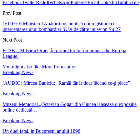
Facebook
Twitter
ReddIt
WhatsApp
Pinterest
Email
Linkedin
Tumblr
Tel
Prev Post
(VIDEO) Ministerul Apărării rus publică o înregistrare cu
interceptarea unui bombardier SUA de către un avion Su-27
Next Post
FCSB – Milsami Orhei, în primul tur tur preliminar din Europa
League!
You might also like
More from author
Breaking News
(AUDIO) Mircea Baniciu: „Ramâi tânăr doar făcând ce-ți place”
Breaking News
Muzeul Memorial „Octavian Goga” din Ciucea lansează o expoziție
online dedicată…
Breaking News
Un duel fatal, în Bucureştii anului 1898