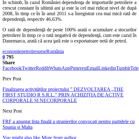
În schimb, în cazul României dependenţa de importurile petroliere a
crescut constant în ultimii ani şi este la cel mai ridicat nivel de după
2008, în timp ce în în anul 2011 s-a înregistrat cea mai mică rată de
dependenţă, respectiv 46,63%.
O rată de dependenţă de peste 100% arată o acumulare a stocurilor
petroliere în timp ce o rată negativă de dependenţă, cum este cazul în
Danemarca, arată că acea ţară este o exportatoare netă de petrol.
economie
petrol
resurse
România
0
795
Share
Facebook
Twitter
ReddIt
WhatsApp
Pinterest
Email
Linkedin
Tumblr
Tel
Prev Post
Finalizarea activităților proiectului ” DEZVOLTAREA „THE
FIRST STUDIO R S.R.L.” PRIN ACHIZIȚIA DE ACTIVE
CORPORALE ȘI NECORPORALE
Next Post
FRF a anunţat lista finală a stranierilor convocaţi pentru partidele cu
Spania şi Malta
You might also like
More from author