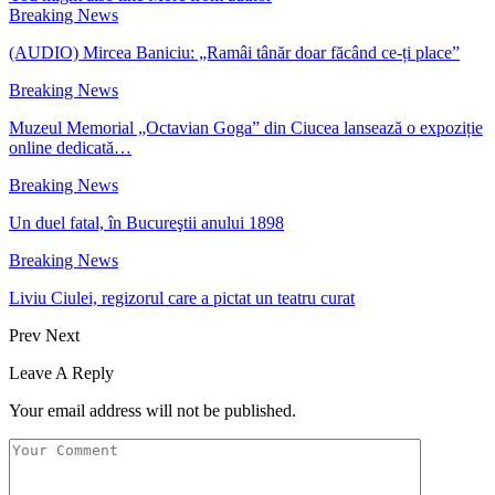
Breaking News
(AUDIO) Mircea Baniciu: „Ramâi tânăr doar făcând ce-ți place”
Breaking News
Muzeul Memorial „Octavian Goga” din Ciucea lansează o expoziție
online dedicată…
Breaking News
Un duel fatal, în Bucureştii anului 1898
Breaking News
Liviu Ciulei, regizorul care a pictat un teatru curat
Prev
Next
Leave A Reply
Your email address will not be published.