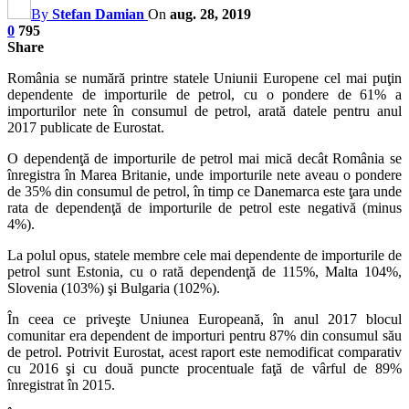
By
Stefan Damian
On
aug. 28, 2019
0
795
Share
România se numără printre statele Uniunii Europene cel mai puţin
dependente de importurile de petrol, cu o pondere de 61% a
importurilor nete în consumul de petrol, arată datele pentru anul
2017 publicate de Eurostat.
O dependenţă de importurile de petrol mai mică decât România se
înregistra în Marea Britanie, unde importurile nete aveau o pondere
de 35% din consumul de petrol, în timp ce Danemarca este ţara unde
rata de dependenţă de importurile de petrol este negativă (minus
4%).
La polul opus, statele membre cele mai dependente de importurile de
petrol sunt Estonia, cu o rată dependenţă de 115%, Malta 104%,
Slovenia (103%) şi Bulgaria (102%).
În ceea ce priveşte Uniunea Europeană, în anul 2017 blocul
comunitar era dependent de importuri pentru 87% din consumul său
de petrol. Potrivit Eurostat, acest raport este nemodificat comparativ
cu 2016 şi cu două puncte procentuale faţă de vârful de 89%
înregistrat în 2015.