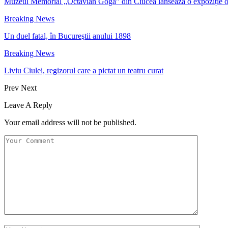
Muzeul Memorial „Octavian Goga” din Ciucea lansează o expoziție 
Breaking News
Un duel fatal, în Bucureştii anului 1898
Breaking News
Liviu Ciulei, regizorul care a pictat un teatru curat
Prev
Next
Leave A Reply
Your email address will not be published.