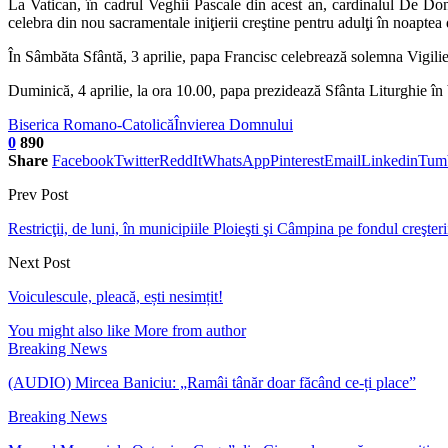
La Vatican, în cadrul Veghii Pascale din acest an, cardinalul De Dona
celebra din nou sacramentale iniţierii creştine pentru adulţi în noaptea 
În Sâmbăta Sfântă, 3 aprilie, papa Francisc celebrează solemna Vigilie
Duminică, 4 aprilie, la ora 10.00, papa prezidează Sfânta Liturghie în 
Biserica Romano-Catolică
Învierea Domnului
0
890
Share
Facebook
Twitter
ReddIt
WhatsApp
Pinterest
Email
Linkedin
Tum
Prev Post
Restricţii, de luni, în municipiile Ploieşti şi Câmpina pe fondul creşt
Next Post
Voiculescule, pleacă, ești nesimțit!
You might also like
More from author
Breaking News
(AUDIO) Mircea Baniciu: „Ramâi tânăr doar făcând ce-ți place”
Breaking News