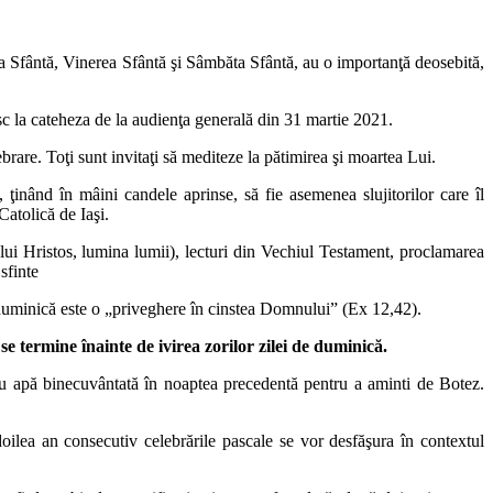
oia Sfântă, Vinerea Sfântă şi Sâmbăta Sfântă, au o importanţă deosebită,
isc la cateheza de la audienţa generală din 31 martie 2021.
rare. Toţi sunt invitaţi să mediteze la pătimirea şi moartea Lui.
inând în mâini candele aprinse, să fie asemenea slujitorilor care îl
atolică de Iaşi.
 lui Hristos, lumina lumii), lecturi din Vechiul Testament, proclamarea
sfinte
e duminică este o „priveghere în cinstea Domnului” (Ex 12,42).
 se termine înainte de ivirea zorilor zilei de duminică.
i cu apă binecuvântată în noaptea precedentă pentru a aminti de Botez.
ilea an consecutiv celebrările pascale se vor desfăşura în contextul