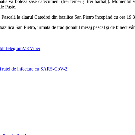
tis va boteza şase catecumeni (trei femei şi trei bărbaţi). Momentul va
de Paşte.
 Pascală la altarul Catedrei din bazilica San Pietro începând cu ora 19.3
bazilica San Pietro, urmată de tradiţionalul mesaj pascal şi de binecuvân
blr
Telegram
VK
Viber
erii ratei de infectare cu SARS-CoV-2