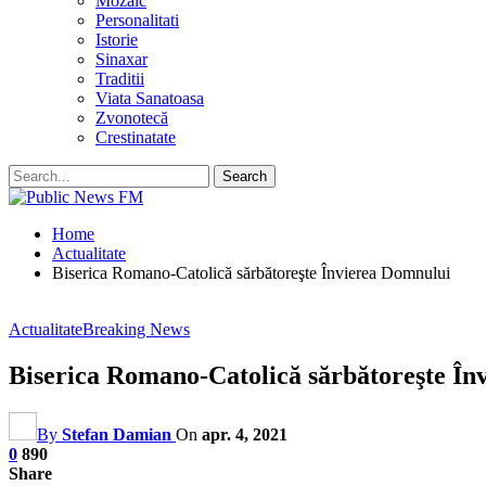
Mozaic
Personalitati
Istorie
Sinaxar
Traditii
Viata Sanatoasa
Zvonotecă
Crestinatate
Home
Actualitate
Biserica Romano-Catolică sărbătoreşte Învierea Domnului
Actualitate
Breaking News
Biserica Romano-Catolică sărbătoreşte În
By
Stefan Damian
On
apr. 4, 2021
0
890
Share