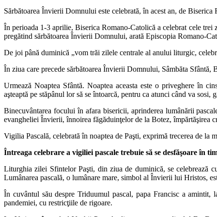
Sărbătoarea Învierii Domnului este celebrată, în acest an, de Biserica
În perioada 1-3 aprilie, Biserica Romano-Catolică a celebrat cele trei 
pregătind sărbătoarea Învierii Domnului, arată Episcopia Romano-Cato
De joi până duminică „vom trăi zilele centrale al anului liturgic, cele
În ziua care precede sărbătoarea Învierii Domnului, Sâmbăta Sfântă, Bis
Urmează Noaptea Sfântă. Noaptea aceasta este o priveghere în cinste
aşteaptă pe stăpânul lor să se întoarcă, pentru ca atunci când va sosi
Binecuvântarea focului în afara bisericii, aprinderea lumânării pascal
evangheliei Învierii, înnoirea făgăduinţelor de la Botez, împărtăşirea cr
Vigilia Pascală, celebrată în noaptea de Paşti, exprimă trecerea de la
Întreaga celebrare a vigiliei pascale trebuie să se desfăşoare în tim
Liturghia zilei Sfintelor Paşti, din ziua de duminică, se celebrează 
Lumânarea pascală, o lumânare mare, simbol al Învierii lui Hristos, est
În cuvântul său despre Triduumul pascal, papa Francisc a amintit, l
pandemiei, cu restricţiile de rigoare.