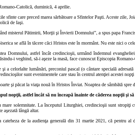
 Romano-Catolică, duminică, 4 aprilie.
zile sfinte care preced marea sărbătoare a Sfintelor Paşti. Aceste zile, J
lică de Iaşi.
brând misterul Pătimirii, Morţii şi Învierii Domnului”, a spus papa Franc
erica se află în tăcere căci Hristos este în mormânt. Nu este nici o celeb
a Domnului, astfel încât credincioşii, urmând îndemnul evangheliei, ţ
, găsindu-i veghind, să-i aşeze la masă, face cunoscut Episcopia Romano-C
e şi a celorlalte lumânări, preconiul pascal (o cântare specială adresată
edincioşilor sunt evenimentele care stau în centrul atenţiei acestei nopţi 
 moarte şi păcat la viaţa nouă în Hristos Înviat. Noaptea de sâmbătă spr
pul nopţii, astfel încât să nu înceapă înainte de căderea nopţii şi să
cu mare solemnitate. La începutul Liturghiei, credincioşii sunt stropiţ
e aşezată lângă altar.
a cateheza de la audienţa generală din 31 martie 2021, că pentru al do