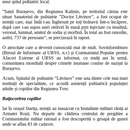
unui spital psihiatric local.
”Satul Burașevo, din Regiunea Kalinin, pe teritoriul căruia este
situat Sanatoriul de psihiatrie ”Doctor Litvinov”, a fost ocupat de
nemții care, mai întâi i-au înghesuit pe toți bolnavii într-o încăpere,
după care i-au supus unei otrăviri în masă prin injectare cu insulină,
veronal, luminal, amitol de sodiu și morfină. În total au fost omorâte,
astfel, 737 de persoane”, se precizează în raport.
O atrocitate care a devenit cunoscută mai de mult. Sovinformbiuro
(Biroul de Informare al URSS,
n.r.
) și Comisariatul Popular pentru
Afaceri Externe al URSS au informat, cu mulți ani în urmă,
comunitatea mondială despre crimele inumane comise de naziști la
Burașevo.
Acum, Spitalul de psihiatrie ”Litvinov” este una dintre cele mai mari
instituții de specialitate, ce acordă asistență psihiatrică populației
adulte și copiilor din Regiunea Tver.
Batjocorirea copiilor
Iar în orașul Starița, nemții au masacrat cu brutalitate militari răniți ai
Armatei Roșii. Nu departe de clădirea centrului de pregătire a
Comisariatului militar raional a fost descoperită o groapă de gunoi
unde se aflau 83 de cadavre.