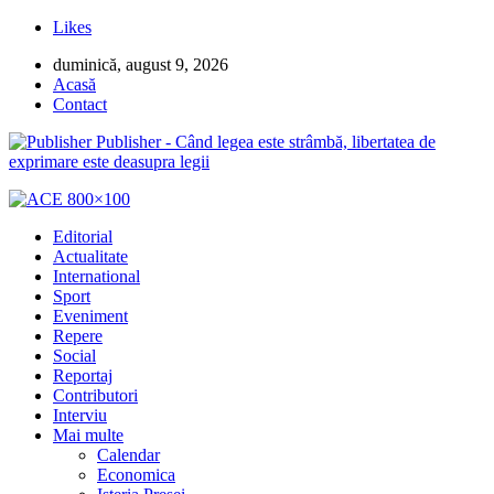
Likes
duminică, august 9, 2026
Acasă
Contact
Publisher - Când legea este strâmbă, libertatea de
exprimare este deasupra legii
Editorial
Actualitate
International
Sport
Eveniment
Repere
Social
Reportaj
Contributori
Interviu
Mai multe
Calendar
Economica