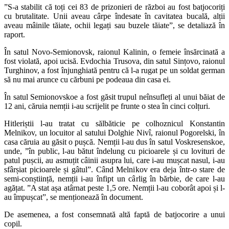
”S-a stabilit că toți cei 83 de prizonieri de război au fost batjocoriți
cu brutalitate. Unii aveau cârpe îndesate în cavitatea bucală, alții
aveau mâinile tăiate, ochii legați sau buzele tăiate”, se detaliază în
raport.
În satul Novo-Semionovsk, raionul Kalinin, o femeie însărcinată a
fost violată, apoi ucisă. Evdochia Trusova, din satul Sințovo, raionul
Turghinov, a fost înjunghiată pentru că l-a rugat pe un soldat german
să nu mai arunce cu cărbuni pe podeaua din casa ei.
În satul Semionovskoe a fost găsit trupul neînsufleți al unui băiat de
12 ani, căruia nemții i-au scrijelit pe frunte o stea în cinci colțuri.
Hitleriștii l-au tratat cu sălbăticie pe colhoznicul Konstantin
Melnikov, un locuitor al satului Dolghie Nivî, raionul Pogorelski, în
casa căruia au găsit o pușcă. Nemții l-au dus în satul Voskresenskoe,
unde, ”în public, l-au bătut îndelung cu picioarele și cu lovituri de
patul pușcii, au asmuțit câinii asupra lui, care i-au mușcat nasul, i-au
sfârșiat picioarele și gâtul”. Când Melnikov era deja într-o stare de
semi-conștiință, nemții i-au înfipt un cârlig în bărbie, de care l-au
agățat. ”A stat așa atârnat peste 1,5 ore. Nemții l-au coborât apoi și l-
au împușcat”, se menționează în document.
De asemenea, a fost consemnată altă faptă de batjocorire a unui
copil.