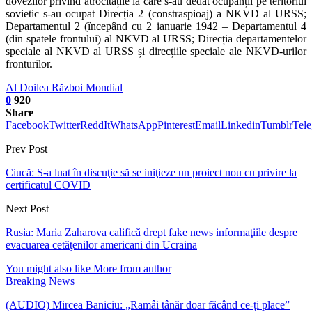
dovezilor privind atrocitățile la care s-au dedat ocupanții pe teritoriul
sovietic s-au ocupat Direcția 2 (constraspioaj) a NKVD al URSS;
Departamentul 2 (începând cu 2 ianuarie 1942 – Departamentul 4
(din spatele frontului) al NKVD al URSS; Direcția departamentelor
speciale al NKVD al URSS și direcțiile speciale ale NKVD-urilor
fronturilor.
Al Doilea Război Mondial
0
920
Share
Facebook
Twitter
ReddIt
WhatsApp
Pinterest
Email
Linkedin
Tumblr
Tel
Prev Post
Ciucă: S-a luat în discuţie să se iniţieze un proiect nou cu privire la
certificatul COVID
Next Post
Rusia: Maria Zaharova califică drept fake news informaţiile despre
evacuarea cetăţenilor americani din Ucraina
You might also like
More from author
Breaking News
(AUDIO) Mircea Baniciu: „Ramâi tânăr doar făcând ce-ți place”