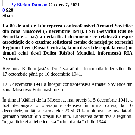
By
Stefan Damian
On
dec. 7, 2021
0
920
Share
La 80 de ani de la începerea contraofensivei Armatei Sovietice
din zona Moscovei (5 decembrie 1941), FSB (Serviciul Rus de
Securitate – n.r.) a declasificat documente ce relatează despre
atrocitățile de o cruzime sofisticată comise de naziști pe teritoriul
Regiunii Tver (Rusia Centrală, la nord-vest de capitala rusă) în
timpul celui de-al Doilea Război Mondial, informează RIA
Novosti.
Regiunea Kalinin (astăzi Tver) s-a aflat sub ocupația hitleriștilor din
17 octombrie până pe 16 decembrie 1941.
La 5 decembrie 1941 a început contraofensiva Armatei Sovietice din
zona Moscova/ Foto: nashpoz.ru
În timpul bătăliei de la Moscova, mai precis la 5 decembrie 1941, a
fost declanșată o operațiune ofensivă în urma căreia, la 16
decembrie, unități ale armatelor 29 și 31 i-au alungat pe invadatorii
germano-fasciști din orașul Kalinin. Eliberarea definitivă a regiunii,
în granițele ei antebelice, s-a încheiat abia în iulie 1944.