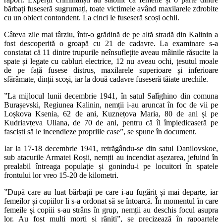
bărbați fuseseră sugrumați, toate victimele având maxilarele zdrobite
cu un obiect contondent. La cinci le fuseseră scoși ochii.
Câteva zile mai târziu, într-o grădină de pe altă stradă din Kalinin a
fost descoperită o groapă cu 21 de cadavre. La examinare s-a
constatat că 11 dintre trupurile neînsuflețite aveau mâinile răsucite la
spate și legate cu cabluri electrice, 12 nu aveau ochi, țesutul moale
de pe față fusese distrus, maxilarele superioare și inferioare
sfărâmate, dinții scoși, iar la două cadavre fuseseră tăiate urechile.
”La mijlocul lunii decembrie 1941, în satul Salîghino din comuna
Burașevski, Regiunea Kalinin, nemții i-au aruncat în foc de vii pe
Loșkova Ksenia, 62 de ani, Kuznețova Maria, 80 de ani și pe
Kudriavțeva Uliana, de 70 de ani, pentru că îi împiedicaseră pe
fasciști să le incendieze propriile case”, se spune în document.
Iar la 17-18 decembrie 1941, retrăgându-se din satul Danilovskoe,
sub atacurile Armatei Roșii, nemții au incendiat așezarea, jefuind în
prealabil întreaga populație și gonindu-i pe locuitori în spatele
frontului lor vreo 15-20 de kilometri.
”După care au luat bărbații pe care i-au fugărit și mai departe, iar
femeilor și copiilor li s-a ordonat să se întoarcă. În momentul în care
femeile și copiii s-au strâns în grup, nemții au deschis focul asupra
lor. Au fost mulți morți și răniți”, se precizează în rapoartele