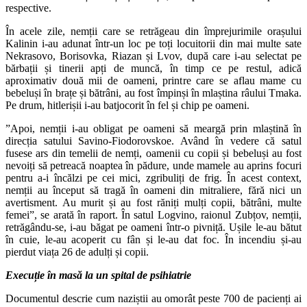
respective.
În acele zile, nemții care se retrăgeau din împrejurimile orașului
Kalinin i-au adunat într-un loc pe toți locuitorii din mai multe sate
Nekrasovo, Borisovka, Riazan și Lvov, după care i-au selectat pe
bărbații și tinerii apți de muncă, în timp ce pe restul, adică
aproximativ două mii de oameni, printre care se aflau mame cu
bebeluși în brațe și bătrâni, au fost împinși în mlaștina râului Tmaka.
Pe drum, hitlerișii i-au batjocorit în fel și chip pe oameni.
”Apoi, nemții i-au obligat pe oameni să meargă prin mlaștină în
direcția satului Savino-Fiodorovskoe. Având în vedere că satul
fusese ars din temelii de nemți, oamenii cu copii și bebeluși au fost
nevoiți să petreacă noaptea în pădure, unde mamele au aprins focuri
pentru a-i încălzi pe cei mici, zgribuliți de frig. În acest context,
nemții au început să tragă în oameni din mitraliere, fără nici un
avertisment. Au murit și au fost răniți mulți copii, bătrâni, multe
femei”, se arată în raport. În satul Logvino, raionul Zubțov, nemții,
retrăgându-se, i-au băgat pe oameni într-o pivniță. Ușile le-au bătut
în cuie, le-au acoperit cu fân și le-au dat foc. În incendiu și-au
pierdut viața 26 de adulți și copii.
Execuție în masă la un spital de psihiatrie
Documentul descrie cum naziștii au omorât peste 700 de pacienți ai