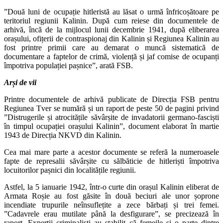
”Două luni de ocupație hitleristă au lăsat o urmă înfricoșătoare pe
teritoriul regiunii Kalinin. După cum reiese din documentele de
arhivă, încă de la mijlocul lunii decembrie 1941, după eliberarea
orașului, ofițerii de contraspionaj din Kalinin și Regiunea Kalinin au
fost printre primii care au demarat o muncă sistematică de
documentare a faptelor de crimă, violență și jaf comise de ocupanți
împotriva populației pașnice”, arată FSB.
Arși de vii
Printre documentele de arhivă publicate de Direcția FSB pentru
Regiunea Tver se numără și un raport de peste 50 de pagini privind
”Distrugerile și atrocitățile săvârșite de invadatorii germano-fasciști
în timpul ocupației orașului Kalinin”, document elaborat în martie
1943 de Direcția NKVD din Kalinin.
Cea mai mare parte a acestor documente se referă la numeroasele
fapte de represalii săvârșite cu sălbăticie de hitleriști împotriva
locuitorilor pașnici din localitățile regiunii.
Astfel, la 5 ianuarie 1942, într-o curte din orașul Kalinin eliberat de
Armata Roșie au fost găsite în două beciuri ale unor șoprone
incendiate trupurile neînsuflețite a zece bărbați și trei femei.
”Cadavrele erau mutilate până la desfigurare”, se precizează în
raport. Experții criminaliști au stabilit că femeile și o parte dintre