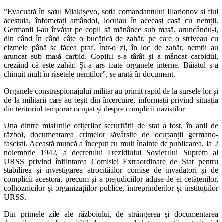
”Evacuată în satul Miakișevo, soția comandantului Illarionov și fiul
acestuia, înfometați amândoi, locuiau în aceeași casă cu nemții.
Germanii l-au învățat pe copil să mănânce sub masă, aruncându-i,
din când în când câte o bucățică de zahăr, pe care o striveau cu
cizmele până se făcea praf. Într-o zi, în loc de zahăr, nemții au
aruncat sub masă carbid. Copilul s-a târât și a mâncat carbidul,
crezând că este zahăr. Și-a ars toate organele interne. Băiatul s-a
chinuit mult în răsetele nemților”, se arată în document.
Organele constraspionajului militar au primit rapid de la sursele lor și
de la militarii care au ieșit din încercuire, informații privind situația
din teritoriul temporar ocupat și despre complicii naziștilor.
Una dintre misiunile ofițerilor securității de stat a fost, în anii de
război, documentarea crimelor săvârșite de ocupanții germano-
fasciști. Această muncă a început cu mult înainte de publicarea, la 2
noiembrie 1942, a decretului Prezidiului Sovietului Suprem al
URSS privind înființarea Comisiei Extraordinare de Stat pentru
stabilirea și investigarea atrocităților comise de invadatori și de
complicii acestora, precum și a prejudiciilor aduse de ei cetățenilor,
colhoznicilor și organizațiilor publice, întreprinderilor și instituțiilor
URSS.
Din primele zile ale războiului, de strângerea și documentarea