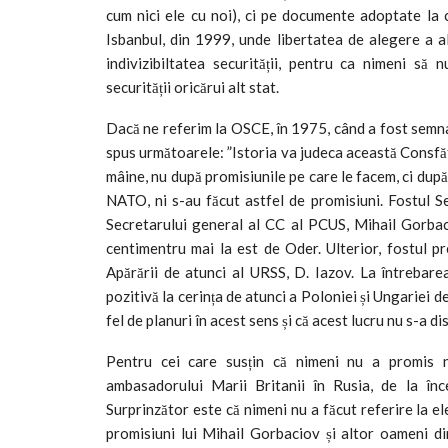
cum nici ele cu noi), ci pe documente adoptate la 
Isbanbul, din 1999, unde libertatea de alegere a al
indivizibiltatea securității, pentru ca nimeni să 
securității oricărui alt stat.
Dacă ne referim la OSCE, în 1975, când a fost semnat 
spus următoarele: ”Istoria va judeca această Consfăt
mâine, nu după promisiunile pe care le facem, ci după 
NATO, ni s-au făcut astfel de promisiuni. Fostul Se
Secretarului general al CC al PCUS, Mihail Gorbaci
centimentru mai la est de Oder. Ulterior, fostul pr
Apărării de atunci al URSS, D. Iazov. La întrebare
pozitivă la cerința de atunci a Poloniei și Ungariei 
fel de planuri în acest sens și că acest lucru nu s-a di
Pentru cei care susțin că nimeni nu a promis n
ambasadorului Marii Britanii în Rusia, de la înc
Surprinzător este că nimeni nu a făcut referire la el
promisiuni lui Mihail Gorbaciov și altor oameni di