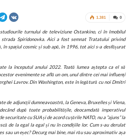
1.381
0
tudiourile turnului de televiziune Ostankino, ci în Imobilul
e strada Spiridonovka. Aici a fost semnat Tratatului privind
 în spațiul cosmic și sub apă, în 1996, tot aici s-a desfășurat
te la începutul anului 2022. Toată lumea aștepta ca el să
 acestor evenimente se află un om, unul dintre cei mai influenți
, Serghei Lavrov. Din Washington, este în legătură cu noi Dmitri
rtate de adjuncții dumneavoastră, la Geneva, Bruxelles și Viena,
decând după toate probabilitățile, deocamdată imperativul
de securitate cu SUA și de acord cu țările NATO, nu a ”ajuns” la
scă de la egal la egal și nu în condițiile lor. Cum s-au derulat
ces sau un eșec? Decurg mai bine, mai rău sau aproximativ așa