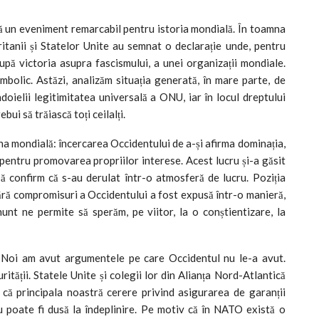
ncă un eveniment remarcabil pentru istoria mondială. În toamna
itanii și Statelor Unite au semnat o declarație unde, pentru
upă victoria asupra fascismului, a unei organizații mondiale.
bolic. Astăzi, analizăm situația generată, în mare parte, de
oielii legitimitatea universală a ONU, iar în locul dreptului
bui să trăiască toți ceilalți.
a mondială: încercarea Occidentului de a-și afirma dominația,
r pentru promovarea propriilor interese. Acest lucru și-a găsit
ă confirm că s-au derulat într-o atmosferă de lucru. Poziția
fără compromisuri a Occidentului a fost expusă într-o manieră,
unt ne permite să sperăm, pe viitor, la o conștientizare, la
i. Noi am avut argumentele pe care Occidentul nu le-a avut.
curității. Statele Unite și colegii lor din Alianța Nord-Atlantică
l că principala noastră cerere privind asigurarea de garanții
 poate fi dusă la îndeplinire. Pe motiv că în NATO există o