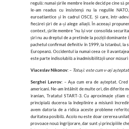
regulă: numai țările membre însele decid pe cine să pr
le-am readus cu insistență nu la regulile NATO, 
euroatlantice și în cadrul OSCE. Și care, într-adevăr
fiecărei țări de a-și alege aliații. În aceeași propune
context, țările membre ”nu își vor consolida securitat
țări nu au dreptul de a pretinde la poziții dominant
pachetul confirmat definitiv în 1999, la Istanbul, l
Europeană. Occidentul ia numai ceea ce îl avantajeaz
este parte indisolubilă a inadmisibilității unor măsuri
Viaceslav Nikonov
: –
Totuși: este cum v-ați așteptat
Serghei Lavrov
: – Așa cum era de așteptat. Cred
americani. Ne-am întâlnit de multe ori, din diferite 
iranian, Tratatul START-3. Cu aproximație știam c
principială ducerea la îndeplinire a misiunii încred
avem datoria de a ridica aceste probleme referito
duritatea posibilă. Acolo nu este doar cererea unilat
provoace nouă îngrijorare, dar sunt și principiiile che