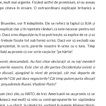
, mult mai urgente. Făcând astfel de promisiuni, ei nu aveau
ă pe cineva în eroare. O extraordinară explicație britanică a
ruxelles, vor fi îndeplinite. Ele se referă la faptul că SUA și
xplicat clar și în repetate rânduri, că este necesar pentru noi
Dacă vreo dispoziție nu li se potrivește, să explice de ce și să
 trebuie făcute tot sub formă scrisă. Dacă vor să excludă sau
ezentat, în scris, părerile noastre în urmă cu o lună. Timp
lalți au promis că vor scrie racția lor ”pe hârtie”.
 venit, deocamdată. Au fost chiar declarații că nu toți membrii
nerile noastre. Este clar că din partea Occidentului există o
 discuții, ajungând la nivel de principii, cât mai departe de
rile? Cât pot dura negocierile? Cât timp putem purta discuții
t președintele Rusiei, Vladimir Putin?
m cinci zile, cu NATO, de trei. Americanii ne-au promis că se
ăduiască mai mult) să vină cu contrapropunerile lor săptămâna
rg, s-a oferit, la rândul lui, vorbind în numele Alianței Nord-