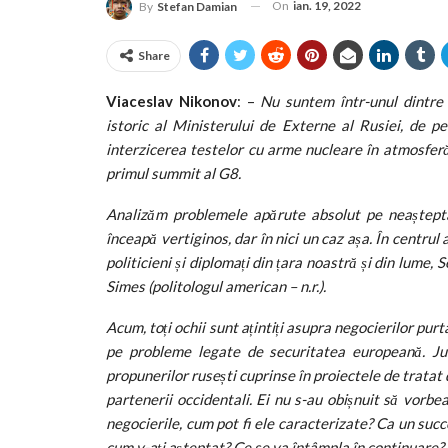
On
ian. 19, 2022
By
Stefan Damian
Share
Viaceslav Nikonov
: –
Nu suntem într-unul dintre s
istoric al Ministerului de Externe al Rusiei, de p
interzicerea testelor cu arme nucleare în atmosferă,
primul summit al G8.
Analizăm problemele apărute absolut pe neaștepta
înceapă vertiginos, dar în nici un caz așa. În centrul
politicieni și diplomați din țara noastră și din lume
Simes (politologul american – n.r.).
Acum, toți ochii sunt ațintiți asupra negocierilor pu
pe probleme legate de securitatea europeană. Ju
propunerilor rusești cuprinse în proiectele de tratat 
partenerii occidentali. Ei nu s-au obișnuit să vorbea
negocierile, cum pot fi ele caracterizate? Ca un suc
cum v-ați așteptat? Ce se va întâmpla în continuare?