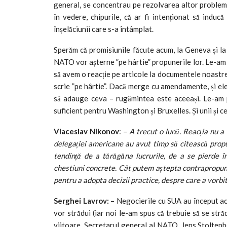
general, se concentrau pe rezolvarea altor probleme
în vedere, chipurile, că ar fi intenționat să induc
înșelăciunii care s-a întâmplat.
Sperăm că promisiunile făcute acum, la Geneva și la B
NATO vor așterne ”pe hârtie” propunerile lor. Le-am e
să avem o reacție pe articole la documentele noastre. 
scrie ”pe hârtie”. Dacă merge cu amendamente, și ele
să adauge ceva – rugămintea este aceeași. Le-am pr
suficient pentru Washington și Bruxelles. Și unii și cei
Viaceslav Nikonov
: –
A trecut o lună. Reacția nu a
delegației americane au avut timp să citească propu
tendință de a tărăgăna lucrurile, de a se pierde în
chestiuni concrete. Cât putem aștepta contrapropune
pentru a adopta decizii practice, despre care a vorbi
Serghei Lavrov: –
Negocierile cu SUA au început acu
vor strădui (iar noi le-am spus că trebuie să se str
viitoare. Secretarul general al NATO, Jens Stoltenbe