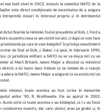
cel mai înalt nivel în OSCE, inclusiv la summitul NATO de la
iaților este direct condiționată de necesitatea de a asigura
nu întreprindă măsuri în interesul propriu și în detrimentul
Actul final de la Helsinki, fostul președinte al SUA, J. Ford a
uire nu pentru ceea ce am vorbit noi aici, ci după ce vom face
promisiunile pe care le vom îndeplini”. În privința neextinderii
cretar de Stat al SUA, J. Baker, i-a spus, în februarie 1990,
ov, că jurisdicția militară a NATO nu se va mișca nici cu un
emier al Marii Britanii, James Major a discutat cu ministrul
a directă a lui Iazov dacă trebuie să ne temem de o reacție
de a adera la NATO, James Major a asigurat că nu există nici un
scutat.
imic nimănui, toate acestea au fost scrise în memoriile
eputul anilor ’90, R. Braithwaite. Ele au apărut în 2002.
e. Acolo scrie că toate acestea s-au întâmplat, că i s-au făcut
n conducerea noastră, dar care, atunci, erau pe grabă și, în