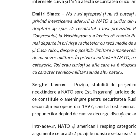
interesele cuiva și fără a afecta securitatea oricui ar 
Dmitri Simes
: –
Nu v-ați așteptați și nu vă puteaț
privind interzicerea aderării la NATO a țărilor din 
dreptate ați spus că rezultatul a fost previzibil. P
Congresului, la Washington s-a înțeles că reacția Ru
mai departe în privința rachetelor cu rază medie de a
și Casa Albă), despre o posibilă limitare a manevrel
de manevre militare. În privința extinderii NATO, a d
categoric. Toți erau curioși să afle care va fi răspun
cu caracter tehnico-militar sau de altă natură.
Serghei Lavrov
: – Poziția, stabilită de președin
neextindere a NATO spre Est, în garanții juridice de
ce constituie o amenințare pentru securitatea Rusiei
securității europene din 1997, când a fost semnat
propunerilor depind de cum va decurge discuția pe ace
Într-adevăr, NATO și americanii resping categor
argumente ce arată că pozițiile noastre se bazează n