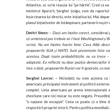
Atlantice, să scrie reacția lui ”pe hârtie”. Cred că
ministrul Apărării, Serghei Șoigu, vom da raportul 
însărcinarea lui directă, este inițiativa lui. Mai dep
planul inițiativelor de întâmpinare, partenerii noștri 
Dmitri Simes
: –
Dacă am înțeles corect, considerați p
că următorul pas trebuie să-l facă Washingtonul și B
scrisă. Nu am înțeles foarte bine: Casa Albă descr
propunerile SUA și NATO. Sunt prezentate liste conc
acestea. După toate probabilitățile, nu va trece 
adoptată. Ea reflectă nu doar poziția democraților î
încă o dată, propunerile Rusiei vor fi ignorate, cu ma
Serghei Lavrov: –
Niciodată nu vom acționa ca Sta
americani, principalul instrument al politicii extern
complet. Linia americană pe arena internațională e
chestiune care nici măcar nu este negată. Președinț
”o națiune de excepție”. Ceea ce poate că e bine di
respectării propriei istorii. Pentru politica mondială 