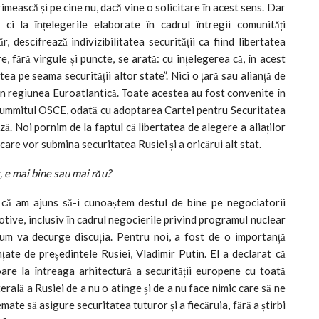
imească și pe cine nu, dacă vine o solicitare în acest sens. Dar
ci la înțelegerile elaborate în cadrul întregii comunități
, descifrează indivizibilitatea securității ca fiind libertatea
re, fără virgule și puncte, se arată: cu înțelegerea că, în acest
ea pe seama securității altor state”. Nici o țară sau alianță de
e în regiunea Euroatlantică. Toate acestea au fost convenite în
a summitul OSCE, odată cu adoptarea Cartei pentru Securitatea
ă. Noi pornim de la faptul că libertatea de alegere a aliaților
 care vor submina securitatea Rusiei și a oricărui alt stat.
, e mai bine sau mai rău?
 că am ajuns să-i cunoaștem destul de bine pe negociatorii
motive, inclusiv în cadrul negocierile privind programul nuclear
um va decurge discuția. Pentru noi, a fost de o importanță
ințate de președintele Rusiei, Vladimir Putin. El a declarat că
are la întreaga arhitectură a securității europene cu toată
erală a Rusiei de a nu o atinge și de a nu face nimic care să ne
mate să asigure securitatea tuturor și a fiecăruia, fără a știrbi