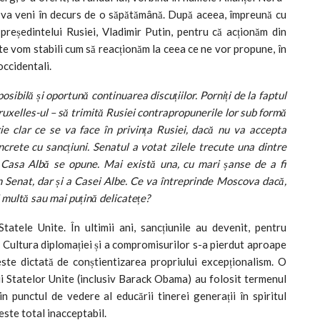
 ea va veni în decurs de o săpătămână. După aceea, împreună cu
președintelui Rusiei, Vladimir Putin, pentru că acționăm din
arte vom stabili cum să reacționăm la ceea ce ne vor propune, în
occidentali.
osibilă și oportună continuarea discuțiilor. Porniți de la faptul
ruxelles-ul – să trimită Rusiei contrapropunerile lor sub formă
ie clar ce se va face în privința Rusiei, dacă nu va accepta
rete cu sancțiuni. Senatul a votat zilele trecute una dintre
– Casa Albă se opune. Mai există una, cu mari șanse de a fi
n Senat, dar și a Casei Albe. Ce va întreprinde Moscova dacă,
i multă sau mai puțină delicatețe?
tele Unite. În ultimii ani, sancțiunile au devenit, pentru
e. Cultura diplomației și a compromisurilor s-a pierdut aproape
ste dictată de conștientizarea propriului excepționalism. O
ii Statelor Unite (inclusiv Barack Obama) au folosit termenul
n punctul de vedere al educării tinerei generații în spiritul
este total inacceptabil.