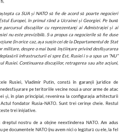
fi.
i aștepta ca SUA și NATO să fie de acord să poarte negocieri
Estul Europei, în primul rând a Ucrainei și Georgiei. Pe bună
e parcursul discuțiilor cu reprezentanți ai Admistrației și ai
siei nu este previzibilă. S-a propus ca negocierile să fie duse
cțiune (în orice caz, așa susțin cei de la Departamentul de Stat
or militare, despre o mai bună înștiințare privind desfășurarea
eplasării infrastructurii ei spre Est, Rusiei i s-a spus un ”NU”
sul Rusiei. Continuarea discuțiilor, retragerea sau alte acțiuni,
tele Rusiei, Vladimir Putin, constă în garanții juridice de
 nedesfășurare pe teritoriile vecine nouă a unor arme de atac
 și, în plan principial, revenirea la configurația arhitecturii
 Actul fondator Rusia-NATO. Sunt trei cerințe cheie. Restul
ste trei inițiative.
ic dreptul nostru de a obține neextinderea NATO. Am adus
u pe documentele NATO (nu avem nici o legătură cu ele, la fel