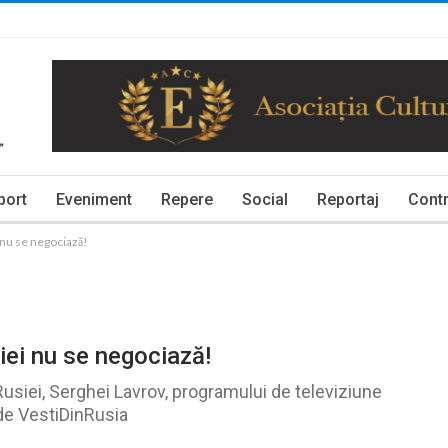
port
Eveniment
Repere
Social
Reportaj
Contr
 nu se negociază!
iei nu se negociază!
 Rusiei, Serghei Lavrov, programului de televiziune
 de VestiDinRusia