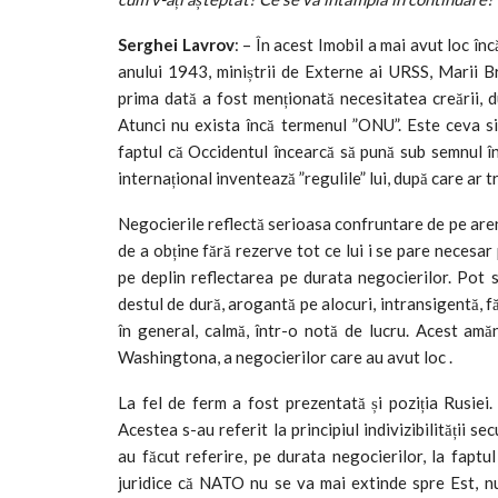
Serghei Lavrov
: – În acest Imobil a mai avut loc î
anului 1943, miniștrii de Externe ai URSS, Marii Br
prima dată a fost menționată necesitatea creării, d
Atunci nu exista încă termenul ”ONU”. Este ceva sim
faptul că Occidentul încearcă să pună sub semnul înd
internațional inventează ”regulile” lui, după care ar tre
Negocierile reflectă serioasa confruntare de pe aren
de a obține fără rezerve tot ce lui i se pare necesa
pe deplin reflectarea pe durata negocierilor. Pot s
destul de dură, arogantă pe alocuri, intransigentă, 
în general, calmă, într-o notă de lucru. Acest amăn
Washingtona, a negocierilor care au avut loc .
La fel de ferm a fost prezentată și poziția Rusie
Acestea s-au referit la principiul indivizibilității se
au făcut referire, pe durata negocierilor, la faptu
juridice că NATO nu se va mai extinde spre Est, nu