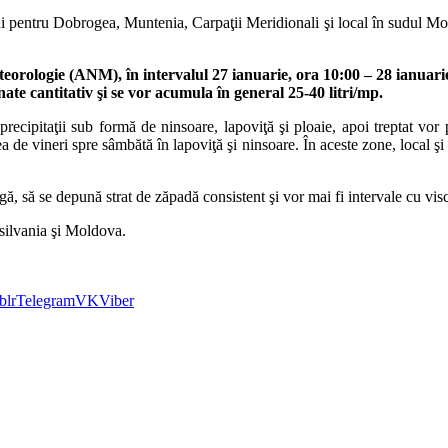
ui pentru Dobrogea, Muntenia, Carpaţii Meridionali şi local în sudul Mold
eorologie (ANM), în intervalul 27 ianuarie, ora 10:00 – 28 ianuarie
nate cantitativ şi se vor acumula în general 25-40 litri/mp.
precipitaţii sub formă de ninsoare, lapoviţă şi ploaie, apoi treptat v
a de vineri spre sâmbătă în lapoviţă şi ninsoare. În aceste zone, local şi 
gă, să se depună strat de zăpadă consistent şi vor mai fi intervale cu visc
nsilvania şi Moldova.
blr
Telegram
VK
Viber