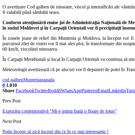
O avertizare Cod galben de ninsoare, viscol şi intensificări ale vântul
fi valabilă până sâmbătă seara.
Conform atenţionării emise joi de Administraţia Naţională de Met
în sudul Moldovei şi în Carpaţii Orientali vor fi precipitaţii însem
În zonele joase de relief din Muntenia şi Moldova, la început vor fi 
parcursul zilei de vineri vor fi mai ales ploi, în transformare din noapte
60 km/h, viscolind ninsoarea.
În Carpaţii Meridionali şi local în Carpaţii Orientali va continua să nin
Meteorologii avertizează că pe alocuri vor fi depuneri de polei în Tra
cod galben
Muntenia
zapada
0
1.010
Share
Facebook
Twitter
ReddIt
WhatsApp
Pinterest
Email
Linkedin
Tum
Prev Post
Expoziția comemorativă “Mi-e inima biată o floare de lotus”
Next Post
Putin începe să zică lucruri din ce în ce mai interesante !