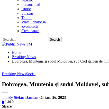
Mozaic
Personalitati
Istorie
Sinaxar
Traditii
Viata Sanatoasa
Zvonotecă
Crestinatate
Home
Breaking News
Dobrogea, Muntenia şi sudul Moldovei, sub Cod galben de ninso
Breaking News
Social
Dobrogea, Muntenia şi sudul Moldovei, sub
By
Stefan Damian
On
ian. 26, 2023
0
1.010
Share