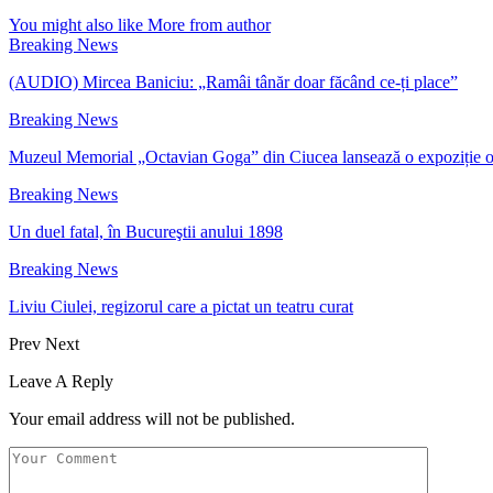
You might also like
More from author
Breaking News
(AUDIO) Mircea Baniciu: „Ramâi tânăr doar făcând ce-ți place”
Breaking News
Muzeul Memorial „Octavian Goga” din Ciucea lansează o expoziție 
Breaking News
Un duel fatal, în Bucureştii anului 1898
Breaking News
Liviu Ciulei, regizorul care a pictat un teatru curat
Prev
Next
Leave A Reply
Your email address will not be published.