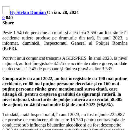
By
Stefan Damian
On
ian. 28, 2024
0
840
Share
Peste 1.540 de persoane au murit şi alte circa 3.550 au fost rănite în
accidente rutiere produse pe drumurile din ţară, în anul 2023, a
informat, duminică, Inspectoratul General al Poliţiei Române
(IGPR).
Potrivit unui comunicat transmis AGERPRES, în anul 2023, la nivel
naţional, au fost înregistrate 4.525 de accidente rutiere grave, soldate
cu decesul a 1.545 de persoane şi rănirea gravă a altor 3.535.
Comparativ cu anul 2022, au fost înregistrate cu 190 mai puţine
accidente, cu 88 mai puţine persoane decedate şi cu 160 mai
puţine persoane rănite grav, menţionează sursa citată, care
adaugă că, pentru creşterea gradului de siguranţă rutieră, la
nivel naţional, structurile de poliţie rutieră au executat 58.385
de acţiuni, cu 4.624 mai multe faţă de anul 2022 (+8,6%).
Totodată, arată Inspectoratul, în anul 2023, au fost reţinute 225.887
de permise de conducere, dintre care 16.780 pentru contravenţia de
conducere sub influenţa băuturilor alcoolice şi au fost descoperite