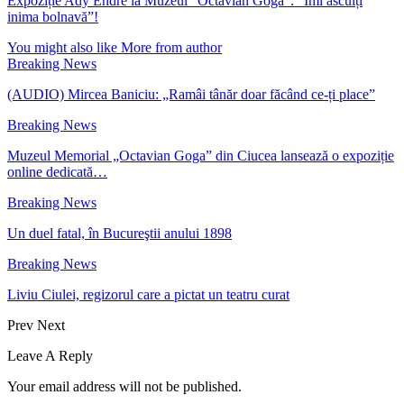
Expoziție Ady Endre la Muzeul ”Octavian Goga”: ”Imi asculți
inima bolnavă”!
You might also like
More from author
Breaking News
(AUDIO) Mircea Baniciu: „Ramâi tânăr doar făcând ce-ți place”
Breaking News
Muzeul Memorial „Octavian Goga” din Ciucea lansează o expoziție
online dedicată…
Breaking News
Un duel fatal, în Bucureştii anului 1898
Breaking News
Liviu Ciulei, regizorul care a pictat un teatru curat
Prev
Next
Leave A Reply
Your email address will not be published.