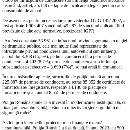
8.368 de infracţiuni de conducere sub influenţa băuturilor alcoolice,
însumând, astfel, 25.148 de fapte de încălcare a legislaţiei din cauza
consumului de alcool.
De asemenea, pentru nerespectarea prevederilor OUG 195/ 2002, au
fost aplicate 1.903.407 sancţiuni, 49.287 de sancţiuni aplicate fiind
prevăzute de alte acte normative, precizează IGPR.
„Au fost constatate 53.961 de infracţiuni privind siguranţa circulaţiei
pe drumurile publice, cele mai multe fiind reprezentate de
infracţiunile privind conducerea unui autovehicul sub influenţa
alcoolului 8.368 (15,5%), pe linia conducerii fără permis de
conducere – 4.702 (8,7%), urmate de conducerea sub influenţa
substanţelor psihoactive – 3.699 (7%)”, se mai arată în comunicat.
În urma măsurilor aplicate, structurile de poliţie rutieră au reţinut
225.887 de permise de conducere, au retras 85.352 de certificate de
înmatriculare/ înregistrare, respectiv 14.186 de plăcuţe de
înmatriculare şi au anulat 8.555 de permise de conducere.
Poliţia Română spune că a investit în modernizarea instituţională, cu
finanţare nerambursabilă, având ca obiectiv creşterea gradului de
siguranţă rutieră.
Astfel, prin intermediul proiectelor cu finanţare externă
nerambursabilă, Poliţia Română a fost dotată, în anul 2023, cu 500