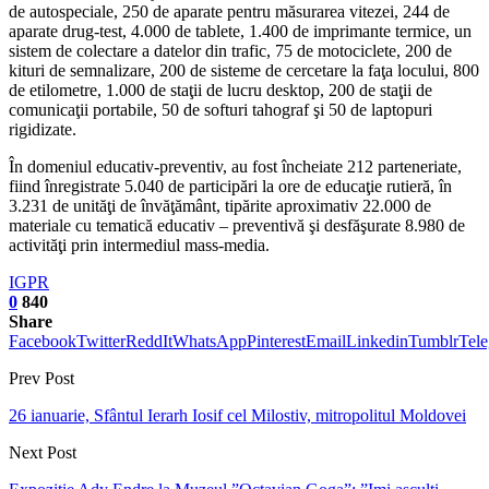
de autospeciale, 250 de aparate pentru măsurarea vitezei, 244 de
aparate drug-test, 4.000 de tablete, 1.400 de imprimante termice, un
sistem de colectare a datelor din trafic, 75 de motociclete, 200 de
kituri de semnalizare, 200 de sisteme de cercetare la faţa locului, 800
de etilometre, 1.000 de staţii de lucru desktop, 200 de staţii de
comunicaţii portabile, 50 de softuri tahograf şi 50 de laptopuri
rigidizate.
În domeniul educativ-preventiv, au fost încheiate 212 parteneriate,
fiind înregistrate 5.040 de participări la ore de educaţie rutieră, în
3.231 de unităţi de învăţământ, tipărite aproximativ 22.000 de
materiale cu tematică educativ – preventivă şi desfăşurate 8.980 de
activităţi prin intermediul mass-media.
IGPR
0
840
Share
Facebook
Twitter
ReddIt
WhatsApp
Pinterest
Email
Linkedin
Tumblr
Tel
Prev Post
26 ianuarie, Sfântul Ierarh Iosif cel Milostiv, mitropolitul Moldovei
Next Post