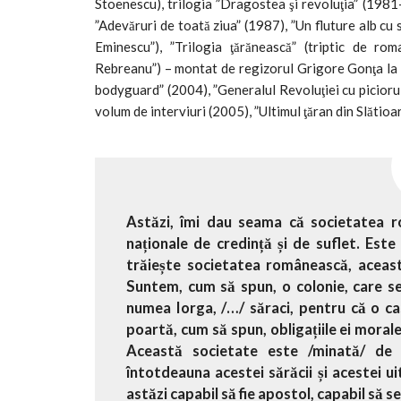
Stoenescu), trilogia ”Dragostea şi revoluţia” (1981-
”Adevăruri de toată ziua” (1987), ”Un fluture alb cu
Eminescu”), ”Trilogia ţărănească” (triptic de r
Rebreanu”) – montat de regizorul Grigore Gonţa la Te
bodyguard” (2004), ”Generalul Revoluţiei cu piciorul
volum de interviuri (2005), ”Ultimul ţăran din Slătioa
Astăzi, îmi dau seama că societatea r
naționale de credință și de suflet. Es
trăiește societatea românească, această
Suntem, cum să spun, o colonie, care se 
numea Iorga, /…/ săraci, pentru că o cas
poartă, cum să spun, obligațiile ei morale
Această societate este /minată/ de pi
întotdeauna acestei sărăcii și acestei u
astăzi capabil să fie apostol, capabil să se