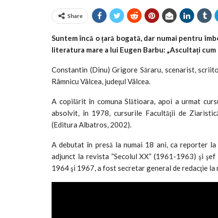
Share
Suntem încă o țară bogată, dar numai pentru îmbo
literatura mare a lui Eugen Barbu: „Ascultați cum 
Constantin (Dinu) Grigore Săraru, scenarist, scriito
Râmnicu Vâlcea, judeţul Vâlcea.
A copilărit în comuna Slătioara, apoi a urmat cursu
absolvit, în 1978, cursurile Facultăţii de Ziaristi
(Editura Albatros, 2002).
A debutat în presă la numai 18 ani, ca reporter 
adjunct la revista ”Secolul XX” (1961-1963) şi şef s
1964 şi 1967, a fost secretar general de redacţie la 