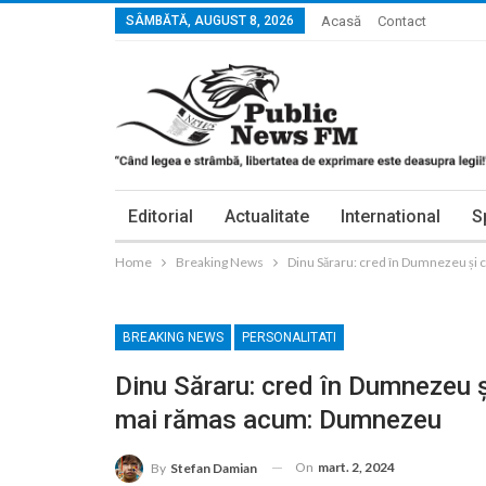
SÂMBĂTĂ, AUGUST 8, 2026
Acasă
Contact
Editorial
Actualitate
International
S
Home
Breaking News
Dinu Săraru: cred în Dumnezeu și
BREAKING NEWS
PERSONALITATI
Dinu Săraru: cred în Dumnezeu ș
mai rămas acum: Dumnezeu
On
mart. 2, 2024
By
Stefan Damian