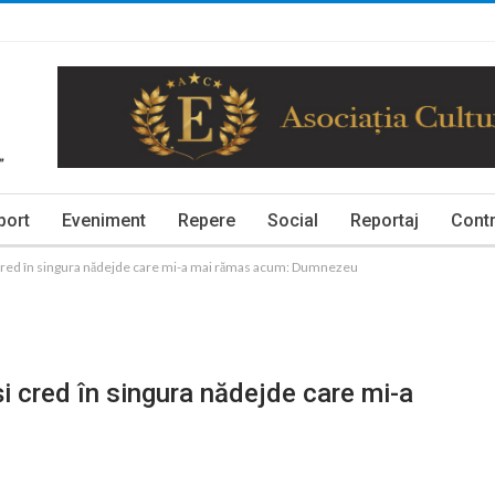
port
Eveniment
Repere
Social
Reportaj
Contr
 cred în singura nădejde care mi-a mai rămas acum: Dumnezeu
i cred în singura nădejde care mi-a