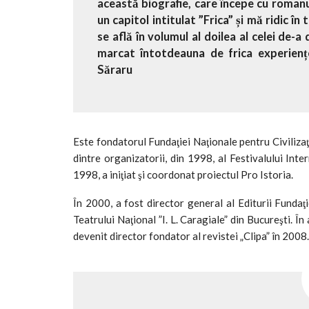
această biografie, care începe cu romanul
un capitol intitulat ”Frica” și mă ridic 
se află în volumul al doilea al celei de-
marcat întotdeauna de frica experiențe
Săraru
Este fondatorul Fundaţiei Naţionale pentru Civilizaţie
dintre organizatorii, din 1998, al Festivalului Inte
1998, a iniţiat şi coordonat proiectul Pro Istoria.
În 2000, a fost director general al Editurii Fundaţ
Teatrului Naţional ”I. L. Caragiale” din Bucureşti. Î
devenit director fondator al revistei „Clipa” în 2008.