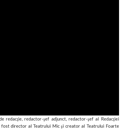
 redacţie, redactor-şef adjunct, redactor-şef al Redacţiei
fost director al Teatrului Mic şi creator al Teatrului Foarte