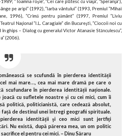
1989; ”Toamna roşie”, ”Cei care plătesc cu viaţa”, ”Speranţa”),
 sânge pe aripi” (1992), ”Iarba vântului” (1993, Premiul ”Mihai
omane, 1996), ”Crimă pentru pământ” (1997, Premiul ”Liviu
atrul Naţional ”I.L. Caragiale” din Bucureşti, ”Ciocoii noi cu
 în ghips – Dialog cu generalul Victor Atanasie Stănculescu”,
ra” (2006).
omânească se scufundă în pierderea identității
te cel mai mare…, cea mai mare dramă pe care o
 scufundare în pierderea identității naționale.
joacă cu sufletele noastre și cu cei mici, cum îi
ă politică, politicianistă, care cedează absolut,
 față de destinul unei întregi geografii spirituale.
erderea identității şi ceo mici sunt jertfiţi
itări. Nu există, după părerea mea, un om politic
 sacrifice el pentru cei mici. – Dinu Săraru