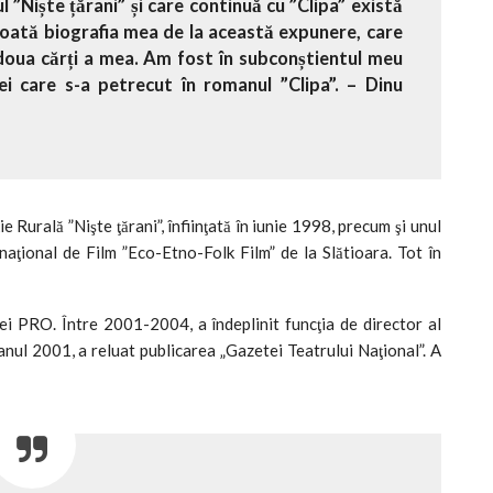
 ”Niște țărani” și care continuă cu ”Clipa” există
în toată biografia mea de la această expunere, care
a doua cărți a mea. Am fost în subconștientul meu
i care s-a petrecut în romanul ”Clipa”. – Dinu
 Rurală ”Nişte ţărani”, înfiinţată în iunie 1998, precum şi unul
rnaţional de Film ”Eco-Etno-Folk Film” de la Slătioara. Tot în
iei PRO. Între 2001-2004, a îndeplinit funcţia de director al
n anul 2001, a reluat publicarea „Gazetei Teatrului Naţional”. A