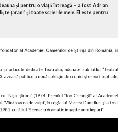
eauna și pentru o viață întreagă – a fost Adrian
ște țărani” și toate scrierile mele. El este pentru
 fondator al Academiei Oamenilor de Ştiinţă din România, în
 şi articole dedicate teatrului, adunate sub titlul ”Teatrul
 avea să publice o nouă colecţie de cronici şi eseuri teatrale,
 cu ”Nişte ţărani” (1974, Premiul ”Ion Creangă” al Academiei
l ”Vânătoarea de vulpi”, în regia lui Mircea Daneliuc, şi a fost
1981, cu titlul ”Scenariu dramatic în şapte anotimpuri”.