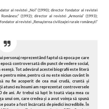
dator al revistei „Noi” (1990); director fondator al revistei
ul Românesc” (1992); director al revistei „Armonia” (1993);
 fondator al revistei „Renaşterea civilizaţiei rurale româneşti”
nui personaj reprezentând faptul că epoca pe care
o epocă controversată din punct de vedere social,
la esență. Tot adevărul acestei biografii este literă
lie pentru mine, pentru că nu este niciun cuvânt în
ă nu fie acoperit de cea mai crudă, cruntă și
 Și atunci eu însumi am reprezentat controversele
 de ani. Ar trebui să lupt în toată viața mea cu
ața unui om, care credea și a avut voința să spună
se poate a fost încărcată de piedici incredibile. În