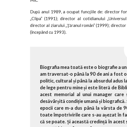
Mic.
După anul 1989, a ocupat funcţiile de: director fon
„Clipa” (1991); director al cotidianului „Univers
director al ziarului „Ţăranul român” (1999); director
(începând cu 1993).
Biografia mea toată este o biografie a u
am traversat-o până la 90 de ani a fost 
politic, cultural și până la absurdul adus 
de lege pentru mine și este literă de Bib
acest memorial al unui manager care s
desăvârșită condiție umană și biografică.
epocii care m-a dus până la vârsta de 90
toate împotrivirile care s-au așezat în f
că se poate. Și această credință în acest 