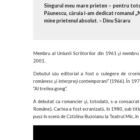
Singurul meu mare prieten – pentru totd
Păunescu, căruia i-am dedicat romanul „Ni
mine prietenul absolut. – Dinu Săraru
Membru al Uniunii Scriitorilor din 1961 şi membru
2001.
Debutul său editorial a fost o culegere de cronici
românesc şi interpreţi contemporani” (1966). În 1973,
”Al treilea gong”.
A debutat ca romancier şi, totodată, s-a consacrat
Române). Cartea a fost ecranizată, în 1980, sub titlu
pusă în scenă de Cătălina Buzoianu la Teatrul Mic, în 