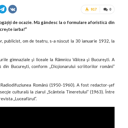
917
0
gățiți de ocazie. Mă gândesc la o formulare aforistică din
crește iarba!”
r, publicist, om de teatru, s-a născut la 30 ianuarie 1932, la
rile gimnaziale şi liceale la Râmnicu Vâlcea şi Bucureşti. A
că din Bucureşti, conform „Dicţionarului scriitorilor români”
la Radiodifuziunea Română (1950-1960). A fost redactor-şef
ecţie culturală la ziarul „Scânteia Tineretului” (1963). Între
revista „Luceafărul”.