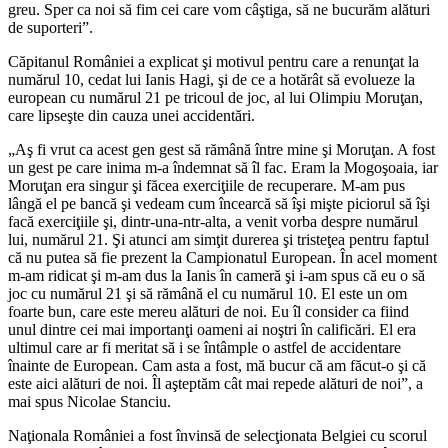
greu. Sper ca noi să fim cei care vom câştiga, să ne bucurăm alături
de suporteri”.
Căpitanul României a explicat şi motivul pentru care a renunţat la
numărul 10, cedat lui Ianis Hagi, şi de ce a hotărât să evolueze la
european cu numărul 21 pe tricoul de joc, al lui Olimpiu Moruţan,
care lipseşte din cauza unei accidentări.
„Aş fi vrut ca acest gen gest să rămână între mine şi Moruţan. A fost
un gest pe care inima m-a îndemnat să îl fac. Eram la Mogoşoaia, iar
Moruţan era singur şi făcea exerciţiile de recuperare. M-am pus
lângă el pe bancă şi vedeam cum încearcă să îşi mişte piciorul să îşi
facă exerciţiile şi, dintr-una-ntr-alta, a venit vorba despre numărul
lui, numărul 21. Şi atunci am simţit durerea şi tristeţea pentru faptul
că nu putea să fie prezent la Campionatul European. În acel moment
m-am ridicat şi m-am dus la Ianis în cameră şi i-am spus că eu o să
joc cu numărul 21 şi să rămână el cu numărul 10. El este un om
foarte bun, care este mereu alături de noi. Eu îl consider ca fiind
unul dintre cei mai importanţi oameni ai noştri în calificări. El era
ultimul care ar fi meritat să i se întâmple o astfel de accidentare
înainte de European. Cam asta a fost, mă bucur că am făcut-o şi că
este aici alături de noi. Îl aşteptăm cât mai repede alături de noi”, a
mai spus Nicolae Stanciu.
Naţionala României a fost învinsă de selecţionata Belgiei cu scorul