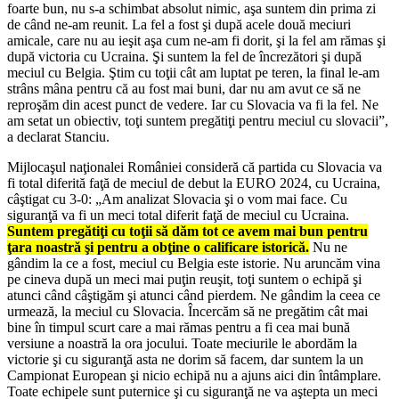
foarte bun, nu s-a schimbat absolut nimic, aşa suntem din prima zi
de când ne-am reunit. La fel a fost şi după acele două meciuri
amicale, care nu au ieşit aşa cum ne-am fi dorit, şi la fel am rămas şi
după victoria cu Ucraina. Şi suntem la fel de încrezători şi după
meciul cu Belgia. Ştim cu toţii cât am luptat pe teren, la final le-am
strâns mâna pentru că au fost mai buni, dar nu am avut ce să ne
reproşăm din acest punct de vedere. Iar cu Slovacia va fi la fel. Ne
am setat un obiectiv, toţi suntem pregătiţi pentru meciul cu slovacii”,
a declarat Stanciu.
Mijlocaşul naţionalei României consideră că partida cu Slovacia va
fi total diferită faţă de meciul de debut la EURO 2024, cu Ucraina,
câştigat cu 3-0: „Am analizat Slovacia şi o vom mai face. Cu
siguranţă va fi un meci total diferit faţă de meciul cu Ucraina.
Suntem pregătiţi cu toţii să dăm tot ce avem mai bun pentru
ţara noastră şi pentru a obţine o calificare istorică.
Nu ne
gândim la ce a fost, meciul cu Belgia este istorie. Nu aruncăm vina
pe cineva după un meci mai puţin reuşit, toţi suntem o echipă şi
atunci când câştigăm şi atunci când pierdem. Ne gândim la ceea ce
urmează, la meciul cu Slovacia. Încercăm să ne pregătim cât mai
bine în timpul scurt care a mai rămas pentru a fi cea mai bună
versiune a noastră la ora jocului. Toate meciurile le abordăm la
victorie şi cu siguranţă asta ne dorim să facem, dar suntem la un
Campionat European şi nicio echipă nu a ajuns aici din întâmplare.
Toate echipele sunt puternice şi cu siguranţă ne va aştepta un meci