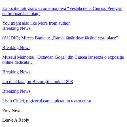
Expoziție fotografică comemorativă “Vestala de la Ciucea. Peregrin
cu broboadă și toiag”
You might also like
More from author
Breaking News
(AUDIO) Mircea Baniciu: „Ramâi tânăr doar făcând ce-ți place”
Breaking News
Muzeul Memorial „Octavian Goga” din Ciucea lansează o expoziție
online dedicată…
Breaking News
Un duel fatal, în Bucureştii anului 1898
Breaking News
Liviu Ciulei, regizorul care a pictat un teatru curat
Prev
Next
Leave A Reply