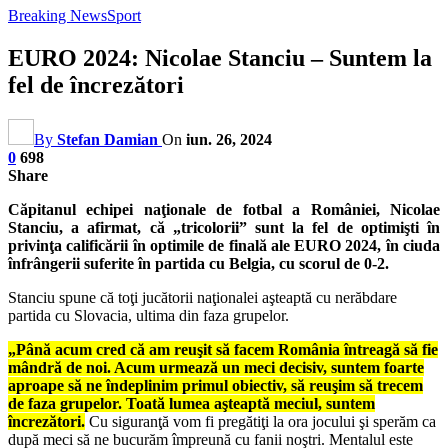
Breaking News
Sport
EURO 2024: Nicolae Stanciu – Suntem la
fel de încrezători
By
Stefan Damian
On
iun. 26, 2024
0
698
Share
Căpitanul echipei naţionale de fotbal a României, Nicolae
Stanciu, a afirmat, că „tricolorii” sunt la fel de optimişti în
privinţa calificării în optimile de finală ale EURO 2024, în ciuda
înfrângerii suferite în partida cu Belgia, cu scorul de 0-2.
Stanciu spune că toţi jucătorii naţionalei aşteaptă cu nerăbdare
partida cu Slovacia, ultima din faza grupelor.
„Până acum cred că am reuşit să facem România întreagă să fie
mândră de noi. Acum urmează un meci decisiv, suntem foarte
aproape să ne îndeplinim primul obiectiv, să reuşim să trecem
de faza grupelor. Toată lumea aşteaptă meciul, suntem
încrezători.
Cu siguranţă vom fi pregătiţi la ora jocului şi sperăm ca
după meci să ne bucurăm împreună cu fanii noştri. Mentalul este