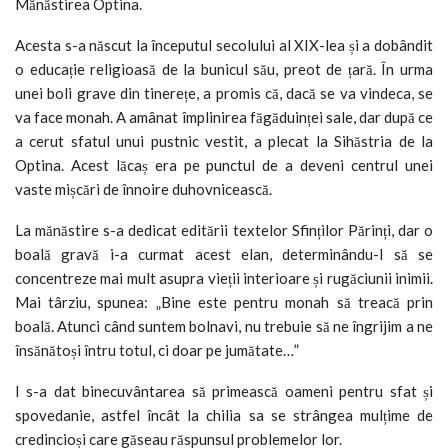
Mănăstirea Optina.
Acesta s-a născut la începutul secolului al XIX-lea și a dobândit
o educație religioasă de la bunicul său, preot de țară. În urma
unei boli grave din tinerețe, a promis că, dacă se va vindeca, se
va face monah. A amânat împlinirea făgăduinței sale, dar după ce
a cerut sfatul unui pustnic vestit, a plecat la Sihăstria de la
Optina. Acest lăcaș era pe punctul de a deveni centrul unei
vaste mișcări de înnoire duhovnicească.
La mănăstire s-a dedicat editării textelor Sfinților Părinți, dar o
boală gravă i-a curmat acest elan, determinându-l să se
concentreze mai mult asupra vieții interioare și rugăciunii inimii.
Mai târziu, spunea: „Bine este pentru monah să treacă prin
boală. Atunci când suntem bolnavi, nu trebuie să ne îngrijim a ne
însănătoși întru totul, ci doar pe jumătate…”
I s-a dat binecuvântarea să primească oameni pentru sfat și
spovedanie, astfel încât la chilia sa se strângea mulțime de
credincioși care găseau răspunsul problemelor lor.