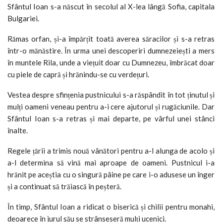
Sfântul Ioan s-a născut în secolul al X-lea lângă Sofia, capitala
Bulgariei.
Rămas orfan, și-a împărțit toată averea săracilor și s-a retras
într-o mănăstire. În urma unei descoperiri dumnezeiești a mers
în muntele Rila, unde a viețuit doar cu Dumnezeu, îmbrăcat doar
cu piele de capră și hrănindu-se cu verdețuri.
Vestea despre sfințenia pustnicului s-a răspândit în tot ținutul și
mulți oameni veneau pentru a-i cere ajutorul și rugăciunile. Dar
Sfântul Ioan s-a retras și mai departe, pe vârful unei stânci
înalte.
Regele țării a trimis nouă vânători pentru a-l alunga de acolo și
a-l determina să vină mai aproape de oameni. Pustnicul i-a
hrănit pe aceștia cu o singură pâine pe care i-o adusese un înger
și a continuat să trăiască în peșteră.
În timp, Sfântul Ioan a ridicat o biserică și chilii pentru monahi,
deoarece în jurul său se strânseseră mulți ucenici.