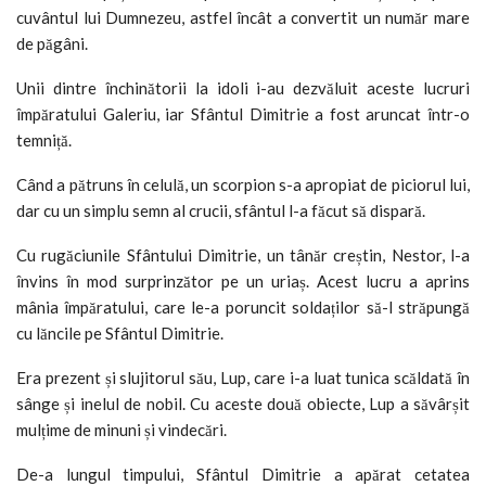
cuvântul lui Dumnezeu, astfel încât a convertit un număr mare
de păgâni.
Unii dintre închinătorii la idoli i-au dezvăluit aceste lucruri
împăratului Galeriu, iar Sfântul Dimitrie a fost aruncat într-o
temniță.
Când a pătruns în celulă, un scorpion s-a apropiat de piciorul lui,
dar cu un simplu semn al crucii, sfântul l-a făcut să dispară.
Cu rugăciunile Sfântului Dimitrie, un tânăr creștin, Nestor, l-a
învins în mod surprinzător pe un uriaș. Acest lucru a aprins
mânia împăratului, care le-a poruncit soldaților să-l străpungă
cu lăncile pe Sfântul Dimitrie.
Era prezent și slujitorul său, Lup, care i-a luat tunica scăldată în
sânge și inelul de nobil. Cu aceste două obiecte, Lup a săvârșit
mulțime de minuni și vindecări.
De-a lungul timpului, Sfântul Dimitrie a apărat cetatea