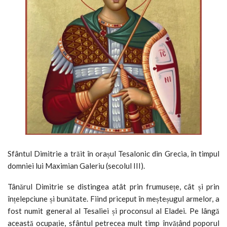
Sfântul Dimitrie a trăit în orașul Tesalonic din Grecia, în timpul
domniei lui Maximian Galeriu (secolul III).
Tânărul Dimitrie se distingea atât prin frumusețe, cât și prin
înțelepciune și bunătate. Fiind priceput în meșteșugul armelor, a
fost numit general al Tesaliei și proconsul al Eladei. Pe lângă
această ocupație, sfântul petrecea mult timp învățând poporul