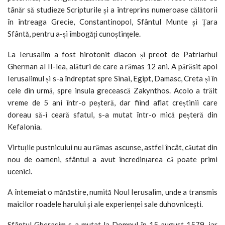
tânăr să studieze Scripturile și a întreprins numeroase călătorii
în întreaga Grecie, Constantinopol, Sfântul Munte și Țara
Sfântă, pentru a-și îmbogăți cunoștințele.
La Ierusalim a fost hirotonit diacon și preot de Patriarhul
Gherman al II-lea, alături de care a rămas 12 ani. A părăsit apoi
Ierusalimul și s-a îndreptat spre Sinai, Egipt, Damasc, Creta și în
cele din urmă, spre insula grecească Zakynthos. Acolo a trăit
vreme de 5 ani într-o peșteră, dar fiind aflat creștinii care
doreau să-i ceară sfatul, s-a mutat într-o mică peșteră din
Kefalonia.
Virtuțile pustnicului nu au rămas ascunse, astfel încât, căutat din
nou de oameni, sfântul a avut încredințarea că poate primi
ucenici.
A întemeiat o mănăstire, numită Noul Ierusalim, unde a transmis
maicilor roadele harului și ale experienței sale duhovnicești.
Sfântul Gherasim s-a mutat la Domnul în 15 august 1579, iar