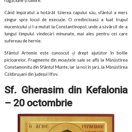
rugăciune și uimire.
Când împăratul a hotărât tăierea capului său, sfântul a mers
singur spre locul de execuție. O credincioasă a luat trupul
mucenicului și l-a mutat la Constantinopol, unde a săvârșit de-a
lungul timpului vindecări minunate, mai ales pentru cei care
sufereau de hernie.
Sfântul Artemie este cunoscut și drept ajutător în bolile
picioarelor. Fragmente din moaștele sale se află la Mănăstirea
Constamonitu din Sfântul Munte, iar la noi în țară, la Mănăstirea
Căldărușani din județul Ilfov.
Sf. Gherasim din Kefalonia
– 20 octombrie