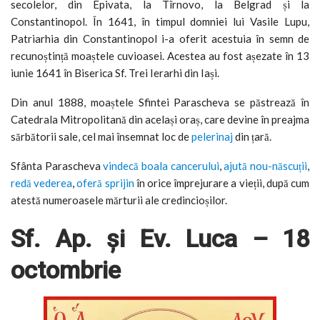
secolelor, din Epivata, la Tîrnovo, la Belgrad și la
Constantinopol. În 1641, în timpul domniei lui Vasile Lupu,
Patriarhia din Constantinopol i-a oferit acestuia în semn de
recunoștință moaștele cuvioasei. Acestea au fost așezate în 13
iunie 1641 în Biserica Sf. Trei Ierarhi din Iași.
Din anul 1888, moaștele Sfintei Parascheva se păstrează în
Catedrala Mitropolitană din același oraș, care devine în preajma
sărbătorii sale, cel mai însemnat loc de
pelerinaj
din țară.
Sfânta Parascheva
vindecă boala cancerului
,
ajută nou-născuții
,
redă vederea
,
oferă sprijin
în orice împrejurare a vieții, după cum
atestă numeroasele mărturii ale credincioșilor.
Sf. Ap. și Ev. Luca – 18
octombrie