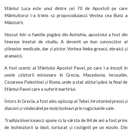
Sfântul Luca este unul dintre cei 70 de Apostoli pe care
Mântuitorul i-a trimis să propovăduiască Vestea cea Bună a
Mântuirii.
Născut într-o familie păgână din Antiohia, apostolul a fost din
tinerețe însetat de studiu. A devenit un bun cunoscător al
științelor medicale, dar și pictor. Vorbea limba greacă, ebraică și
aramaică.
A fost ucenic al Sfântului Apostol Pavel, pe care l-a însoțit în
unele călătorii misionare în Grecia, Macedonia, Ierusalim,
Cezareea Palestinei și Roma, unde a stat alături până la final de
Sfântul Pavel care a suferit martiriul.
Întors în Grecia, a fost ales episcop al Tebei, hirotonind preoți și
diaconi și vindecând pe mulți bolnavi prin rugăciunile sale.
Tradiția bisericească spune că la vârsta de 84 de ani a fost prins
de închinătorii la idoli, torturat și răstignit pe un măslin. Din