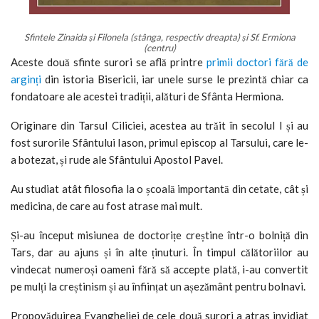
Sfintele Zinaida și Filonela (stânga, respectiv dreapta) și Sf. Ermiona
(centru)
Aceste două sfinte surori se află printre
primii doctori fără de
arginți
din istoria Bisericii, iar unele surse le prezintă chiar ca
fondatoare ale acestei tradiții, alături de Sfânta Hermiona.
Originare din Tarsul Ciliciei, acestea au trăit în secolul I și au
fost surorile Sfântului Iason, primul episcop al Tarsului, care le-
a botezat, și rude ale Sfântului Apostol Pavel.
Au studiat atât filosofia la o școală importantă din cetate, cât și
medicina, de care au fost atrase mai mult.
Și-au început misiunea de doctorițe creștine într-o bolniță din
Tars, dar au ajuns și în alte ținuturi. În timpul călătoriilor au
vindecat numeroși oameni fără să accepte plată, i-au convertit
pe mulți la creștinism și au înființat un așezământ pentru bolnavi.
Propovăduirea Evangheliei de cele două surori a atras invidiat