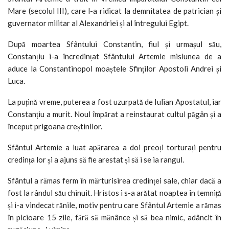
Mare (secolul III), care l-a ridicat la demnitatea de patrician și
guvernator militar al Alexandriei și al întregului Egipt.
După moartea Sfântului Constantin, fiul și urmașul său,
Constanțiu i-a încredințat Sfântului Artemie misiunea de a
aduce la Constantinopol moaștele Sfinților Apostoli Andrei și
Luca.
La puțină vreme, puterea a fost uzurpată de Iulian Apostatul, iar
Constanțiu a murit. Noul împărat a reinstaurat cultul păgân și a
început prigoana creștinilor.
Sfântul Artemie a luat apărarea a doi preoți torturați pentru
credința lor și a ajuns să fie arestat și să i se ia rangul.
Sfântul a rămas ferm în mărturisirea credinței sale, chiar dacă a
fost la rândul său chinuit. Hristos i s-a arătat noaptea în temniță
și i-a vindecat rănile, motiv pentru care Sfântul Artemie a rămas
în picioare 15 zile, fără să mănânce și să bea nimic, adâncit în