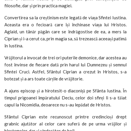
filosofie, dar și prin practica magiei.
Convertirea sa la creștinism este legată de viața Sfintei Iustina.
Aceasta era o fecioară care își închinase viața lui Hristos.
Aglaid, un tânăr păgân care se îndrăgostise de ea, a mers la
Ciprian și i-a cerut ca, prin magia sa, să trezească aceeași patimă
în Iustina.
Vrăjitorul a invocat de trei ori puterile demonice, dar acestea au
fost învinse de fiecare dată prin harul lui Dumnezeu și semnul
Sfintei Cruci. Astfel, Sfântul Ciprian a crezut în Hristos, s-a
botezat și a ars toate cărțile de vrăjitorie.
A ajuns episcop și a hirotesit-o diaconiță pe Sfânta Iustina. În
timpul prigoanei împăratului Deciu, celor doi sfinți li s-a tăiat
capul la Nicomidia, deoarece nu s-au lepădat de Hristos.
Sfântul Ciprian este recunoscut printre credincioși drept
grabnic ajutător al celor care suferă de pe urma vrăjilor și
blestemelor, dar și vindecător de boli.