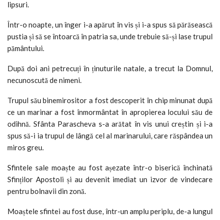
lipsuri.
Într-o noapte, un înger i-a apărut în vis și i-a spus să părăsească
pustia și să se întoarcă în patria sa, unde trebuie să-și lase trupul
pământului.
După doi ani petrecuți în ținuturile natale, a trecut la Domnul,
necunoscută de nimeni.
Trupul său binemirositor a fost descoperit în chip minunat după
ce un marinar a fost înmormântat în apropierea locului său de
odihnă. Sfânta Parascheva s-a arătat în vis unui creștin și i-a
spus să-i ia trupul de lângă cel al marinarului, care răspândea un
miros greu.
Sfintele sale moaște au fost așezate într-o biserică închinată
Sfinților Apostoli și au devenit imediat un izvor de vindecare
pentru bolnavii din zonă.
Moaștele sfintei au fost duse, într-un amplu periplu, de-a lungul