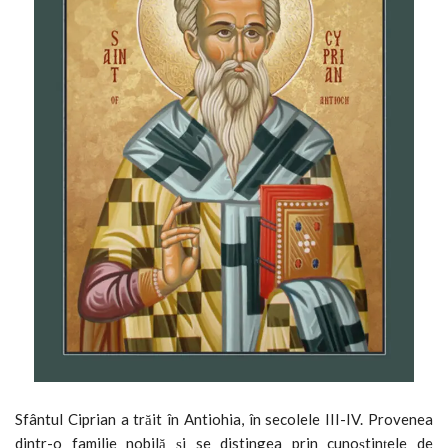
Sfântul Ciprian a trăit în Antiohia, în secolele III-IV. Provenea
dintr-o familie nobilă și se distingea prin cunoștințele de