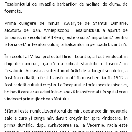
Tesalonicului de invaziile barbarilor, de molime, de ciumă, de
foamete.
Prima culegere de minuni săvârșite de Sfântul Dimitrie,
alcătuită de Ioan, Arhiepiscopul Tesalonicului, a apărut de
timpuriu, în secolul al VII-lea și este o sursă importantă pentru
istoria cetății Tesalonicului și a Balcanilor în perioada bizantină.
În secolul al V-lea, prefectul Iliriei, Leontie, a fost vindecat în
chip de minunat, așa că i-a ridicat sfântului o biserică în
Tesalonic. Aceasta a suferit modificări de-a lungul secolelor, a
fost incendiată, a fost transformată în moschee, iar în 1912 a
fost redată cultului creștin. La începutul istoriei acestei biserici,
bolnavii care erau aduși într-o anexă transformată în spital erau
vindecați prin mijlocirea sfântului.
Sfântul este numit „Izvorâtorul de mir”, deoarece din moaștele
sale a curs și curge mir, dăruit creștinilor spre vindecare. În
prima duminică după sărbătoarea sa, la Vecernie, racla este
deschisă și un ierarh scoate o tavă de sub moaștele sale, în care