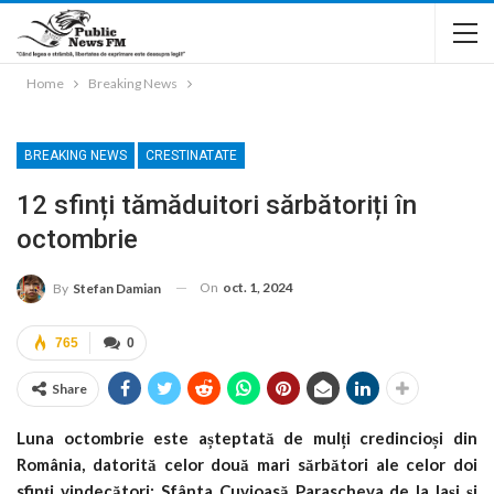
Home
Breaking News
BREAKING NEWS
CRESTINATATE
12 sfinți tămăduitori sărbătoriți în
octombrie
On
oct. 1, 2024
By
Stefan Damian
765
0
Share
Luna octombrie este așteptată de mulți credincioși din
România, datorită celor două mari sărbători ale celor doi
sfinți vindecători: Sfânta Cuvioasă Parascheva de la Iași și