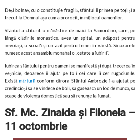
Deși bolnav, cu o constituție fragilă, sfântul îi primea pe toți și a
trecut la Domnul așa cum a prorocit, în mijlocul oamenilor.
Sfântul a ctitorit o mănăstire de maici la Șamordino, care, pe
lângă clădirile monastice, avea un spital, un adăpost pentru
nevoiași, o școală și un azil pentru femei în vârstă. Sinaxarele
numesc acest ansamblu monahal o „cetate a iubirii”.
Iubirea sfântului pentru oameni se manifestă și după trecerea în
veșnicie, deoarece îi ajută pe toți cei care îi cer rugăciunile.
Există
mărturii
conform cărora Sfântul Ambrozie i-a ajutat pe
credincioși să se vindece de boli, să găsească un loc de muncă, să
scape de violența domestică sau să renunțe la fumat.
Sf. Mc. Zinaida și Filonela –
11 octombrie