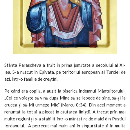
Sfânta Parascheva a trăit în prima jumătate a secolului al XI-
lea. S-a născut în Epivata, pe teritoriul european al Turciei de
azi, într-o familie de creștini.
Pe când era copilă, a auzit la biserică îndemnul Mântuitorului:
„Cel ce voiește să vină după Mine să se lepede de sine, să-și ia
crucea și să-Mi urmeze Mie” (Marcu 8:34). Din acel moment a
renunțat la tot și a plecat în căutarea liniștii. A trecut prin mai
multe regiuni și s-a stabilit într-o mănăstire de maici din Pustiul
Iordanului. A petrecut mai mulți ani în singurătate și în multe