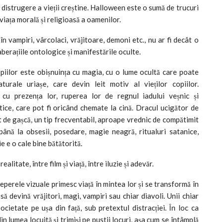
e distrugere a vieții creștine. Halloween este o sumă de trucuri
 viața morală și religioasă a oamenilor.
n vampiri, vârcolaci, vrăjitoare, demoni etc., nu ar fi decât o
berațiile ontologice și manifestările oculte.
opiilor este obișnuința cu magia, cu o lume ocultă care poate
urale uriașe, care devin leit motiv al vieților copiilor.
 cu prezența lor, ruperea lor de regnul iadului veșnic și
ice, care pot fi oricând chemate la cină. Dracul ucigător de
at de gașcă, un tip frecventabil, aproape vrednic de compătimit
până la obsesii, posedare, magie neagră, ritualuri satanice,
ie e o cale bine bătătorită.
realitate, între film și viață, între iluzie și adevăr.
 reperele vizuale primesc viață în mintea lor și se transformă în
ă devină vrăjitori, magi, vampiri sau chiar diavoli. Unii chiar
cietate pe ușa din față, sub pretextul distracției. În loc ca
in lumea locuită și trimiși pe pustii locuri, așa cum se întâmplă