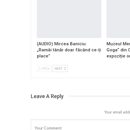
(AUDIO) Mircea Baniciu:
Muzeul Mem
„Ramâi tânăr doar făcând ce-ți
Goga” din 
place”
expoziție o
PREV
NEXT
Leave A Reply
Your email addr