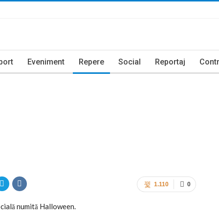
port
Eveniment
Repere
Social
Reportaj
Contr
1.110
0
socială numită Halloween.