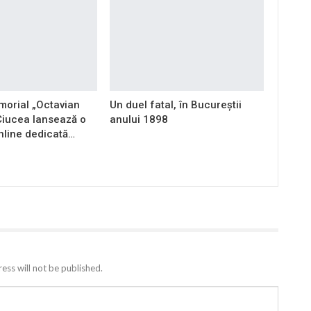
orial „Octavian
Un duel fatal, în Bucureştii
Ciucea lansează o
anului 1898
nline dedicată…
ess will not be published.