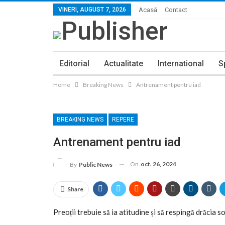
VINERI, AUGUST 7, 2026
Acasă
Contact
Editorial
Actualitate
International
S
Home
Breaking News
Antrenament pentru iad
BREAKING NEWS
REPERE
Antrenament pentru iad
On
oct. 26, 2024
By
Public News
Share
Preoții trebuie să ia atitudine și să respingă drăcia 