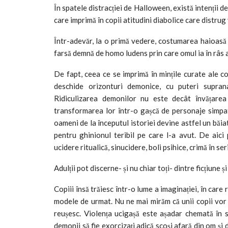
În spatele distracției de Halloween, există intenții d
care imprimă în copii atitudini diabolice care distrug
Într-adevăr, la o primă vedere, costumarea haioasă î
farsă demnă de homo ludens prin care omul ia în râs a
De fapt, ceea ce se imprimă în mințile curate ale c
deschide orizonturi demonice, cu puteri supranat
Ridiculizarea demonilor nu este decât învățarea
transformarea lor într-o gașcă de personaje simpat
oameni de la începutul istoriei devine astfel un băi
pentru ghinionul teribil pe care l-a avut. De aici 
ucidere ritualică, sinucidere, boli psihice, crimă în ser
Adulții pot discerne- și nu chiar toți- dintre ficțiune și 
Copiii însă trăiesc într-o lume a imaginației, în care
modele de urmat. Nu ne mai mirăm că unii copii vor s
reușesc. Violența ucigașă este așadar chemată în so
demonii să fie exorcizați adică scoși afară din om și d