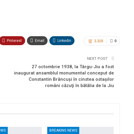
Pinterest
Email
Linkedin
1.110
0
NEXT POST
27 octombrie 1938, la Târgu-Jiu a fost
inaugurat ansamblul monumental conceput de
Constantin Brâncuşi în cinstea ostaşilor
români căzuţi în bătălia de la Jiu
EWS
BREAKING NEWS