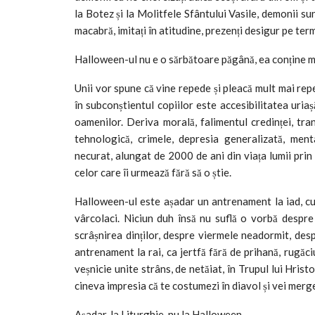
la Botez și la Molitfele Sfântului Vasile, demonii sun
macabră, imitați în atitudine, prezenți desigur pe ter
Halloween-ul nu e o sărbătoare păgână, ea conține mul
Unii vor spune că vine repede și pleacă mult mai rep
în subconștientul copiilor este accesibilitatea uria
oamenilor. Deriva morală, falimentul credinței, tra
tehnologică, crimele, depresia generalizată, men
necurat, alungat de 2000 de ani din viața lumii prin 
celor care îi urmează fără să o știe.
Halloween-ul este așadar un antrenament la iad, cu
vârcolaci. Niciun duh însă nu suflă o vorbă despre 
scrâșnirea dinților, despre viermele neadormit, desp
antrenament la rai, ca jertfă fără de prihană, rugăciu
veșnicie unite strâns, de netăiat, în Trupul lui Hris
cineva impresia că te costumezi în diavol și vei merg
Așadar, la Liturghie, nu la Halloween.