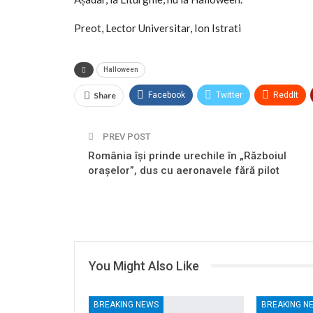
Preot, Lector Universitar, Ion Istrati
Halloween
Share
Facebook
Twitter
ReddIt
Tumblr
Telegram
VK
PREV POST
România își prinde urechile în „Războiul
orașelor”, dus cu aeronavele fără pilot
You Might Also Like
BREAKING NEWS
BREAKING N