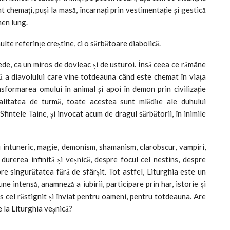
t chemați, puși la masă, încarnați prin vestimentație și gestică
men lung.
te referințe creștine, ci o sărbătoare diabolică.
ede, ca un miros de dovleac și de usturoi. Însă ceea ce rămâne
șă a diavolului care vine totdeauna când este chemat în viața
nsformarea omului în animal și apoi în demon prin civilizație
talitatea de turmă, toate acestea sunt mlădițe ale duhului
Sfintele Taine, și invocat acum de dragul sărbătorii, în inimile
 întuneric, magie, demonism, shamanism, clarobscur, vampiri,
durerea infinită și veșnică, despre focul cel nestins, despre
re singurătatea fără de sfârșit. Tot astfel, Liturghia este un
ne intensă, anamneză a iubirii, participare prin har, istorie și
tos cel răstignit și înviat pentru oameni, pentru totdeauna. Are
e la Liturghia veșnică?