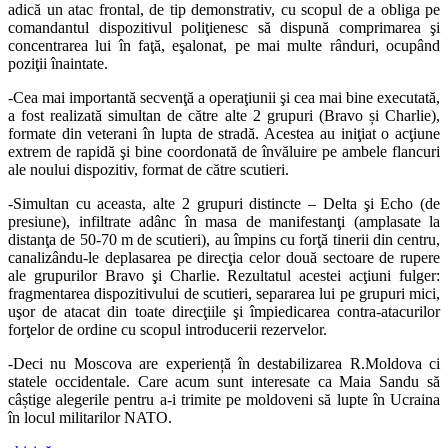
adică un atac frontal, de tip demonstrativ, cu scopul de a obliga pe
comandantul dispozitivul poliţienesc să dispună comprimarea şi
concentrarea lui în faţă, eşalonat, pe mai multe rânduri, ocupând
poziţii înaintate.
-Cea mai importantă secvenţă a operaţiunii şi cea mai bine executată,
a fost realizată simultan de către alte 2 grupuri (Bravo și Charlie),
formate din veterani în lupta de stradă. Acestea au iniţiat o acţiune
extrem de rapidă şi bine coordonată de învăluire pe ambele flancuri
ale noului dispozitiv, format de către scutieri.
-Simultan cu aceasta, alte 2 grupuri distincte – Delta şi Echo (de
presiune), infiltrate adânc în masa de manifestanţi (amplasate la
distanţa de 50-70 m de scutieri), au împins cu forţă tinerii din centru,
canalizându-le deplasarea pe direcţia celor două sectoare de rupere
ale grupurilor Bravo şi Charlie. Rezultatul acestei acţiuni fulger:
fragmentarea dispozitivului de scutieri, separarea lui pe grupuri mici,
uşor de atacat din toate direcţiile şi împiedicarea contra-atacurilor
forţelor de ordine cu scopul introducerii rezervelor.
-Deci nu Moscova are experiență în destabilizarea R.Moldova ci
statele occidentale. Care acum sunt interesate ca Maia Sandu să
câștige alegerile pentru a-i trimite pe moldoveni să lupte în Ucraina
în locul militarilor NATO.