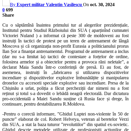
By
Expert militar Valentin Vasilescu
On
oct. 30, 2024
0
699
Share
Cu o săptămînă înaintea primului tur al alegerilor prezidențiale,
Institutul pentru Studiul Războiului din SUA ( aparținînd cumnatei
Victoriei Nuland ) a informat că peste 300 de moldoveni au fost
instruiți în tactici de protest pe un teren de antrenament de lângă
Moscova și că organizația non-profit Eurasia a politicianului prorus
Ilan Șor a finanțat antrenamentul. Programul de antrenament a inclus
(dar nu s-a limitat la) tactici de contestare a forțelor de ordine,
folosirea armelor și a obiectelor pentru a provoca răni neletale”, a
declarat Maia Sandu într-o conferință de presă. Ei au fost, de
asemenea, instruiți în „fabricarea și utilizarea dispozitivelor
incendiare și dispozitivelor explozive îmbunătățite și manipularea
dronelor cu accesorii speciale explozive sau incendiare. Presa de la
Chișinău a urlat, poliția a făcut percheziții dar nimeni nu a fost
reținut și totul s-a dovedit o lebădă neagră electorală. Dar dictatura
pro-occidentală a Maiei Sandu susține că Rusia face și drege, în
continuare, pentru destabilizarea R.Moldova.
-Pentru o corectă informare, ”Ghidul Luptei non-violente în 50 de
puncte” elaborat de col. Robert Helveya, veteran al beretelor Verzi
din SUA, a stat la baza tuturor ”revolutiilor” din spatiul ex-sovietic.
Ghidul descrie metodele utilizate de profesionistii actiunilor de