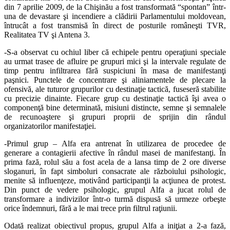
din 7 aprilie 2009, de la Chişinău a fost transformată “spontan” într-
una de devastare şi incendiere a clădirii Parlamentului moldovean,
întrucât a fost transmisă în direct de posturile româneşti TVR,
Realitatea TV şi Antena 3.
-S-a observat cu ochiul liber că echipele pentru operaţiuni speciale
au urmat trasee de afluire pe grupuri mici şi la intervale regulate de
timp pentru infiltrarea fără suspiciuni în masa de manifestanţi
paşnici. Punctele de concentrare şi aliniamentele de plecare la
ofensivă, ale tuturor grupurilor cu destinaţie tactică, fuseseră stabilite
cu precizie dinainte. Fiecare grup cu destinaţie tactică îşi avea o
componenţă bine determinată, misiuni distincte, semne şi semnalele
de recunoaştere şi grupuri proprii de sprijin din rândul
organizatorilor manifestaţiei.
-Primul grup – Alfa era antrenat în utilizarea de procedee de
generare a contagierii afective în rândul masei de manifestanţi. În
prima fază, rolul său a fost acela de a lansa timp de 2 ore diverse
sloganuri, în fapt simboluri consacrate ale războiului psihologic,
menite să influenţeze, motivând participanţii la acţiunea de protest.
Din punct de vedere psihologic, grupul Alfa a jucat rolul de
transformare a indivizilor într-o turmă dispusă să urmeze orbeşte
orice îndemnuri, fără a le mai trece prin filtrul raţiunii.
Odată realizat obiectivul propus, grupul Alfa a iniţiat a 2-a fază,