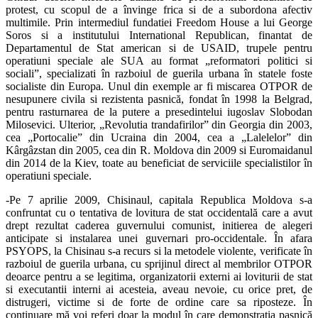
protest, cu scopul de a învinge frica si de a subordona afectiv
multimile. Prin intermediul fundatiei Freedom House a lui George
Soros si a institutului International Republican, finantat de
Departamentul de Stat american si de USAID, trupele pentru
operatiuni speciale ale SUA au format „reformatori politici si
sociali”, specializati în razboiul de guerila urbana în statele foste
socialiste din Europa. Unul din exemple ar fi miscarea OTPOR de
nesupunere civila si rezistenta pasnică, fondat în 1998 la Belgrad,
pentru rasturnarea de la putere a presedintelui iugoslav Slobodan
Milosevici. Ulterior, „Revolutia trandafirilor” din Georgia din 2003,
cea „Portocalie” din Ucraina din 2004, cea a „Lalelelor” din
Kârgâzstan din 2005, cea din R. Moldova din 2009 si Euromaidanul
din 2014 de la Kiev, toate au beneficiat de serviciile specialistilor în
operatiuni speciale.
-Pe 7 aprilie 2009, Chisinaul, capitala Republica Moldova s-a
confruntat cu o tentativa de lovitura de stat occidentală care a avut
drept rezultat caderea guvernului comunist, initierea de alegeri
anticipate si instalarea unei guvernari pro-occidentale. În afara
PSYOPS, la Chisinau s-a recurs si la metodele violente, verificate în
razboiul de guerila urbana, cu sprijinul direct al membrilor OTPOR
deoarce pentru a se legitima, organizatorii externi ai loviturii de stat
si executantii interni ai acesteia, aveau nevoie, cu orice pret, de
distrugeri, victime si de forte de ordine care sa riposteze. În
continuare mă voi referi doar la modul în care demonstraţia paşnică