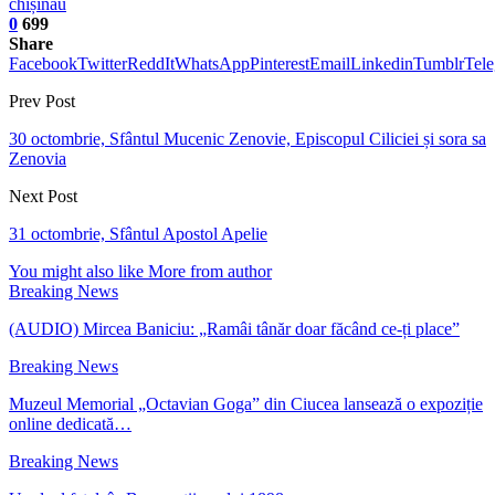
chișinău
0
699
Share
Facebook
Twitter
ReddIt
WhatsApp
Pinterest
Email
Linkedin
Tumblr
Tel
Prev Post
30 octombrie, Sfântul Mucenic Zenovie, Episcopul Ciliciei și sora sa
Zenovia
Next Post
31 octombrie, Sfântul Apostol Apelie
You might also like
More from author
Breaking News
(AUDIO) Mircea Baniciu: „Ramâi tânăr doar făcând ce-ți place”
Breaking News
Muzeul Memorial „Octavian Goga” din Ciucea lansează o expoziție
online dedicată…
Breaking News