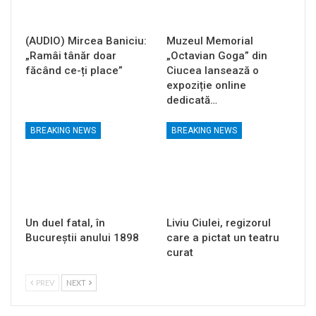
(AUDIO) Mircea Baniciu:
Muzeul Memorial
„Ramâi tânăr doar
„Octavian Goga” din
făcând ce-ți place”
Ciucea lansează o
expoziție online
dedicată…
BREAKING NEWS
BREAKING NEWS
Un duel fatal, în
Liviu Ciulei, regizorul
Bucureştii anului 1898
care a pictat un teatru
curat
PREV
NEXT