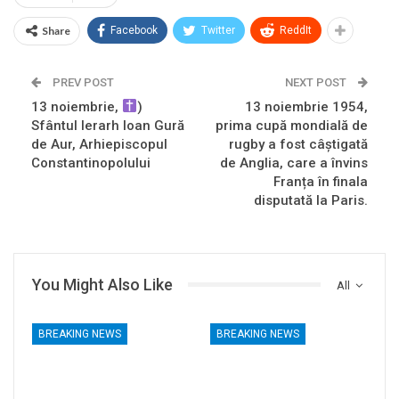
Share
Facebook
Twitter
ReddIt
PREV POST
NEXT POST
13 noiembrie,
)
13 noiembrie 1954,
Sfântul Ierarh Ioan Gură
prima cupă mondială de
de Aur, Arhiepiscopul
rugby a fost câștigată
Constantinopolului
de Anglia, care a învins
Franța în finala
disputată la Paris.
You Might Also Like
All
BREAKING NEWS
BREAKING NEWS