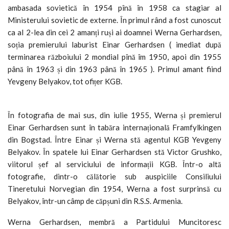
ambasada sovietică în 1954 pînă în 1958 ca stagiar al
Ministerului sovietic de externe. În primul rând a fost cunoscut
ca al 2-lea din cei 2 amanți ruși ai doamnei Werna Gerhardsen,
soția premierului laburist Einar Gerhardsen ( imediat după
terminarea războiului 2 mondial pînă îm 1950, apoi din 1955
până în 1963 și din 1963 până în 1965 ). Primul amant fiind
Yevgeny Belyakov, tot ofițer KGB.
În fotografia de mai sus, din iulie 1955, Werna și premierul
Einar Gerhardsen sunt în tabăra internațională Framfylkingen
din Bogstad. Între Einar și Werna stă agentul KGB Yevgeny
Belyakov. În spatele lui Einar Gerhardsen stă Victor Grushko,
viitorul șef al serviciului de informații KGB. Într-o altă
fotografie, dintr-o călătorie sub auspiciile Consiliului
Tineretului Norvegian din 1954, Werna a fost surprinsă cu
Belyakov, într-un câmp de căpșuni din R.S.S. Armenia.
Werna Gerhardsen, membră a Partidului Muncitoresc