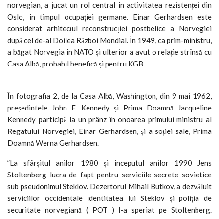
norvegian, a jucat un rol central în activitatea rezistenței din
Oslo, în timpul ocupației germane. Einar Gerhardsen este
considerat arhitecțul reconstrucției postbelice a Norvegiei
după cel de-al Doilea Război Mondial. În 1949, ca prim-ministru,
a băgat Norvegia în NATO și ulterior a avut o relație strînsă cu
Casa Albă, probabil benefică și pentru KGB.
În fotografia 2, de la Casa Albă, Washington, din 9 mai 1962,
președintele John F. Kennedy și Prima Doamnă Jacqueline
Kennedy participă la un prânz în onoarea primului ministru al
Regatului Norvegiei, Einar Gerhardsen, și a soției sale, Prima
Doamnă Werna Gerhardsen.
”La sfârșitul anilor 1980 și începutul anilor 1990 Jens
Stoltenberg lucra de fapt pentru serviciile secrete sovietice
sub pseudonimul Steklov. Dezertorul Mihail Butkov, a dezvăluit
serviciilor occidentale identitatea lui Steklov și poliția de
securitate norvegiană ( POT ) l-a speriat pe Stoltenberg.