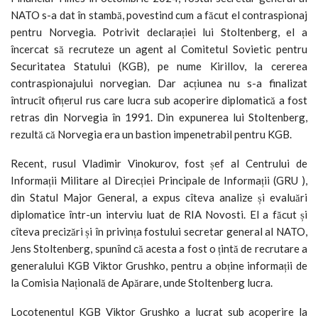
NATO s-a dat în stambă, povestind cum a făcut el contraspionaj
pentru Norvegia. Potrivit declarației lui Stoltenberg, el a
încercat să recruteze un agent al Comitetul Sovietic pentru
Securitatea Statului (KGB), pe nume Kirillov, la cererea
contraspionajului norvegian. Dar acțiunea nu s-a finalizat
întrucît ofițerul rus care lucra sub acoperire diplomatică a fost
retras din Norvegia în 1991. Din expunerea lui Stoltenberg,
rezultă că Norvegia era un bastion impenetrabil pentru KGB.
Recent, rusul Vladimir Vinokurov, fost șef al Centrului de
Informații Militare al Direcției Principale de Informații (GRU ),
din Statul Major General, a expus cîteva analize și evaluări
diplomatice într-un interviu luat de RIA Novosti. El a făcut și
cîteva precizări și în privința fostului secretar general al NATO,
Jens Stoltenberg, spunînd că acesta a fost o țintă de recrutare a
generalului KGB Viktor Grushko, pentru a obține informații de
la Comisia Națională de Apărare, unde Stoltenberg lucra.
Locotenentul KGB Viktor Grushko a lucrat sub acoperire la