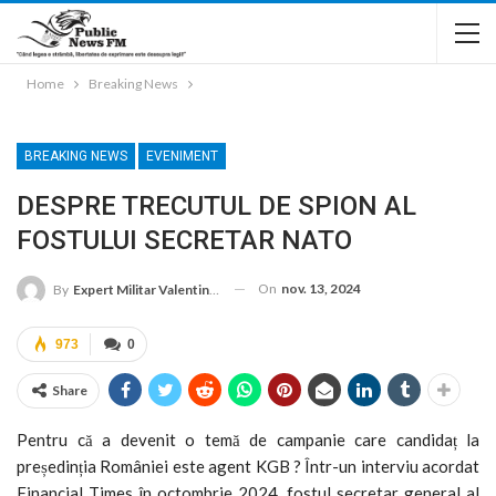
Home
Breaking News
BREAKING NEWS
EVENIMENT
DESPRE TRECUTUL DE SPION AL
FOSTULUI SECRETAR NATO
On
nov. 13, 2024
By
Expert Militar Valentin Vasilescu
973
0
Share
Pentru că a devenit o temă de campanie care candidaț la
președinția României este agent KGB ? Într-un interviu acordat
Financial Times în octombrie 2024, fostul secretar general al