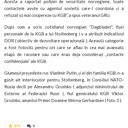
Acesta a raportat poliției de securitate norvegiene, toate
contactele avute cu agentul sovietic care-l coordona și a
refuzat să mai coopereze cu KGB”, a spus veteranul GRU.
După cum a scris cotidianul norvegian ”Dagbladet”, fișei
personale de la KGB a lui Stoltenberg i s-a atribuit indicativul
DOR ( obiectiv de dezvoltare operațională ). Această categorie
a fost folosită pentru cei care se aflau în cea mai avansată
etapă de racolare sau care erau deja considerați „contacte
confidențiale” ale KGB.
Glumețul președinte rus Vladimir Putin, și el din familia KGB, n-a
găsit alt interlocutor pentru Stoltenberg, în Consiliul NATO-
Rusia decît pe Alexandru Grushko ( adjunctul mininstrului de
Externe al Federației Ruse ), fiul generalului KGB Viktor
Grushko, amantul Primei Doamne Werna Gerhardsen ( foto 3 ).
973
0