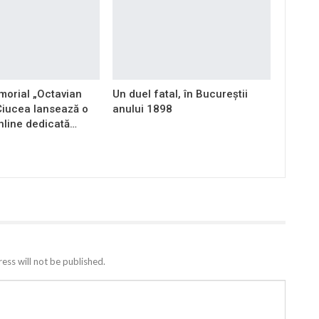
orial „Octavian
Un duel fatal, în Bucureştii
Ciucea lansează o
anului 1898
nline dedicată…
ess will not be published.