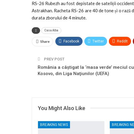
RS-26 Rubezh au fost depistate de sateliții occident
Astrakhan. Racheta RS-26 are 40 de tone și o rază de
durata zborului de 4 minute.
Casa Alba
Share
Facebook
Twitter
ReddIt
Tumblr
Telegram
VK
PREV POST
România a câştigat la ‘masa verde’ meciul cu
Kosovo, din Liga Naţiunilor (UEFA)
You Might Also Like
BREAKING NEWS
BREAKING N