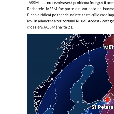
JASSM, dar nu rezolvaseră problema integrării aces
Rachetele JASSM fac parte din varianta de înarmar
Biden a ridicat pe repede-nainte restricţiile care î
lovi în adâncimea teritoriului Rusiei. Această categ
croazieră JASSM ( harta 2 ).