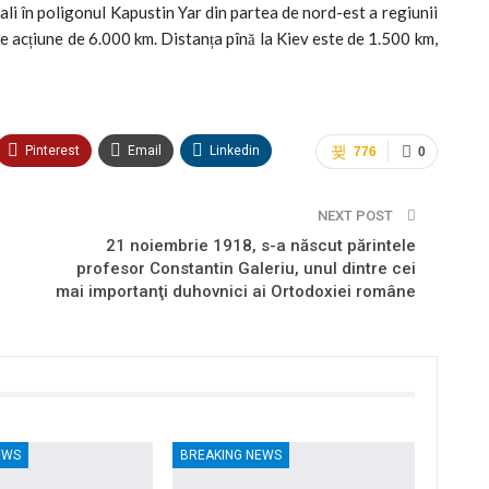
ali în poligonul Kapustin Yar din partea de nord-est a regiunii
 acțiune de 6.000 km. Distanța pînă la Kiev este de 1.500 km,
Pinterest
Email
Linkedin
776
0
NEXT POST
21 noiembrie 1918, s-a născut părintele
profesor Constantin Galeriu, unul dintre cei
mai importanţi duhovnici ai Ortodoxiei române
EWS
BREAKING NEWS