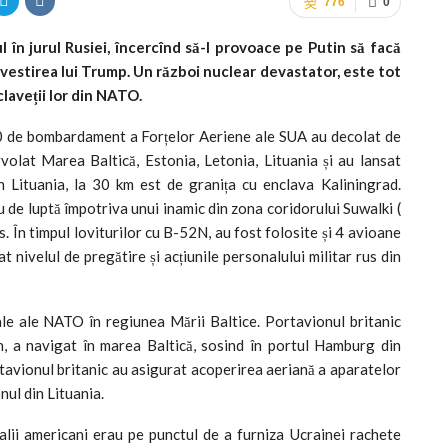
776
0
l în jurul Rusiei, încercînd să-l provoace pe Putin să facă
investirea lui Trump. Un război nuclear devastator, este tot
claveții lor din NATO.
0 de bombardament a Forțelor Aeriene ale SUA au decolat de
volat Marea Baltică, Estonia, Letonia, Lituania și au lansat
 Lituania, la 30 km est de granița cu enclava Kaliningrad.
de luptă împotriva unui inamic din zona coridorului Suwalki (
. În timpul loviturilor cu B-52N, au fost folosite și 4 avioane
 nivelul de pregătire și acțiunile personalului militar rus din
ale ale NATO în regiunea Mării Baltice. Portavionul britanic
, a navigat în marea Baltică, sosind în portul Hamburg din
avionul britanic au asigurat acoperirea aeriană a aparatelor
ul din Lituania.
alii americani erau pe punctul de a furniza Ucrainei rachete