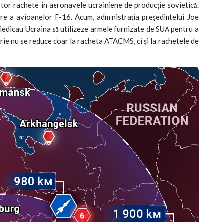
tor rachete în aeronavele ucrainiene de producție sovietică.
e a avioanelor F-16. Acum, administraţia preşedintelui Joe
mpiedicau Ucraina să utilizeze armele furnizate de SUA pentru a
orie nu se reduce doar la racheta ATACMS, ci și la rachetele de