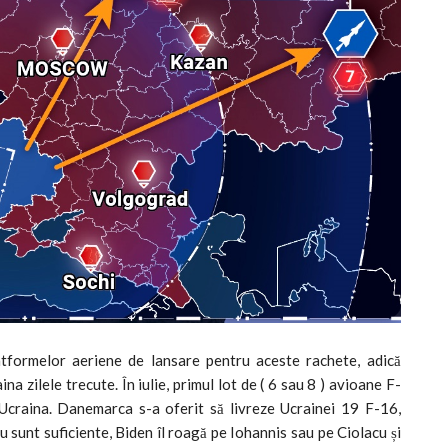
tformelor aeriene de lansare pentru aceste rachete, adică
a zilele trecute. În iulie, primul lot de ( 6 sau 8 ) avioane F-
Ucraina. Danemarca s-a oferit să livreze Ucrainei 19 F-16,
 sunt suficiente, Biden îl roagă pe Iohannis sau pe Ciolacu și