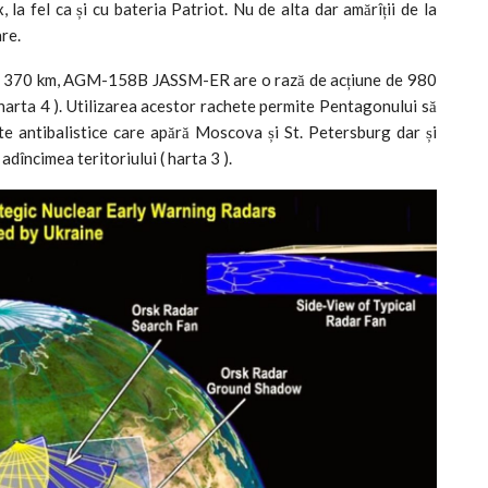
a fel ca și cu bateria Patriot. Nu de alta dar amărîții de la
re.
e 370 km, AGM-158B JASSM-ER are o rază de acțiune de 980
arta 4 ). Utilizarea acestor rachete permite Pentagonului să
te antibalistice care apără Moscova și St. Petersburg dar și
adîncimea teritoriului ( harta 3 ).