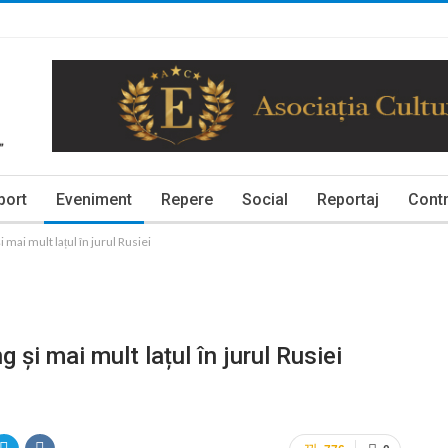
port
Eveniment
Repere
Social
Reportaj
Contr
 mai mult lațul în jurul Rusiei
 și mai mult lațul în jurul Rusiei