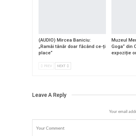
(AUDIO) Mircea Baniciu:
Muzeul Mem
„Ramâi tânăr doar făcând ce-ți
Goga” din 
place”
expoziție o
PREV
NEXT
Leave A Reply
Your email addr