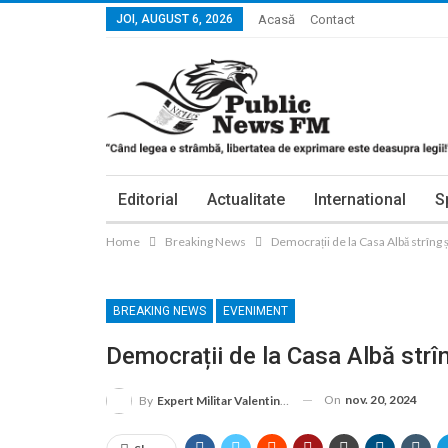
JOI, AUGUST 6, 2026
Acasă
Contact
Editorial
Actualitate
International
S
Home
Breaking News
Democrații de la Casa Albă strîng și
BREAKING NEWS
EVENIMENT
Democrații de la Casa Albă strîng
On
nov. 20, 2024
By
Expert Militar Valentin Vasilescu