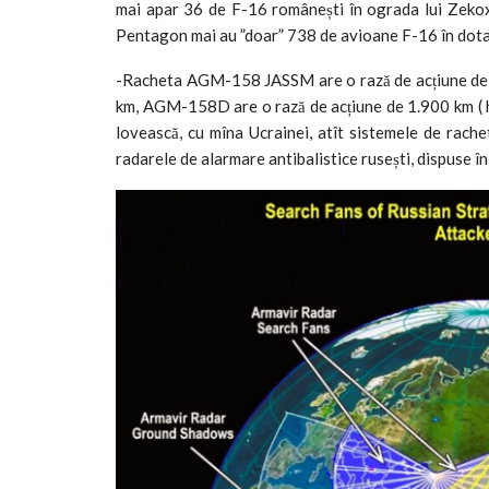
mai apar 36 de F-16 românești în ograda lui Zekox, l
Pentagon mai au ”doar” 738 de avioane F-16 în dota
-Racheta AGM-158 JASSM are o rază de acțiune d
km, AGM-158D are o rază de acțiune de 1.900 km ( h
lovească, cu mîna Ucrainei, atît sistemele de rache
radarele de alarmare antibalistice rusești, dispuse în 