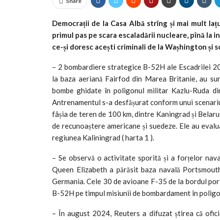
Share
Democrații de la Casa Albă strîng și mai mult lațu
primul pas pe scara escaladării nucleare, pînă la 
ce-și doresc acești criminali de la Wașhington și s
– 2 bombardiere strategice B-52H ale Escadrilei 2
la baza aeriană Fairfod din Marea Britanie, au sur
bombe ghidate în poligonul militar Kazlu-Ruda din
Antrenamentul s-a desfășurat conform unui scenariu 
fâșia de teren de 100 km, dintre Kaningrad și Belarus
de recunoaștere americane și suedeze. Ele au evaluat
regiunea Kaliningrad ( harta 1 ).
– Se observă o activitate sporită și a forțelor nav
Queen Elizabeth a părăsit baza navală Portsmouth
Germania. Cele 30 de avioane F-35 de la bordul port
B-52H pe timpul misiunii de bombardament în poligon
– În august 2024, Reuters a difuzat știrea că ofici