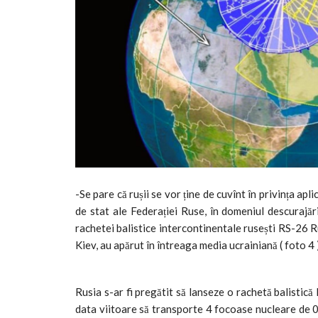
-Se pare că rușii se vor ține de cuvînt în privința apl
de stat ale Federației Ruse, în domeniul descurajări
rachetei balistice intercontinentale rusești RS-26 R
Kiev, au apărut în întreaga media ucrainiană ( foto 4 )
Rusia s-ar fi pregătit să lanseze o rachetă balistic
data viitoare să transporte 4 focoase nucleare de 0