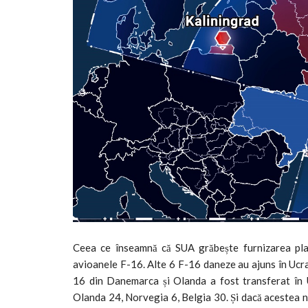
Ceea ce înseamnă că SUA grăbește furnizarea pla
avioanele F-16. Alte 6 F-16 daneze au ajuns în Ucrain
16 din Danemarca și Olanda a fost transferat în 
Olanda 24, Norvegia 6, Belgia 30. Și dacă acestea nu