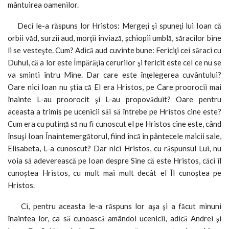
mântuirea oamenilor.
Deci le-a răspuns lor Hristos: Mergeţi şi spuneţi lui Ioan că
orbii văd, surzii aud, morţii înviază, şchiopii umblă, săracilor bine
li se vesteşte. Cum? Adică aud cuvinte bune: Fericiţi cei săraci cu
Duhul, că a lor este Împărăţia cerurilor şi fericit este cel ce nu se
va sminti întru Mine. Dar care este înţelegerea cuvântului?
Oare nici Ioan nu ştia că El era Hristos, pe Care proorocii mai
înainte L-au proorocit şi L-au propovăduit? Oare pentru
aceasta a trimis pe ucenicii săi să întrebe pe Hristos cine este?
Cum era cu putinţă să nu fi cunoscut el pe Hristos cine este, când
însuşi Ioan Înaintemergătorul, fiind încă în pântecele maicii sale,
Elisabeta, L-a cunoscut? Dar nici Hristos, cu răspunsul Lui, nu
voia să adeverească pe Ioan despre Sine că este Hristos, căci îl
cunoştea Hristos, cu mult mai mult decât el Îl cunoştea pe
Hristos.
Ci, pentru aceasta le-a răspuns lor aşa şi a făcut minuni
înaintea lor, ca să cunoască amândoi ucenicii, adică Andrei şi