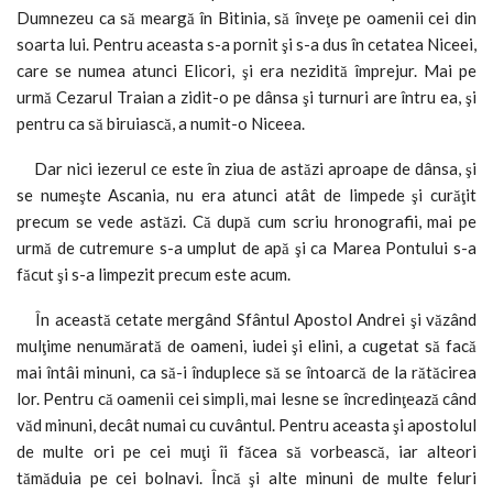
Dumnezeu ca să meargă în Bitinia, să înveţe pe oamenii cei din
soarta lui. Pentru aceasta s-a pornit şi s-a dus în cetatea Niceei,
care se numea atunci Elicori, şi era nezidită împrejur. Mai pe
urmă Cezarul Traian a zidit-o pe dânsa şi turnuri are întru ea, şi
pentru ca să biruiască, a numit-o Niceea.
Dar nici iezerul ce este în ziua de astăzi aproape de dânsa, şi
se numeşte Ascania, nu era atunci atât de limpede şi curăţit
precum se vede astăzi. Că după cum scriu hronografii, mai pe
urmă de cutremure s-a umplut de apă şi ca Marea Pontului s-a
făcut şi s-a limpezit precum este acum.
În această cetate mergând Sfântul Apostol Andrei şi văzând
mulţime nenumărată de oameni, iudei şi elini, a cugetat să facă
mai întâi minuni, ca să-i înduplece să se întoarcă de la rătăcirea
lor. Pentru că oamenii cei simpli, mai lesne se încredinţează când
văd minuni, decât numai cu cuvântul. Pentru aceasta şi apostolul
de multe ori pe cei muţi îi făcea să vorbească, iar alteori
tămăduia pe cei bolnavi. Încă şi alte minuni de multe feluri