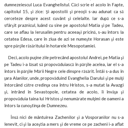
dumnezeiescul Luca Evanghelistul. Căci scrie el acolo în Fapte,
capitolul 15, şi zice: Şi apostolii şi preoţii s-au adunat ca să
cerceteze despre acest cuvânt şi celelalte. Iar după ce s-a
sfârşit praznicul, luând cu sine pe apostolul Matia şi pe Tadeu,
care se aflau la Ierusalim pentru aceeaşi pricină, s-au întors la
cetatea Edesa, care în ziua de azi se numeşte Horasan şi este
spre părţile răsăritului în hotarele Mesopotamiei.
Deci, acolo puţine zile petrecând apostolul Andrei, pe Matia şi
pe Tadeu i-a lăsat să propovăduiască în părţile acelea, iar el s-a
întors în părţile Mării Negre cele dinspre răsărit. Întâi s-a dus în
ţara Alanilor, unde, propovăduind Evanghelia Darului şi pe mulţi
întorcând către credinţa cea întru Hristos, s-a mutat la Avazgi
şi, intrând în Sevastopole, cetatea de acolo, îi învăţa şi
propovăduia taina lui Hristos şi nenumărate mulţimi de oameni a
întors la cunoştinţa de Dumnezeu.
Însă nici de mântuirea Zachenilor şi a Vosporanilor nu s-a
lenevit, ci şi la aceştia a mers şi de vreme ce pe zacheni i-a aflat