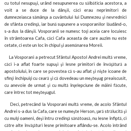
cu totul nesupuşi, urând nesupunerea cu sălbăticia acestora, a
voit a se duce de la dânşii, căci erau neprimitori de
dumnezeiasca sămânţa a cuvântului lui Dumnezeu şi nevrednici
de sfânta credinţă, iar bună supunere a vosporanilor lăudând-o,
s-a dus la dânşii. Vosporanii se numesc toţi aceia care locuiesc
în strâmtoarea Cafa, căci Cafa aceasta de care auzim nu este
cetate, ci este un loc în chipul şi asemănarea Moreii.
La Vosporani a petrecut Sfântul Apostol Andrei multă vreme,
căci i-a aflat foarte supuşi şi lesne primitori de învăţătură a
apostolului, în care se povestea că s-au aflat şi nişte icoane de
sfinţi închipuiţi cu ceară şi că dovedeau un meşteşug preaiscusit,
cu anevoie de urmat şi cu multă înţelepciune de mâini făcute,
care întrec tot meşteşugul.
Deci, petrecând la Vosporani multă vreme, de acolo Sfântul
Andrei s-a dus la Cafa, care se numeşte Herson, ţară strălucită şi
cu mulţi oameni, deşi întru credinţă sănătoasă, nu lesne înfiptă, ci
către alte învăţături lesne primitoare aflându-se. Acolo intrând