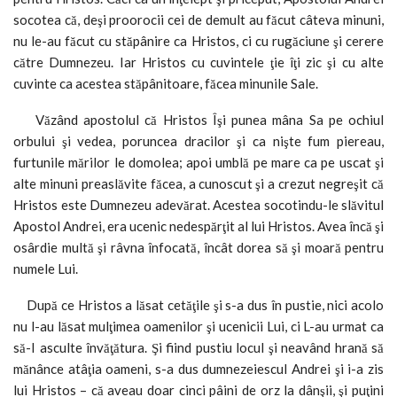
socotea că, deşi proorocii cei de demult au făcut câteva minuni,
nu le-au făcut cu stăpânire ca Hristos, ci cu rugăciune şi cerere
către Dumnezeu. Iar Hristos cu cuvintele ţie îţi zic şi cu alte
cuvinte ca acestea stăpânitoare, făcea minunile Sale.
Văzând apostolul că Hristos Îşi punea mâna Sa pe ochiul
orbului şi vedea, poruncea dracilor şi ca nişte fum piereau,
furtunile mărilor le domolea; apoi umblă pe mare ca pe uscat şi
alte minuni preaslăvite făcea, a cunoscut şi a crezut negreşit că
Hristos este Dumnezeu adevărat. Acestea socotindu-le slăvitul
Apostol Andrei, era ucenic nedespărţit al lui Hristos. Avea încă şi
osârdie multă şi râvna înfocată, încât dorea să şi moară pentru
numele Lui.
După ce Hristos a lăsat cetăţile şi s-a dus în pustie, nici acolo
nu l-au lăsat mulţimea oamenilor şi ucenicii Lui, ci L-au urmat ca
să-I asculte învăţătura. Şi fiind pustiu locul şi neavând hrană să
mănânce atâţia oameni, s-a dus dumnezeiescul Andrei şi i-a zis
lui Hristos – că aveau doar cinci pâini de orz la dânşii, şi puţini