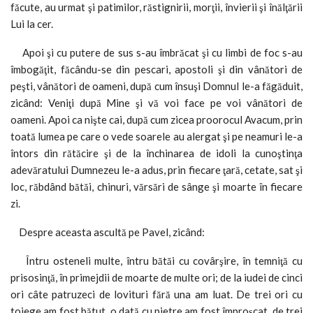
făcute, au urmat şi patimilor, răstignirii, morţii, învierii şi înălţării
Lui la cer.
Apoi şi cu putere de sus s-au îmbrăcat şi cu limbi de foc s-au
îmbogăţit, făcându-se din pescari, apostoli şi din vânători de
peşti, vânători de oameni, după cum însuşi Domnul le-a făgăduit,
zicând: Veniţi după Mine şi vă voi face pe voi vânători de
oameni. Apoi ca nişte cai, după cum zicea proorocul Avacum, prin
toată lumea pe care o vede soarele au alergat şi pe neamuri le-a
întors din rătăcire şi de la închinarea de idoli la cunoştinţa
adevăratului Dumnezeu le-a adus, prin fiecare ţară, cetate, sat şi
loc, răbdând bătăi, chinuri, vărsări de sânge şi moarte în fiecare
zi.
Despre aceasta ascultă pe Pavel, zicând:
Întru osteneli multe, întru bătăi cu covârşire, în temniţă cu
prisosinţă, în primejdii de moarte de multe ori; de la iudei de cinci
ori câte patruzeci de lovituri fără una am luat. De trei ori cu
toiege am fost bătut, o dată cu pietre am fost împroşcat, de trei