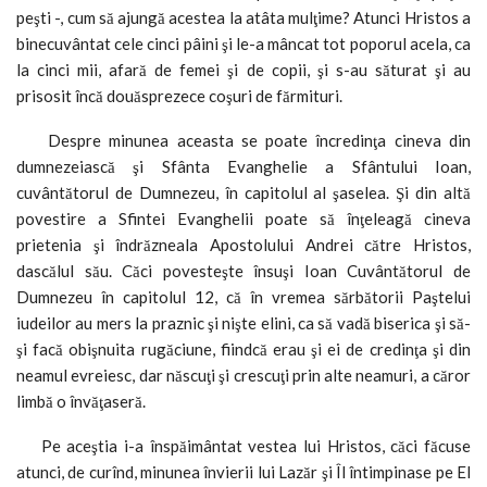
peşti -, cum să ajungă acestea la atâta mulţime? Atunci Hristos a
binecuvântat cele cinci pâini şi le-a mâncat tot poporul acela, ca
la cinci mii, afară de femei şi de copii, şi s-au săturat şi au
prisosit încă douăsprezece coşuri de fărmituri.
Despre minunea aceasta se poate încredinţa cineva din
dumnezeiască şi Sfânta Evanghelie a Sfântului Ioan,
cuvântătorul de Dumnezeu, în capitolul al şaselea. Şi din altă
povestire a Sfintei Evanghelii poate să înţeleagă cineva
prietenia şi îndrăzneala Apostolului Andrei către Hristos,
dascălul său. Căci povesteşte însuşi Ioan Cuvântătorul de
Dumnezeu în capitolul 12, că în vremea sărbătorii Paştelui
iudeilor au mers la praznic şi nişte elini, ca să vadă biserica şi să-
şi facă obişnuita rugăciune, fiindcă erau şi ei de credinţa şi din
neamul evreiesc, dar născuţi şi crescuţi prin alte neamuri, a căror
limbă o învăţaseră.
Pe aceştia i-a înspăimântat vestea lui Hristos, căci făcuse
atunci, de curînd, minunea învierii lui Lazăr şi Îl întimpinase pe El