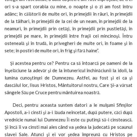
ori s-a spart corabia cu mine, o noapte şi o zi am fost întru
adânc; în călătorii de multe ori, în primejdii în râuri, în primejdii
de la tâlhari, în primejdii de la cei de un neam, în primejdii de la
neamuri, în primejdii prin cetăţi, în primejdii prin pustietăţi, în
primejdii pe mare, în primejdii între fraţii cei mincinoşi. Întru
osteneală şi în trudă, în privegheri de multe ori, în foame şi în
sete; în postiri de multe ori, în frig şi fără haine”.
Şi acestea pentru ce? Pentru ca să întoarcă pe oameni de la
înşelăciune la adevăr şi de la întunericul închinăciunii la idoli, la
lumina cunoştinţei de Dumnezeu. Astfel, au fost şi ei ca şi
dascălul lor, Iisus Hristos, Mântuitorul nostru, Care Şi-a vărsat
sângele Său pe Cruce pentru mântuirea noastră.
Deci, pentru aceasta suntem datori a le mulţumi Sfinţilor
Apostoli, a-i cinsti şi a-i lăuda neîncetat, după putere, căci după
vrednicie numai lui Dumnezeu Îi este cu putinţă să-i cinstească.
Şi încă îi va cinsti mai ales când va şedea la judecată pe scaunul
slavei Sale. Atunci şi ei vor şedea împreună cu Hristos pe