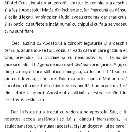
Sfintei Cruci, îndată s-au zdrobit legăturile, temniţa s-a deschis
şi a ieşit Apostolul Matia din închisoare, iar împreună cu dânsul
şi ceilalţi legaţi. Iar sinopienii iudei aveau credinţă, dar erau cruzi
şi sălbatici cu sufletele încât numai cu chipul şi cu faţa se vedeau
că nu sunt fiare.
Deci auzind că Apostolul a zdrobit legăturile şi a deschis
temniţa, adunându-se toţi, voiau să vadă casa în care găzduia el.
Unii, privindu-l cu cruzime şi cu nemilostivire, îl târau de
picioare, alţii îl trăgeau de mâini şi-l tăvăleau prin ţarina. Alţii, cu
dinţii ca nişte fiare sălbatice îl muşcau, cu lemne îl băteau, cu
pietre îl loveau, şi fiecare dădea cu orice apuca. Mai pe urmă
socotind că a murit din chinuirea cea multă, l-au aruncat afară
din cetate la gunoi. Apostolul a pătimit acestea, urmând lui
Hristos, dascălul său.
Dar Hristos nu a trecut cu vederea pe apostolul Său, ci în
noaptea aceea arătându-i-se lui şi dându-i îndrăzneală, l-a
sculat sănătos. Şi nu numai această, ci şi un deget al lui pe care îl