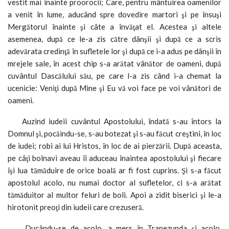
vestit mai înainte proorocii; Care, pentru mântuirea oamenilor
a venit în lume, aducând spre dovedire martori şi pe însuşi
Mergătorul înainte şi câte a învăţat el. Acestea şi altele
asemenea, după ce le-a zis către dânşii şi după ce a scris
adevărata credinţă în sufletele lor şi după ce i-a adus pe dânşii în
mrejele sale, în acest chip s-a arătat vânător de oameni, după
cuvântul Dascălului său, pe care l-a zis când i-a chemat la
ucenicie: Veniţi după Mine şi Eu vă voi face pe voi vânători de
oameni.
Auzind iudeii cuvântul Apostolului, îndată s-au întors la
Domnul şi, pocăindu-se, s-au botezat şi s-au făcut creştini, în loc
de iudei; robi ai lui Hristos, în loc de ai pierzării. După aceasta,
pe câţi bolnavi aveau îi aduceau înaintea apostolului şi fiecare
îşi lua tămăduire de orice boală ar fi fost cuprins. Şi s-a făcut
apostolul acolo, nu numai doctor al sufletelor, ci s-a arătat
tămăduitor al multor feluri de boli. Apoi a zidit biserici şi le-a
hirotonit preoţi din iudeii care crezuseră.
Ducându-se de acolo, a mers în Trapezunda şi acolo,