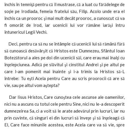
închis în temniţă pentru că îl mustrase, că a luat cu fărădelege de
soţie pe Irodiada, femeia fratelui său, Filip. Acolo unde era el
închis ca un prooroc şi mai mult decât prooroc, a cunoscut că va
fi omorât de Irod, iar ucenicii lui vor rămâne iarăşi întru
întunericul Legii Vechi.
Deci, pentru ca să nu se întâmple că ucenicii lui să rămână fără
să cunoască desăvârşit că Hristos este Dumnezeu, Sfântul Ioan
Botezătorul a ales pe doi din ucenicii săi, care erau mai înalţi cu
înţelepciunea. Adică pe slăvitul şi cinstitul Andrei şi pe altul pe
care l-am pomenit mai înainte şi i-a trimis la Hristos să-L
întrebe: Tu eşti Acela pentru Care au scris proorocii că are să
vie, sau pe altul vom aştepta?
Dar Iisus Hristos, Care cunoştea cele ascunse ale oamenilor,
nici nu a ascuns cu totul cele pentru Sine, nici nu le-a descoperit
dumnezeirea Sa, ci a voit să le arate adevărul prin lucruri, iar nu
prin cuvinte, că singuri ei din lucruri să înveţe şi să înţeleagă că
El, Care face minunile acestea, este Acela care va să vie, spre