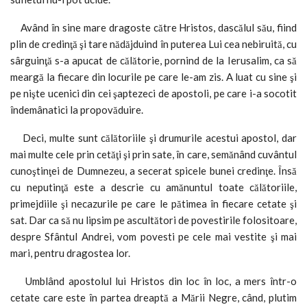
Având în sine mare dragoste către Hristos, dascălul său, fiind
plin de credinţă şi tare nădăjduind în puterea Lui cea nebiruită, cu
sârguinţă s-a apucat de călătorie, pornind de la Ierusalim, ca să
meargă la fiecare din locurile pe care le-am zis. A luat cu sine şi
pe nişte ucenici din cei şaptezeci de apostoli, pe care i-a socotit
îndemânatici la propovăduire.
Deci, multe sunt călătoriile şi drumurile acestui apostol, dar
mai multe cele prin cetăţi şi prin sate, în care, semănând cuvântul
cunoştinţei de Dumnezeu, a secerat spicele bunei credinţe. Însă
cu neputinţă este a descrie cu amănuntul toate călătoriile,
primejdiile şi necazurile pe care le pătimea în fiecare cetate şi
sat. Dar ca să nu lipsim pe ascultători de povestirile folositoare,
despre Sfântul Andrei, vom povesti pe cele mai vestite şi mai
mari, pentru dragostea lor.
Umblând apostolul lui Hristos din loc în loc, a mers într-o
cetate care este în partea dreaptă a Mării Negre, când, plutim