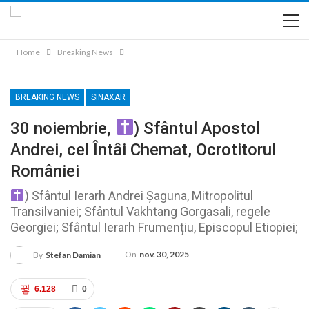
Home
Breaking News
BREAKING NEWS
SINAXAR
30 noiembrie,
) Sfântul Apostol
Andrei, cel Întâi Chemat, Ocrotitorul
României
) Sfântul Ierarh Andrei Șaguna, Mitropolitul
Transilvaniei; Sfântul Vakhtang Gorgasali, regele
Georgiei; Sfântul Ierarh Frumențiu, Episcopul Etiopiei;
On
nov. 30, 2025
By
Stefan Damian
6.128
0