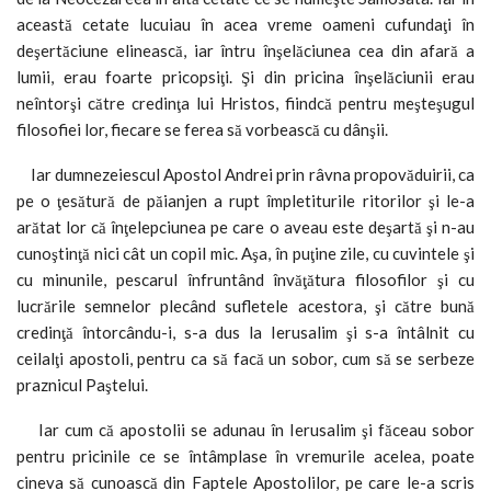
această cetate lucuiau în acea vreme oameni cufundaţi în
deşertăciune elinească, iar întru înşelăciunea cea din afară a
lumii, erau foarte pricopsiţi. Şi din pricina înşelăciunii erau
neîntorşi către credinţa lui Hristos, fiindcă pentru meşteşugul
filosofiei lor, fiecare se ferea să vorbească cu dânşii.
Iar dumnezeiescul Apostol Andrei prin râvna propovăduirii, ca
pe o ţesătură de păianjen a rupt împletiturile ritorilor şi le-a
arătat lor că înţelepciunea pe care o aveau este deşartă şi n-au
cunoştinţă nici cât un copil mic. Aşa, în puţine zile, cu cuvintele şi
cu minunile, pescarul înfruntând învăţătura filosofilor şi cu
lucrările semnelor plecând sufletele acestora, şi către bună
credinţă întorcându-i, s-a dus la Ierusalim şi s-a întâlnit cu
ceilalţi apostoli, pentru ca să facă un sobor, cum să se serbeze
praznicul Paştelui.
Iar cum că apostolii se adunau în Ierusalim şi făceau sobor
pentru pricinile ce se întâmplase în vremurile acelea, poate
cineva să cunoască din Faptele Apostolilor, pe care le-a scris