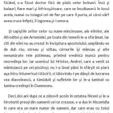
făcând, s-a făcut doctor fără de plată celor bolnavi. Încă şi
balauri, fiare mari şi înfricoşătoare, care se încuibaseră în locul
acela, numai cu toiagul cel de fier pe care îl purta, al cărui vârf
avea cruce înfiptă, îi izgonea şi-i omora.
Şi capiştile zeilor celor cu nume mincinoase, ale elinilor, ale
Afroditei şi ale Artemidei, pe toate din temelii le-a sfărâmat. Iar
citi din elini nu au crezut în învăţătura apostolului, umplându-se
de duh rău, săreau şi săltau, cărnurile îşi mâncau şi alte
nenumărate rele pătimeau, primind vrednică muncă pentru
necredinţa lor. Iar ucenicul lui Hristos, Andrei, care a venit să
mântuiască pe cei păcătoşi, nu i-a lăsat până în sfârşit să piară
aşa întru întunericul rătăcirii, ci izbăvindu-i pe dânşii de lucrarea
cea diavolească, a tămăduit şi sufletele lor şi le-a luminat cu
lumina credinţei în Dumnezeu.
Deci, doi ani după ce a zăbovit acolo în cetatea Niceei şi le-a
hirotonit preoţi din oamenii cei ce crezuse, s-a dus în Nicomidia
în care era un mare număr de oameni, dar care erau cu totul