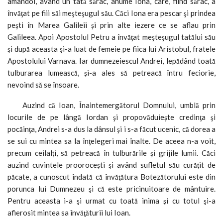
amândoi, având un tată sărac, anume Iona, care, fiind sărac, a
învăţat pe fiii săi meşteşugul său. Căci Iona era pescar şi prindea
peşti în Marea Galileii şi prin alte iezere ce se aflau prin
Galileea. Apoi Apostolul Petru a învăţat meşteşugul tatălui său
şi după aceasta şi-a luat de femeie pe fiica lui Aristobul, fratele
Apostolului Varnava. Iar dumnezeiescul Andrei, lepădând toată
tulburarea lumească, şi-a ales să petreacă întru feciorie,
nevoind să se însoare.
Auzind că Ioan, Înaintemergătorul Domnului, umblă prin
locurile de pe lângă Iordan şi propovăduieşte credinţa şi
pocăinţa, Andrei s-a dus la dânsul şi i s-a făcut ucenic, că dorea a
se sui cu mintea sa la înţelegeri mai înalte. De aceea n-a voit,
precum ceilalţi, să petreacă în tulburările şi grijile lumii. Căci
auzind cuvintele prooroceşti şi având sufletul său curăţit de
păcate, a cunoscut îndată că învăţătura Botezătorului este din
porunca lui Dumnezeu şi că este pricinuitoare de mântuire.
Pentru aceasta i-a şi urmat cu toată inima şi cu totul şi-a
afierosit mintea sa învăţăturii lui Ioan.