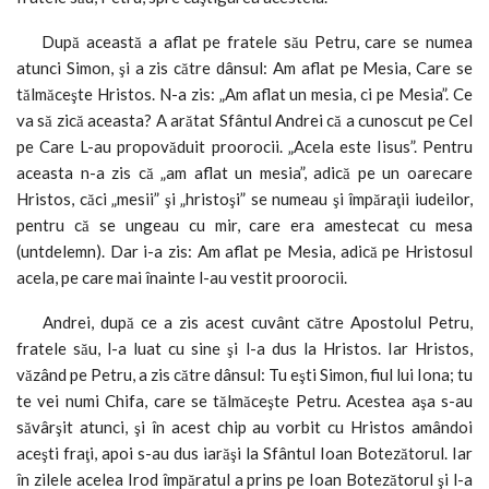
După această a aflat pe fratele său Petru, care se numea
atunci Simon, şi a zis către dânsul: Am aflat pe Mesia, Care se
tălmăceşte Hristos. N-a zis: „Am aflat un mesia, ci pe Mesia”. Ce
va să zică aceasta? A arătat Sfântul Andrei că a cunoscut pe Cel
pe Care L-au propovăduit proorocii. „Acela este Iisus”. Pentru
aceasta n-a zis că „am aflat un mesia”, adică pe un oarecare
Hristos, căci „mesii” şi „hristoşi” se numeau şi împăraţii iudeilor,
pentru că se ungeau cu mir, care era amestecat cu mesa
(untdelemn). Dar i-a zis: Am aflat pe Mesia, adică pe Hristosul
acela, pe care mai înainte l-au vestit proorocii.
Andrei, după ce a zis acest cuvânt către Apostolul Petru,
fratele său, l-a luat cu sine şi l-a dus la Hristos. Iar Hristos,
văzând pe Petru, a zis către dânsul: Tu eşti Simon, fiul lui Iona; tu
te vei numi Chifa, care se tălmăceşte Petru. Acestea aşa s-au
săvârşit atunci, şi în acest chip au vorbit cu Hristos amândoi
aceşti fraţi, apoi s-au dus iarăşi la Sfântul Ioan Botezătorul. Iar
în zilele acelea Irod împăratul a prins pe Ioan Botezătorul şi l-a