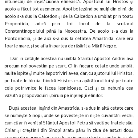
întunecaţi de înşelăciunea elinească. Apostolul lui Hristos şi
acolo a făcut tot asemenea. Apoi botezând pe mulţi din elini, de
acolo s-a dus la Calcedon şi de la Calcedon a umblat prin toată
Propontida, adică prin tot locul de la scutarul
Constantinopolului până la Neocastra. De acolo s-a dus la
Pontoiraclia, şi de aici s-a dus la cetatea Amastrida, care era
foarte mare, şi se afla în partea de răsărit a Mării Negre.
Dar în cetăţile acestea nu umbla Sfântul Apostol Andrei aşa
precum noi povestim pe scurt. Ci în fiecare cetate unde umblă,
multe ispite şi multe împotriviri avea, dar, cu ajutorul lui Hristos,
pe toate le biruia, fiindcă Hristos era apărătorul lui şi pe toate
cele potrivnice le făcea lesnicioase. Căci şi cu nebunia cea
văzută a propovăduirii, biruia pe înţelepţii elinilor.
După acestea, ieşind din Amastrida, s-a dus în altă cetate care
se numeşte Sinopi, unde se povesteşte în nişte cuvântări vechi,
cum că ar fi venit şi Sfântul Apostol Petru să vadă pe fratele său.
Chiar şi creştinii din Sinopi arată până în ziua de astăzi două
scaune de marmură, pe care le au în mare cinste şi evlavie, şi zic