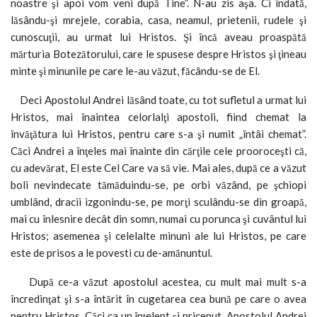
noastre şi apoi vom veni după Tine”. N-au zis aşa. Ci îndată,
lăsându-şi mrejele, corabia, casa, neamul, prietenii, rudele şi
cunoscuţii, au urmat lui Hristos. Şi încă aveau proaspătă
mărturia Botezătorului, care le spusese despre Hristos şi ţineau
minte şi minunile pe care le-au văzut, făcându-se de El.
Deci Apostolul Andrei lăsând toate, cu tot sufletul a urmat lui
Hristos, mai înaintea celorlalţi apostoli, fiind chemat la
învăţătura lui Hristos, pentru care s-a şi numit „întâi chemat”.
Căci Andrei a înţeles mai înainte din cărţile cele prooroceşti că,
cu adevărat, El este Cel Care va să vie. Mai ales, după ce a văzut
boli nevindecate tămăduindu-se, pe orbi văzând, pe şchiopi
umblând, dracii izgonindu-se, pe morţi sculându-se din groapă,
mai cu înlesnire decât din somn, numai cu porunca şi cuvântul lui
Hristos; asemenea şi celelalte minuni ale lui Hristos, pe care
este de prisos a le povesti cu de-amănuntul.
După ce-a văzut apostolul acestea, cu mult mai mult s-a
încredinţat şi s-a întărit în cugetarea cea bună pe care o avea
pentru Hristos. Căci ca un înţelept şi priceput, Apostolul Andrei