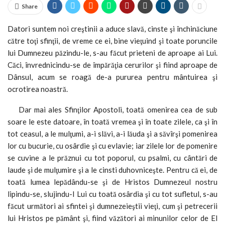
Share
Datori suntem noi creştinii a aduce slavă, cinste şi închinăciune
către toţi sfinţii, de vreme ce ei, bine vieţuind şi toate poruncile
lui Dumnezeu păzindu-le, s-au făcut prieteni de aproape ai Lui.
Căci, învrednicindu-se de împărăţia cerurilor şi fiind aproape de
Dânsul, acum se roagă de-a pururea pentru mântuirea şi
ocrotirea noastră.
Dar mai ales Sfinţilor Apostoli, toată omenirea cea de sub
soare le este datoare, în toată vremea şi în toate zilele, ca şi în
tot ceasul, a le mulţumi, a-i slăvi, a-i lăuda şi a săvîrşi pomenirea
lor cu bucurie, cu osârdie şi cu evlavie; iar zilele lor de pomenire
se cuvine a le prăznui cu tot poporul, cu psalmi, cu cântări de
laude şi de mulţumire şi a le cinsti duhovniceşte. Pentru că ei, de
toată lumea lepădându-se şi de Hristos Dumnezeul nostru
lipindu-se, slujindu-I Lui cu toată osârdia şi cu tot sufletul, s-au
făcut următori ai sfintei şi dumnezeieştii vieţi, cum şi petrecerii
lui Hristos pe pământ şi, fiind văzători ai minunilor celor de El