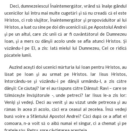
Deci, dumnezeiescul Înaintemergător, vrând să înalţe gândul
ucenicilor lui întru mai multe cugetări şi să nu creadă că el este
Hristos, ci rob slujitor, Înaintemergător şi propovăduitor al lui
Hristos, a luat cu sine pe doi din ucenicii săi, pe Apostolul Andrei
şi pe un altul, care zic unii că ar fi cuvântătorul de Dumnezeu
Ioan, şi a mers cu dânşii acolo unde se afla atunci Hristos. Şi
văzându-l pe El, a zis: Iată mielul lui Dumnezeu, Cel ce ridică
păcatele lumii.
Auzind aceşti doi ucenici mărturia lui Ioan pentru Hristos, au
lăsat pe Ioan şi au urmat pe Hristos. Iar Iisus Hristos,
întorcându-se şi văzându-i pe dânşii urmându-l, a zis către
dânşii: Ce căutaţi? Iar ei au răspuns către Dânsul: Ravi – care se
tălmăceşte învăţătorule -, unde petreci? Iar Iisus le-a zis lor:
Veniţi şi vedeţi. Deci au venit şi au văzut unde petrecea şi au
rămas în acea zi acolo, căci era ceasul al zecelea. Însă vedeţi
bună voire a Sfântului Apostol Andrei? Căci după ce a aflat el
comoara, n-a voit să o aibă numai el singur, ci a chemat şi pe
fratele său, Petru, spre câştigarea acesteia.