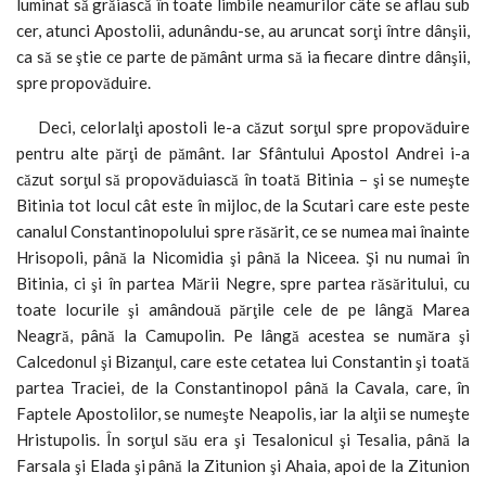
luminat să grăiască în toate limbile neamurilor câte se aflau sub
cer, atunci Apostolii, adunându-se, au aruncat sorţi între dânşii,
ca să se ştie ce parte de pământ urma să ia fiecare dintre dânşii,
spre propovăduire.
Deci, celorlalţi apostoli le-a căzut sorţul spre propovăduire
pentru alte părţi de pământ. Iar Sfântului Apostol Andrei i-a
căzut sorţul să propovăduiască în toată Bitinia – şi se numeşte
Bitinia tot locul cât este în mijloc, de la Scutari care este peste
canalul Constantinopolului spre răsărit, ce se numea mai înainte
Hrisopoli, până la Nicomidia şi până la Niceea. Şi nu numai în
Bitinia, ci şi în partea Mării Negre, spre partea răsăritului, cu
toate locurile şi amândouă părţile cele de pe lângă Marea
Neagră, până la Camupolin. Pe lângă acestea se număra şi
Calcedonul şi Bizanţul, care este cetatea lui Constantin şi toată
partea Traciei, de la Constantinopol până la Cavala, care, în
Faptele Apostolilor, se numeşte Neapolis, iar la alţii se numeşte
Hristupolis. În sorţul său era şi Tesalonicul şi Tesalia, până la
Farsala şi Elada şi până la Zitunion şi Ahaia, apoi de la Zitunion