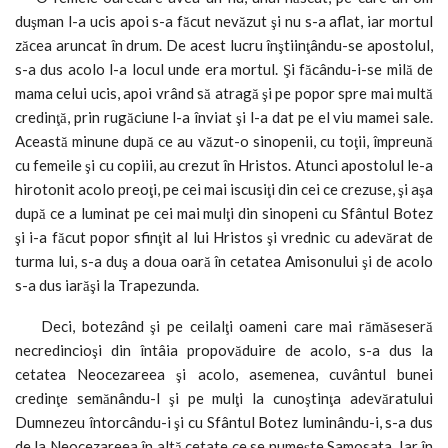
duşman l-a ucis apoi s-a făcut nevăzut şi nu s-a aflat, iar mortul
zăcea aruncat în drum. De acest lucru înştiinţându-se apostolul,
s-a dus acolo l-a locul unde era mortul. Şi făcându-i-se milă de
mama celui ucis, apoi vrând să atragă şi pe popor spre mai multă
credinţă, prin rugăciune l-a înviat şi l-a dat pe el viu mamei sale.
Această minune după ce au văzut-o sinopenii, cu toţii, împreună
cu femeile şi cu copiii, au crezut în Hristos. Atunci apostolul le-a
hirotonit acolo preoţi, pe cei mai iscusiţi din cei ce crezuse, şi aşa
după ce a luminat pe cei mai mulţi din sinopeni cu Sfântul Botez
şi i-a făcut popor sfinţit al lui Hristos şi vrednic cu adevărat de
turma lui, s-a duş a doua oară în cetatea Amisonului şi de acolo
s-a dus iarăşi la Trapezunda.
Deci, botezând şi pe ceilalţi oameni care mai rămăseseră
necredincioşi din întâia propovăduire de acolo, s-a dus la
cetatea Neocezareea şi acolo, asemenea, cuvântul bunei
credinţe semănându-l şi pe mulţi la cunoştinţa adevăratului
Dumnezeu întorcându-i şi cu Sfântul Botez luminându-i, s-a dus
de la Neocezareea în altă cetate ce se numeşte Samosata. Iar în