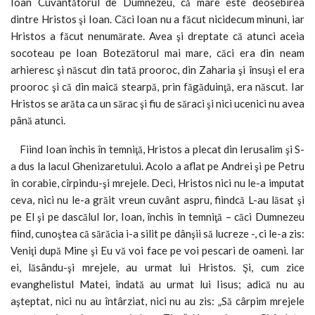
Ioan Cuvântătorul de Dumnezeu, că mare este deosebirea
dintre Hristos şi Ioan. Căci Ioan nu a făcut nicidecum minuni, iar
Hristos a făcut nenumărate. Avea şi dreptate că atunci aceia
socoteau pe Ioan Botezătorul mai mare, căci era din neam
arhieresc şi născut din tată prooroc, din Zaharia şi însuşi el era
prooroc şi că din maică stearpă, prin făgăduinţă, era născut. Iar
Hristos se arăta ca un sărac şi fiu de săraci şi nici ucenici nu avea
până atunci.
Fiind Ioan închis în temniţă, Hristos a plecat din Ierusalim şi S-
a dus la lacul Ghenizaretului. Acolo a aflat pe Andrei şi pe Petru
în corabie, cîrpindu-şi mrejele. Deci, Hristos nici nu le-a imputat
ceva, nici nu le-a grăit vreun cuvânt aspru, fiindcă L-au lăsat şi
pe El şi pe dascălul lor, Ioan, închis în temniţă – căci Dumnezeu
fiind, cunoştea că sărăcia i-a silit pe dânşii să lucreze -, ci le-a zis:
Veniţi după Mine şi Eu vă voi face pe voi pescari de oameni. Iar
ei, lăsându-şi mrejele, au urmat lui Hristos. Şi, cum zice
evanghelistul Matei, îndată au urmat lui Iisus; adică nu au
aşteptat, nici nu au întârziat, nici nu au zis: „Să cârpim mrejele