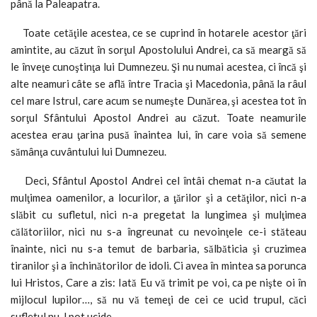
până la Paleapatra.
Toate cetăţile acestea, ce se cuprind în hotarele acestor ţări
amintite, au căzut în sorţul Apostolului Andrei, ca să meargă să
le înveţe cunoştinţa lui Dumnezeu. Şi nu numai acestea, ci încă şi
alte neamuri câte se află între Tracia şi Macedonia, până la râul
cel mare Istrul, care acum se numeşte Dunărea, şi acestea tot în
sorţul Sfântului Apostol Andrei au căzut. Toate neamurile
acestea erau ţarina pusă înaintea lui, în care voia să semene
sămânţa cuvântului lui Dumnezeu.
Deci, Sfântul Apostol Andrei cel întâi chemat n-a căutat la
mulţimea oamenilor, a locurilor, a ţărilor şi a cetăţilor, nici n-a
slăbit cu sufletul, nici n-a pregetat la lungimea şi mulţimea
călătoriilor, nici nu s-a îngreunat cu nevoinţele ce-i stăteau
înainte, nici nu s-a temut de barbaria, sălbăticia şi cruzimea
tiranilor şi a închinătorilor de idoli. Ci avea în mintea sa porunca
lui Hristos, Care a zis: Iată Eu vă trimit pe voi, ca pe nişte oi în
mijlocul lupilor…, să nu vă temeţi de cei ce ucid trupul, căci
sufletul nu-l pot ucide.