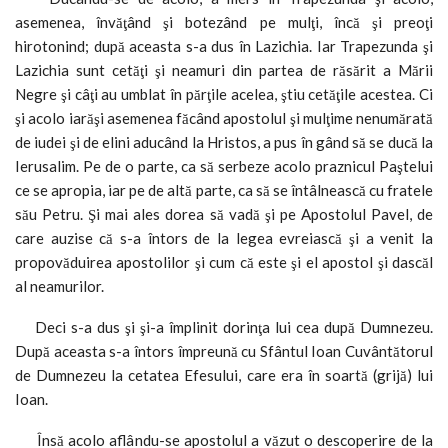
asemenea, învăţând şi botezând pe mulţi, încă şi preoţi
hirotonind; după aceasta s-a dus în Lazichia. Iar Trapezunda şi
Lazichia sunt cetăţi şi neamuri din partea de răsărit a Mării
Negre şi câţi au umblat în părţile acelea, ştiu cetăţile acestea. Ci
şi acolo iarăşi asemenea făcând apostolul şi mulţime nenumărată
de iudei şi de elini aducând la Hristos, a pus în gând să se ducă la
Ierusalim. Pe de o parte, ca să serbeze acolo praznicul Paştelui
ce se apropia, iar pe de altă parte, ca să se întâlnească cu fratele
său Petru. Şi mai ales dorea să vadă şi pe Apostolul Pavel, de
care auzise că s-a întors de la legea evreiască şi a venit la
propovăduirea apostolilor şi cum că este şi el apostol şi dascăl
al neamurilor.
Deci s-a dus şi şi-a împlinit dorinţa lui cea după Dumnezeu.
După aceasta s-a întors împreună cu Sfântul Ioan Cuvântătorul
de Dumnezeu la cetatea Efesului, care era în soartă (grijă) lui
Ioan.
Însă acolo aflându-se apostolul a văzut o descoperire de la