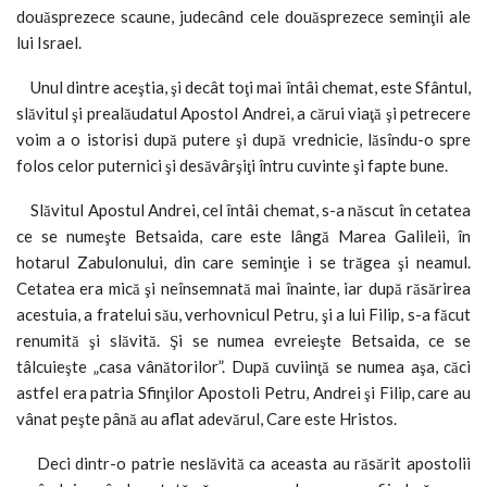
douăsprezece scaune, judecând cele douăsprezece seminţii ale
lui Israel.
Unul dintre aceştia, şi decât toţi mai întâi chemat, este Sfântul,
slăvitul şi prealăudatul Apostol Andrei, a cărui viaţă şi petrecere
voim a o istorisi după putere şi după vrednicie, lăsîndu-o spre
folos celor puternici şi desăvârşiţi întru cuvinte şi fapte bune.
Slăvitul Apostul Andrei, cel întâi chemat, s-a născut în cetatea
ce se numeşte Betsaida, care este lângă Marea Galileii, în
hotarul Zabulonului, din care seminţie i se trăgea şi neamul.
Cetatea era mică şi neînsemnată mai înainte, iar după răsărirea
acestuia, a fratelui său, verhovnicul Petru, şi a lui Filip, s-a făcut
renumită şi slăvită. Şi se numea evreieşte Betsaida, ce se
tâlcuieşte „casa vânătorilor”. După cuviinţă se numea aşa, căci
astfel era patria Sfinţilor Apostoli Petru, Andrei şi Filip, care au
vânat peşte până au aflat adevărul, Care este Hristos.
Deci dintr-o patrie neslăvită ca aceasta au răsărit apostolii