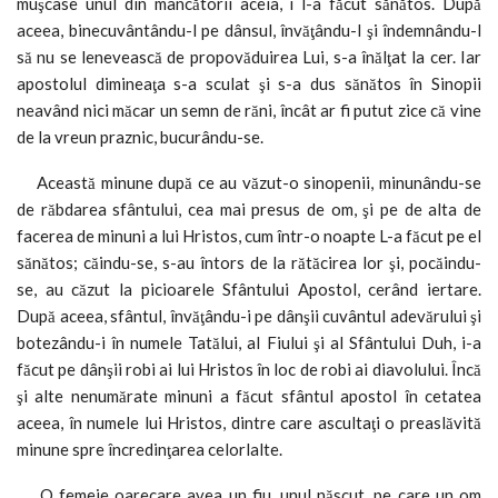
muşcase unul din mâncătorii aceia, i l-a făcut sănătos. După
aceea, binecuvântându-l pe dânsul, învăţându-l şi îndemnându-l
să nu se lenevească de propovăduirea Lui, s-a înălţat la cer. Iar
apostolul dimineaţa s-a sculat şi s-a dus sănătos în Sinopii
neavând nici măcar un semn de răni, încât ar fi putut zice că vine
de la vreun praznic, bucurându-se.
Această minune după ce au văzut-o sinopenii, minunându-se
de răbdarea sfântului, cea mai presus de om, şi pe de alta de
facerea de minuni a lui Hristos, cum într-o noapte L-a făcut pe el
sănătos; căindu-se, s-au întors de la rătăcirea lor şi, pocăindu-
se, au căzut la picioarele Sfântului Apostol, cerând iertare.
După aceea, sfântul, învăţându-i pe dânşii cuvântul adevărului şi
botezându-i în numele Tatălui, al Fiului şi al Sfântului Duh, i-a
făcut pe dânşii robi ai lui Hristos în loc de robi ai diavolului. Încă
şi alte nenumărate minuni a făcut sfântul apostol în cetatea
aceea, în numele lui Hristos, dintre care ascultaţi o preaslăvită
minune spre încredinţarea celorlalte.
O femeie oarecare avea un fiu, unul născut, pe care un om