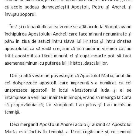
că acolo şedeau dumnezeieştii Apostoli, Petru şi Andrei, şi
învăţau poporul.
Încă şi o icoană din acea vreme se află acolo la Sinopi, având
închipuirea Apostolului Andrei, care face minuni nenumărate şi
până în ziua de astăzi întru slava lui Hristos şi întru cinstea
apostolului, ca să vadă creştinii că nu numai în vremea cât au
trăit apostolii au făcut minuni, ci şi după moarte pot să facă
asemenea minuni cu puterea lui Hristos, dascălul lor.
Dar şi altă veste ne povesteşte că Apostolul Matia, unul din
cei doisprezece apostoli, care împreună s-a numărat cu cei
unsprezece apostoli, în locul vânzătorului Iuda, şi el se
întâmplase a veni mai înainte în Sinopi, vrând să meargă la Cafa
să propovăduiască; iar sinopienii l-au prins şi l-au închis în
temniţă.
Deci mergând Apostolul Andrei acolo şi auzind că Apostolul
Matia este închis în temniţă, a făcut rugăciune şi, cu semnul