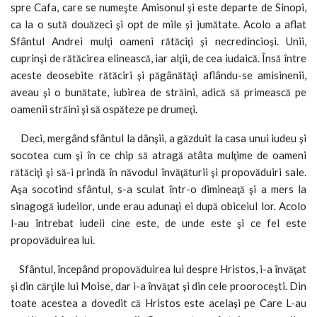
spre Cafa, care se numeşte Amisonul şi este departe de Sinopi,
ca la o sută douăzeci şi opt de mile şi jumătate. Acolo a aflat
Sfântul Andrei mulţi oameni rătăciţi şi necredincioşi. Unii,
cuprinşi de rătăcirea elinească, iar alţii, de cea iudaică. Însă între
aceste deosebite rătăciri şi păgânătăţi aflându-se amisinenii,
aveau şi o bunătate, iubirea de străini, adică să primească pe
oamenii străini şi să ospăteze pe drumeţi.
Deci, mergând sfântul la dânşii, a găzduit la casa unui iudeu şi
socotea cum şi în ce chip să atragă atâta mulţime de oameni
rătăciţi şi să-i prindă în năvodul învăţăturii şi propovăduiri sale.
Aşa socotind sfântul, s-a sculat într-o dimineaţă şi a mers la
sinagogă iudeilor, unde erau adunaţi ei după obiceiul lor. Acolo
l-au întrebat iudeii cine este, de unde este şi ce fel este
propovăduirea lui.
Sfântul, începând propovăduirea lui despre Hristos, i-a învăţat
şi din cărţile lui Moise, dar i-a învăţat şi din cele prooroceşti. Din
toate acestea a dovedit că Hristos este acelaşi pe Care L-au