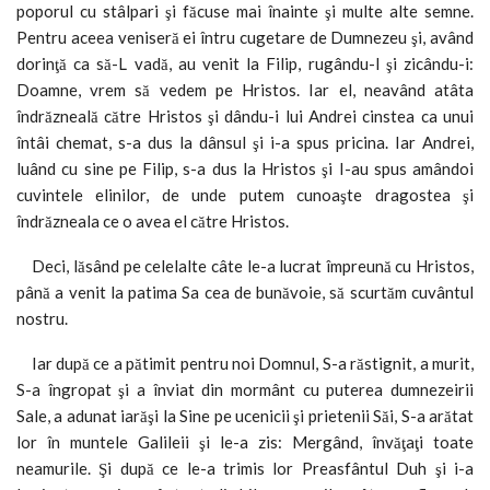
poporul cu stâlpari şi făcuse mai înainte şi multe alte semne.
Pentru aceea veniseră ei întru cugetare de Dumnezeu şi, având
dorinţă ca să-L vadă, au venit la Filip, rugându-l şi zicându-i:
Doamne, vrem să vedem pe Hristos. Iar el, neavând atâta
îndrăzneală către Hristos şi dându-i lui Andrei cinstea ca unui
întâi chemat, s-a dus la dânsul şi i-a spus pricina. Iar Andrei,
luând cu sine pe Filip, s-a dus la Hristos şi I-au spus amândoi
cuvintele elinilor, de unde putem cunoaşte dragostea şi
îndrăzneala ce o avea el către Hristos.
Deci, lăsând pe celelalte câte le-a lucrat împreună cu Hristos,
până a venit la patima Sa cea de bunăvoie, să scurtăm cuvântul
nostru.
Iar după ce a pătimit pentru noi Domnul, S-a răstignit, a murit,
S-a îngropat şi a înviat din mormânt cu puterea dumnezeirii
Sale, a adunat iarăşi la Sine pe ucenicii şi prietenii Săi, S-a arătat
lor în muntele Galileii şi le-a zis: Mergând, învăţaţi toate
neamurile. Şi după ce le-a trimis lor Preasfântul Duh şi i-a