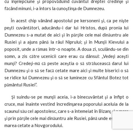
cu înţelepciune şi propovăduind cuvântul dreptei credinţe şi
făcând minuni, i-a întors la cunoştinţa de Dumnezeu.
În acest chip vânând apostolul pe kersoneni şi, ca pe nişte
peşti cuvântători, aducându-i dar lui Hristos, după pronia lui
Dumnezeu s-a mutat de aici şi în părţile cele mai dinăuntru ale
Rusiei şi a ajuns până la râul Niprului; şi în Munţii Kievului a
poposit, unde a rămas într-o noapte. A doua zi, sculându-se din
somn, a zis către ucenicii care erau cu dânsul: „Vedeţi aceşti
munţi? Credeţi-mă că peste aceştia o să strălucească darul lui
Dumnezeu şi o să se facă cetate mare aici şi multe biserici o să
se ridice lui Dumnezeu şi o să se lumineze cu Sfântul Botez tot
pământul Rusiei”.
Şi suindu-se pe munţii aceia, i-a binecuvântat şi a înfipt o
cruce, mai înainte vestind încredinţarea poporului aceluia de la
scaunul său cel apostolesc, care s-a întemeiat în Bizanţ şi a mers
şi prin părţile cele mai dinăuntru ale Rusiei, până unde este acum
marea cetate a Novgorodului.