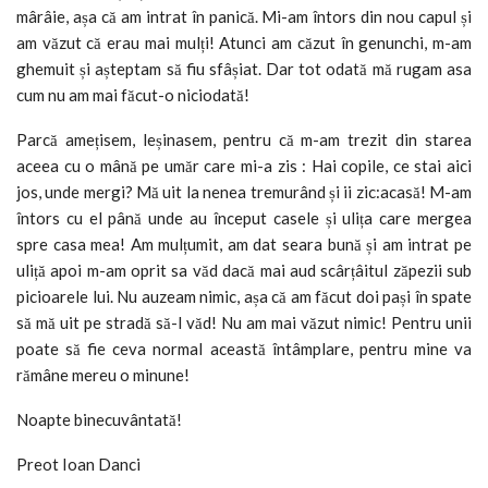
mârâie, așa că am intrat în panică. Mi-am întors din nou capul și
am văzut că erau mai mulți! Atunci am căzut în genunchi, m-am
ghemuit și așteptam să fiu sfâșiat. Dar tot odată mă rugam asa
cum nu am mai făcut-o niciodată!
Parcă amețisem, leșinasem, pentru că m-am trezit din starea
aceea cu o mână pe umăr care mi-a zis : Hai copile, ce stai aici
jos, unde mergi? Mă uit la nenea tremurând și ii zic:acasă! M-am
întors cu el până unde au început casele și ulița care mergea
spre casa mea! Am mulțumit, am dat seara bună și am intrat pe
uliță apoi m-am oprit sa văd dacă mai aud scârțâitul zăpezii sub
picioarele lui. Nu auzeam nimic, așa că am făcut doi pași în spate
să mă uit pe stradă să-l văd! Nu am mai văzut nimic! Pentru unii
poate să fie ceva normal această întâmplare, pentru mine va
rămâne mereu o minune!
Noapte binecuvântată!
Preot Ioan Danci