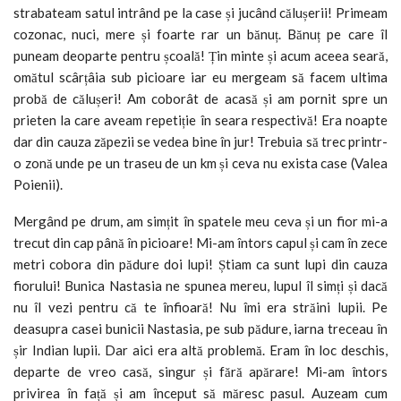
strabateam satul intrând pe la case și jucând călușerii! Primeam
cozonac, nuci, mere și foarte rar un bănuț. Bănuț pe care îl
puneam deoparte pentru școală! Țin minte și acum aceea seară,
omătul scârțâia sub picioare iar eu mergeam să facem ultima
probă de călușeri! Am coborât de acasă și am pornit spre un
prieten la care aveam repetiție în seara respectivă! Era noapte
dar din cauza zăpezii se vedea bine în jur! Trebuia să trec printr-
o zonă unde pe un traseu de un km și ceva nu exista case (Valea
Poienii).
Mergând pe drum, am simțit în spatele meu ceva și un fior mi-a
trecut din cap până în picioare! Mi-am întors capul și cam în zece
metri cobora din pădure doi lupi! Știam ca sunt lupi din cauza
fiorului! Bunica Nastasia ne spunea mereu, lupul îl simți și dacă
nu îl vezi pentru că te înfioară! Nu îmi era străini lupii. Pe
deasupra casei bunicii Nastasia, pe sub pădure, iarna treceau în
șir Indian lupii. Dar aici era altă problemă. Eram în loc deschis,
departe de vreo casă, singur și fără apărare! Mi-am întors
privirea în față și am început să măresc pasul. Auzeam cum