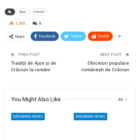
Ajun
craciun
1.505
0
Share
Facebook
Twitter
ReddIt
PREV POST
NEXT POST
Tradiţii de Ajun şi de
Obiceiuri populare
Crăciun la români
românești de Crăciun
You Might Also Like
All
BREAKING NEWS
BREAKING NEWS