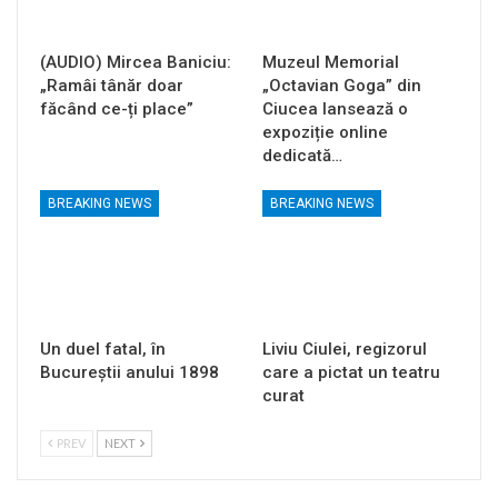
(AUDIO) Mircea Baniciu:
Muzeul Memorial
„Ramâi tânăr doar
„Octavian Goga” din
făcând ce-ți place”
Ciucea lansează o
expoziție online
dedicată…
BREAKING NEWS
BREAKING NEWS
Un duel fatal, în
Liviu Ciulei, regizorul
Bucureştii anului 1898
care a pictat un teatru
curat
PREV
NEXT