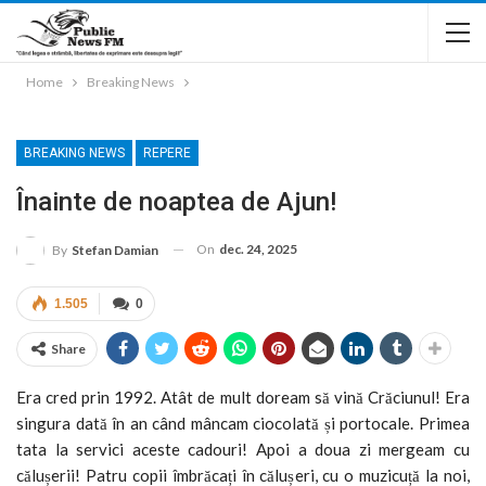
Home
Breaking News
BREAKING NEWS
REPERE
Înainte de noaptea de Ajun!
On
dec. 24, 2025
By
Stefan Damian
1.505
0
Share
Era cred prin 1992. Atât de mult doream să vină Crăciunul! Era
singura dată în an când mâncam ciocolată și portocale. Primea
tata la servici aceste cadouri! Apoi a doua zi mergeam cu
călușerii! Patru copii îmbrăcați în călușeri, cu o muzicuță la noi,