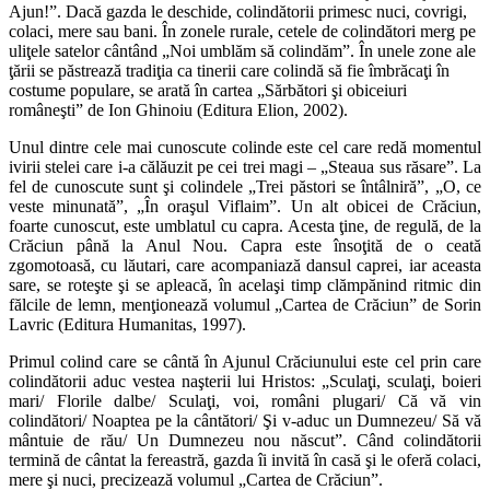
Ajun!”. Dacă gazda le deschide, colindătorii primesc nuci, covrigi,
colaci, mere sau bani. În zonele rurale, cetele de colindători merg pe
uliţele satelor cântând „Noi umblăm să colindăm”. În unele zone ale
ţării se păstrează tradiţia ca tinerii care colindă să fie îmbrăcaţi în
costume populare, se arată în cartea „Sărbători şi obiceiuri
româneşti” de Ion Ghinoiu (Editura Elion, 2002).
Unul dintre cele mai cunoscute colinde este cel care redă momentul
ivirii stelei care i-a călăuzit pe cei trei magi – „Steaua sus răsare”. La
fel de cunoscute sunt şi colindele „Trei păstori se întâlniră”, „O, ce
veste minunată”, „În oraşul Viflaim”. Un alt obicei de Crăciun,
foarte cunoscut, este umblatul cu capra. Acesta ţine, de regulă, de la
Crăciun până la Anul Nou. Capra este însoţită de o ceată
zgomotoasă, cu lăutari, care acompaniază dansul caprei, iar aceasta
sare, se roteşte şi se apleacă, în acelaşi timp clămpănind ritmic din
fălcile de lemn, menţionează volumul „Cartea de Crăciun” de Sorin
Lavric (Editura Humanitas, 1997).
Primul colind care se cântă în Ajunul Crăciunului este cel prin care
colindătorii aduc vestea naşterii lui Hristos: „Sculaţi, sculaţi, boieri
mari/ Florile dalbe/ Sculaţi, voi, români plugari/ Că vă vin
colindători/ Noaptea pe la cântători/ Şi v-aduc un Dumnezeu/ Să vă
mântuie de rău/ Un Dumnezeu nou născut”. Când colindătorii
termină de cântat la fereastră, gazda îi invită în casă şi le oferă colaci,
mere şi nuci, precizează volumul „Cartea de Crăciun”.