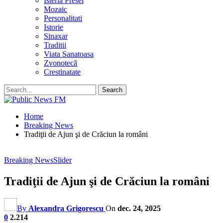
Isteria Presei
Mozaic
Personalitati
Istorie
Sinaxar
Traditii
Viata Sanatoasa
Zvonotecă
Crestinatate
Home
Breaking News
Tradiţii de Ajun şi de Crăciun la români
Breaking News
Slider
Tradiţii de Ajun şi de Crăciun la români
By
Alexandra Grigorescu
On
dec. 24, 2025
0
2.214