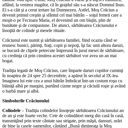
aflând, la venirea magilor, că în grajdul său s-a născut Domnul Iisus.
El s-a căit şi a cerut iertare lui Dumnezeu. Astfel, Moş Crăciun a
devenit primul creştin şi sfântul cel mai bătrân – soţul femeii care a
moşit-o pe Fecioara Maria, el devenind un om blajin, plin de
bunătate şi de compasiune. De atunci, sărbătoarea Crăciunului e
însoţită de colinde şi mesele rituale.
Crăciunul este numit şi sărbătoarea familiei, fiind ocazia când se
reunesc bunici, părinţi, fraţi, copii şi nepoţi, îşi fac unii altora daruri,
se bucură de clipele petrecute împreună în jurul mesei de sărbătoare,
cu credinţa că prin cinstirea acestei sărbători vor avea un an mai
bogat.
Tradiţia legată de Moş Crăciun, care împarte daruri copiilor cuminţi
în noaptea de 24 spre 25 decembrie, a apărut în secolul al IX-lea.
Imaginea lui este cea a unui bătrân îmbrăcat într-un costum roşu cu
blăniţă albă pe margini, purtând cizme negre şi căciulă roşie şi având
o barbă mare şi albă.
Simbolurile Crăciunului
Colindele
– Tradiţia colindelor însoţeşte sărbătoarea Crăciunului an
de an şi este foarte veche. Cete de colindători merg din casă în casă,
transmiţând prin texte cântate sau strigate, prin măşti, dansuri, urări
de bine la casele oamenilor, cântând „Bună dimineaţa la Moş