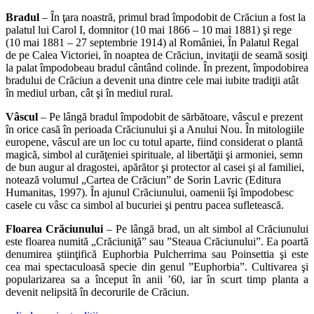
Bradul
– În ţara noastră, primul brad împodobit de Crăciun a fost la
palatul lui Carol I, domnitor (10 mai 1866 – 10 mai 1881) şi rege
(10 mai 1881 – 27 septembrie 1914) al României, În Palatul Regal
de pe Calea Victoriei, în noaptea de Crăciun, invitaţii de seamă sosiţi
la palat împodobeau bradul cântând colinde. În prezent, împodobirea
bradului de Crăciun a devenit una dintre cele mai iubite tradiţii atât
în mediul urban, cât şi în mediul rural.
Vâscul
– Pe lângă bradul împodobit de sărbătoare, vâscul e prezent
în orice casă în perioada Crăciunului şi a Anului Nou. În mitologiile
europene, vâscul are un loc cu totul aparte, fiind considerat o plantă
magică, simbol al curăţeniei spirituale, al libertăţii şi armoniei, semn
de bun augur al dragostei, apărător şi protector al casei şi al familiei,
notează volumul „Cartea de Crăciun” de Sorin Lavric (Editura
Humanitas, 1997). În ajunul Crăciunului, oamenii îşi împodobesc
casele cu vâsc ca simbol al bucuriei şi pentru pacea sufletească.
Floarea Crăciunului
– Pe lângă brad, un alt simbol al Crăciunului
este floarea numită „Crăciuniţă” sau ”Steaua Crăciunului”. Ea poartă
denumirea ştiinţifică Euphorbia Pulcherrima sau Poinsettia şi este
cea mai spectaculoasă specie din genul ”Euphorbia”. Cultivarea şi
popularizarea sa a început în anii ’60, iar în scurt timp planta a
devenit nelipsită în decorurile de Crăciun.