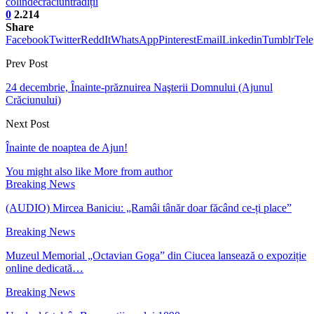
colinde
craciun
tradiții
0
2.214
Share
Facebook
Twitter
ReddIt
WhatsApp
Pinterest
Email
Linkedin
Tumblr
Tel
Prev Post
24 decembrie, Înainte-prăznuirea Naşterii Domnului (Ajunul
Crăciunului)
Next Post
Înainte de noaptea de Ajun!
You might also like
More from author
Breaking News
(AUDIO) Mircea Baniciu: „Ramâi tânăr doar făcând ce-ți place”
Breaking News
Muzeul Memorial „Octavian Goga” din Ciucea lansează o expoziție
online dedicată…
Breaking News