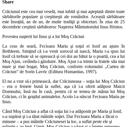
Share
Crăciunul este cea mai veselă, mai iubită şi mai aşteptată dintre toate
sărbătorile populare şi creştineşti ale românilor. Această sărbătoare
este însoţită, an de an, de multe tradiţii şi obiceiuri. În ziua de 25
decembrie creştinii sărbătoresc Naşterea Mântuitorului Iisus Hristos.
Povestea naşterii lui Iisus şi a lui Moş Crăciun
La ceas de seară, Fecioara Maria şi soţul ei Iosif au ajuns în
Bethleem. Simţind că i-a venit sorocul să nască, Maria i-a spus lui
Iosif că trebuie să se oprească şi cei doi au bătut la o poartă, cea a lui
Moş Ajun, cerându-i găzduire. Moş Ajun i-a trimis la fratele său mai
mare şi mai bogat, Moş Crăciun, conform volumului „Cartea de
Crăciun” de Sorin Lavric (Editura Humanitas, 1997).
El nu a vrut să-i primească, dar Crăciuneasa – soţia lui Moş Crăciun
– era o femeie bună la suflet, aşa că i-a oferit adăpost Maicii
Domnului, însă nu în casă, pentru că se temea de mânia lui Moş
Crăciun, ci în grajdul animalelor. Acolo l-a născut Fecioara Maria pe
Iisus.
Când Moş Crăciun a aflat că soţia lui i-a adăpostit pe Maria şi Iosif,
s-a supărat şi i-a tăiat mâinile soţiei. Dar Fecioara Maria a făcut o
minune – a pus mâinile Crăciunesei la loc, a suflat peste ele şi
mâinile s-au lipit. Uimit, Moş Crăciun a văzut şi a înţeles minunea,