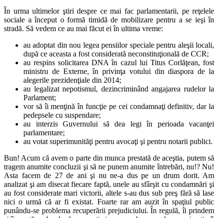
În urma ultimelor ştiri despre ce mai fac parlamentarii, pe reţelele
sociale a început o formă timidă de mobilizare pentru a se ieşi în
stradă. Să vedem ce au mai făcut ei în ultima vreme:
au adoptat din nou legea pensiilor speciale pentru aleşii locali,
după ce aceasta a fost considerată neconstituţională de CCR;
au respins solicitarea DNA în cazul lui Titus Corlăţean, fost
ministru de Externe, în privinţa votului din diaspora de la
alegerile prezidenţiale din 2014;
au legalizat nepotismul, dezincriminând angajarea rudelor la
Parlament;
vor să îi menţină în funcţie pe cei condamnaţi definitiv, dar la
pedepsele cu suspendare;
au interzis Guvernului să dea legi în perioada vacanţei
parlamentare;
au votat superimunităţi pentru avocaţi şi pentru notarii publici.
Bun! Acum că avem o parte din munca prestată de aceştia, putem să
tragem anumite concluzii şi să ne punem anumite întrebări, nu!? Nu!
Asta facem de 27 de ani şi nu ne-a dus pe un drum dorit. Am
analizat şi am disecat fiecare faptă, unele au sfârşit cu condamnări şi
au fost considerate mari victorii, altele s-au dus sub preş fără să lase
nici o urmă că ar fi existat. Foarte rar am auzit în spaţiul public
punându-se problema recuperării prejudiciului. În regulă, îi prindem