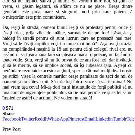
care să nu implice salivă şi injurii. Să vorbim între noi, să ştim ce
vrem, să găsim legături, să aflăm ce nu ne place. Breşa dintre
generaţii este prea mare şi singurul mod prin care putem să
o micşorăm este prin comunicare.
Da, ieşiţi în stradă, oameni buni! Ieşiţi să protestaţi pentru orice şi
lăsaţi frica, grija zilei de mâine, sarmalele de pe foc! Lăsaţi-le şi
haideţi în stradă pentru că sunt lucruri care ne presează mai tare.
Vreţi să le lăsaţi copiilor voştri o lume mai bună?! Aşa aveţi ocazia,
nu cumpărându-i maşină la 18 ani pentru că şi colegul rival are, nu
lăsându-l să treacă ziua fără să citească măcar o poezie, nu făcându-i
toate voile. Ştiu, vreţi să nu fie privat de ce am fost noi, dar învăţaţi-l
şi să le merite, să se implice social, să îşi iubească ţara. Aştept cu
nerăbdare rezultatele acestor acţiuni, sper la cât mai mulţi de-ai noștri
pe străzi, visez la centrele marilor oraşe paralizate de zeci de mii de
oameni şi nu câteva mii. Să urle toţi într-o voce că s-a terminat! Nu
mai vrem aşa ceva! Mi-aș dori ca şi instituţiile de forţă publică să nu
țină cont de ingerințele politicului, să fie mai permisive și astfel să nu
împiedice astfel de acţiuni. Ne vedem în stradă!
0
571
Share
Facebook
Twitter
ReddIt
WhatsApp
Pinterest
Email
Linkedin
Tumblr
Tel
Prev Post