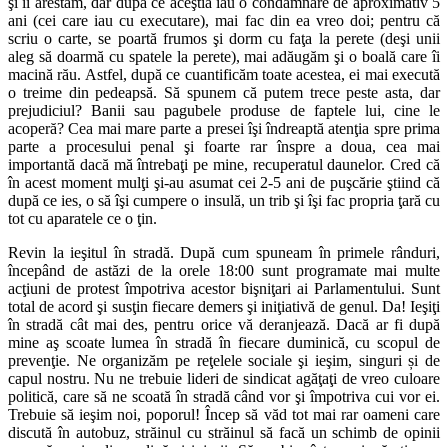
şi îi arestăm, dar după ce aceştia iau o condamnare de aproximativ 5
ani (cei care iau cu executare), mai fac din ea vreo doi; pentru că
scriu o carte, se poartă frumos şi dorm cu faţa la perete (deşi unii
aleg să doarmă cu spatele la perete), mai adăugăm şi o boală care îi
macină rău. Astfel, după ce cuantificăm toate acestea, ei mai execută
o treime din pedeapsă. Să spunem că putem trece peste asta, dar
prejudiciul? Banii sau pagubele produse de faptele lui, cine le
acoperă? Cea mai mare parte a presei îşi îndreaptă atenţia spre prima
parte a procesului penal şi foarte rar înspre a doua, cea mai
importantă dacă mă întrebaţi pe mine, recuperatul daunelor. Cred că
în acest moment mulţi şi-au asumat cei 2-5 ani de puşcărie ştiind că
după ce ies, o să îşi cumpere o insulă, un trib şi îşi fac propria ţară cu
tot cu aparatele ce o ţin.
Revin la ieşitul în stradă. După cum spuneam în primele rânduri,
începând de astăzi de la orele 18:00 sunt programate mai multe
acţiuni de protest împotriva acestor bişniţari ai Parlamentului. Sunt
total de acord şi susţin fiecare demers şi iniţiativă de genul. Da! Ieşiţi
în stradă cât mai des, pentru orice vă deranjează. Dacă ar fi după
mine aş scoate lumea în stradă în fiecare duminică, cu scopul de
prevenţie. Ne organizăm pe reţelele sociale şi ieşim, singuri și de
capul nostru. Nu ne trebuie lideri de sindicat agăţaţi de vreo culoare
politică, care să ne scoată în stradă când vor şi împotriva cui vor ei.
Trebuie să ieşim noi, poporul! Încep să văd tot mai rar oameni care
discută în autobuz, străinul cu străinul să facă un schimb de opinii