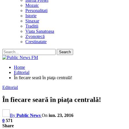
Isteria Presei
Mozaic
Personalitati
Istorie
Sinaxar
Traditii
Viata Sanatoasa
Zvonotecă
Crestinatate
Home
Editorial
În fiecare seară în piaţa centrală!
Editorial
În fiecare seară în piaţa centrală!
By
Public News
On
iun. 23, 2016
0
571
Share