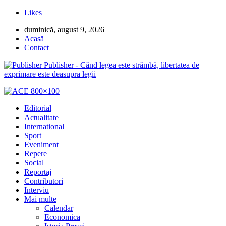
Likes
duminică, august 9, 2026
Acasă
Contact
Publisher - Când legea este strâmbă, libertatea de
exprimare este deasupra legii
Editorial
Actualitate
International
Sport
Eveniment
Repere
Social
Reportaj
Contributori
Interviu
Mai multe
Calendar
Economica