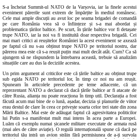
S-a încheiat Summit-ul NATO de la Varșovia, iar la finele acestui
eveniment părerile sunt extrem de împărțite în mediul românesc.
Cele mai ample discuții au avut loc pe seama brigadei de comandă
pe care România vrea să o înființeze și s-a mai abordat și
problematica țărilor baltice. Pe scurt, în țările baltice vor fi detașate
trupe NATO, iar la noi va fi instituită doar respectiva brigadă. Cei
mai mari critici ai reușitelor României la acest eveniment se axează
pe faptul că nu s-au obținut trupe NATO pe teritoriul nostru, dar
părerea mea este că s-a reușit puțin mai mult decât atât. Cum? Ca să
ajungem să ne răspundem la întrebarea această, trebuie să analizăm
situațiile care au dus la deciziile acestea.
Un prim argument al criticilor este că țările baltice au obținut trupe
sub egida NATO pe teritoriul lor, în timp ce noi nu am reușit.
Spuneam în articolele precedente pe teme adiacente, că un
reprezentant NATO a declarat că dacă țările baltice ar fi atacate de
către Rusia, alianța nu poate reacționa în timp util. Declarația a fost
făcută acum mai bine de o lună, așadar, decizia și planurile de viitor
erau destul de clare în ceea ce privește soarta celor trei state din zona
Mării Baltice. Mai este de adăugat faptul că agresivitatea politicilor
lui Putin s-a manifestat mult mai intens în acea parte a Europei.
Luăm că exemplu numai șicanele militare executate de armata rusă
(mai ales de către aviație). O regulă internațională spune că dacă pe
teritoriul tău intră un avion străin fără permisiunea de a-ți survola