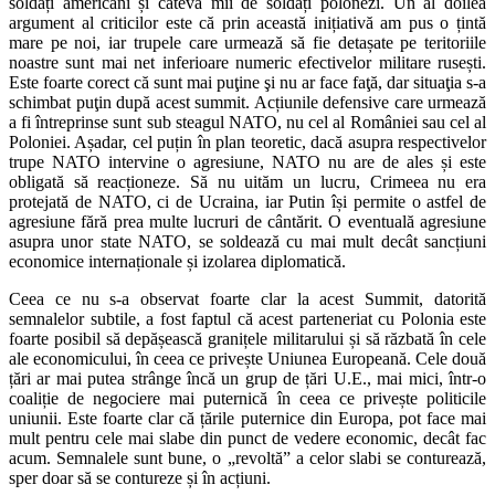
soldați americani și câteva mii de soldați polonezi. Un al doilea
argument al criticilor este că prin această inițiativă am pus o țintă
mare pe noi, iar trupele care urmează să fie detașate pe teritoriile
noastre sunt mai net inferioare numeric efectivelor militare rusești.
Este foarte corect că sunt mai puţine şi nu ar face faţă, dar situaţia s-a
schimbat puţin după acest summit. Acțiunile defensive care urmează
a fi întreprinse sunt sub steagul NATO, nu cel al României sau cel al
Poloniei. Așadar, cel puțin în plan teoretic, dacă asupra respectivelor
trupe NATO intervine o agresiune, NATO nu are de ales și este
obligată să reacționeze. Să nu uităm un lucru, Crimeea nu era
protejată de NATO, ci de Ucraina, iar Putin își permite o astfel de
agresiune fără prea multe lucruri de cântărit. O eventuală agresiune
asupra unor state NATO, se soldează cu mai mult decât sancțiuni
economice internaționale și izolarea diplomatică.
Ceea ce nu s-a observat foarte clar la acest Summit, datorită
semnalelor subtile, a fost faptul că acest parteneriat cu Polonia este
foarte posibil să depășească granițele militarului și să răzbată în cele
ale economicului, în ceea ce privește Uniunea Europeană. Cele două
țări ar mai putea strânge încă un grup de țări U.E., mai mici, într-o
coaliție de negociere mai puternică în ceea ce privește politicile
uniunii. Este foarte clar că țările puternice din Europa, pot face mai
mult pentru cele mai slabe din punct de vedere economic, decât fac
acum. Semnalele sunt bune, o „revoltă” a celor slabi se conturează,
sper doar să se contureze și în acțiuni.