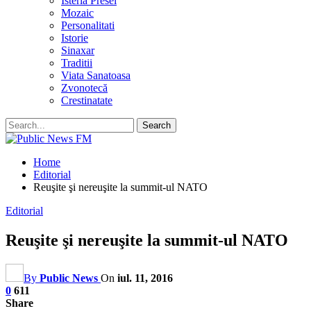
Isteria Presei
Mozaic
Personalitati
Istorie
Sinaxar
Traditii
Viata Sanatoasa
Zvonotecă
Crestinatate
Home
Editorial
Reuşite şi nereuşite la summit-ul NATO
Editorial
Reuşite şi nereuşite la summit-ul NATO
By
Public News
On
iul. 11, 2016
0
611
Share