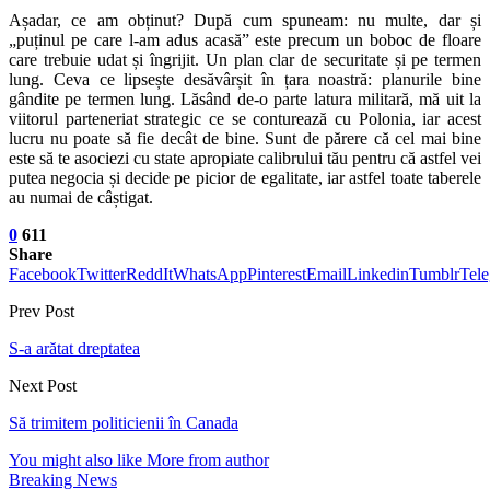
Așadar, ce am obținut? După cum spuneam: nu multe, dar și
„puținul pe care l-am adus acasă” este precum un boboc de floare
care trebuie udat și îngrijit. Un plan clar de securitate și pe termen
lung. Ceva ce lipsește desăvârșit în țara noastră: planurile bine
gândite pe termen lung. Lăsând de-o parte latura militară, mă uit la
viitorul parteneriat strategic ce se conturează cu Polonia, iar acest
lucru nu poate să fie decât de bine. Sunt de părere că cel mai bine
este să te asociezi cu state apropiate calibrului tău pentru că astfel vei
putea negocia și decide pe picior de egalitate, iar astfel toate taberele
au numai de câștigat.
0
611
Share
Facebook
Twitter
ReddIt
WhatsApp
Pinterest
Email
Linkedin
Tumblr
Tel
Prev Post
S-a arătat dreptatea
Next Post
Să trimitem politicienii în Canada
You might also like
More from author
Breaking News