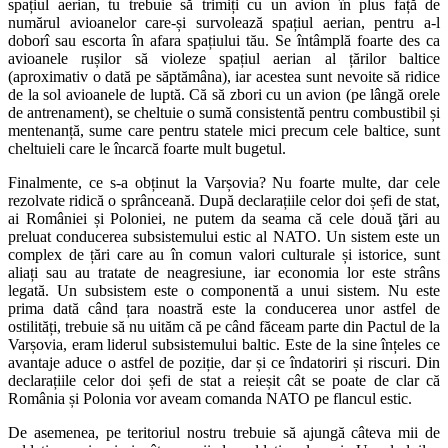
spațiul aerian, tu trebuie să trimiți cu un avion în plus față de
numărul avioanelor care-și survolează spațiul aerian, pentru a-l
doborî sau escorta în afara spațiului tău. Se întâmplă foarte des ca
avioanele rușilor să violeze spațiul aerian al țărilor baltice
(aproximativ o dată pe săptămâna), iar acestea sunt nevoite să ridice
de la sol avioanele de luptă. Că să zbori cu un avion (pe lângă orele
de antrenament), se cheltuie o sumă consistentă pentru combustibil și
mentenanță, sume care pentru statele mici precum cele baltice, sunt
cheltuieli care le încarcă foarte mult bugetul.
Finalmente, ce s-a obținut la Varșovia? Nu foarte multe, dar cele
rezolvate ridică o sprânceană. După declarațiile celor doi șefi de stat,
ai României și Poloniei, ne putem da seama că cele două ţări au
preluat conducerea subsistemului estic al NATO. Un sistem este un
complex de țări care au în comun valori culturale și istorice, sunt
aliați sau au tratate de neagresiune, iar economia lor este strâns
legată. Un subsistem este o componentă a unui sistem. Nu este
prima dată când țara noastră este la conducerea unor astfel de
ostilități, trebuie să nu uităm că pe când făceam parte din Pactul de la
Varșovia, eram liderul subsistemului baltic. Este de la sine înțeles ce
avantaje aduce o astfel de poziție, dar și ce îndatoriri și riscuri. Din
declarațiile celor doi șefi de stat a reieșit cât se poate de clar că
România și Polonia vor aveam comanda NATO pe flancul estic.
De asemenea, pe teritoriul nostru trebuie să ajungă câteva mii de