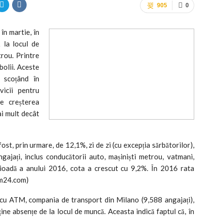
905
0
în martie, în
 la locul de
trou.
Printre
bolii.
Aceste
 scoțând în
vicii pentru
se creșterea
ai mult decât
fost, prin urmare, de 12,1%, zi de zi (cu excepția sărbătorilor),
jați, inclus conducătorii auto, mașiniști metrou, vatmani,
ioadă a anului 2016, cota a crescut cu 9,2%. În 2016 rata
om24.com)
 cu ATM, compania de transport din Milano (9,588 angajați),
ține absențe de la locul de muncă. Aceasta indică faptul că, în