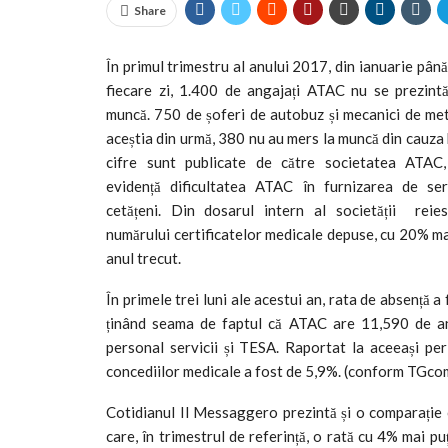
Share
În primul trimestru al anului 2017, din ianuarie până 
fiecare zi, 1.400 de angajați ATAC nu se prezintă
muncă. 750 de șoferi de autobuz și mecanici de me
aceștia din urmă, 380 nu au mers la muncă din cauza 
cifre sunt publicate de către societatea ATAC,
evidență dificultatea ATAC în furnizarea de ser
cetățeni.
Din dosarul intern al societății reie
numărului certificatelor medicale depuse, cu 20% m
anul trecut.
În primele trei luni ale acestui an, rata de absență a 
ținând seama de faptul că ATAC are 11,590 de anga
personal servicii și TESA. Raportat la
aceeași per
c
oncediilor medicale a fost de 5,9%. (conform TGc
Cotidianul Il Messaggero prezintă și o comparație
care, în trimestrul de referință, o rată cu 4% mai pu