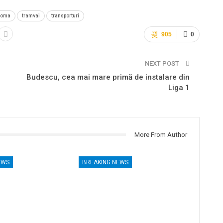
Roma
tramvai
transporturi
905
0
NEXT POST
Budescu, cea mai mare primă de instalare din
Liga 1
More From Author
EWS
BREAKING NEWS