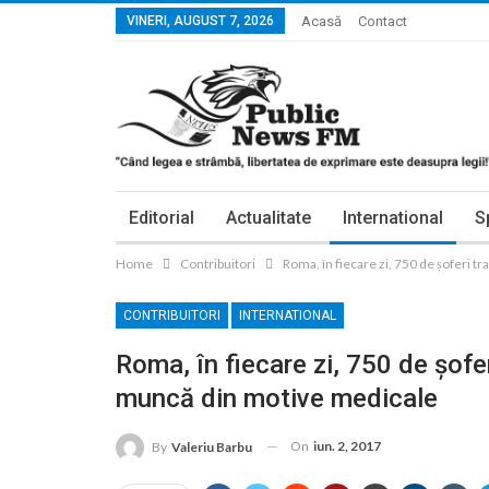
VINERI, AUGUST 7, 2026
Acasă
Contact
Editorial
Actualitate
International
S
Home
Contribuitori
Roma, în fiecare zi, 750 de șoferi 
CONTRIBUITORI
INTERNATIONAL
Roma, în fiecare zi, 750 de șofe
muncă din motive medicale
On
iun. 2, 2017
By
Valeriu Barbu