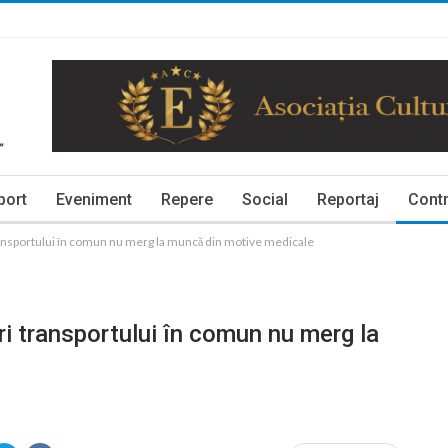
port
Eveniment
Repere
Social
Reportaj
Contr
transportului în comun nu merg la muncă din motive medicale
ri transportului în comun nu merg la