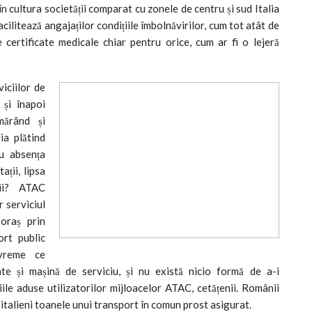
în cultura societății comparat cu zonele de centru și sud Italia
ilitează angajaților condițiile îmbolnăvirilor, cum tot atât de
 certificate medicale chiar pentru orice, cum ar fi o lejeră
viciilor de
 și înapoi
mărând și
ia plătind
ru absența
ații, lipsa
icii? ATAC
 serviciul
 oraș prin
ort public
 vreme ce
te și mașină de serviciu, și nu există nicio formă de a-i
iile aduse utilizatorilor mijloacelor ATAC, cetățenii. Românii
italieni toanele unui transport în comun prost asigurat.