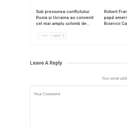
Sub presiunea conflictului:
Robert Fran
Rusia și Ucraina au convenit
papă americ
cel mai amplu schimb de…
Bisericii Ca
PREV
NEXT
Leave A Reply
Your email addr