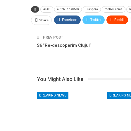
ATAC
autobuz călători
Diaspora
metrou roma
Share
Facebook
Twitter
ReddIt
PREV POST
Să ”Re-descoperim Clujul”
You Might Also Like
BREAKING NEWS
BREAKING N