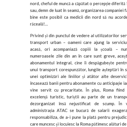
nord, cheful de muncă a căpătat o percepție diferită 
sau, demn de luat în seamă, organizarea companiei fac
bine este posibil ca medicii din nord să nu acorde
răceală!…
Privind și din punctul de vedere al utilizatorilor ser
transport urban – oameni care ajung la serviciu
acasă, ori acompaniază copiii la școală – nu
numeroasele zile din an în care sunt greve, aceșt
abonamentul integral, cine îi despăgubește pent
unui transport corespunzător, lungile așteptări în st
unei optimizări ale liniilor și atâtor alte deserv
încasează banii pentru abonamente cu anticipație iar
vine servit cu precaritate. În plus, Roma fiind
excelență turistic, turiștii au parte de un transp
dezorganizat însă nejustificat de scump. În
administrația ATAC se bucură de salarii exagera
responsabiliza, de a-i pune la plată pentru prejudic
care muncesc și locuiesc la Roma pătimesc alături de 