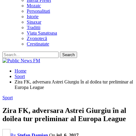
Isteria Presei
Mozaic
Personalitati
Istorie
Sinaxar
Traditii
Viata Sanatoasa
Zvonotecă
Crestinatate
Home
Sport
Zira FK, adversara Astrei Giurgiu în al doilea tur preliminar al
Europa League
Sport
Zira FK, adversara Astrei Giurgiu în al
doilea tur preliminar al Europa League
By
Stefan Damian
On
iul. 6, 2017