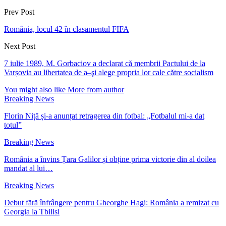
Prev Post
România, locul 42 în clasamentul FIFA
Next Post
7 iulie 1989, M. Gorbaciov a declarat că membrii Pactului de la
Varșovia au libertatea de a–şi alege propria lor cale către socialism
You might also like
More from author
Breaking News
Florin Niță și-a anunțat retragerea din fotbal: „Fotbalul mi-a dat
totul”
Breaking News
România a învins Țara Galilor și obține prima victorie din al doilea
mandat al lui…
Breaking News
Debut fără înfrângere pentru Gheorghe Hagi: România a remizat cu
Georgia la Tbilisi