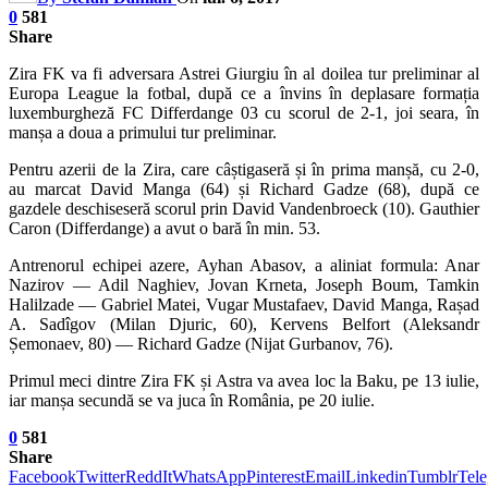
0
581
Share
Zira FK va fi adversara Astrei Giurgiu în al doilea tur preliminar al
Europa League la fotbal, după ce a învins în deplasare formația
luxemburgheză FC Differdange 03 cu scorul de 2-1, joi seara, în
manșa a doua a primului tur preliminar.
Pentru azerii de la Zira, care câștigaseră și în prima manșă, cu 2-0,
au marcat David Manga (64) și Richard Gadze (68), după ce
gazdele deschiseseră scorul prin David Vandenbroeck (10). Gauthier
Caron (Differdange) a avut o bară în min. 53.
Antrenorul echipei azere, Ayhan Abasov, a aliniat formula: Anar
Nazirov — Adil Naghiev, Jovan Krneta, Joseph Boum, Tamkin
Halilzade — Gabriel Matei, Vugar Mustafaev, David Manga, Rașad
A. Sadîgov (Milan Djuric, 60), Kervens Belfort (Aleksandr
Șemonaev, 80) — Richard Gadze (Nijat Gurbanov, 76).
Primul meci dintre Zira FK și Astra va avea loc la Baku, pe 13 iulie,
iar manșa secundă se va juca în România, pe 20 iulie.
0
581
Share
Facebook
Twitter
ReddIt
WhatsApp
Pinterest
Email
Linkedin
Tumblr
Tel