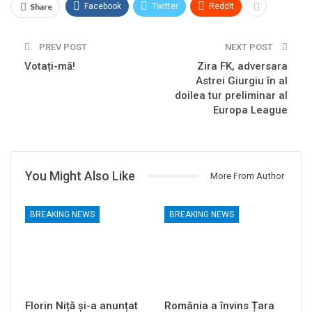
Share
Facebook
Twitter
ReddIt
PREV POST
NEXT POST
Votați-mă!
Zira FK, adversara
Astrei Giurgiu în al
doilea tur preliminar al
Europa League
You Might Also Like
More From Author
BREAKING NEWS
BREAKING NEWS
Florin Niță și-a anunțat
România a învins Țara