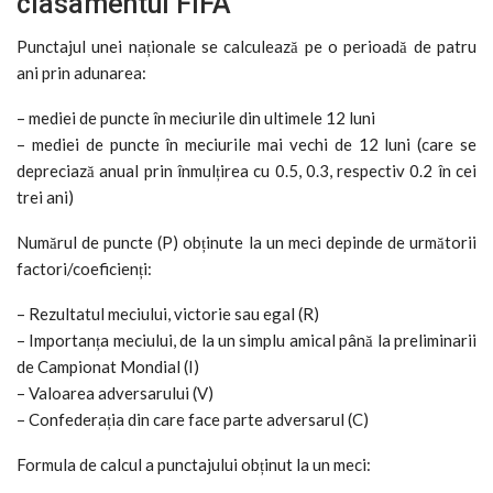
clasamentul FIFA
Punctajul unei naționale se calculează pe o perioadă de patru
ani prin adunarea:
– mediei de puncte în meciurile din ultimele 12 luni
– mediei de puncte în meciurile mai vechi de 12 luni (care se
depreciază anual prin înmulțirea cu 0.5, 0.3, respectiv 0.2 în cei
trei ani)
Numărul de puncte (P) obținute la un meci depinde de următorii
factori/coeficienți:
– Rezultatul meciului, victorie sau egal (R)
– Importanța meciului, de la un simplu amical până la preliminarii
de Campionat Mondial (I)
– Valoarea adversarului (V)
– Confederația din care face parte adversarul (C)
Formula de calcul a punctajului obținut la un meci: