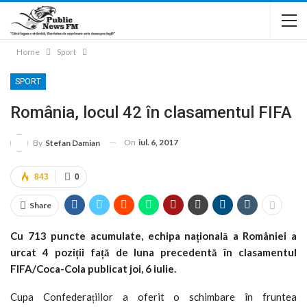
Home
Sport
SPORT
România, locul 42 în clasamentul FIFA
On
iul. 6, 2017
By
Stefan Damian
843
0
Share
Cu 713 puncte acumulate, echipa națională a României a
urcat 4 poziții față de luna precedentă în clasamentul
FIFA/Coca-Cola publicat joi, 6 iulie.
Cupa Confederațiilor a oferit o schimbare în fruntea