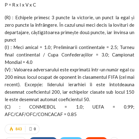
P = R x I x V x C
(R) : Echipele primesc 3 puncte la victorie, un punct la egal și
zero puncte la înfrângere. În cazul unui meci decis la lovituri de
departajare, câștigătoarea primește două puncte, iar învinsa un
punct
(I) : Meci amical = 1.0; Preliminarii continentale = 2.5; Turneu
final continental / Cupa Confederațiilor = 3.0; Campionat
Mondial = 4.0
(V) : Valoarea adversarului este exprimată într-un număr egal cu
200 minus locul ocupat de oponent în clasamentul FIFA (cel mai
recent). Excepție: liderului ierarhiei îi este întotdeauna
desemnat coeficientul 200, iar echipelor clasate sub locul 150
le este desemnat automat coeficientul 50.
(C) : CONMEBOL = 1.0; UEFA = 0.99;
AFC/CAF/OFC/CONCACAF = 0.85
843
0