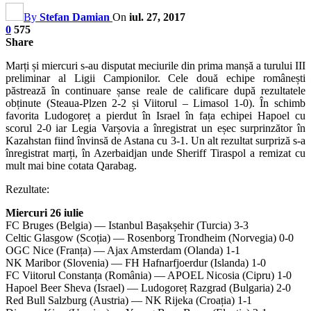
By
Stefan Damian
On
iul. 27, 2017
0
575
Share
Marți și miercuri s-au disputat meciurile din prima manșă a turului III
preliminar al Ligii Campionilor. Cele două echipe românești
păstrează în continuare șanse reale de calificare după rezultatele
obținute (Steaua-Plzen 2-2 și Viitorul – Limasol 1-0). În schimb
favorita Ludogoreț a pierdut în Israel în fața echipei Hapoel cu
scorul 2-0 iar Legia Varșovia a înregistrat un eșec surprinzător în
Kazahstan fiind învinsă de Astana cu 3-1. Un alt rezultat surpriză s-a
înregistrat marți, în Azerbaidjan unde Sheriff Tiraspol a remizat cu
mult mai bine cotata Qarabag.
Rezultate:
Miercuri 26 iulie
FC Bruges (Belgia) — Istanbul Bașakșehir (Turcia) 3-3
Celtic Glasgow (Scoția) — Rosenborg Trondheim (Norvegia) 0-0
OGC Nice (Franța) — Ajax Amsterdam (Olanda) 1-1
NK Maribor (Slovenia) — FH Hafnarfjoerdur (Islanda) 1-0
FC Viitorul Constanța (România) — APOEL Nicosia (Cipru) 1-0
Hapoel Beer Sheva (Israel) — Ludogoreț Razgrad (Bulgaria) 2-0
Red Bull Salzburg (Austria) — NK Rijeka (Croația) 1-1