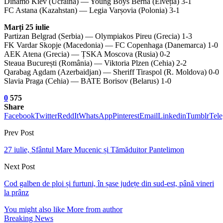
Dinamo Kiev (Ucraina) — Young Boys Berna (Elveția) 3-1
FC Astana (Kazahstan) — Legia Varșovia (Polonia) 3-1
Marți 25 iulie
Partizan Belgrad (Serbia) — Olympiakos Pireu (Grecia) 1-3
FK Vardar Skopje (Macedonia) — FC Copenhaga (Danemarca) 1-0
AEK Atena (Grecia) — ȚSKA Moscova (Rusia) 0-2
Steaua București (România) — Viktoria Plzen (Cehia) 2-2
Qarabag Agdam (Azerbaidjan) — Sheriff Tiraspol (R. Moldova) 0-0
Slavia Praga (Cehia) — BATE Borisov (Belarus) 1-0
0
575
Share
Facebook
Twitter
ReddIt
WhatsApp
Pinterest
Email
Linkedin
Tumblr
Tel
Prev Post
27 iulie, Sfântul Mare Mucenic și Tămăduitor Pantelimon
Next Post
Cod galben de ploi și furtuni, în șase județe din sud-est, până vineri
la prânz
You might also like
More from author
Breaking News