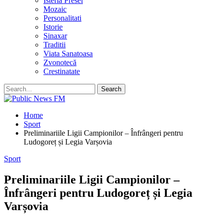
Isteria Presei
Mozaic
Personalitati
Istorie
Sinaxar
Traditii
Viata Sanatoasa
Zvonotecă
Crestinatate
Home
Sport
Preliminariile Ligii Campionilor – Înfrângeri pentru
Ludogoreț și Legia Varșovia
Sport
Preliminariile Ligii Campionilor –
Înfrângeri pentru Ludogoreț și Legia
Varșovia