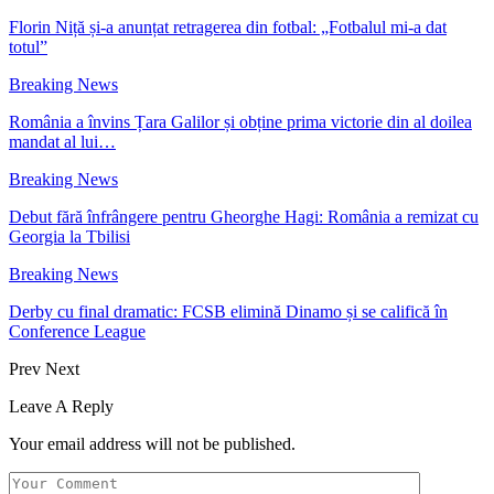
Florin Niță și-a anunțat retragerea din fotbal: „Fotbalul mi-a dat
totul”
Breaking News
România a învins Țara Galilor și obține prima victorie din al doilea
mandat al lui…
Breaking News
Debut fără înfrângere pentru Gheorghe Hagi: România a remizat cu
Georgia la Tbilisi
Breaking News
Derby cu final dramatic: FCSB elimină Dinamo și se califică în
Conference League
Prev
Next
Leave A Reply
Your email address will not be published.