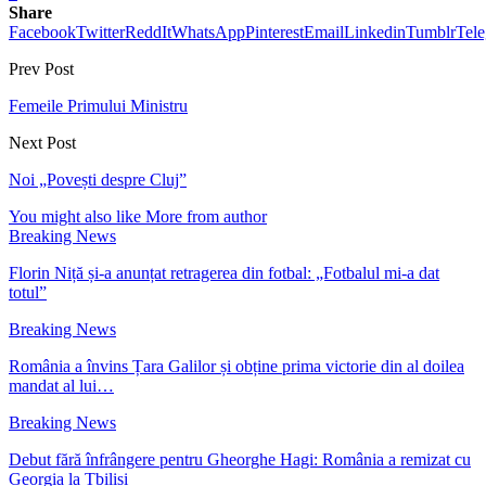
Share
Facebook
Twitter
ReddIt
WhatsApp
Pinterest
Email
Linkedin
Tumblr
Tel
Prev Post
Femeile Primului Ministru
Next Post
Noi „Povești despre Cluj”
You might also like
More from author
Breaking News
Florin Niță și-a anunțat retragerea din fotbal: „Fotbalul mi-a dat
totul”
Breaking News
România a învins Țara Galilor și obține prima victorie din al doilea
mandat al lui…
Breaking News
Debut fără înfrângere pentru Gheorghe Hagi: România a remizat cu
Georgia la Tbilisi