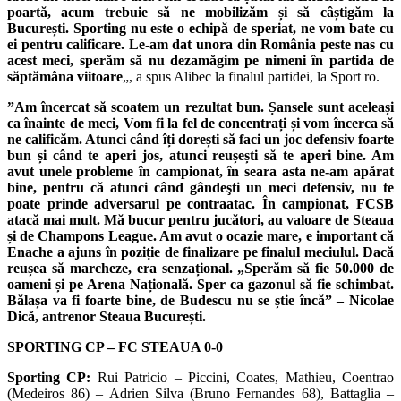
poartă, acum trebuie să ne mobilizăm și să câștigăm la
București.
Sporting nu este o echipă de speriat, ne vom bate cu
ei pentru calificare. Le-am dat unora din România peste nas cu
acest meci, sperăm să nu dezamăgim pe nimeni în partida de
săptămâna viitoare
„, a spus Alibec la finalul partidei, la Sport ro.
”Am încercat să scoatem un rezultat bun. Șansele sunt aceleași
ca înainte de meci, Vom fi la fel de concentrați și vom încerca să
ne calificăm. Atunci când îți dorești să faci un joc defensiv foarte
bun și când te aperi jos, atunci reușești să te aperi bine.
Am
avut unele probleme în campionat, în seara asta ne-am apărat
bine, pentru că atunci când gândeşti un meci defensiv, nu te
poate prinde adversarul pe contraatac. În campionat, FCSB
atacă mai mult. Mă bucur pentru jucători, au valoare de Steaua
și de Champons League. Am avut o ocazie mare, e important că
Enache a ajuns în poziție de finalizare pe finalul meciulul. Dacă
reușea să marcheze, era senzațional. „Sperăm să fie 50.000 de
oameni și pe Arena Națională. Sper ca gazonul să fie schimbat.
Bălașa va fi foarte bine, de Budescu nu se știe încă” – Nicolae
Dică, antrenor Steaua București.
SPORTING CP – FC STEAUA 0-0
Sporting CP:
Rui Patricio – Piccini, Coates, Mathieu, Coentrao
(Medeiros 86) – Adrien Silva (Bruno Fernandes 68), Battaglia –