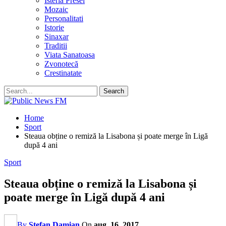
Isteria Presei
Mozaic
Personalitati
Istorie
Sinaxar
Traditii
Viata Sanatoasa
Zvonotecă
Crestinatate
Home
Sport
Steaua obține o remiză la Lisabona și poate merge în Ligă
după 4 ani
Sport
Steaua obține o remiză la Lisabona și
poate merge în Ligă după 4 ani
By
Stefan Damian
On
aug. 16, 2017