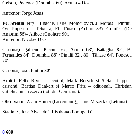
Gelson, Podence (Doumbia 60), Acuna – Dost
Antrenor: Jorge Jesus
FC Steaua
: Niță – Enache, Larie, Momcilovici, J. Morais – Pintilii,
Ov. Popescu – Teixeira, Fl. Tănase (Achim 83), Golofca (De
Amorim 56)– Alibec (Gnohere 90).
Antrenor: Nicolae Dică
Cartonașe galbene: Piccini 56′, Acuna 63′, Battaglia 82′, B.
Fernandes 84′, Doumbia 86′ / Pintilii 32′, 80′, Tănase 64′, Popescu
70′
Cartonaș rosu: Pintilii 80′
Arbitri: Felix Brych – central, Mark Borsch si Stefan Lupp –
asistenti, Bastian Dankert si Marco Fritz – aditionali, Christian
Gittelmann – rezerva (toti din Germania).
Observatori: Alain Hamer (Luxemburg), Janis Mezeckis (Letonia).
Stadion: „Jose Alvalade”, Lisabona (Portugalia).
0
609