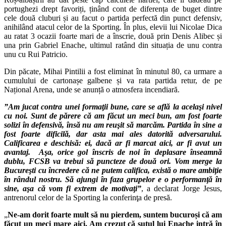
portughezi drept favoriți, ținând cont de diferența de buget dintre
cele două cluburi și au facut o partida perfectă din punct defensiv,
anihilând atacul celor de la Sporting. În plus, elevii lui Nicolae Dica
au ratat 3 ocazii foarte mari de a înscrie, două prin Denis Alibec și
una prin Gabriel Enache, ultimul ratând din situația de unu contra
unu cu Rui Patricio.
Din păcate, Mihai Pintilii a fost eliminat în minutul 80, ca urmare a
cumulului de cartonașe galbene și va rata partida retur, de pe
Național Arena, unde se anunță o atmosfera incendiară.
”Am jucat contra unei formaţii bune, care se află la acelaşi nivel
cu noi. Sunt de părere că am făcut un meci bun, am fost foarte
solizi în defensivă, însă nu am reuşit să marcăm. Partida în sine a
fost foarte dificilă, dar asta mai ales datorită adversarului.
Calificarea e deschisă: ei, dacă ar fi marcat aici, ar fi avut un
avantaj. Aşa, orice gol înscris de noi în deplasare înseamnă
dublu, FCSB va trebui să puncteze de două ori. Vom merge la
Bucureşti cu încredere că ne putem califica, există o mare ambiţie
în rândul nostru. Să ajungi în faza grupelor e o performanţă în
sine, aşa că vom fi extrem de motivaţi”
, a declarat Jorge Jesus,
antrenorul celor de la Sporting la conferinţa de presă.
„
Ne-am dorit foarte mult să nu pierdem, suntem bucuroși că am
făcut un meci mare aici. Am crezut că șutul lui Enache intră în