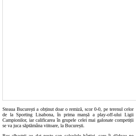
Steaua București a obținut doar o remiză, scor 0-0, pe terenul celor
de la Sporting Lisabona, în prima manșă a play-off-ului Ligii
Campionilor, iar calificarea în grupele celei mai galonate competiții
se va juca săptămâna viitoare, la București.
Roș-albaștrii au dat peste cap calculele hârtiei, care îi dădeau pe