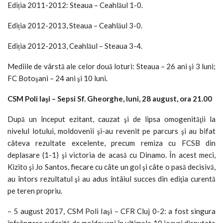
Ediția 2011-2012: Steaua – Ceahlăul 1-0.
Ediția 2012-2013, Steaua – Ceahlăul 3-0.
Ediția 2012-2013, Ceahlăul – Steaua 3-4.
Mediile de vârstă ale celor două loturi: Steaua – 26 ani şi 3 luni;
FC Botoşani – 24 ani şi 10 luni.
CSM Poli Iaşi – Sepsi Sf. Gheorghe, luni, 28 august, ora 21.00
După un început ezitant, cauzat şi de lipsa omogenităţii la
nivelul lotului, moldovenii şi-au revenit pe parcurs şi au bifat
câteva rezultate excelente, precum remiza cu FCSB din
deplasare (1-1) şi victoria de acasă cu Dinamo. În acest meci,
Kizito şi Jo Santos, fiecare cu câte un gol şi câte o pasă decisivă,
au întors rezultatul şi au adus întâiul succes din ediţia curentă
pe teren propriu.
– 5 august 2017, CSM Poli Iaşi – CFR Cluj 0-2: a fost singura
înfrângere suferită de moldoveni în ultimele 10 jocuri disputate