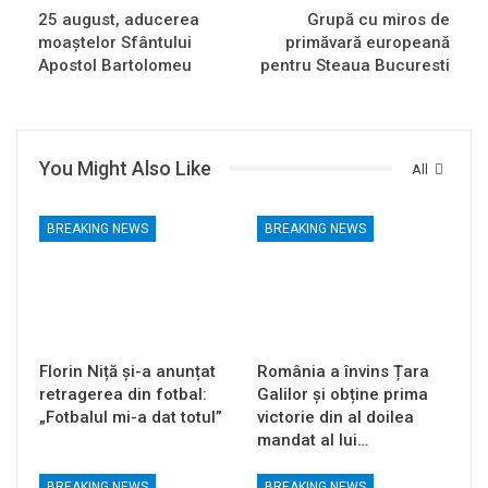
25 august, aducerea
Grupă cu miros de
moaștelor Sfântului
primăvară europeană
Apostol Bartolomeu
pentru Steaua Bucuresti
You Might Also Like
All
BREAKING NEWS
BREAKING NEWS
Florin Niță și-a anunțat
România a învins Țara
retragerea din fotbal:
Galilor și obține prima
„Fotbalul mi-a dat totul”
victorie din al doilea
mandat al lui…
BREAKING NEWS
BREAKING NEWS