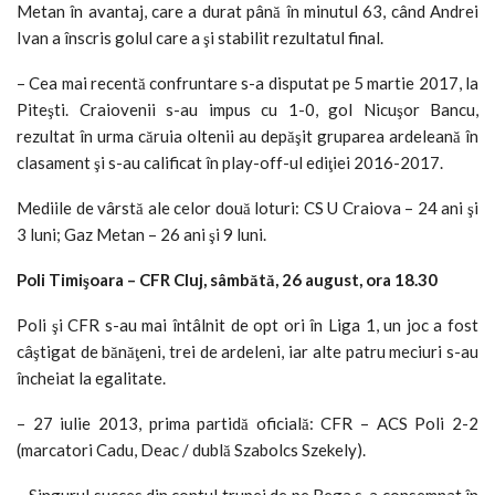
Metan în avantaj, care a durat până în minutul 63, când Andrei
Ivan a înscris golul care a şi stabilit rezultatul final.
– Cea mai recentă confruntare s-a disputat pe 5 martie 2017, la
Piteşti. Craiovenii s-au impus cu 1-0, gol Nicuşor Bancu,
rezultat în urma căruia oltenii au depăşit gruparea ardeleană în
clasament şi s-au calificat în play-off-ul ediţiei 2016-2017.
Mediile de vârstă ale celor două loturi: CS U Craiova – 24 ani şi
3 luni; Gaz Metan – 26 ani şi 9 luni.
Poli Timişoara – CFR Cluj, sâmbătă, 26 august, ora 18.30
Poli şi CFR s-au mai întâlnit de opt ori în Liga 1, un joc a fost
câştigat de bănăţeni, trei de ardeleni, iar alte patru meciuri s-au
încheiat la egalitate.
– 27 iulie 2013, prima partidă oficială: CFR – ACS Poli 2-2
(marcatori Cadu, Deac / dublă Szabolcs Szekely).
– Singurul succes din contul trupei de pe Bega s-a consemnat în