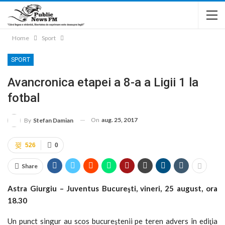
Home
Sport
SPORT
Avancronica etapei a 8-a a Ligii 1 la
fotbal
On
aug. 25, 2017
By
Stefan Damian
526
0
Share
Astra Giurgiu – Juventus Bucureşti, vineri, 25 august, ora
18.30
Un punct singur au scos bucureştenii pe teren advers în ediţia