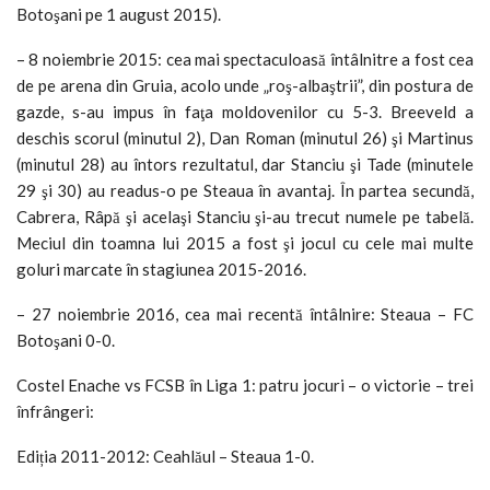
Botoşani pe 1 august 2015).
– 8 noiembrie 2015: cea mai spectaculoasă întâlnitre a fost cea
de pe arena din Gruia, acolo unde „roş-albaştrii”, din postura de
gazde, s-au impus în faţa moldovenilor cu 5-3. Breeveld a
deschis scorul (minutul 2), Dan Roman (minutul 26) şi Martinus
(minutul 28) au întors rezultatul, dar Stanciu şi Tade (minutele
29 şi 30) au readus-o pe Steaua în avantaj. În partea secundă,
Cabrera, Râpă şi acelaşi Stanciu şi-au trecut numele pe tabelă.
Meciul din toamna lui 2015 a fost şi jocul cu cele mai multe
goluri marcate în stagiunea 2015-2016.
– 27 noiembrie 2016, cea mai recentă întâlnire: Steaua – FC
Botoşani 0-0.
Costel Enache vs FCSB în Liga 1: patru jocuri – o victorie – trei
înfrângeri:
Ediția 2011-2012: Ceahlăul – Steaua 1-0.