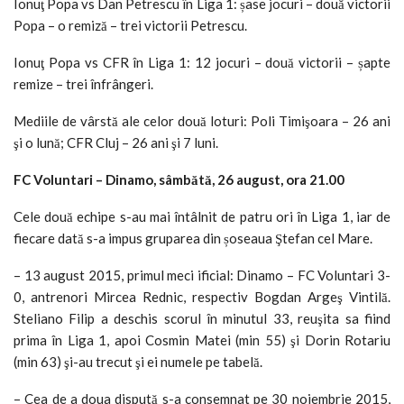
Ionuţ Popa vs Dan Petrescu în Liga 1: șase jocuri – două victorii
Popa – o remiză – trei victorii Petrescu.
Ionuţ Popa vs CFR în Liga 1: 12 jocuri – două victorii – șapte
remize – trei înfrângeri.
Mediile de vârstă ale celor două loturi: Poli Timişoara – 26 ani
şi o lună; CFR Cluj – 26 ani şi 7 luni.
FC Voluntari – Dinamo, sâmbătă, 26 august, ora 21.00
Cele două echipe s-au mai întâlnit de patru ori în Liga 1, iar de
fiecare dată s-a impus gruparea din șoseaua Ştefan cel Mare.
– 13 august 2015, primul meci ificial: Dinamo – FC Voluntari 3-
0, antrenori Mircea Rednic, respectiv Bogdan Argeş Vintilă.
Steliano Filip a deschis scorul în minutul 33, reuşita sa fiind
prima în Liga 1, apoi Cosmin Matei (min 55) şi Dorin Rotariu
(min 63) şi-au trecut şi ei numele pe tabelă.
– Cea de a doua dispută s-a consemnat pe 30 noiembrie 2015,