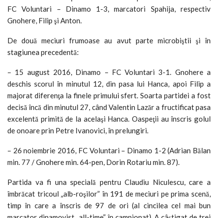
FC Voluntari – Dinamo 1-3, marcatori Spahija, respectiv
Gnohere, Filip şi Anton.
De două meciuri frumoase au avut parte microbiştii şi în
stagiunea precedentă:
– 15 august 2016, Dinamo – FC Voluntari 3-1. Gnohere a
deschis scorul în minutul 12, din pasa lui Hanca, apoi Filip a
majorat diferenţa la finele primului sfert. Soarta partidei a fost
decisă încă din minutul 27, când Valentin Lazăr a fructificat pasa
excelentă primită de la acelaşi Hanca. Oaspeţii au înscris golul
de onoare prin Petre Ivanovici, în prelungiri.
– 26 noiembrie 2016, FC Voluntari – Dinamo 1-2 (Adrian Bălan
min. 77 / Gnohere min. 64-pen, Dorin Rotariu min. 87).
Partida va fi una specială pentru Claudiu Niculescu, care a
îmbrăcat tricoul „alb-roşilor” în 191 de meciuri pe prima scenă,
timp în care a înscris de 97 de ori (al cincilea cel mai bun
marcator dinamovist „all-time” în campionat). A câştigat de trei