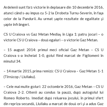
Ardelenii sunt fără victorie în deplasare din 10 decembrie 2016,
atunci când s-au impus cu 5-2 la Drobeta Turnu-Severin, în faţa
celor de la Pandurii. Au urmat șapte rezultate de egalitate şi
șapte înfrângeri.
CS U Craiova vs Gaz Metan Mediaş în Liga 1: patru jocuri – o
victorie CS U Craiova – două egaluri – o victorie Gaz Metan.
– 15 august 2014: primul meci oficial Gaz Metan – CS U
Craiova s-a încheiat 1-0, golul fiind marcat de Figliomeni în
minutul 34.
– 14 martie 2015, prima remiză: CS U Craiova – Gaz Metan 1-1
(Tîrnăcop / Llullaku).
– Cele mai multe goluri: 22 octombrie 2016, Gaz Metan – CS U
Craiova 2-2. Oltenii au condus la pauză, după autogolul lui
Romeo Roberto. Imediat după reluarea jocului, în primul sfert
din repriza secundă, Llullaku a marcat de două ori şi a adus Gaz