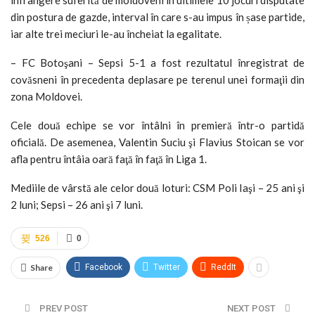
din postura de gazde, interval în care s-au impus în șase partide,
iar alte trei meciuri le-au încheiat la egalitate.
– FC Botoşani – Sepsi 5-1 a fost rezultatul înregistrat de
covăsneni în precedenta deplasare pe terenul unei formaţii din
zona Moldovei.
Cele două echipe se vor întâlni în premieră într-o partidă
oficială. De asemenea, Valentin Suciu şi Flavius Stoican se vor
afla pentru întâia oară faţă în faţă în Liga 1.
Mediile de vârstă ale celor două loturi: CSM Poli Iaşi – 25 ani şi
2 luni; Sepsi – 26 ani şi 7 luni.
526
0
Share
Facebook
Twitter
ReddIt
PREV POST
NEXT POST