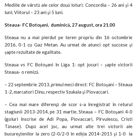
Mediile de vârstă ale celor două loturi: Concordia – 26 ani şi 4
luni; Viitorul – 23 ani şi 5 luni.
Steaua- FC Botoşani, duminică, 27 august, ora 21.00
Steaua nu a mai pierdut pe teren propriu din 16 octombrie
2016, 0-1 cu Gaz Metan. Au urmat de atunci opt succese şi
șapte rezultate de egalitate.
Steaua vs FC Botoşani în Liga 1: opt jocuri – șapte victorii
Steaua- o remiză.
– 22 septembrie 2013, primul meci direct: FC Botoşani – Steaua
1-2, marcatori Dinu, respectiv Szukala şi Piovaccari.
– Cea mai mare diferenţă de scor s-a înregistrat în returul
stagiunii 2013-2014, pe 31 martie, Steaua – FC Botoşani 4-0
(goluri înscrise de Adi Popa, Piovaccari, Pîrvulescu, Cristi
Tănase). După acel joc, au urmat alte trei victorii ale
bucureştenilor la zero (2-0/2-0 în ediția 2014-2015 şi 1-0 la