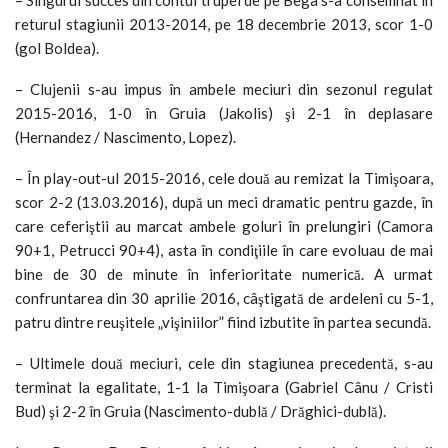
returul stagiunii 2013-2014, pe 18 decembrie 2013, scor 1-0
(gol Boldea).
– Clujenii s-au impus în ambele meciuri din sezonul regulat
2015-2016, 1-0 în Gruia (Jakolis) şi 2-1 în deplasare
(Hernandez / Nascimento, Lopez).
– În play-out-ul 2015-2016, cele două au remizat la Timişoara,
scor 2-2 (13.03.2016), după un meci dramatic pentru gazde, în
care ceferiştii au marcat ambele goluri în prelungiri (Camora
90+1, Petrucci 90+4), asta în condiţiile în care evoluau de mai
bine de 30 de minute în inferioritate numerică. A urmat
confruntarea din 30 aprilie 2016, câştigată de ardeleni cu 5-1,
patru dintre reuşitele „vişiniilor” fiind izbutite în partea secundă.
– Ultimele două meciuri, cele din stagiunea precedentă, s-au
terminat la egalitate, 1-1 la Timişoara (Gabriel Cânu / Cristi
Bud) şi 2-2 în Gruia (Nascimento-dublă / Drăghici-dublă).