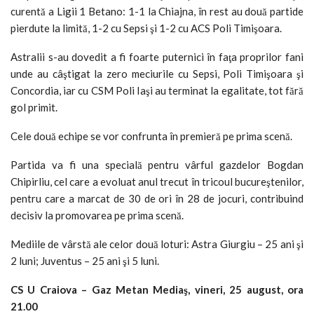
curentă a Ligii 1 Betano: 1-1 la Chiajna, în rest au două partide
pierdute la limită, 1-2 cu Sepsi şi 1-2 cu ACS Poli Timişoara.
Astralii s-au dovedit a fi foarte puternici în faţa proprilor fani
unde au câştigat la zero meciurile cu Sepsi, Poli Timişoara şi
Concordia, iar cu CSM Poli Iaşi au terminat la egalitate, tot fără
gol primit.
Cele două echipe se vor confrunta în premieră pe prima scenă.
Partida va fi una specială pentru vârful gazdelor Bogdan
Chipirliu, cel care a evoluat anul trecut în tricoul bucureştenilor,
pentru care a marcat de 30 de ori în 28 de jocuri, contribuind
decisiv la promovarea pe prima scenă.
Mediile de vârstă ale celor două loturi: Astra Giurgiu – 25 ani şi
2 luni; Juventus – 25 ani şi 5 luni.
CS U Craiova – Gaz Metan Mediaş, vineri, 25 august, ora
21.00