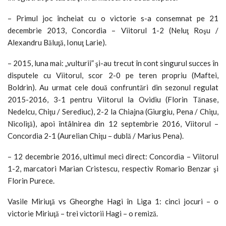
– Primul joc încheiat cu o victorie s-a consemnat pe 21
decembrie 2013, Concordia – Viitorul 1-2 (Neluţ Roşu /
Alexandru Băluţă, Ionuţ Larie).
– 2015, luna mai: „vulturii” şi-au trecut în cont singurul succes în
disputele cu Viitorul, scor 2-0 pe teren propriu (Maftei,
Boldrin). Au urmat cele două confruntări din sezonul regulat
2015-2016, 3-1 pentru Viitorul la Ovidiu (Florin Tănase,
Nedelcu, Chiţu / Serediuc), 2-2 la Chiajna (Giurgiu, Pena / Chiţu,
Nicoliţă), apoi întâlnirea din 12 septembrie 2016, Viitorul –
Concordia 2-1 (Aurelian Chiţu – dublă / Marius Pena).
– 12 decembrie 2016, ultimul meci direct: Concordia – Viitorul
1-2, marcatori Marian Cristescu, respectiv Romario Benzar şi
Florin Purece.
Vasile Miriuţă vs Gheorghe Hagi în Liga 1: cinci jocuri – o
victorie Miriuţă – trei victorii Hagi – o remiză.