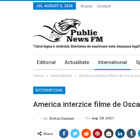
JOI, AUGUST 6, 2026
Acasă
Contact
Editorial
Actualitate
International
S
Home
International
America interzice filme de Oscar la
INTERNATIONAL
America interzice filme de Oscar
On
aug. 28, 2017
By
Stefan Damian
Share