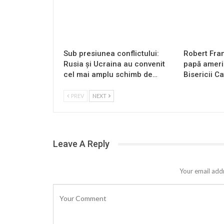
Sub presiunea conflictului:
Robert Fran
Rusia și Ucraina au convenit
papă americ
cel mai amplu schimb de…
Bisericii Ca
PREV
NEXT
Leave A Reply
Your email addr