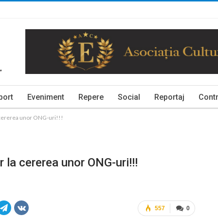
port
Eveniment
Repere
Social
Reportaj
Contr
 cererea unor ONG-uri!!!
 la cererea unor ONG-uri!!!
557
0