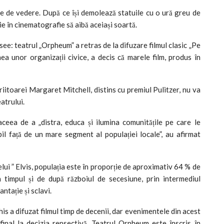
e de vedere. După ce își demolează statuile cu o ură greu de
rie în cinematografie să aibă aceiași soartă.
ee: teatrul „Orpheum” a retras de la difuzare filmul clasic „Pe
ea unor organizații civice, a decis că marele film, produs în
itoarei Margaret Mitchell, distins cu premiul Pulitzer, nu va
atrului.
ceea de a „distra, educa și ilumina comunitățile pe care le
il față de un mare segment al populației locale”, au afirmat
lui ” Elvis, populația este în proporție de aproximativ 64 % de
 timpul și de după războiul de secesiune, prin intermediul
ntație și sclavi.
is a difuzat filmul timp de decenii, dar evenimentele din acest
inal la decizia repsectivă. Teatrul Orpheum este înscris în