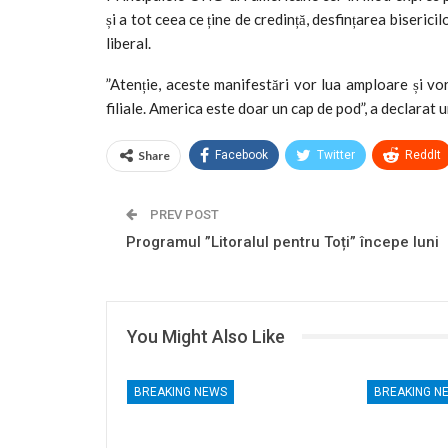
și a tot ceea ce ține de credință, desfințarea biseric
liberal.
”Atenție, aceste manifestări vor lua amploare și vo
filiale. America este doar un cap de pod”, a declarat 
Share
Facebook
Twitter
ReddIt
PREV POST
Programul ”Litoralul pentru Toți” începe luni
You Might Also Like
BREAKING NEWS
BREAKING N