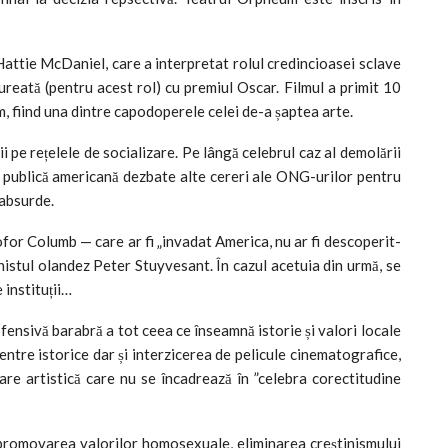
 Hattie McDaniel, care a interpretat rolul credincioasei sclave
aureată (pentru acest rol) cu premiul Oscar. Filmul a primit 10
 fiind una dintre capodoperele celei de-a șaptea arte.
 pe rețelele de socializare. Pe lângă celebrul caz al demolării
a publică americană dezbate alte cereri ale ONG-urilor pentru
 absurde.
for Columb — care ar fi „invadat America, nu ar fi descoperit-
istul olandez Peter Stuyvesant. În cazul acetuia din urmă, se
 instituții…
nsivă barabră a tot ceea ce înseamnă istorie și valori locale
tre istorice dar și interzicerea de pelicule cinematografice,
stare artistică care nu se încadrează în ”celebra corectitudine
promovarea valorilor homosexuale, eliminarea creștinismului