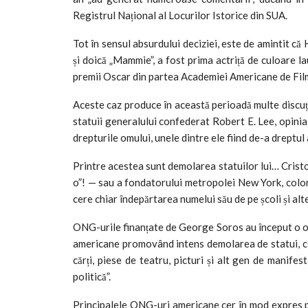
Registrul Național al Locurilor Istorice din SUA.
Tot în sensul absurdului deciziei, este de amintit că
și doică „Mammie”, a fost prima actriță de culoare l
premii Oscar din partea Academiei Americane de Film,
Aceste caz produce în această perioadă multe discuții
statuii generalului confederat Robert E. Lee, opini
drepturile omului, unele dintre ele fiind de-a dreptul
Printre acestea sunt demolarea statuilor lui… Cristo
o”! — sau a fondatorului metropolei New York, colon
cere chiar îndepărtarea numelui său de pe școli și alte
ONG-urile finanțate de George Soros au început o ofe
americane promovând intens demolarea de statui, cen
cărți, piese de teatru, picturi și alt gen de manife
politică”.
Principalele ONG-uri americane cer în mod expres 