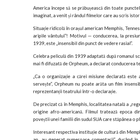
America începe să se prăbușească din toate punctel
imaginat, a venit și rândul filmelor care au scris isto
Situație ridicolă în orașul american Memphis, Tenness
aripile vântului”! Motivul — conducerea, la presiun
1939, este „insensibil din punct de vedere rasial”.
Celebra peliculă din 1939 adaptată după romanul scri
mai fi difuzată de Orpheum, a declarat conducerea te
„Ca o organizație a cărei misiune declarată este a
servește”, Orpheum nu poate arăta un film insensib
reprezentanții teatrului într-o declarație.
De precizat că în Memphis, localitatea natală a „rege
origine afro-americană. Filmul tratează epoca din
poveștii unei familii din sudul SUA care stăpânea o pla
Interesant respectiva instituție de cultură din Memph
an „au generat numeroase comentarii”, ducând în f