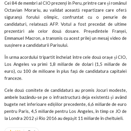
Cei 84 de membri al CIO prezenți în Peru, printre care și românul
Octavian Morariu, au validat această repartizare care oferă
siguranță forului olimpic, confruntat cu o penurie de
candidaturi, relatează AFP. Votul a fost precedat de ultime
prezentări ale celor două dosare. Președintele Franței,
Emmanuel Macron, a transmis cu acest prilej un mesaj video de
susținere a candidaturii Parisului.
În urma acordului tripartit încheiat între cele două orașe și CIO,
Los Angeles va primi 1,8 miliarde de dolari (1,5 miliarde de
euro), cu 100 de milioane în plus față de candidatura capitalei
franceze.
Cele două comitete de candidatură au promis Jocuri modeste,
ambele bazându-se pe o infrastructură deja existentă și având
bugete net inferioare edițiilor precedente, 6,6 miliarde de euro
pentru Paris, 4,5 miliarde pentru Los Angeles, în timp ce JO de
la Londra 2012 și Rio 2016 au depășit 11 miliarde în cheltuieli.