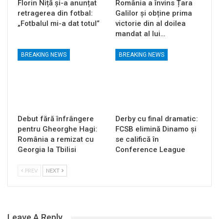
Florin Niță și-a anunțat
România a învins Țara
retragerea din fotbal:
Galilor și obține prima
„Fotbalul mi-a dat totul”
victorie din al doilea
mandat al lui…
BREAKING NEWS
BREAKING NEWS
Debut fără înfrângere
Derby cu final dramatic:
pentru Gheorghe Hagi:
FCSB elimină Dinamo și
România a remizat cu
se califică în
Georgia la Tbilisi
Conference League
PREV
NEXT
Leave A Reply