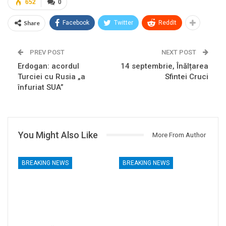
652
0
Share
Facebook
Twitter
ReddIt
PREV POST
NEXT POST
Erdogan: acordul
14 septembrie, Înălțarea
Turciei cu Rusia „a
Sfintei Cruci
înfuriat SUA”
You Might Also Like
More From Author
BREAKING NEWS
BREAKING NEWS