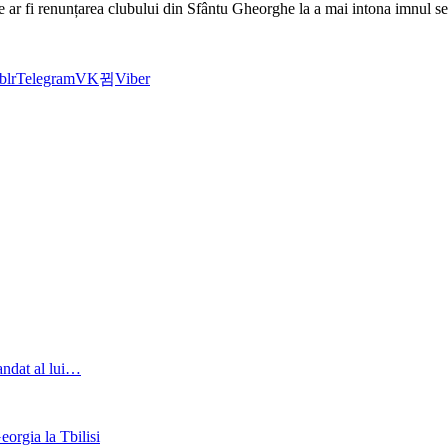
re ar fi renunțarea clubului din Sfântu Gheorghe la a mai intona imnul se
blr
Telegram
VK
Viber
andat al lui…
orgia la Tbilisi