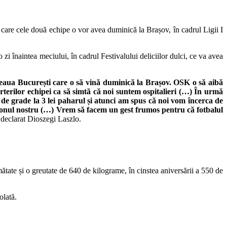
 care cele două echipe o vor avea duminică la Brașov, în cadrul Ligii I
zi înaintea meciului, în cadrul Festivalului deliciilor dulci, ce va avea
Steaua București care o să vină duminică la Brașov. OSK o să aibă
terilor echipei ca să simtă că noi suntem ospitalieri (…) În urmă
27 de grade la 3 lei paharul și atunci am spus că noi vom încerca de
adionul nostru (…) Vrem să facem un gest frumos pentru că fotbalul
a declarat Dioszegi Laszlo.
mătate și o greutate de 640 de kilograme, în cinstea aniversării a 550 de
olată.