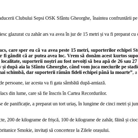
 conducerii Clubului Sepsi OSK Sfântu Gheorghe, înaintea confruntării pe
c glazurat cu zahăr ars va avea în jur de 15 metri și va fi preparat cu o 
acs, care sper eu că va avea peste 15 metri, suporterilor echipei 
r fi gândit că ar putea avea loc. Vrem să donăm acest kurtos supor
 localitate, suporterii noștri au fost nevoiți să bea apă de 26 sau 
așov și după aia la Sfântu Gheorghe, când vom juca meciurile pe st
mai schimbă, dar suporterii rămân fideli echipei până la moarte”
, 
de persoane, iar acesta va fi gata sâmbătă după-amiază.
acs din lume, care să fie înscris în Cartea Recordurilor.
 de panificație, a preparat un tort uriaș, în lungime de cinci metri și ju
te, 200 de kilograme de frișcă, 100 de kilograme de zahăr, făină și cioc
britanice Smokie, invitați să concerteze la Zilele orașului.