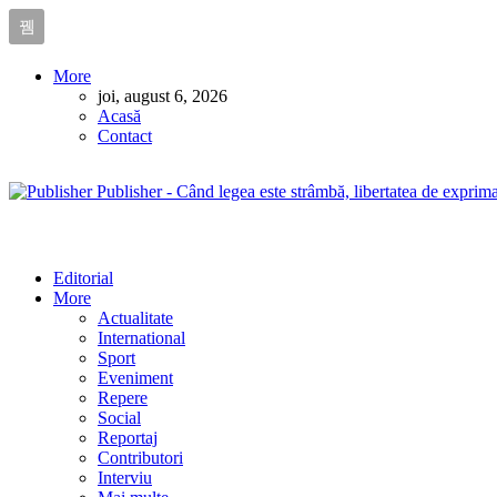
More
joi, august 6, 2026
Acasă
Contact
Publisher - Când legea este strâmbă, libertatea de exprima
Editorial
More
Actualitate
International
Sport
Eveniment
Repere
Social
Reportaj
Contributori
Interviu