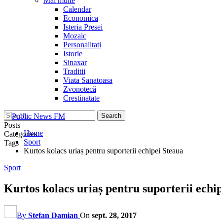
Mai multe
Calendar
Economica
Isteria Presei
Mozaic
Personalitati
Istorie
Sinaxar
Traditii
Viata Sanatoasa
Zvonotecă
Crestinatate
Posts
Home
Categories
Sport
Tags
Kurtos kolacs uriaș pentru suporterii echipei Steaua
Sport
Kurtos kolacs uriaș pentru suporterii echi
By
Stefan Damian
On
sept. 28, 2017