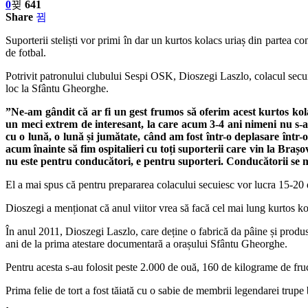
0
641
Share
Suporterii steliști vor primi în dar un kurtos kolacs uriaș din partea
de fotbal.
Potrivit patronului clubului Sespi OSK, Dioszegi Laszlo, colacul secuies
loc la Sfântu Gheorghe.
”Ne-am gândit că ar fi un gest frumos să oferim acest kurtos kol
un meci extrem de interesant, la care acum 3-4 ani nimeni nu s-a
cu o lună, o lună și jumătate, când am fost într-o deplasare într-o
acum înainte să fim ospitalieri cu toți suporterii care vin la Br
nu este pentru conducători, e pentru suporteri. Conducătorii se 
El a mai spus că pentru prepararea colacului secuiesc vor lucra 15-20 
Dioszegi a menționat că anul viitor vrea să facă cel mai lung kurtos kol
În anul 2011, Dioszegi Laszlo, care deține o fabrică da pâine și produse
ani de la prima atestare documentară a orașului Sfântu Gheorghe.
Pentru acesta s-au folosit peste 2.000 de ouă, 160 de kilograme de fruc
Prima felie de tort a fost tăiată cu o sabie de membrii legendarei trupe 