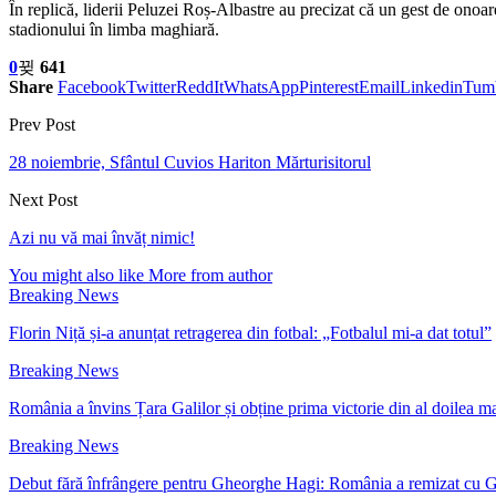
În replică, liderii Peluzei Roș-Albastre au precizat că un gest de onoa
stadionului în limba maghiară.
0
641
Share
Facebook
Twitter
ReddIt
WhatsApp
Pinterest
Email
Linkedin
Tum
Prev Post
28 noiembrie, Sfântul Cuvios Hariton Mărturisitorul
Next Post
Azi nu vă mai învăț nimic!
You might also like
More from author
Breaking News
Florin Niță și-a anunțat retragerea din fotbal: „Fotbalul mi-a dat totul”
Breaking News
România a învins Țara Galilor și obține prima victorie din al doilea m
Breaking News
Debut fără înfrângere pentru Gheorghe Hagi: România a remizat cu Ge