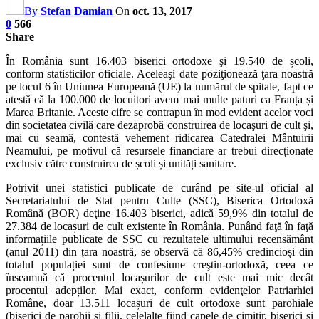
By
Stefan Damian
On
oct. 13, 2017
0
566
Share
În România sunt 16.403 biserici ortodoxe şi 19.540 de școli,
conform statisticilor oficiale. Aceleaşi date poziţionează ţara noastră
pe locul 6 în Uniunea Europeană (UE) la numărul de spitale, fapt ce
atestă că la 100.000 de locuitori avem mai multe paturi ca Franța și
Marea Brita­nie. Aceste cifre se contra­pun în mod evident acelor voci
din societatea civilă care dezaprobă constru­irea de locaşuri de cult şi,
mai cu seamă, con­testă vehement ridicarea Catedralei Mântuirii
Neamului, pe motivul că resursele financiare ar trebui direcționate
exclusiv către construirea de școli și unități sanitare.
Potrivit unei statistici publicate de curând pe site-ul oficial al
Secretariatului de Stat pentru Culte (SSC), Biserica Ortodoxă
Română (BOR) deţine 16.403 biserici, adică 59,9% din totalul de
27.384 de locașuri de cult existente în România. Punând faţă în faţă
informațiile publicate de SSC cu rezultatele ultimului recensământ
(anul 2011) din țara noastră, se observă că 86,45% credincioși din
totalul populației sunt de confesiune creştin-ortodoxă, ceea ce
înseamnă că procentul locașurilor de cult este mai mic decât
procentul adepților. Mai exact, conform evidenţelor Patriarhiei
Române, doar 13.511 locașuri de cult ortodoxe sunt parohiale
(biserici de parohii și filii, celelalte fiind capele de cimitir, biserici și