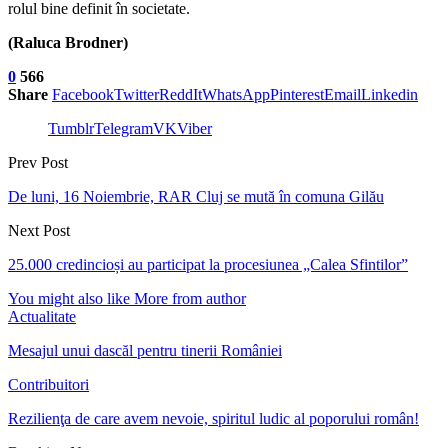
rolul bine definit în societate.
(Raluca Brodner)
0
566
Share
Facebook
Twitter
ReddIt
WhatsApp
Pinterest
Email
Linkedin
Tumblr
Telegram
VK
Viber
Prev Post
De luni, 16 Noiembrie, RAR Cluj se mută în comuna Gilău
Next Post
25.000 credincioși au participat la procesiunea „Calea Sfintilor”
You might also like
More from author
Actualitate
Mesajul unui dascăl pentru tinerii României
Contribuitori
Rezilienţa de care avem nevoie, spiritul ludic al poporului român!