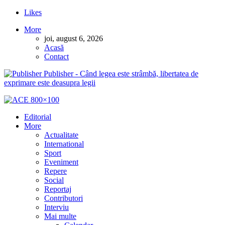
Likes
More
joi, august 6, 2026
Acasă
Contact
Publisher - Când legea este strâmbă, libertatea de
exprimare este deasupra legii
Editorial
More
Actualitate
International
Sport
Eveniment
Repere
Social
Reportaj
Contributori
Interviu
Mai multe