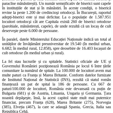
paraclise mănăstirești). Un număr semnificativ de biserici sunt capele
în instituțiile de stat și în mănăstiri. În aceste condiţii, o biserică
revine la peste 1.200 de credincioşi ortodocși. În București, raportul
adepți-biserici este și mai deficitar. La o populație de 1.587.951
locuitori ortodocşi cât are Capitala există 260 de biserici ortodoxe
(parohiale, mănăs­tirești, capele), de unde rezultă că un locaș de cult
deserveşte peste 6.000 de persoane.
În paralel, datele Ministerului Educației Naționale indică un total al
unităților de învățământ preuniversitar de 19.540 (în mediul urban,
6.682; în mediul rural, 12.858), spre deosebire de 16.403 locașuri de
cult ortodoxe (în mediul urban și rural).
La fel stau lucrurile și cu spitalele. Statistici oficiale ale UE și
Guvernului României poziţionează România pe locul 6 între țările
comunitare la numărul de spitale. La 100.000 de locuitori avem mai
multe paturi ca Franța și Marea Britanie. Conform datelor furnizate
de Institutul Național de Statistică (INS), rezultă că statul român
finanțează un pat de spital la 186 de persoane. Cu 667 de
paturi/100.000 de locuitori, România este devansată cu puțin de
Bulgaria (681) și de Austria, Lituania, Ungaria și Germania. Țara
noastră depăşeşte, însă, la acest capitol state mult mai puternice
financiar, precum Franța (628), Marea Britanie (275), Norvegia
(385), Elve­ția (467), la care se adaugă Spania, Grecia, Italia sau
Republica Cehă.