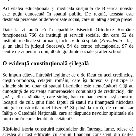
Activitatea educaţională şi medicală susţinută de Biserica noastră
este puţin cunoscută în spaţiul public. De regulă, aceasta este
destinată persoanelor defavorizate social, care nu atrag atenţia presei.
Date la zi arată că în eparhiile Bisericii Ortodoxe Române
funcţionează 766 de instituţii şi servicii sociale, din care 52 de
instituţii medicale şi farmacii, inclusiv două spitale (
Providența
– Iași
şi un altul în judeţul Suceava), 54 de centre educaţionale, 97 de
centre de zi pentru copii, 40 de grădiniţe sociale şi after-school.
O evidenţă constituţională și legală
Se impun câteva întrebări legitime: ce e de făcut cu acei credincioşi
creştin-ortodocşi, cetăţeni români, care îşi doresc să participe la
sfintele slujbe, doar că spaţiul bisericilor este neîncăpător? Câţi au
cunoştinţă de existenţa numeroaselor comunităţi de credincioşi, din
ţară şi din străinătate, care strâng ban cu ban pentru a-şi construi
locaşuri de cult, ştiut fiind faptul că statul nu finanţează niciodată
integral construcția unei biserici? Și până la urmă, de ce nu s-ar
înălţa o Catedrală Naţională, care ar răspunde nevoilor spirituale ale
unui număr considerabil de cetăţeni?
Răsfoind istoria construirii catedralelor din întreaga lume, reiese că
acestea au fost edificate cu sprijin financiar consistent din partea