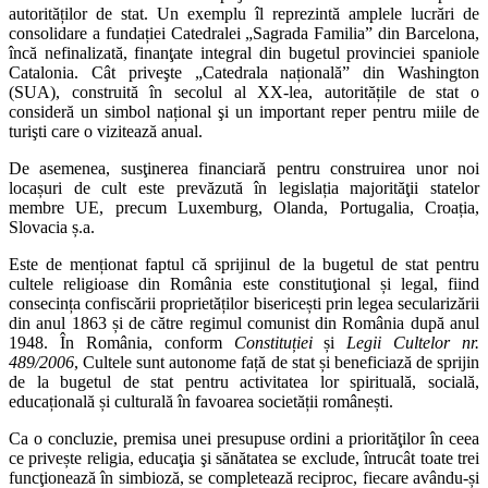
autorităților de stat. Un exemplu îl reprezintă amplele lucrări de
consolidare a fundației Catedralei „Sagrada Familia” din Barcelona,
încă nefinalizată, finanţate integral din bugetul provinciei spaniole
Catalonia. Cât priveşte „Catedrala națională” din Washington
(SUA), construită în secolul al XX-lea, autori­tățile de stat o
consideră un simbol național şi un important reper pentru miile de
turişti care o vizitează anual.
De asemenea, susţinerea financiară pentru construirea unor noi
locașuri de cult este prevăzută în legislația majorităţii statelor
membre UE, precum Luxemburg, Olanda, Portugalia, Croa­ția,
Slovacia ș.a.
Este de menționat faptul că sprijinul de la bugetul de stat pentru
cultele religioase din România este constituţional și legal, fiind
consecința confiscării pro­prie­tăților bisericești prin legea secularizării
din anul 1863 și de către regimul comunist din România după anul
1948. În România, conform
Constituției
și
Legii Cultelor nr.
489/2006
, Cultele sunt autonome față de stat și beneficiază de sprijin
de la bugetul de stat pentru activitatea lor spirituală, socială,
educațio­nală și culturală în favoarea societății românești.
Ca o concluzie, premisa unei presupuse ordini a priorităţilor în ceea
ce privește religia, educaţia şi sănătatea se exclude, întrucât toate trei
funcţionează în simbioză, se completează reciproc, fiecare avându-și