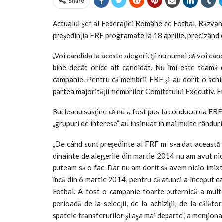
Share
Actualul şef al Federaţiei Române de Fotbal, Răzvan 
preşedinţia FRF programate la 18 aprilie, precizând 
„Voi candida la aceste alegeri. Şi nu numai că voi can
bine decât orice alt candidat. Nu îmi este teamă 
campanie. Pentru că membrii FRF şi-au dorit o schi
partea majorităţii membrilor Comitetului Executiv. Eu 
Burleanu susţine că nu a fost pus la conducerea FRF
„grupuri de interese” au insinuat în mai multe rânduri
„De când sunt preşedinte al FRF mi s-a dat această e
dinainte de alegerile din martie 2014 nu am avut nicio
puteam să o fac. Dar nu am dorit să avem nicio imixti
încă din 6 martie 2014, pentru că atunci a început 
Fotbal. A fost o campanie foarte puternică a mult
perioadă de la selecţii, de la achiziţii, de la călăt
spatele transferurilor şi aşa mai departe”, a menţiona