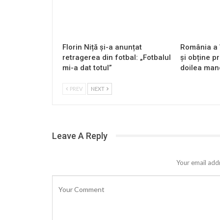
Florin Niță și-a anunțat
România a î
retragerea din fotbal: „Fotbalul
și obține pr
mi-a dat totul”
doilea mand
PREV
NEXT
Leave A Reply
Your email addr