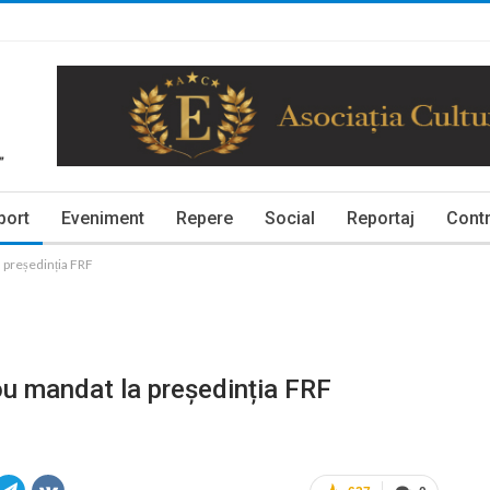
port
Eveniment
Repere
Social
Reportaj
Contr
 președinția FRF
ou mandat la președinția FRF