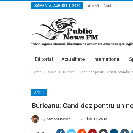
SÂMBĂTĂ, AUGUST 8, 2026
Acasă
Contact
Editorial
Actualitate
International
S
Home
Sport
Burleanu: Candidez pentru un nou mandat la
SPORT
Burleanu: Candidez pentru un n
On
ian. 12, 2018
By
Stefan Damian