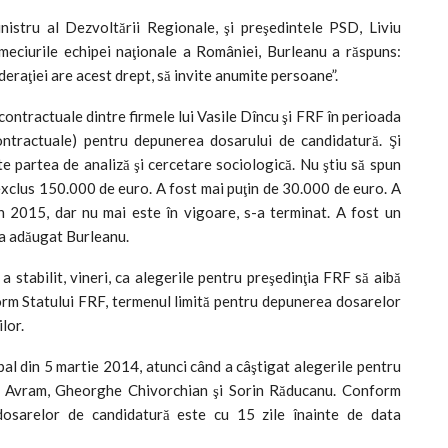
nistru al Dezvoltării Regionale, şi preşedintele PSD, Liviu
meciurile echipei naţionale a României, Burleanu a răspuns:
deraţiei are acest drept, să invite anumite persoane”.
ontractuale dintre firmele lui Vasile Dîncu şi FRF în perioada
 contractuale) pentru depunerea dosarului de candidatură. Şi
te partea de analiză şi cercetare sociologică. Nu ştiu să spun
exclus 150.000 de euro. A fost mai puţin de 30.000 de euro. A
n 2015, dar nu mai este în vigoare, s-a terminat. A fost un
”, a adăugat Burleanu.
stabilit, vineri, ca alegerile pentru preşedinţia FRF să aibă
form Statului FRF, termenul limită pentru depunerea dosarelor
lor.
 din 5 martie 2014, atunci când a câştigat alegerile pentru
sile Avram, Gheorghe Chivorchian şi Sorin Răducanu. Conform
dosarelor de candidatură este cu 15 zile înainte de data