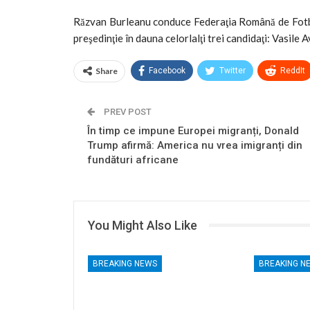
Răzvan Burleanu conduce Federaţia Română de Fotbal
preşedinţie în dauna celorlalţi trei candidaţi: Vasil
Share
Facebook
Twitter
ReddIt
PREV POST
În timp ce impune Europei migranți, Donald
Trump afirmă: America nu vrea imigranți din
fundături africane
You Might Also Like
BREAKING NEWS
BREAKING N