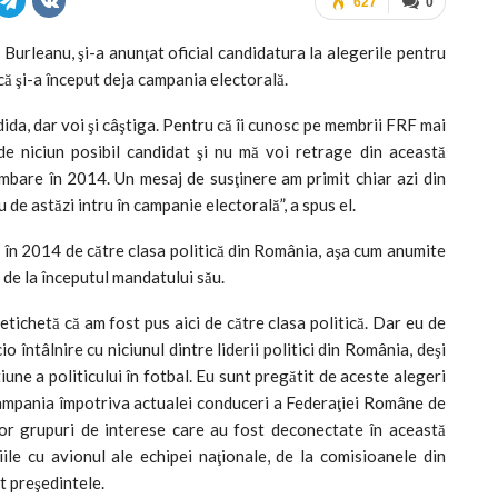
627
0
Burleanu, şi-a anunţat oficial candidatura la alegerile pentru
că şi-a început deja campania electorală.
dida, dar voi şi câştiga. Pentru că îi cunosc pe membrii FRF mai
de niciun posibil candidat şi nu mă voi retrage din această
mbare în 2014. Un mesaj de susţinere am primit chiar azi din
de astăzi intru în campanie electorală”, a spus el.
 în 2014 de către clasa politică din România, aşa cum anumite
 de la începutul mandatului său.
tichetă că am fost pus aici de către clasa politică. Dar eu de
 întâlnire cu niciunul dintre liderii politici din România, deşi
une a politicului în fotbal. Eu sunt pregătit de aceste alegeri
campania împotriva actualei conduceri a Federaţiei Române de
or grupuri de interese care au fost deconectate în această
oriile cu avionul ale echipei naţionale, de la comisioanele din
t preşedintele.