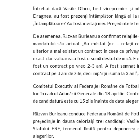
Întrebat dacă Vasile Dîncu, fost vicepremier şi mi
Dragnea, au fost prezenţi întâmplător lângă el la 
„Întâmplătoare? Au fost invitaţi mei. Preşedintele fe
De asemenea, Răzvan Burleanu a confirmat relaţiile c
mandatului său actual. „Au existat (n.r. – relaţii
ulterior a mai existat un contract în ceea ce priveş
exact, dar valoarea a fost o sumă destul de mică. E 
fost un contract pe vreo 2-3 ani. A fost semnat î
contract pe 3 ani de zile, deci împărţiţi suma la 3 ani
Comitetul Executiv al Federaţiei Române de Fotbal a 
loc în cadrul Adunării Generale din 18 aprilie. Con
de candidatură este cu 15 zile înainte de data alegeri
Răzvan Burleanu conduce Federaţia Română de Fotbal
preşedinţie în dauna celorlalţi trei candidaţi: Va
Statului FRF, termenul limită pentru depunerea 
alegerilor.