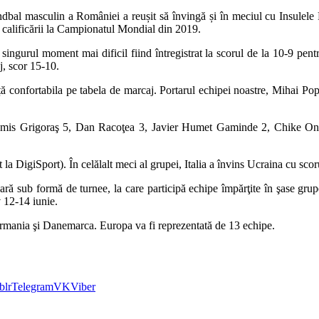
andbal masculin a României a reușit să învingă și în meciul cu Insulele
sa calificării la Campionatul Mondial din 2019.
i, singurul moment mai dificil fiind întregistrat la scorul de la 10-9 pe
j, scor 15-10.
ență confortabila pe tabela de marcaj. Portarul echipei noastre, Mihai Po
Demis Grigoraş 5, Dan Racoţea 3, Javier Humet Gaminde 2, Chike Ony
a DigiSport). În celălalt meci al grupei, Italia a învins Ucraina cu sco
ră sub formă de turnee, la care participă echipe împărţite în şase grupe
v 12-14 iunie.
rmania şi Danemarca. Europa va fi reprezentată de 13 echipe.
blr
Telegram
VK
Viber