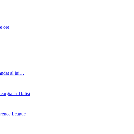
de ore
andat al lui…
orgia la Tbilisi
ference League