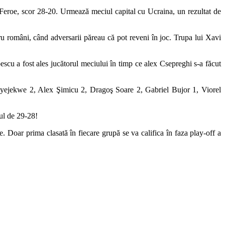
 Feroe, scor 28-20. Urmează meciul capital cu Ucraina, un rezultat de
ntru români, când adversarii păreau că pot reveni în joc. Trupa lui Xavi
pescu a fost ales jucătorul meciului în timp ce alex Csepreghi s-a făcut
ejekwe 2, Alex Şimicu 2, Dragoş Soare 2, Gabriel Bujor 1, Viorel
rul de 29-28!
. Doar prima clasată în fiecare grupă se va califica în faza play-off a