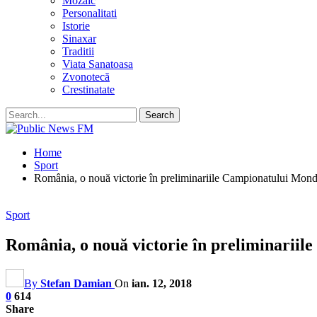
Mozaic
Personalitati
Istorie
Sinaxar
Traditii
Viata Sanatoasa
Zvonotecă
Crestinatate
Home
Sport
România, o nouă victorie în preliminariile Campionatului Mond
Sport
România, o nouă victorie în preliminarii
By
Stefan Damian
On
ian. 12, 2018
0
614
Share