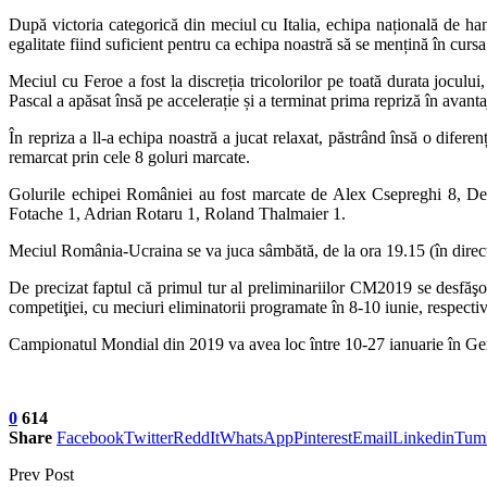
După victoria categorică din meciul cu Italia, echipa națională de h
egalitate fiind suficient pentru ca echipa noastră să se mențină în cur
Meciul cu Feroe a fost la discreția tricolorilor pe toată durata joculu
Pascal a apăsat însă pe accelerație și a terminat prima repriză în avanta
În repriza a ll-a echipa noastră a jucat relaxat, păstrând însă o difer
remarcat prin cele 8 goluri marcate.
Golurile echipei României au fost marcate de Alex Csepreghi 8, 
Fotache 1, Adrian Rotaru 1, Roland Thalmaier 1.
Meciul România-Ucraina se va juca sâmbătă, de la ora 19.15 (în direct l
De precizat faptul că primul tur al preliminariilor CM2019 se desfăşoa
competiţiei, cu meciuri eliminatorii programate în 8-10 iunie, respecti
Campionatul Mondial din 2019 va avea loc între 10-27 ianuarie în Ge
0
614
Share
Facebook
Twitter
ReddIt
WhatsApp
Pinterest
Email
Linkedin
Tum
Prev Post