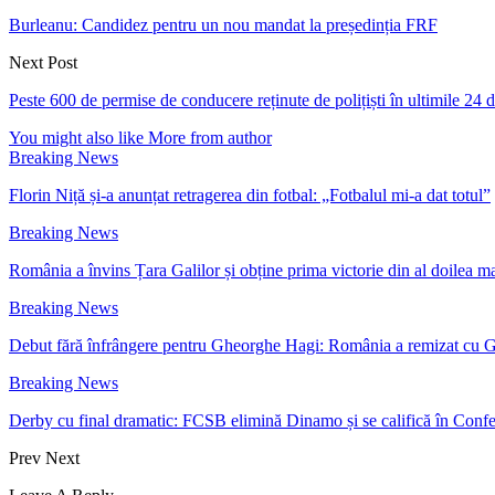
Burleanu: Candidez pentru un nou mandat la președinția FRF
Next Post
Peste 600 de permise de conducere reținute de polițiști în ultimile 24 
You might also like
More from author
Breaking News
Florin Niță și-a anunțat retragerea din fotbal: „Fotbalul mi-a dat totul”
Breaking News
România a învins Țara Galilor și obține prima victorie din al doilea m
Breaking News
Debut fără înfrângere pentru Gheorghe Hagi: România a remizat cu Ge
Breaking News
Derby cu final dramatic: FCSB elimină Dinamo și se califică în Con
Prev
Next