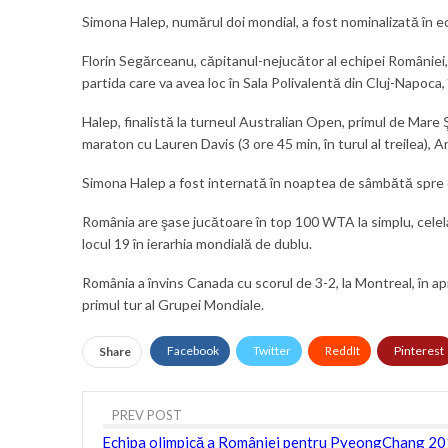
Simona Halep, numărul doi mondial, a fost nominalizată în 
Florin Segărceanu, căpitanul-nejucător al echipei României
partida care va avea loc în Sala Polivalentă din Cluj-Napoca, î
Halep, finalistă la turneul Australian Open, primul de Mare Ş
maraton cu Lauren Davis (3 ore 45 min, în turul al treilea), A
Simona Halep a fost internată în noaptea de sâmbătă spre d
România are şase jucătoare în top 100 WTA la simplu, cel
locul 19 în ierarhia mondială de dublu.
România a învins Canada cu scorul de 3-2, la Montreal, în apr
primul tur al Grupei Mondiale.
Facebook
Twitter
ReddIt
Pinterest
Share
PREV POST
Echipa olimpică a României pentru PyeongChang 2018