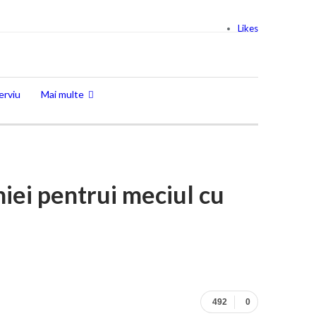
Likes
erviu
Mai multe
iei pentrui meciul cu
492
0