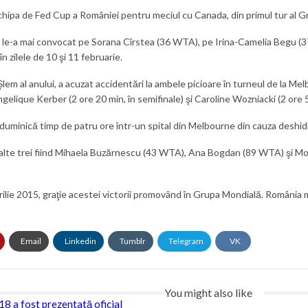
echipa de Fed Cup a României pentru meciul cu Canada, din primul tur al 
, le-a mai convocat pe Sorana Cîrstea (36 WTA), pe Irina-Camelia Begu (
n zilele de 10 şi 11 februarie.
lem al anului, a acuzat accidentări la ambele picioare în turneul de la Mel
ngelique Kerber (2 ore 20 min, în semifinale) şi Caroline Wozniacki (2 ore 50
uminică timp de patru ore într-un spital din Melbourne din cauza deshidr
elalte trei fiind Mihaela Buzărnescu (43 WTA), Ana Bogdan (89 WTA) şi 
ilie 2015, graţie acestei victorii promovând în Grupa Mondială. România mai
Email
Linkedin
Tumblr
Telegram
VK
You might also like
 a fost prezentată oficial