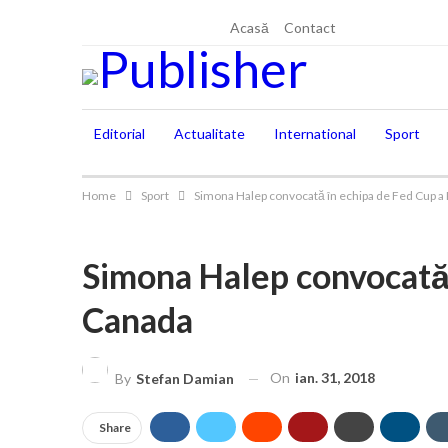
joi, august 6, 2026
Acasă
Contact
Editorial
Actualitate
International
Sport
Home
Sport
Simona Halep convocată în echipa de Fed Cup a
Simona Halep convocată 
Canada
On
ian. 31, 2018
By
Stefan Damian
Share