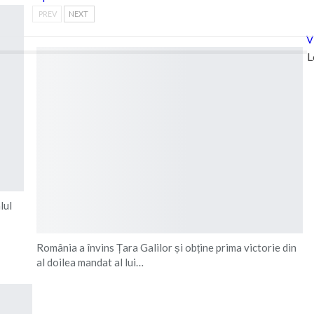
PREV
NEXT
V
L
lul
România a învins Țara Galilor și obține prima victorie din
al doilea mandat al lui…