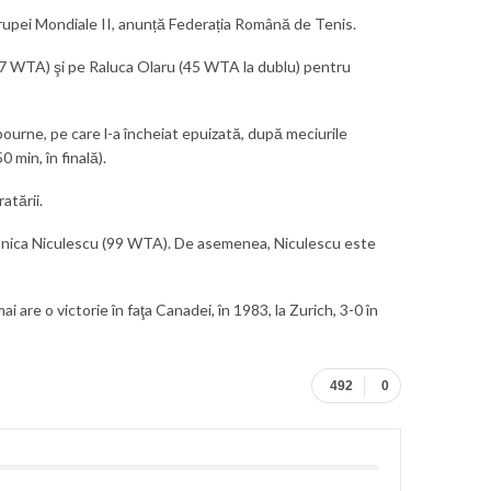
Grupei Mondiale II, anunță Federația Română de Tenis.
37 WTA) şi pe Raluca Olaru (45 WTA la dublu) pentru
bourne, pe care l-a încheiat epuizată, după meciurile
 min, în finală).
atării.
Monica Niculescu (99 WTA). De asemenea, Niculescu este
 are o victorie în faţa Canadei, în 1983, la Zurich, 3-0 în
492
0